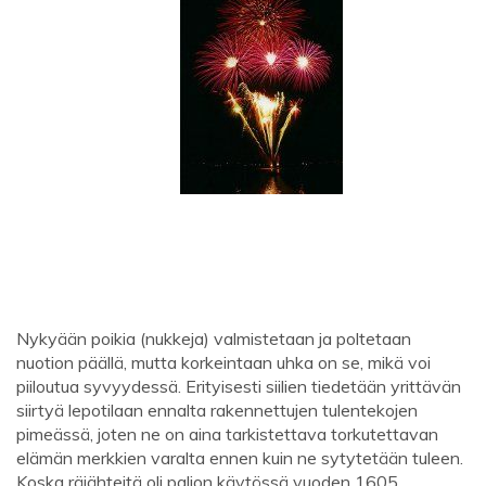
Nykyään poikia (nukkeja) valmistetaan ja poltetaan
nuotion päällä, mutta korkeintaan uhka on se, mikä voi
piiloutua syvyydessä. Erityisesti siilien tiedetään yrittävän
siirtyä lepotilaan ennalta rakennettujen tulentekojen
pimeässä, joten ne on aina tarkistettava torkutettavan
elämän merkkien varalta ennen kuin ne sytytetään tuleen.
Koska räjähteitä oli paljon käytössä vuoden 1605