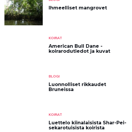
Ihmeelliset mangrovet
KOIRAT
American Bull Dane -
koirarodutiedot ja kuvat
BLOGI
Luonnolliset rikkaudet
Bruneissa
KOIRAT
Luettelo kiinalaisista Shar-Pei-
sekarotuisista koirista