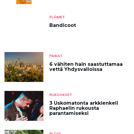
ELÄIMET
Bandicoot
PAIKAT
6 vähiten hain saastuttamaa
vettä Yhdysvalloissa
RUKOUKSET
3 Uskomatonta arkkienkeli
Raphaelin rukousta
parantamiseksi
BLOGI