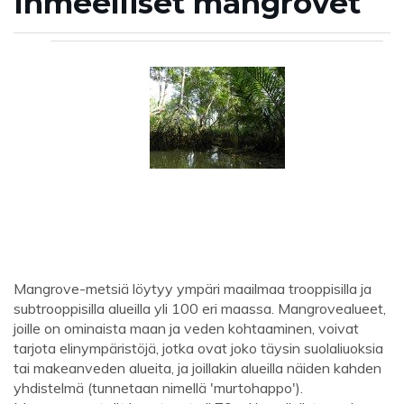
Ihmeelliset mangrovet
Mangrove-metsiä löytyy ympäri maailmaa trooppisilla ja
subtrooppisilla alueilla yli 100 eri maassa. Mangrovealueet,
joille on ominaista maan ja veden kohtaaminen, voivat
tarjota elinympäristöjä, jotka ovat joko täysin suolaliuoksia
tai makeanveden alueita, ja joillakin alueilla näiden kahden
yhdistelmä (tunnetaan nimellä 'murtohappo').