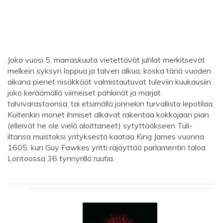
Joka vuosi 5. marraskuuta vietettävät juhlat merkitsevät
melkein syksyn loppua ja talven alkua, koska tänä vuoden
aikana pienet nisäkkäät valmistautuvat tuleviin kuukausiin
joko keräämällä viimeiset pähkinät ja marjat
talvivarastoonsa, tai etsimällä jonnekin turvallista lepotilaa.
Kuitenkin monet ihmiset alkavat rakentaa kokkojaan pian
(elleivät he ole vielä aloittaneet) sytyttääkseen Tuli-
iltansa muistoksi yrityksestä kaataa King James vuonna
1605, kun Guy Fawkes yritti räjäyttää parlamentin taloa
Lontoossa 36 tynnyrillä ruutia.