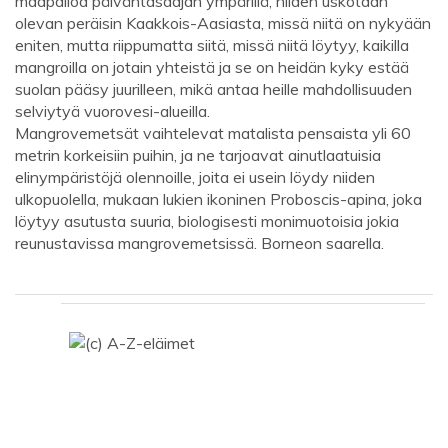
maapalloa päiväntasaajan ympärillä, niiden uskotaan
olevan peräisin Kaakkois-Aasiasta, missä niitä on nykyään
eniten, mutta riippumatta siitä, missä niitä löytyy, kaikilla
mangroilla on jotain yhteistä ja se on heidän kyky estää
suolan pääsy juurilleen, mikä antaa heille mahdollisuuden
selviytyä vuorovesi-alueilla.
Mangrovemetsät vaihtelevat matalista pensaista yli 60
metrin korkeisiin puihin, ja ne tarjoavat ainutlaatuisia
elinympäristöjä olennoille, joita ei usein löydy niiden
ulkopuolella, mukaan lukien ikoninen Proboscis-apina, joka
löytyy asutusta suuria, biologisesti monimuotoisia jokia
reunustavissa mangrovemetsissä. Borneon saarella.