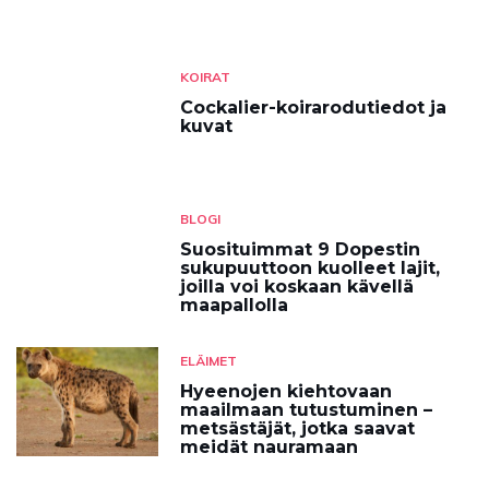
KOIRAT
Cockalier-koirarodutiedot ja
kuvat
BLOGI
Suosituimmat 9 Dopestin
sukupuuttoon kuolleet lajit,
joilla voi koskaan kävellä
maapallolla
ELÄIMET
Hyeenojen kiehtovaan
maailmaan tutustuminen –
metsästäjät, jotka saavat
meidät nauramaan