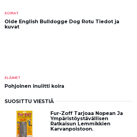
KOIRAT
Olde English Bulldogge Dog Rotu Tiedot ja
kuvat
ELÄIMET
Pohjoinen inuiitti koira
SUOSITTU VIESTIÄ
Fur-Zoff Tarjoaa Nopean Ja
Ympäristöystävällisen
Ratkaisun Lemmikkien
Karvanpoistoon.