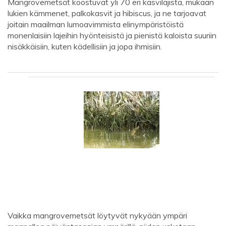
Mangrovemetsät koostuvat yli 70 eri kasvilajista, mukaan
lukien kämmenet, palkokasvit ja hibiscus, ja ne tarjoavat
joitain maailman lumoavimmista elinympäristöistä
monenlaisiin lajeihin hyönteisistä ja pienistä kaloista suuriin
nisäkkäisiin, kuten kädellisiin ja jopa ihmisiin.
Vaikka mangrovemetsät löytyvät nykyään ympäri