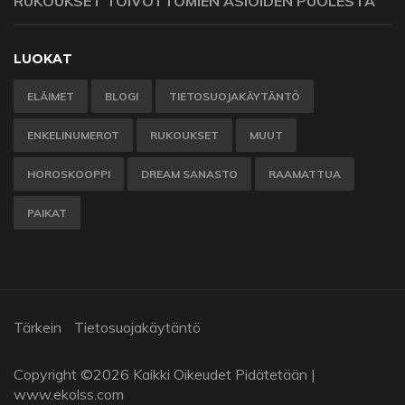
RUKOUKSET TOIVOTTOMIEN ASIOIDEN PUOLESTA
LUOKAT
ELÄIMET
BLOGI
TIETOSUOJAKÄYTÄNTÖ
ENKELINUMEROT
RUKOUKSET
MUUT
HOROSKOOPPI
DREAM SANASTO
RAAMATTUA
PAIKAT
Tärkein
Tietosuojakäytäntö
Copyright ©
2026 Kaikki Oikeudet Pidätetään |
www.ekolss.com