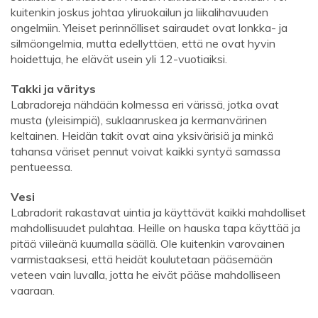
kuitenkin joskus johtaa yliruokailun ja liikalihavuuden
ongelmiin. Yleiset perinnölliset sairaudet ovat lonkka- ja
silmäongelmia, mutta edellyttäen, että ne ovat hyvin
hoidettuja, he elävät usein yli 12-vuotiaiksi.
Takki ja väritys
Labradoreja nähdään kolmessa eri värissä, jotka ovat
musta (yleisimpiä), suklaanruskea ja kermanvärinen
keltainen. Heidän takit ovat aina yksivärisiä ja minkä
tahansa väriset pennut voivat kaikki syntyä samassa
pentueessa.
Vesi
Labradorit rakastavat uintia ja käyttävät kaikki mahdolliset
mahdollisuudet pulahtaa. Heille on hauska tapa käyttää ja
pitää viileänä kuumalla säällä. Ole kuitenkin varovainen
varmistaaksesi, että heidät koulutetaan pääsemään
veteen vain luvalla, jotta he eivät pääse mahdolliseen
vaaraan.