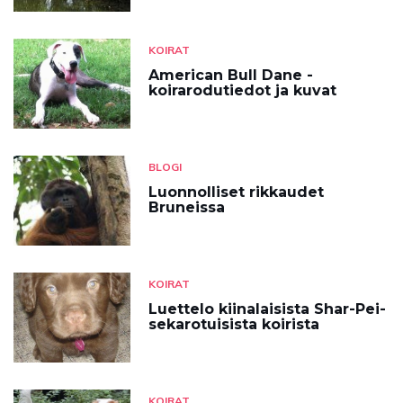
KOIRAT
American Bull Dane -
koirarodutiedot ja kuvat
BLOGI
Luonnolliset rikkaudet
Bruneissa
KOIRAT
Luettelo kiinalaisista Shar-Pei-
sekarotuisista koirista
KOIRAT