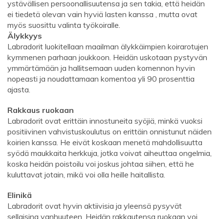
ystävällisen persoonallisuutensa ja sen takia, että heidän
ei tiedetä olevan vain hyviä lasten kanssa , mutta ovat
myös suosittu valinta työkoiralle.
Älykkyys
Labradorit luokitellaan maailman älykkäimpien koirarotujen
kymmenen parhaan joukkoon. Heidän uskotaan pystyvän
ymmärtämään ja hallitsemaan uuden komennon hyvin
nopeasti ja noudattamaan komentoa yli 90 prosenttia
ajasta.
Rakkaus ruokaan
Labradorit ovat erittäin innostuneita syöjiä, minkä vuoksi
positiivinen vahvistuskoulutus on erittäin onnistunut näiden
koirien kanssa. He eivät koskaan menetä mahdollisuutta
syödä maukkaita herkkuja, jotka voivat aiheuttaa ongelmia,
koska heidän poistoilu voi joskus johtaa siihen, että he
kuluttavat jotain, mikä voi olla heille haitallista.
Elinikä
Labradorit ovat hyvin aktiivisia ja yleensä pysyvät
sellaisina vanhuuteen. Heidän rakkautensa ruokaan voi