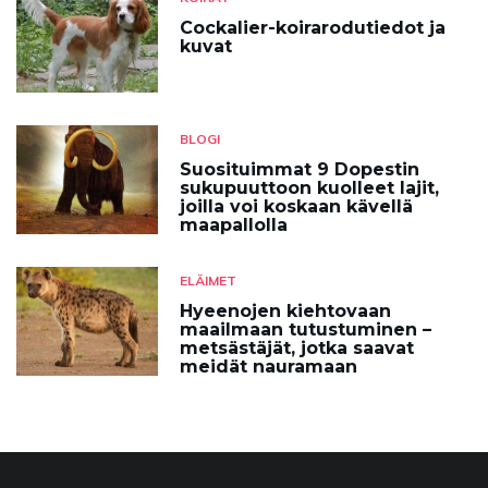
Cockalier-koirarodutiedot ja
kuvat
BLOGI
Suosituimmat 9 Dopestin
sukupuuttoon kuolleet lajit,
joilla voi koskaan kävellä
maapallolla
ELÄIMET
Hyeenojen kiehtovaan
maailmaan tutustuminen –
metsästäjät, jotka saavat
meidät nauramaan