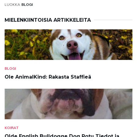
LUOKKA
BLOGI
MIELENKIINTOISIA ARTIKKELEITA
BLOGI
Ole AnimalKind: Rakasta Staffieä
KOIRAT
Olde English Bulldogge Dog Rotu Tiedot ja