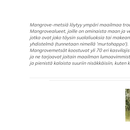
Mangrove-metsiä löytyy ympäri maailmaa trooppi
Mangrovealueet, joille on ominaista maan ja v
jotka ovat joko täysin suolaliuoksia tai makean
yhdistelmä (tunnetaan nimellä 'murtohappo').
Mangrovemetsät koostuvat yli 70 eri kasvilajis
ja ne tarjoavat joitain maailman lumoavimmista
ja pienistä kaloista suuriin nisäkkäisiin, kuten k