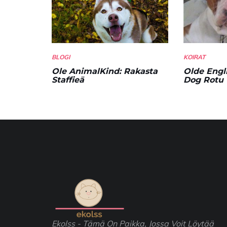
BLOGI
KOIRAT
Ole AnimalKind: Rakasta
Olde Engl
Staffieä
Dog Rotu 
Ekolss - Tämä On Paikka, Jossa Voit Löytää