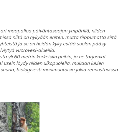
ri maapalloa päiväntasaajan ympärillä, niiden
issä niitä on nykyään eniten, mutta riippumatta siitä,
n yhteistä ja se on heidän kyky estää suolan pääsy
viytyä vuorovesi-alueilla.
 yli 60 metrin korkeisiin puihin, ja ne tarjoavat
 ei usein löydy niiden ulkopuolella, mukaan lukien
 suuria, biologisesti monimuotoisia jokia reunustavissa