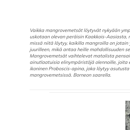
Vaikka mangrovemetsät löytyvät nykyään ympä
uskotaan olevan peräisin Kaakkois-Aasiasta, m
missä niitä löytyy, kaikilla mangroilla on jotai
juurilleen, mikä antaa heille mahdollisuuden sel
Mangrovemetsät vaihtelevat matalista pensaista
ainutlaatuisia elinympäristöjä olennoille, joita
ikoninen Proboscis-apina, joka löytyy asutusta
mangrovemetsissä. Borneon saarella.