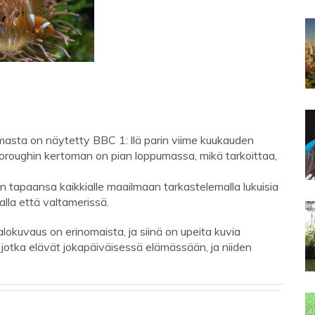
asta on näytetty BBC 1: llä parin viime kuukauden
oroughin kertoman on pian loppumassa, mikä tarkoittaa,
n tapaansa kaikkialle maailmaan tarkastelemalla lukuisia
aalla että valtamerissä.
alokuvaus on erinomaista, ja siinä on upeita kuvia
ä, jotka elävät jokapäiväisessä elämässään, ja niiden