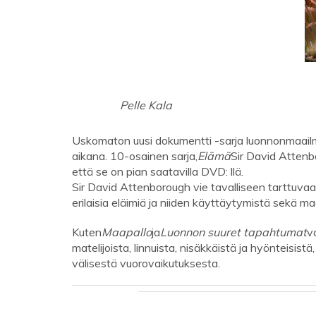
Pelle Kala
Uskomaton uusi dokumentti -sarja luonnonmaailm
aikana. 10-osainen sarja,
Elämä
Sir David Attenb
että se on pian saatavilla DVD: llä.
Sir David Attenborough vie tavalliseen tarttuvaa
erilaisia ​​eläimiä ja niiden käyttäytymistä sekä m
Kuten
Maapallo
ja
Luonnon suuret tapahtumat
v
matelijoista, linnuista, nisäkkäistä ja hyönteisist
välisestä vuorovaikutuksesta.