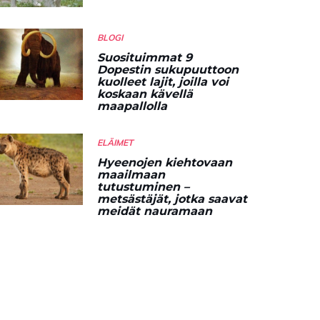
BLOGI
Suosituimmat 9
Dopestin sukupuuttoon
kuolleet lajit, joilla voi
koskaan kävellä
maapallolla
ELÄIMET
Hyeenojen kiehtovaan
maailmaan
tutustuminen –
metsästäjät, jotka saavat
meidät nauramaan