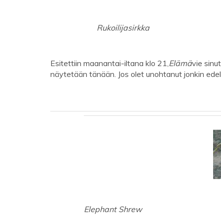
Rukoilijasirkka
Esitettiin maanantai-iltana klo 21,
Elämä
vie sinu
näytetään tänään. Jos olet unohtanut jonkin edell
Elephant Shrew