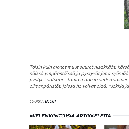
Toisin kuin monet muut suuret nisäkkäät, kär
näissä ympäristöissä ja pystyvät jopa syömään l
pystyisi vatsaan. Tämä maan ja veden välinen lu
elinympäristöt, joissa he voivat elää, ruokkia j
LUOKKA
BLOGI
MIELENKIINTOISIA ARTIKKELEITA