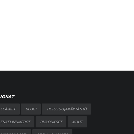
UOKAT
ELÄIMET
BLOGI
TIETOSUOJAKÄYTÄNTÖ
ENKELINUMEROT
RUKOUKSET
MUUT