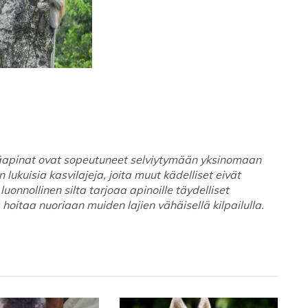
säapinat ovat sopeutuneet selviytymään yksinomaan
ukuisia kasvilajeja, joita muut kädelliset eivät
onnollinen silta tarjoaa apinoille täydelliset
a hoitaa nuoriaan muiden lajien vähäisellä kilpailulla.