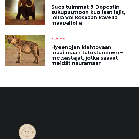
Suosituimmat 9 Dopestin
sukupuuttoon kuolleet lajit,
joilla voi koskaan kävellä
maapallolla
ELÄIMET
Hyeenojen kiehtovaan
maailmaan tutustuminen –
metsästäjät, jotka saavat
meidät nauramaan