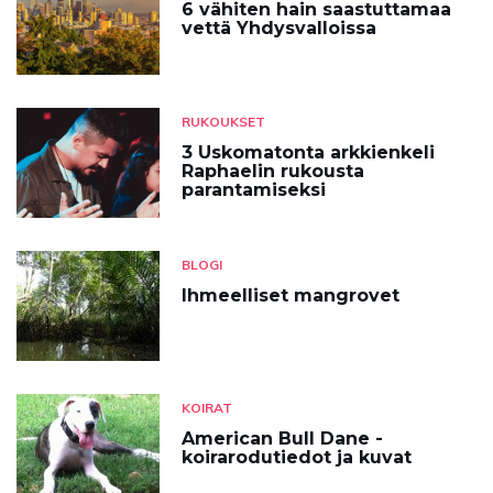
6 vähiten hain saastuttamaa
vettä Yhdysvalloissa
RUKOUKSET
3 Uskomatonta arkkienkeli
Raphaelin rukousta
parantamiseksi
BLOGI
Ihmeelliset mangrovet
KOIRAT
American Bull Dane -
koirarodutiedot ja kuvat