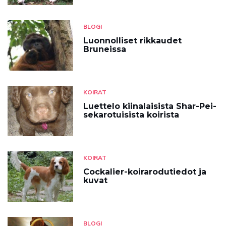
BLOGI
Luonnolliset rikkaudet
Bruneissa
KOIRAT
Luettelo kiinalaisista Shar-Pei-
sekarotuisista koirista
KOIRAT
Cockalier-koirarodutiedot ja
kuvat
BLOGI