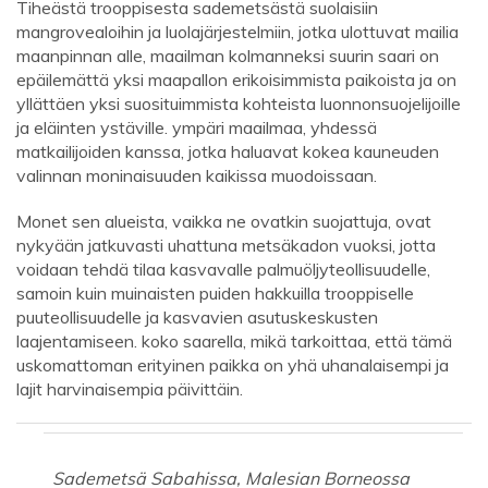
Tiheästä trooppisesta sademetsästä suolaisiin
mangrovealoihin ja luolajärjestelmiin, jotka ulottuvat mailia
maanpinnan alle, maailman kolmanneksi suurin saari on
epäilemättä yksi maapallon erikoisimmista paikoista ja on
yllättäen yksi suosituimmista kohteista luonnonsuojelijoille
ja eläinten ystäville. ympäri maailmaa, yhdessä
matkailijoiden kanssa, jotka haluavat kokea kauneuden
valinnan moninaisuuden kaikissa muodoissaan.
Monet sen alueista, vaikka ne ovatkin suojattuja, ovat
nykyään jatkuvasti uhattuna metsäkadon vuoksi, jotta
voidaan tehdä tilaa kasvavalle palmuöljyteollisuudelle,
samoin kuin muinaisten puiden hakkuilla trooppiselle
puuteollisuudelle ja kasvavien asutuskeskusten
laajentamiseen. koko saarella, mikä tarkoittaa, että tämä
uskomattoman erityinen paikka on yhä uhanalaisempi ja
lajit harvinaisempia päivittäin.
Sademetsä Sabahissa, Malesian Borneossa