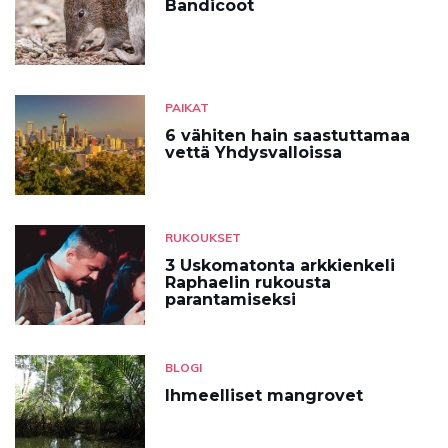
Bandicoot
PAIKAT
6 vähiten hain saastuttamaa
vettä Yhdysvalloissa
RUKOUKSET
3 Uskomatonta arkkienkeli
Raphaelin rukousta
parantamiseksi
BLOGI
Ihmeelliset mangrovet