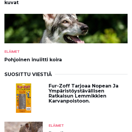
kuvat
ELÄIMET
Pohjoinen inuiitti koira
SUOSITTU VIESTIÄ
Fur-Zoff Tarjoaa Nopean Ja
Ympäristöystävällisen
Ratkaisun Lemmikkien
Karvanpoistoon.
ELÄIMET