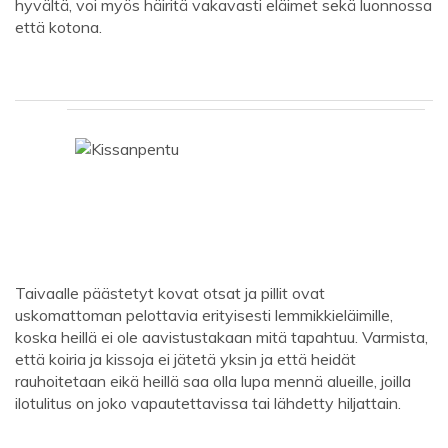
hyvältä, voi myös häiritä vakavasti eläimet sekä luonnossa
että kotona.
Taivaalle päästetyt kovat otsat ja pillit ovat
uskomattoman pelottavia erityisesti lemmikkieläimille,
koska heillä ei ole aavistustakaan mitä tapahtuu. Varmista,
että koiria ja kissoja ei jätetä yksin ja että heidät
rauhoitetaan eikä heillä saa olla lupa mennä alueille, joilla
ilotulitus on joko vapautettavissa tai lähdetty hiljattain.