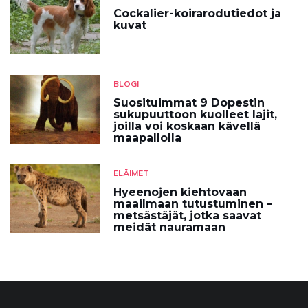
Cockalier-koirarodutiedot ja
kuvat
BLOGI
Suosituimmat 9 Dopestin
sukupuuttoon kuolleet lajit,
joilla voi koskaan kävellä
maapallolla
ELÄIMET
Hyeenojen kiehtovaan
maailmaan tutustuminen –
metsästäjät, jotka saavat
meidät nauramaan