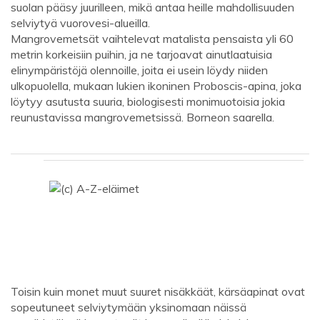
suolan pääsy juurilleen, mikä antaa heille mahdollisuuden
selviytyä vuorovesi-alueilla.
Mangrovemetsät vaihtelevat matalista pensaista yli 60
metrin korkeisiin puihin, ja ne tarjoavat ainutlaatuisia
elinympäristöjä olennoille, joita ei usein löydy niiden
ulkopuolella, mukaan lukien ikoninen Proboscis-apina, joka
löytyy asutusta suuria, biologisesti monimuotoisia jokia
reunustavissa mangrovemetsissä. Borneon saarella.
Toisin kuin monet muut suuret nisäkkäät, kärsäapinat ovat
sopeutuneet selviytymään yksinomaan näissä