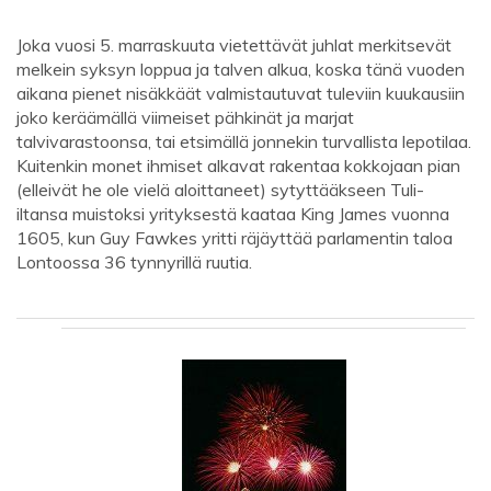
Joka vuosi 5. marraskuuta vietettävät juhlat merkitsevät
melkein syksyn loppua ja talven alkua, koska tänä vuoden
aikana pienet nisäkkäät valmistautuvat tuleviin kuukausiin
joko keräämällä viimeiset pähkinät ja marjat
talvivarastoonsa, tai etsimällä jonnekin turvallista lepotilaa.
Kuitenkin monet ihmiset alkavat rakentaa kokkojaan pian
(elleivät he ole vielä aloittaneet) sytyttääkseen Tuli-
iltansa muistoksi yrityksestä kaataa King James vuonna
1605, kun Guy Fawkes yritti räjäyttää parlamentin taloa
Lontoossa 36 tynnyrillä ruutia.