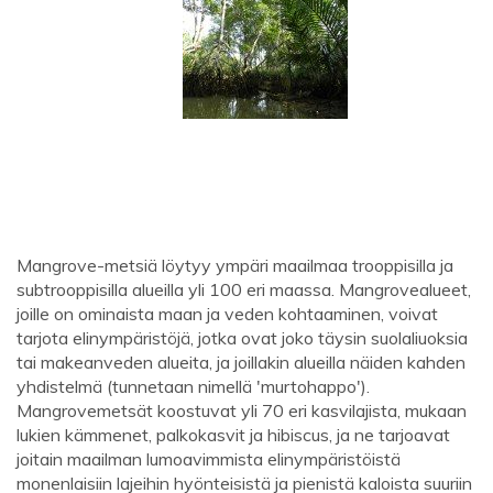
Mangrove-metsiä löytyy ympäri maailmaa trooppisilla ja
subtrooppisilla alueilla yli 100 eri maassa. Mangrovealueet,
joille on ominaista maan ja veden kohtaaminen, voivat
tarjota elinympäristöjä, jotka ovat joko täysin suolaliuoksia
tai makeanveden alueita, ja joillakin alueilla näiden kahden
yhdistelmä (tunnetaan nimellä 'murtohappo').
Mangrovemetsät koostuvat yli 70 eri kasvilajista, mukaan
lukien kämmenet, palkokasvit ja hibiscus, ja ne tarjoavat
joitain maailman lumoavimmista elinympäristöistä
monenlaisiin lajeihin hyönteisistä ja pienistä kaloista suuriin