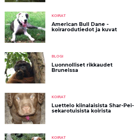
KOIRAT
American Bull Dane -
koirarodutiedot ja kuvat
BLOGI
Luonnolliset rikkaudet
Bruneissa
KOIRAT
Luettelo kiinalaisista Shar-Pei-
sekarotuisista koirista
KOIRAT