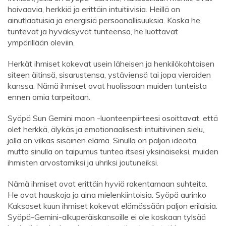
hoivaavia, herkkiä ja erittäin intuitiivisia. Heillä on
ainutlaatuisia ja energisiä persoonallisuuksia. Koska he
tuntevat ja hyväksyvät tunteensa, he luottavat
ympärillään oleviin.
Herkät ihmiset kokevat usein läheisen ja henkilökohtaisen
siteen äitinsä, sisarustensa, ystäviensä tai jopa vieraiden
kanssa. Nämä ihmiset ovat huolissaan muiden tunteista
ennen omia tarpeitaan.
Syöpä Sun Gemini moon -luonteenpiirteesi osoittavat, että
olet herkkä, älykäs ja emotionaalisesti intuitiivinen sielu,
jolla on vilkas sisäinen elämä. Sinulla on paljon ideoita,
mutta sinulla on taipumus tuntea itsesi yksinäiseksi, muiden
ihmisten arvostamiksi ja uhriksi joutuneiksi.
Nämä ihmiset ovat erittäin hyviä rakentamaan suhteita.
He ovat hauskoja ja aina mielenkiintoisia. Syöpä aurinko
Kaksoset kuun ihmiset kokevat elämässään paljon erilaisia.
Syöpä-Gemini-alkuperäiskansoille ei ole koskaan tylsää