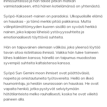
ihmissuhteissa ja hän tekee pitkän matkan
varmistaakseen, että hänen kotielämänsä on yhtenäistä.
Syöpä-Kaksoset-nainen on paradoksi. Ulkopuolisille elämä
on hauskaa - ja tämä merkki pitää paikkansa. Mutta
välinpitämättömyyden kuoren sisällä on syvästi herkkä
nainen, joka kaipaa läheisiä ystävyyssuhteita ja
emotionaalisesti täyttäviä suhteita.
Hän on taipuvainen olemaan välikäsi, joka yleensä löytää
tavan sitoa ristiriitaisia ​​ihmisiä. Vaikka hän tulee toimeen
lähes kaikkien kanssa, hänellä on taipumus muodostaa
syvempiä suhteita kaltaistensa kanssa.
Syöpä Sun Gemini moon ihmiset ovat päättäväisiä,
nopeita ja omistautuneita työtovereita. Heillä on ilkeä
huumorintaju, ja heidän seurassaan on hauskaa. He ovat
vapaita henkiä, jotka pystyvät selviytymään
hätätilanteista melko rauhallisesti, koska he ovat viileitä
paineen alla.