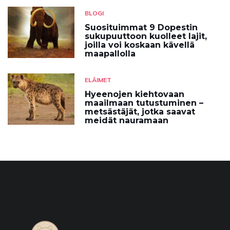
BLOGI
Suosituimmat 9 Dopestin
sukupuuttoon kuolleet lajit,
joilla voi koskaan kävellä
maapallolla
ELÄIMET
Hyeenojen kiehtovaan
maailmaan tutustuminen –
metsästäjät, jotka saavat
meidät nauramaan