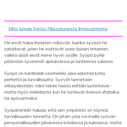
Mitä Jumala Sanoo Rikkoutuneista Ihmissuhteista
He eivät halua ihmisten näkevän, kuinka syvästi he
satuttavat, joten he esittävät usein iloisen rintaman,
vaikka asiat eivät mene hyvin sisälle. Syöpä pyrkii
pitämään syvimmät ajatuksensa ja tunteensa salassa.
Syöpä on kardinaali vesimerkki, joka edustaa kotia,
perhettä ja turvallisuutta. Syövät tunnetaan
sitkeydestään, mikä tekee heistä erittäin luotettavia -
mutta myös mielialasta, kun he tuntevat itsensä uhatuiksi
tai epävarmoiksi.
Syöpähenkilö haluaa, että sen ympäristö on täynnä
turvallisuuden tunnetta. On jotain, jota voi ihailla syövän
persoonallisuuden jokaisessa kohdassa ja kulmassa, mutta