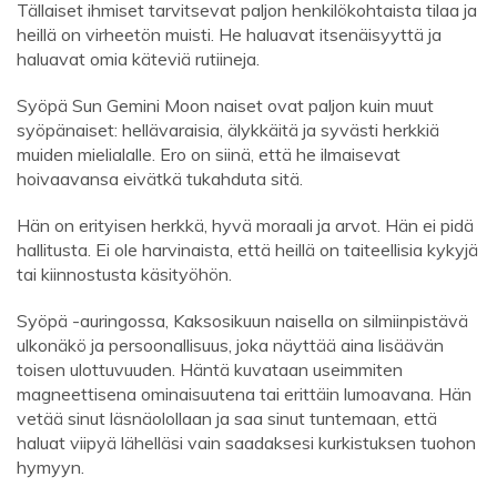
Tällaiset ihmiset tarvitsevat paljon henkilökohtaista tilaa ja
heillä on virheetön muisti. He haluavat itsenäisyyttä ja
haluavat omia käteviä rutiineja.
Syöpä Sun Gemini Moon naiset ovat paljon kuin muut
syöpänaiset: hellävaraisia, älykkäitä ja syvästi herkkiä
muiden mielialalle. Ero on siinä, että he ilmaisevat
hoivaavansa eivätkä tukahduta sitä.
Hän on erityisen herkkä, hyvä moraali ja arvot. Hän ei pidä
hallitusta. Ei ole harvinaista, että heillä on taiteellisia kykyjä
tai kiinnostusta käsityöhön.
Syöpä -auringossa, Kaksosikuun naisella on silmiinpistävä
ulkonäkö ja persoonallisuus, joka näyttää aina lisäävän
toisen ulottuvuuden. Häntä kuvataan useimmiten
magneettisena ominaisuutena tai erittäin lumoavana. Hän
vetää sinut läsnäolollaan ja saa sinut tuntemaan, että
haluat viipyä lähelläsi vain saadaksesi kurkistuksen tuohon
hymyyn.