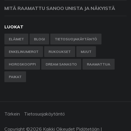
MITÄ RAAMATTU SANOO UNISTA JA NÄKYISTÄ
LUOKAT
ELÄIMET
BLOGI
TIETOSUOJAKÄYTÄNTÖ
ENKELINUMEROT
RUKOUKSET
MUUT
HOROSKOOPPI
DREAM SANASTO
RAAMATTUA
PAIKAT
Tärkein
Tietosuojakäytäntö
Copyright ©
2026 Kaikki Oikeudet Pidätetään |