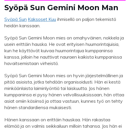
Syöpä Sun Gemini Moon Man
Syöpä Sun
Kaksoset Kuu
ihmisellä on paljon tekemistä
heidän kanssaan.
Syöpä Sun Gemini Moon mies on omahyväinen, nokkela ja
usein erittäin hauska. He ovat erityisen huumorintajuisia,
kun he käyttävät kuivaa huumorintajua kumppaninsa
kanssa, jolloin he nauttivat nauraen kaikista kumppanissa
havaitsemistaan ​​virheistä.
Syöpä Sun Gemini Moon mies on hyvin järjestelmällinen ja
pitää asioista, jotka tehdään organisoidusti. Hän ei kestä
minkäänlaista laiminlyöntiä tai laiskuutta. Jos hänen
kumppaninsa ei pysy hänen velvollisuuksissaan, hän ottaa
asiat omiin käsiinsä ja ottaa vastuun, kunnes työ on tehty
hänen standardiensa mukaisesti.
Hänen kanssaan on erittäin hauskaa. Hän rakastaa
elämää ja on valmis seikkailuun milloin tahansa. Jos hän ei