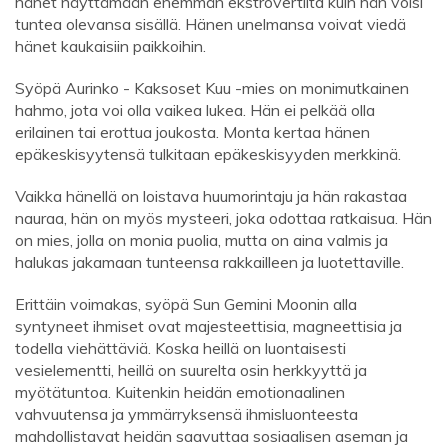
hänet näyttämään enemmän ekstrovertilta kuin hän voisi
tuntea olevansa sisällä. Hänen unelmansa voivat viedä
hänet kaukaisiin paikkoihin.
Syöpä Aurinko - Kaksoset Kuu -mies on monimutkainen
hahmo, jota voi olla vaikea lukea. Hän ei pelkää olla
erilainen tai erottua joukosta. Monta kertaa hänen
epäkeskisyytensä tulkitaan epäkeskisyyden merkkinä.
Vaikka hänellä on loistava huumorintaju ja hän rakastaa
nauraa, hän on myös mysteeri, joka odottaa ratkaisua. Hän
on mies, jolla on monia puolia, mutta on aina valmis ja
halukas jakamaan tunteensa rakkailleen ja luotettaville.
Erittäin voimakas, syöpä Sun Gemini Moonin alla
syntyneet ihmiset ovat majesteettisia, magneettisia ja
todella viehättäviä. Koska heillä on luontaisesti
vesielementti, heillä on suurelta osin herkkyyttä ja
myötätuntoa. Kuitenkin heidän emotionaalinen
vahvuutensa ja ymmärryksensä ihmisluonteesta
mahdollistavat heidän saavuttaa sosiaalisen aseman ja