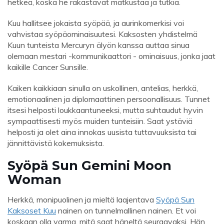
hetkeä, koska he rakastavat matkustaa ja tutkia.
Kuu hallitsee jokaista syöpää, ja aurinkomerkisi voi
vahvistaa syöpäominaisuutesi. Kaksosten yhdistelmä
Kuun tunteista Mercuryn älyön kanssa auttaa sinua
olemaan mestari -kommunikaattori - ominaisuus, jonka jaat
kaikille Cancer Sunsille.
Kaiken kaikkiaan sinulla on uskollinen, antelias, herkkä,
emotionaalinen ja diplomaattinen persoonallisuus. Tunnet
itsesi helposti loukkaantuneeksi, mutta suhtaudut hyvin
sympaattisesti myös muiden tunteisiin. Saat ystäviä
helposti ja olet aina innokas uusista tuttavuuksista tai
jännittävistä kokemuksista.
Syöpä Sun Gemini Moon
Woman
Herkkä, monipuolinen ja mieltä laajentava
Syöpä Sun
Kaksoset Kuu
nainen on tunnelmallinen nainen. Et voi
koskaan olla varma, mitä saat häneltä seuraavaksi. Hän