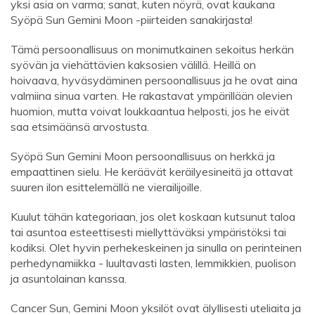
yksi asia on varma; sanat, kuten nöyrä, ovat kaukana
Syöpä Sun Gemini Moon -piirteiden sanakirjasta!
Tämä persoonallisuus on monimutkainen sekoitus herkän
syövän ja viehättävien kaksosien välillä. Heillä on
hoivaava, hyväsydäminen persoonallisuus ja he ovat aina
valmiina sinua varten. He rakastavat ympärillään olevien
huomion, mutta voivat loukkaantua helposti, jos he eivät
saa etsimäänsä arvostusta.
Syöpä Sun Gemini Moon persoonallisuus on herkkä ja
empaattinen sielu. He keräävät keräilyesineitä ja ottavat
suuren ilon esittelemällä ne vierailijoille.
Kuulut tähän kategoriaan, jos olet koskaan kutsunut taloa
tai asuntoa esteettisesti miellyttäväksi ympäristöksi tai
kodiksi. Olet hyvin perhekeskeinen ja sinulla on perinteinen
perhedynamiikka - luultavasti lasten, lemmikkien, puolison
ja asuntolainan kanssa.
Cancer Sun, Gemini Moon yksilöt ovat älyllisesti uteliaita ja