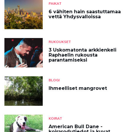
PAIKAT
6 vähiten hain saastuttamaa
vettä Yhdysvalloissa
RUKOUKSET
3 Uskomatonta arkkienkeli
Raphaelin rukousta
parantamiseksi
BLOGI
Ihmeelliset mangrovet
KOIRAT
American Bull Dane -
koirarodutiedot ja kuvat