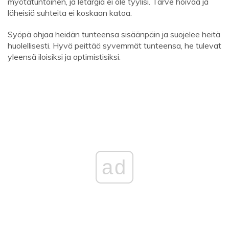
myötätuntoinen, ja letargia ei ole tyylisi. Tarve hoivaa ja
läheisiä suhteita ei koskaan katoa.
Syöpä ohjaa heidän tunteensa sisäänpäin ja suojelee heitä
huolellisesti. Hyvä peittää syvemmät tunteensa, he tulevat
yleensä iloisiksi ja optimistisiksi.
ad