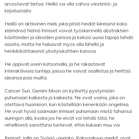
arvostavat tietoa. Heillä voi olla vahva viestintä- ja
kirjoitustaito.
Heillä on aktiivinen mieli, joka pitää heidät kiireisinä koko
elämänsä.Nämä ihmiset voivat työskennellä abstraktien
käsitteiden ja ideoiden parissa ja keksiä uusia tapoja tehdä
asioita, mutta he haluavat myös olla lähellä ja
henkilökohtaisesti yksityiskohtien kanssa.
He oppivat usein katsomalla, ja he rakastavat
interaktiivisia tunteja, joissa he voivat osallistua ja heittää
ideansa pois muilta.
Cancer Sun, Gemini Moon on kytketty pystymään
puhumaan kaikesta ja kaikesta. Ne ovat voima, joka on
otettava huomioon, kun käsitellään kenenkään ongelmia.
He ovat hyviä saamaan ihmiset puhumaan mistä tahansa
auringon alla, koska jos he eivät voi tehdä tätä, he
rehellisesti sanottuna tuntevat, ettei kukaan muu voi.
Ihmiset, joilla on Syöpä -aurinko, Kaksosikuun merkit, ovat