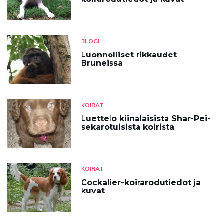
BLOGI
Luonnolliset rikkaudet
Bruneissa
KOIRAT
Luettelo kiinalaisista Shar-Pei-
sekarotuisista koirista
KOIRAT
Cockalier-koirarodutiedot ja
kuvat