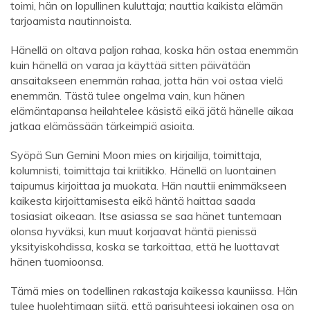
toimi, hän on lopullinen kuluttaja; nauttia kaikista elämän
tarjoamista nautinnoista.
Hänellä on oltava paljon rahaa, koska hän ostaa enemmän
kuin hänellä on varaa ja käyttää sitten päivätään
ansaitakseen enemmän rahaa, jotta hän voi ostaa vielä
enemmän. Tästä tulee ongelma vain, kun hänen
elämäntapansa heilahtelee käsistä eikä jätä hänelle aikaa
jatkaa elämässään tärkeimpiä asioita.
Syöpä Sun Gemini Moon mies on kirjailija, toimittaja,
kolumnisti, toimittaja tai kriitikko. Hänellä on luontainen
taipumus kirjoittaa ja muokata. Hän nauttii enimmäkseen
kaikesta kirjoittamisesta eikä häntä haittaa saada
tosiasiat oikeaan. Itse asiassa se saa hänet tuntemaan
olonsa hyväksi, kun muut korjaavat häntä pienissä
yksityiskohdissa, koska se tarkoittaa, että he luottavat
hänen tuomioonsa.
Tämä mies on todellinen rakastaja kaikessa kauniissa. Hän
tulee huolehtimaan siitä, että parisuhteesi jokainen osa on