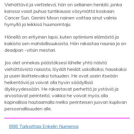
Viehättävä ja viettelevä, hän on sellainen henkilö, jonka
kanssa voisit puhua tuntikausia väsymättä koskaan.
Cancer Sun, Gemini Moon nainen voittaa sinut valmis
hymyllä ja leikkisä huumorintaju.
Hänellä on erityinen lapsi, kuten optimismi elämästä ja
kaikista sen mahdollisuuksista. Hän rakastaa nauraa ja on
deadpan -vitsin mestari.
Jos olet onnekas päästäksesi lähelle yhtä näistä
viehättävistä naisista, löydät heidät uskollisiksi, hauskaksi
ja usein liioittelevaksi totuuden. He ovat usein itseään
heikentäviä ja voivat olla hyvin säädyllisiä
älykkyydessään. He rakastavat perhettä ja ystäviä ja
arvostavat perinteitä, vaikka he voivat myös olla
kapinallisia hautaamalla melko perinteisen juovan kuplivan
persoonallisuuden alle.
888 Tarkoittaa Enkelin Numeroa