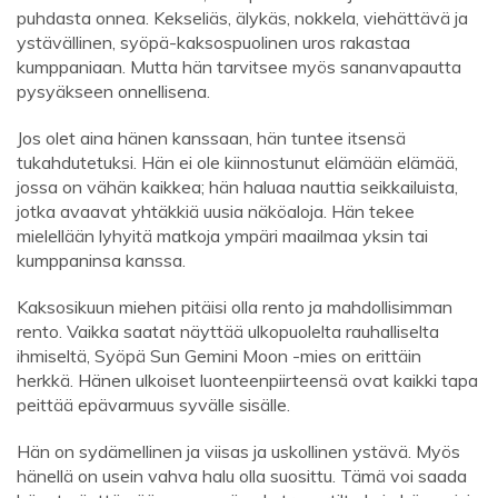
puhdasta onnea. Kekseliäs, älykäs, nokkela, viehättävä ja
ystävällinen, syöpä-kaksospuolinen uros rakastaa
kumppaniaan. Mutta hän tarvitsee myös sananvapautta
pysyäkseen onnellisena.
Jos olet aina hänen kanssaan, hän tuntee itsensä
tukahdutetuksi. Hän ei ole kiinnostunut elämään elämää,
jossa on vähän kaikkea; hän haluaa nauttia seikkailuista,
jotka avaavat yhtäkkiä uusia näköaloja. Hän tekee
mielellään lyhyitä matkoja ympäri maailmaa yksin tai
kumppaninsa kanssa.
Kaksosikuun miehen pitäisi olla rento ja mahdollisimman
rento. Vaikka saatat näyttää ulkopuolelta rauhalliselta
ihmiseltä, Syöpä Sun Gemini Moon -mies on erittäin
herkkä. Hänen ulkoiset luonteenpiirteensä ovat kaikki tapa
peittää epävarmuus syvälle sisälle.
Hän on sydämellinen ja viisas ja uskollinen ystävä. Myös
hänellä on usein vahva halu olla suosittu. Tämä voi saada