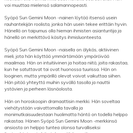
voi muuttaa mielensä salamannopeasti.
Syöpä Sun Gemini Moon -nainen löytää itsensä usein
rauhantekijän roolista, jonka hän usein tekee erittäin hyvin.
Hänellä on taipumus olla hieman ihmisten asiantuntija ja
hänellä on merkittävä käsitys ihmisluonteesta.
Syöpä Sun Gemini Moon -naisella on älykäs, aktiivinen
mieli, jota hän käyttää ymmärtämään ympäröivää
maailmaa. Hän on intuitiivinen ja hoitaa niitä, joita rakastaa,
kun he satuttavat tai ovat huonossa tuurissa. Hän on
looginen, mutta ympärillä olevat voivat vaikuttaa siihen.
Hän pitää yhteyttä muihin syvällä tasolla ja nauttii
ystävien ja perheen läsnäolosta.
Hän on horoskoopin dramaattisin merkki. Hän soveltaa
viehätystään vaivattomalla tavalla ja
monimutkaisuudestaan ​​huolimatta häntä on todella helppo
rakastaa. Hänen Syöpä Sun Gemini Moon -merkkinsä
ansiosta on helppo tuntea olonsa turvalliseksi