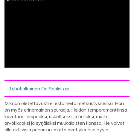
ad
Tuhatjalkainen On Saalistaja
Mikään oletettavasti ei estä heitä metsästyksessä. Hän
on myös erinomainen seuraaja. Heidän temperamenttinsa
kuvataan lempeäksi, uskolliseksi ja helläksi, mutta
arvokkaaksi ja syrjäisiksi muukalaisten kanssa. He voivat
olla aktiivisia pennuina, mutta ovat yleensä hyvin