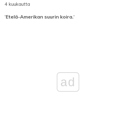
4 kuukautta
'
Etelä-Amerikan suurin koira.
'
ad