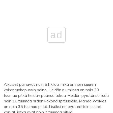
ad
Aikuiset painavat noin 51 kiloa, mikä on noin suuren
koiranruokapussin paino. Heidän ruumiinsa on noin 39
tuumaa pitkä heidän päänsä takaa. Heidän pyrstönsä lisää
noin 18 tuumaa niiden kokonaispituudelle. Maned Wolves
on noin 35 tuumaa pitkä. Lisäksi ne ovat erittäin suuret
korvat, jotka ovat noin 7 tuumaa pitkiä.