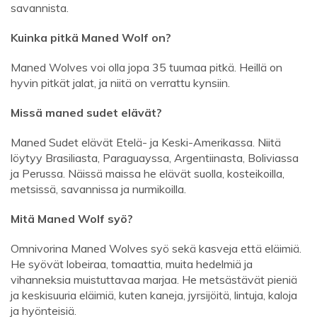
savannista.
Kuinka pitkä Maned Wolf on?
Maned Wolves voi olla jopa 35 tuumaa pitkä. Heillä on
hyvin pitkät jalat, ja niitä on verrattu kynsiin.
Missä maned sudet elävät?
Maned Sudet elävät Etelä- ja Keski-Amerikassa. Niitä
löytyy Brasiliasta, Paraguayssa, Argentiinasta, Boliviassa
ja Perussa. Näissä maissa he elävät suolla, kosteikoilla,
metsissä, savannissa ja nurmikoilla.
Mitä Maned Wolf syö?
Omnivorina Maned Wolves syö sekä kasveja että eläimiä.
He syövät lobeiraa, tomaattia, muita hedelmiä ja
vihanneksia muistuttavaa marjaa. He metsästävät pieniä
ja keskisuuria eläimiä, kuten kaneja, jyrsijöitä, lintuja, kaloja
ja hyönteisiä.