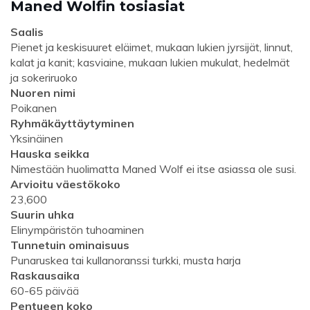
Maned Wolfin tosiasiat
Saalis
Pienet ja keskisuuret eläimet, mukaan lukien jyrsijät, linnut,
kalat ja kanit; kasviaine, mukaan lukien mukulat, hedelmät
ja sokeriruoko
Nuoren nimi
Poikanen
Ryhmäkäyttäytyminen
Yksinäinen
Hauska seikka
Nimestään huolimatta Maned Wolf ei itse asiassa ole susi.
Arvioitu väestökoko
23,600
Suurin uhka
Elinympäristön tuhoaminen
Tunnetuin ominaisuus
Punaruskea tai kullanoranssi turkki, musta harja
Raskausaika
60-65 päivää
Pentueen koko