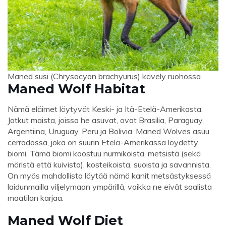
Maned susi (Chrysocyon brachyurus) kävely ruohossa
Maned Wolf Habitat
Nämä eläimet löytyvät Keski- ja Itä-Etelä-Amerikasta.
Jotkut maista, joissa he asuvat, ovat Brasilia, Paraguay,
Argentiina, Uruguay, Peru ja Bolivia. Maned Wolves asuu
cerradossa, joka on suurin Etelä-Amerikassa löydetty
biomi. Tämä biomi koostuu nurmikoista, metsistä (sekä
märistä että kuivista), kosteikoista, suoista ja savannista.
On myös mahdollista löytää nämä kanit metsästyksessä
laidunmailla viljelymaan ympärillä, vaikka ne eivät saalista
maatilan karjaa.
Maned Wolf Diet