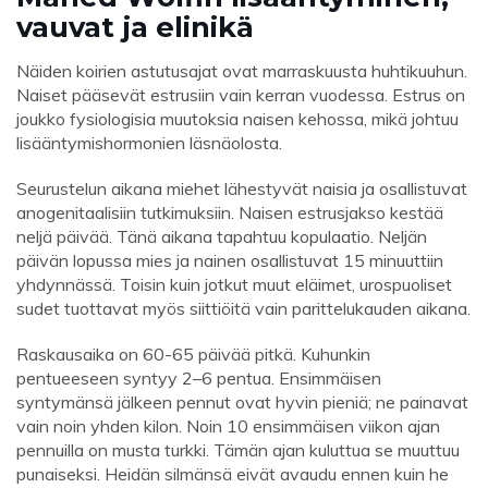
vauvat ja elinikä
Näiden koirien astutusajat ovat marraskuusta huhtikuuhun.
Naiset pääsevät estrusiin vain kerran vuodessa. Estrus on
joukko fysiologisia muutoksia naisen kehossa, mikä johtuu
lisääntymishormonien läsnäolosta.
Seurustelun aikana miehet lähestyvät naisia ​​ja osallistuvat
anogenitaalisiin tutkimuksiin. Naisen estrusjakso kestää
neljä päivää. Tänä aikana tapahtuu kopulaatio. Neljän
päivän lopussa mies ja nainen osallistuvat 15 minuuttiin
yhdynnässä. Toisin kuin jotkut muut eläimet, urospuoliset
sudet tuottavat myös siittiöitä vain parittelukauden aikana.
Raskausaika on 60-65 päivää pitkä. Kuhunkin
pentueeseen syntyy 2–6 pentua. Ensimmäisen
syntymänsä jälkeen pennut ovat hyvin pieniä; ne painavat
vain noin yhden kilon. Noin 10 ensimmäisen viikon ajan
pennuilla on musta turkki. Tämän ajan kuluttua se muuttuu
punaiseksi. Heidän silmänsä eivät avaudu ennen kuin he