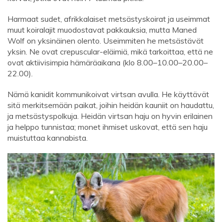
Harmaat sudet, afrikkalaiset metsästyskoirat ja useimmat
muut koiralajit muodostavat pakkauksia, mutta Maned
Wolf on yksinäinen olento. Useimmiten he metsästävät
yksin. Ne ovat crepuscular-eläimiä, mikä tarkoittaa, että ne
ovat aktiivisimpia hämäräaikana (klo 8.00–10.00–20.00–
22.00).
Nämä kanidit kommunikoivat virtsan avulla. He käyttävät
sitä merkitsemään paikat, joihin heidän kauniit on haudattu,
ja metsästyspolkuja. Heidän virtsan haju on hyvin erilainen
ja helppo tunnistaa; monet ihmiset uskovat, että sen haju
muistuttaa kannabista.