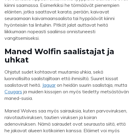
kiinni saamassa. Esimerkiksi he törmäävät pienempien
eläinten, jotka saattavat karata, perään, kaivavat
seuraamaan kaivamaansaalista tai hyppäävät kiinni
hyönteisiin tai lintuihin. Pitkät jalat auttavat heitä
liikkumaan nopeasti saaliinsa onnistuneesti
vangitsemiseksi.
Maned Wolfin saalistajat ja
uhkat
Ohjatut sudet kohtaavat muutamia uhkia, sekä
luonnollisilta saalistajiltaan että ihmisiltä. Suuret kissat
saalistavat heitä.
Jaguar
on heidän suurin saalistaja, mutta
Cougars
ja muiden kissojen on myös tiedetty metsästävän
maned-susia.
Maned Wolves saa myös sairauksia, kuten parvoviruksen,
raivotautiviruksen, tautien viruksen ja koiran
adenoviruksen. Nämä sairaudet ovat seurausta siitä, että
he jakavat alueen kotikoirien kanssa. Eläimet voi myös