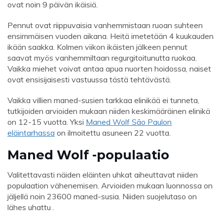
ovat noin 9 päivän ikäisiä.
Pennut ovat riippuvaisia ​​vanhemmistaan ​​ruoan suhteen
ensimmäisen vuoden aikana. Heitä imetetään 4 kuukauden
ikään saakka. Kolmen viikon ikäisten jälkeen pennut
saavat myös vanhemmiltaan regurgitoitunutta ruokaa.
Vaikka miehet voivat antaa apua nuorten hoidossa, naiset
ovat ensisijaisesti vastuussa tästä tehtävästä.
Vaikka villien maned-susien tarkkaa elinikää ei tunneta,
tutkijoiden arvioiden mukaan niiden keskimääräinen elinikä
on 12-15 vuotta. Yksi
Maned Wolf São Paulon
eläintarhassa
on ilmoitettu asuneen 22 vuotta.
Maned Wolf -populaatio
Valitettavasti näiden eläinten uhkat aiheuttavat niiden
populaation vähenemisen. Arvioiden mukaan luonnossa on
jäljellä noin 23600 maned-susia. Niiden suojelutaso on
lähes uhattu .