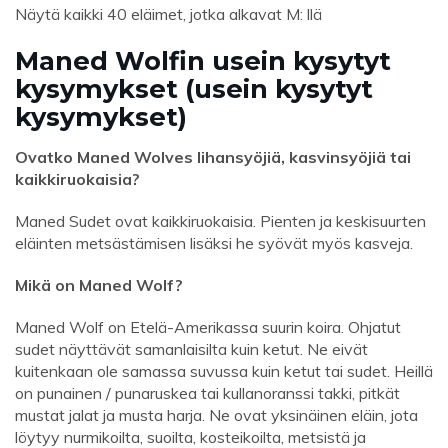
Näytä kaikki 40 eläimet, jotka alkavat M: llä
Maned Wolfin usein kysytyt
kysymykset (usein kysytyt
kysymykset)
Ovatko Maned Wolves lihansyöjiä, kasvinsyöjiä tai
kaikkiruokaisia?
Maned Sudet ovat kaikkiruokaisia. Pienten ja keskisuurten
eläinten metsästämisen lisäksi he syövät myös kasveja.
Mikä on Maned Wolf?
Maned Wolf on Etelä-Amerikassa suurin koira. Ohjatut
sudet näyttävät samanlaisilta kuin ketut. Ne eivät
kuitenkaan ole samassa suvussa kuin ketut tai sudet. Heillä
on punainen / punaruskea tai kullanoranssi takki, pitkät
mustat jalat ja musta harja. Ne ovat yksinäinen eläin, jota
löytyy nurmikoilta, suoilta, kosteikoilta, metsistä ja