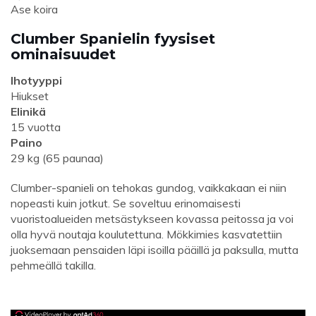
Ase koira
Clumber Spanielin fyysiset
ominaisuudet
Ihotyyppi
Hiukset
Elinikä
15 vuotta
Paino
29 kg (65 paunaa)
Clumber-spanieli on tehokas gundog, vaikkakaan ei niin
nopeasti kuin jotkut. Se soveltuu erinomaisesti
vuoristoalueiden metsästykseen kovassa peitossa ja voi
olla hyvä noutaja koulutettuna. Mökkimies kasvatettiin
juoksemaan pensaiden läpi isoilla pääillä ja paksulla, mutta
pehmeällä takilla.