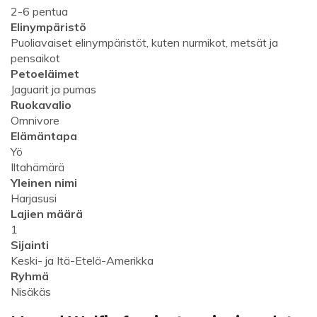
2-6 pentua
Elinympäristö
Puoliavaiset elinympäristöt, kuten nurmikot, metsät ja
pensaikot
Petoeläimet
Jaguarit ja pumas
Ruokavalio
Omnivore
Elämäntapa
Yö
Iltahämärä
Yleinen nimi
Harjasusi
Lajien määrä
1
Sijainti
Keski- ja Itä-Etelä-Amerikka
Ryhmä
Nisäkäs