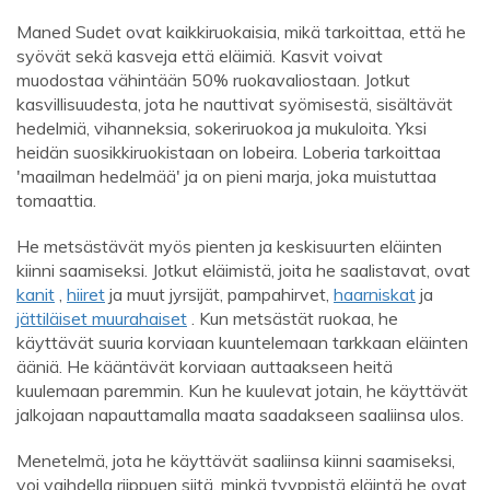
Maned Sudet ovat kaikkiruokaisia, mikä tarkoittaa, että he
syövät sekä kasveja että eläimiä. Kasvit voivat
muodostaa vähintään 50% ruokavaliostaan. Jotkut
kasvillisuudesta, jota he nauttivat syömisestä, sisältävät
hedelmiä, vihanneksia, sokeriruokoa ja mukuloita. Yksi
heidän suosikkiruokistaan ​​on lobeira. Loberia tarkoittaa
'maailman hedelmää' ja on pieni marja, joka muistuttaa
tomaattia.
He metsästävät myös pienten ja keskisuurten eläinten
kiinni saamiseksi. Jotkut eläimistä, joita he saalistavat, ovat
kanit
,
hiiret
ja muut jyrsijät, pampahirvet,
haarniskat
ja
jättiläiset muurahaiset
. Kun metsästät ruokaa, he
käyttävät suuria korviaan kuuntelemaan tarkkaan eläinten
ääniä. He kääntävät korviaan auttaakseen heitä
kuulemaan paremmin. Kun he kuulevat jotain, he käyttävät
jalkojaan napauttamalla maata saadakseen saaliinsa ulos.
Menetelmä, jota he käyttävät saaliinsa kiinni saamiseksi,
voi vaihdella riippuen siitä, minkä tyyppistä eläintä he ovat