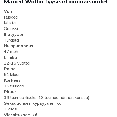
Maned Wolfin fyysiset ominaisuudet
Väri
Ruskea
Musta
Oranssi
Ihotyyppi
Turkista
Huippunopeus
47 mph
Elinikä
12-15 vuotta
Paino
51 kiloa
Korkeus
35 tuumaa
Pituus
39 tuumaa (lisäksi 18 tuumaa hännän kanssa)
Seksuaalisen kypsyyden ikä
1 vuosi
Vieroituksen ikä