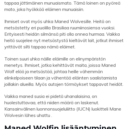
tappaa jättimäinen munuaismato. Tämä loinen on pyöreä
mato, joka hyökkää eläimen munuaisiin.
Ihmiset ovat myös uhka Maned Wolvesille. Heitä on
metsästetty eri puolilla Brasiliaa ruumiinosiensa vuoksi.
Erityisesti heidän silmänsä piti olla onnea hurmaa. Vaikka
heitä suojelee nyt metsästystä kieltävät lait, jotkut ihmiset
yrittävät silti tappaa nämä eläimet.
Toinen suuri uhka näille eläimille on elinympäristön
menetys. Ihmiset, jotka kehittävät maita, joissa Maned
Wolf elää ja metsästää, johtaa heille vähemmän
elinkelpoiseen tilaan ja vähentää eläinten saalistamista
joillakin alueilla. Myös autojen törmäykset tappavat heidät.
Vaikka maned susia ei pidetä uhanalaisina, on
huolestuttavaa, että niiden määrä on laskenut.
Kansainvälinen luonnonsuojeluliitto (IUCN) luokitteli Mane
Wolvesin lähes uhattu .
Maned Wolfin lisääntyminen,