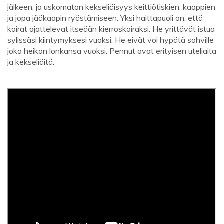
jälkeen, ja uskomaton kekseliäisyys keittiötiskien, kaappien
ja jopa jääkaapin ryöstämiseen. Yksi haittapuoli on, että
koirat ajattelevat itseään kierroskoiraksi. He yrittävät istua
sylissäsi kiintymyksesi vuoksi. He eivät voi hypätä sohville
joko heikon lonkansa vuoksi. Pennut ovat erityisen uteliaita
ja kekseliäitä.