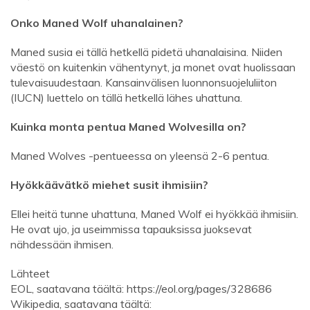
Onko Maned Wolf uhanalainen?
Maned susia ei tällä hetkellä pidetä uhanalaisina. Niiden
väestö on kuitenkin vähentynyt, ja monet ovat huolissaan
tulevaisuudestaan. Kansainvälisen luonnonsuojeluliiton
(IUCN) luettelo on tällä hetkellä lähes uhattuna.
Kuinka monta pentua Maned Wolvesilla on?
Maned Wolves -pentueessa on yleensä 2-6 pentua.
Hyökkäävätkö miehet susit ihmisiin?
Ellei heitä tunne uhattuna, Maned Wolf ei hyökkää ihmisiin.
He ovat ujo, ja useimmissa tapauksissa juoksevat
nähdessään ihmisen.
Lähteet
EOL, saatavana täältä: https://eol.org/pages/328686
Wikipedia, saatavana täältä: