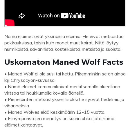
Nämä eläimet ovat yksinäisiä eläimiä. He eivät metsästää
pakkauksissa, toisin kuin monet muut koirat. Niitä löytyy
nurmikoista, savannista, kosteikoista, metsistä ja suoista.
Uskomaton Maned Wolf Facts
• Maned Wolf ei ole susi tai kettu. Pikemminkin se on ainoa
laji Chrysocyon-suvussa.
• Nämä eläimet kommunikoivat merkitsemällä alueellaan
virtsaa tai haukkumalla kovalla äänellä.
• Pieneläinten metsästyksen lisäksi he syövät hedelmiä ja
vihanneksia.
• Maned Wolves elää keskimäärin 12-15 vuotta.
• Elinympäristöjen menetys on suurin uhka, jota nämä
eläimet kohtaavat.