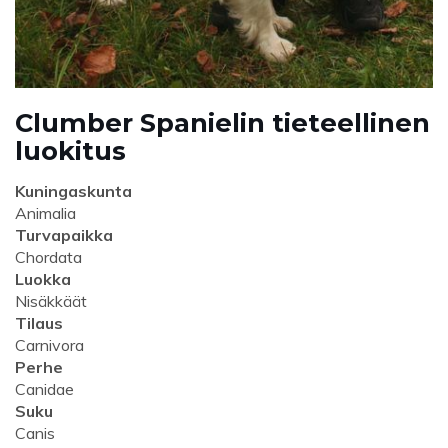
Clumber Spanielin tieteellinen
luokitus
Kuningaskunta
Animalia
Turvapaikka
Chordata
Luokka
Nisäkkäät
Tilaus
Carnivora
Perhe
Canidae
Suku
Canis