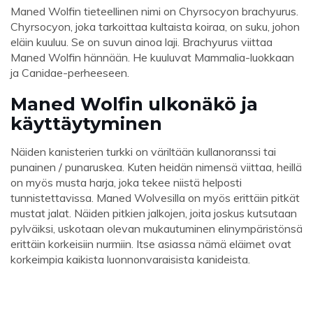
Maned Wolfin tieteellinen nimi on Chyrsocyon brachyurus.
Chyrsocyon, joka tarkoittaa kultaista koiraa, on suku, johon
eläin kuuluu. Se on suvun ainoa laji. Brachyurus viittaa
Maned Wolfin hännään. He kuuluvat Mammalia-luokkaan
ja Canidae-perheeseen.
Maned Wolfin ulkonäkö ja
käyttäytyminen
Näiden kanisterien turkki on väriltään kullanoranssi tai
punainen / punaruskea. Kuten heidän nimensä viittaa, heillä
on myös musta harja, joka tekee niistä helposti
tunnistettavissa. Maned Wolvesilla on myös erittäin pitkät
mustat jalat. Näiden pitkien jalkojen, joita joskus kutsutaan
pylväiksi, uskotaan olevan mukautuminen elinympäristönsä
erittäin korkeisiin nurmiin. Itse asiassa nämä eläimet ovat
korkeimpia kaikista luonnonvaraisista kanideista.