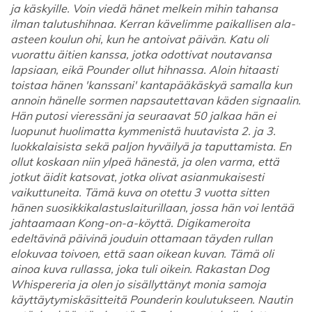
ja käskyille. Voin viedä hänet melkein mihin tahansa
ilman talutushihnaa. Kerran kävelimme paikallisen ala-
asteen koulun ohi, kun he antoivat päivän. Katu oli
vuorattu äitien kanssa, jotka odottivat noutavansa
lapsiaan, eikä Pounder ollut hihnassa. Aloin hitaasti
toistaa hänen 'kanssani' kantapääkäskyä samalla kun
annoin hänelle sormen napsautettavan käden signaalin.
Hän putosi vieressäni ja seuraavat 50 jalkaa hän ei
luopunut huolimatta kymmenistä huutavista 2. ja 3.
luokkalaisista sekä paljon hyväilyä ja taputtamista. En
ollut koskaan niin ylpeä hänestä, ja olen varma, että
jotkut äidit katsovat, jotka olivat asianmukaisesti
vaikuttuneita. Tämä kuva on otettu 3 vuotta sitten
hänen suosikkikalastuslaiturillaan, jossa hän voi lentää
jahtaamaan Kong-on-a-köyttä. Digikameroita
edeltävinä päivinä jouduin ottamaan täyden rullan
elokuvaa toivoen, että saan oikean kuvan. Tämä oli
ainoa kuva rullassa, joka tuli oikein. Rakastan Dog
Whispereria ja olen jo sisällyttänyt monia samoja
käyttäytymiskäsitteitä Pounderin koulutukseen. Nautin