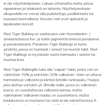
ei ole näyttökelpoinen. Lukuun ottamatta maita, joissa
rajaaminen ja telakointi on laitonta. Näyttelyrenkaan
ulkopuolella ne voivat olla pudotettuja, puolikiinteitä tai
ruusuisia luonnollisina. Korvien viat ovat ajokoirat ja
lepakoiden korvat.
Red-Tiger Bulldog on saatavana vain feomelaniini- /
amelanistisissa iho- ja turkin pigmenttiväreissä punaisena
ja punaruskeana. Punainen-Tiger Bulldogs ei tuota
yksilöitä, joissa on harmaat / siniset tai mustat takit. Red-
Tiger Bulldogs ei myöskään tuota harmaata / sinistä tai
mustaa ihoa.
Red-Tiger Bulldogilla tulisi olla 'vaipan' takki, jonka väri on
vähintään 70% ja enintään 30% valkoinen. Värin on oltava
harmaata ja valkoista ja kiinteä brindle-runkopuku / huopa,
joka ulottuu vartalon yli. Brindle-kallo, jossa on valkoinen
kuono, on suositeltavaa valkoista leimaa, mutta
valinnainen Valkoinen kaulus on suositeltava, mutta
kauluksessa on murtuma tai väriä ei ole odotettavissa A