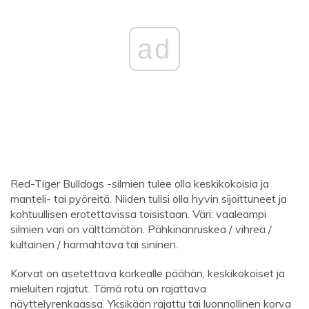
ad
Red-Tiger Bulldogs -silmien tulee olla keskikokoisia ja
manteli- tai pyöreitä. Niiden tulisi olla hyvin sijoittuneet ja
kohtuullisen erotettavissa toisistaan. Väri: vaaleampi
silmien väri on välttämätön. Pähkinänruskea / vihreä /
kultainen / harmahtava tai sininen.
Korvat on asetettava korkealle päähän, keskikokoiset ja
mieluiten rajatut. Tämä rotu on rajattava
näyttelyrenkaassa. Yksikään rajattu tai luonnollinen korva