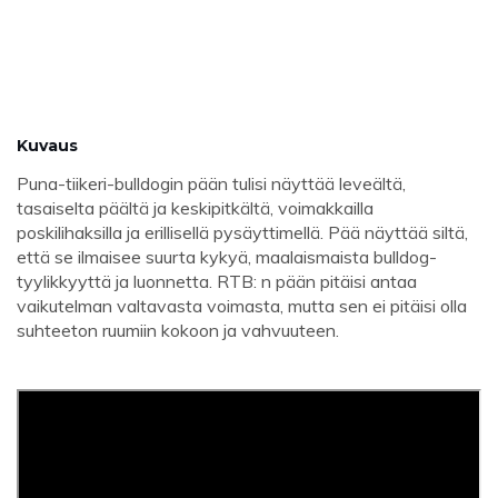
Kuvaus
Puna-tiikeri-bulldogin pään tulisi näyttää leveältä,
tasaiselta päältä ja keskipitkältä, voimakkailla
poskilihaksilla ja erillisellä pysäyttimellä. Pää näyttää siltä, ​​
että se ilmaisee suurta kykyä, maalaismaista bulldog-
tyylikkyyttä ja luonnetta. RTB: n pään pitäisi antaa
vaikutelman valtavasta voimasta, mutta sen ei pitäisi olla
suhteeton ruumiin kokoon ja vahvuuteen.