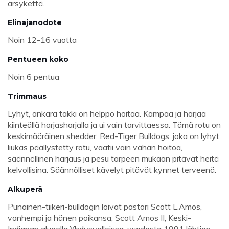
ärsykettä.
Elinajanodote
Noin 12-16 vuotta
Pentueen koko
Noin 6 pentua
Trimmaus
Lyhyt, ankara takki on helppo hoitaa. Kampaa ja harjaa
kiinteällä harjasharjalla ja ui vain tarvittaessa. Tämä rotu on
keskimääräinen shedder. Red-Tiger Bulldogs, joka on lyhyt
liukas päällystetty rotu, vaatii vain vähän hoitoa,
säännöllinen harjaus ja pesu tarpeen mukaan pitävät heitä
kelvollisina. Säännölliset kävelyt pitävät kynnet terveenä.
Alkuperä
Punainen-tiikeri-bulldogin loivat pastori Scott L.Amos,
vanhempi ja hänen poikansa, Scott Amos II, Keski-