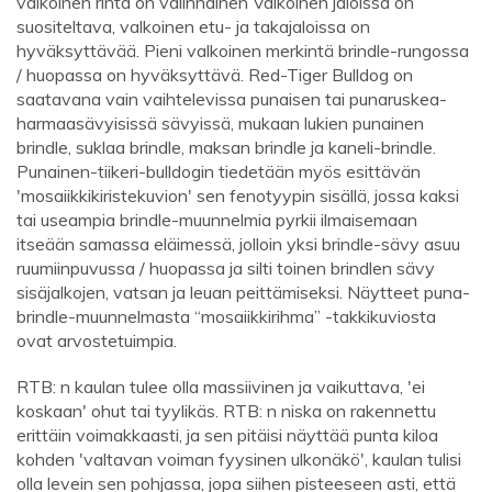
valkoinen rinta on valinnainen Valkoinen jaloissa on
suositeltava, valkoinen etu- ja takajaloissa on
hyväksyttävää. Pieni valkoinen merkintä brindle-rungossa
/ huopassa on hyväksyttävä. Red-Tiger Bulldog on
saatavana vain vaihtelevissa punaisen tai punaruskea-
harmaasävyisissä sävyissä, mukaan lukien punainen
brindle, suklaa brindle, maksan brindle ja kaneli-brindle.
Punainen-tiikeri-bulldogin tiedetään myös esittävän
'mosaiikkikiristekuvion' sen fenotyypin sisällä, jossa kaksi
tai useampia brindle-muunnelmia pyrkii ilmaisemaan
itseään samassa eläimessä, jolloin yksi brindle-sävy asuu
ruumiinpuvussa / huopassa ja silti toinen brindlen sävy
sisäjalkojen, vatsan ja leuan peittämiseksi. Näytteet puna-
brindle-muunnelmasta “mosaiikkirihma” -takkikuviosta
ovat arvostetuimpia.
RTB: n kaulan tulee olla massiivinen ja vaikuttava, 'ei
koskaan' ohut tai tyylikäs. RTB: n niska on rakennettu
erittäin voimakkaasti, ja sen pitäisi näyttää punta kiloa
kohden 'valtavan voiman fyysinen ulkonäkö', kaulan tulisi
olla levein sen pohjassa, jopa siihen pisteeseen asti, että