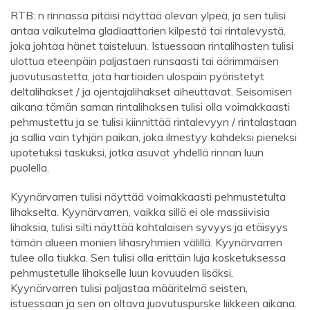
RTB: n rinnassa pitäisi näyttää olevan ylpeä, ja sen tulisi
antaa vaikutelma gladiaattorien kilpestä tai rintalevystä,
joka johtaa hänet taisteluun. Istuessaan rintalihasten tulisi
ulottua eteenpäin paljastaen runsaasti tai äärimmäisen
juovutusastetta, jota hartioiden ulospäin pyöristetyt
deltalihakset / ja ojentajalihakset aiheuttavat. Seisomisen
aikana tämän saman rintalihaksen tulisi olla voimakkaasti
pehmustettu ja se tulisi kiinnittää rintalevyyn / rintalastaan ​​
ja sallia vain tyhjän paikan, joka ilmestyy kahdeksi pieneksi
upotetuksi taskuksi, jotka asuvat yhdellä rinnan luun
puolella.
Kyynärvarren tulisi näyttää voimakkaasti pehmustetulta
lihakselta. Kyynärvarren, vaikka sillä ei ole massiivisia
lihaksia, tulisi silti näyttää kohtalaisen syvyys ja etäisyys
tämän alueen monien lihasryhmien välillä. Kyynärvarren
tulee olla tiukka. Sen tulisi olla erittäin luja kosketuksessa
pehmustetulle lihakselle luun kovuuden lisäksi.
Kyynärvarren tulisi paljastaa määritelmä seisten,
istuessaan ja sen on oltava juovutuspurske liikkeen aikana.