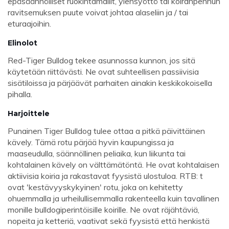
epäsäännölliset ruokintamallit, ylensyöttö tai koiranpennun
ravitsemuksen puute voivat johtaa alaseliin ja / tai
eturaajoihin.
Elinolot
Red-Tiger Bulldog tekee asunnossa kunnon, jos sitä
käytetään riittävästi. Ne ovat suhteellisen passiivisia
sisätiloissa ja pärjäävät parhaiten ainakin keskikokoisella
pihalla.
Harjoittele
Punainen Tiger Bulldog tulee ottaa a pitkä päivittäinen
kävely. Tämä rotu pärjää hyvin kaupungissa ja
maaseudulla, säännöllinen peliaika, kun liikunta tai
kohtalainen kävely on välttämätöntä. He ovat kohtalaisen
aktiivisia koiria ja rakastavat fyysistä ulostuloa. RTB: t
ovat 'kestävyyskykyinen' rotu, joka on kehitetty
ohuemmalla ja urheilullisemmalla rakenteella kuin tavallinen
monille bulldogiperintöisille koirille. Ne ovat räjähtäviä,
nopeita ja ketteriä, vaativat sekä fyysistä että henkistä