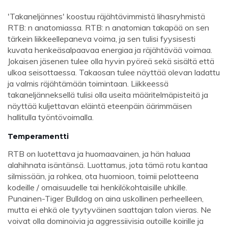
'Takaneljännes' koostuu räjähtävimmistä lihasryhmistä
RTB: n anatomiassa. RTB: n anatomian takapää on sen
tärkein liikkeellepaneva voima, ja sen tulisi fyysisesti
kuvata henkeäsalpaavaa energiaa ja räjähtävää voimaa.
Jokaisen jäsenen tulee olla hyvin pyöreä sekä sisältä että
ulkoa seisottaessa. Takaosan tulee näyttää olevan ladattu
ja valmis räjähtämään toimintaan. Liikkeessä
takaneljänneksellä tulisi olla useita määritelmäpisteitä ja
näyttää kuljettavan eläintä eteenpäin äärimmäisen
hallitulla työntövoimalla.
Temperamentti
RTB on luotettava ja huomaavainen, ja hän haluaa
alahihnata isäntänsä. Luottamus, jota tämä rotu kantaa
silmissään, ja rohkea, ota huomioon, toimii pelotteena
kodeille / omaisuudelle tai henkilökohtaisille uhkille.
Punainen-Tiger Bulldog on aina uskollinen perheelleen,
mutta ei ehkä ole tyytyväinen saattajan talon vieras. Ne
voivat olla dominoivia ja aggressiivisia outoille koirille ja