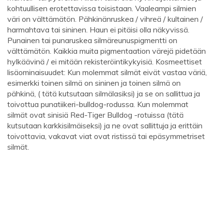
kohtuullisen erotettavissa toisistaan. Vaaleampi silmien
väri on välttämätön. Pähkinänruskea / vihreä / kultainen /
harmahtava tai sininen. Haun ei pitäisi olla näkyvissä.
Punainen tai punaruskea silmäreunuspigmentti on
välttämätön. Kaikkia muita pigmentaation värejä pidetään
hylkäävinä / ei mitään rekisteröintikykyisiä. Kosmeettiset
lisäominaisuudet: Kun molemmat silmät eivät vastaa väriä,
esimerkki toinen silmä on sininen ja toinen silmä on
pähkinä, ( tätä kutsutaan silmälasiksi) ja se on sallittua ja
toivottua punatiikeri-bulldog-rodussa. Kun molemmat
silmät ovat sinisiä Red-Tiger Bulldog -rotuissa (tätä
kutsutaan karkkisilmäiseksi) ja ne ovat sallittuja ja erittäin
toivottavia, vakavat viat ovat ristissä tai epäsymmetriset
silmät.