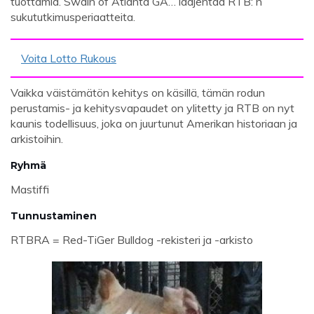
tuottamia. Swain of Atlanta GA… laajentaa RTB: n
sukututkimusperiaatteita.
Voita Lotto Rukous
Vaikka väistämätön kehitys on käsillä, tämän rodun
perustamis- ja kehitysvapaudet on ylitetty ja RTB on nyt
kaunis todellisuus, joka on juurtunut Amerikan historiaan ja
arkistoihin.
Ryhmä
Mastiffi
Tunnustaminen
RTBRA = Red-TiGer Bulldog -rekisteri ja -arkisto