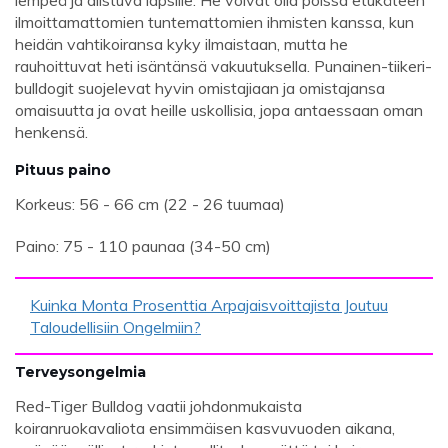
lempeä ja alistuva lapsille. He voivat olla poissa etukäteen
ilmoittamattomien tuntemattomien ihmisten kanssa, kun
heidän vahtikoiransa kyky ilmaistaan, mutta he
rauhoittuvat heti isäntänsä vakuutuksella. Punainen-tiikeri-
bulldogit suojelevat hyvin omistajiaan ja omistajansa
omaisuutta ja ovat heille uskollisia, jopa antaessaan oman
henkensä.
Pituus paino
Korkeus: 56 - 66 cm (22 - 26 tuumaa)
Paino: 75 - 110 paunaa (34-50 cm)
Kuinka Monta Prosenttia Arpajaisvoittajista Joutuu
Taloudellisiin Ongelmiin?
Terveysongelmia
Red-Tiger Bulldog vaatii johdonmukaista
koiranruokavaliota ensimmäisen kasvuvuoden aikana,