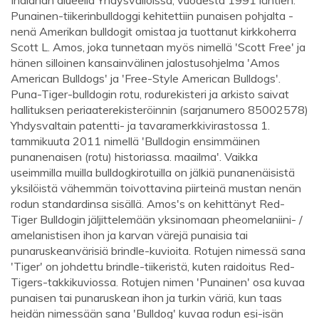
Indianan alueella Yhdysvalloissa, vuodesta 1991 lähtien.
Punainen-tiikerinbulldoggi kehitettiin punaisen pohjalta -
nenä Amerikan bulldogit omistaa ja tuottanut kirkkoherra
Scott L. Amos, joka tunnetaan myös nimellä 'Scott Free' ja
hänen silloinen kansainvälinen jalostusohjelma 'Amos
American Bulldogs' ja 'Free-Style American Bulldogs'.
Puna-Tiger-bulldogin rotu, rodurekisteri ja arkisto saivat
hallituksen periaaterekisteröinnin (sarjanumero 85002578)
Yhdysvaltain patentti- ja tavaramerkkivirastossa 1.
tammikuuta 2011 nimellä 'Bulldogin ensimmäinen
punanenaisen (rotu) historiassa. maailma'. Vaikka
useimmilla muilla bulldogkirotuilla on jälkiä punanenäisistä
yksilöistä vähemmän toivottavina piirteinä mustan nenän
rodun standardinsa sisällä. Amos's on kehittänyt Red-
Tiger Bulldogin jäljittelemään yksinomaan pheomelaniini- /
amelanistisen ihon ja karvan värejä punaisia ​​tai
punaruskeanvärisiä brindle-kuvioita. Rotujen nimessä sana
'Tiger' on johdettu brindle-tiikeristä, kuten raidoitus Red-
Tigers-takkikuviossa. Rotujen nimen 'Punainen' osa kuvaa
punaisen tai punaruskean ihon ja turkin väriä, kun taas
heidän nimessään sana 'Bulldog' kuvaa rodun esi-isän