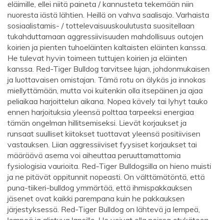
eläimille, ellei niitä paineta / kannusteta tekemään niin
nuoresta iästä lähtien. Heillä on vahva saalisajo. Varhaista
sosiaalistamis- / tottelevaisuuskoulutusta suositellaan
tukahduttamaan aggressiivisuuden mahdollisuus outojen
koirien ja pienten tuhoeläinten kaltaisten eläinten kanssa.
He tulevat hyvin toimeen tuttujen koirien ja eläinten
kanssa. Red-Tiger Bulldog tarvitsee lujan, johdonmukaisen
ja luottavaisen omistajan. Tämä rotu on älykäs ja innokas
miellyttämään, mutta voi kuitenkin olla itsepäinen ja ajaa
peliaikaa harjoittelun aikana. Nopea kävely tai lyhyt tauko
ennen harjoituksia yleensä polttaa tarpeeksi energiaa
tämän ongelman hillitsemiseksi. Lievät korjaukset ja
runsaat suulliset kiitokset tuottavat yleensä positiivisen
vastauksen. Liian aggressiiviset fyysiset korjaukset tai
määräävä asema voi aiheuttaa peruuttamattomia
fysiologisia vaurioita. Red-Tiger Bulldogsilla on hieno muisti
ja ne pitävät oppitunnit nopeasti. On välttämätöntä, että
puna-tiikeri-bulldog ymmärtää, että ihmispakkauksen
jäsenet ovat kaikki parempana kuin he pakkauksen
järjestyksessä. Red-Tiger Bulldog on lähtevä ja lempeä,