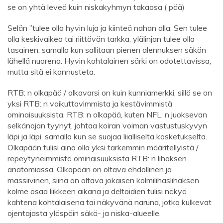
se on yhtä leveä kuin niskakyhmyn takaosa ( pää)
Selän ”tulee olla hyvin luja ja kiinteä nahan alla. Sen tulee
olla keskivaikea tai riittävän tarkka, ylälinjan tulee olla
tasainen, samalla kun sallitaan pienen alennuksen säkän
lähellä nuorena. Hyvin kohtalainen särki on odotettavissa,
mutta sitä ei kannusteta.
RTB: n olkapää / olkavarsi on kuin kunniamerkki, sillä se on
yksi RTB: n vaikuttavimmista ja kestävimmistä
ominaisuuksista. RTB: n olkapää, kuten NFL: n juoksevan
selkänojan tyynyt, johtaa koiran voiman vastustuskyvyn
läpi ja läpi, samalla kun se suojaa liialliselta kosketukselta.
Olkapään tulisi aina olla yksi tarkemmin määritellyistä /
repeytyneimmistä ominaisuuksista RTB: n lihaksen
anatomiassa. Olkapään on oltava ehdollinen ja
massiivinen, siinä on oltava jokaisen kolmilihaslihaksen
kolme osaa liikkeen aikana ja deltoidien tulisi näkyä
kahtena kohtalaisena tai näkyvänä naruna, jotka kulkevat
ojentajasta ylöspäin säkä- ja niska-alueelle.