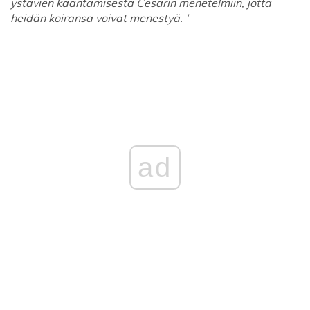
ystävien kääntämisestä Cesarin menetelmiin, jotta
heidän koiransa voivat menestyä. '
ad