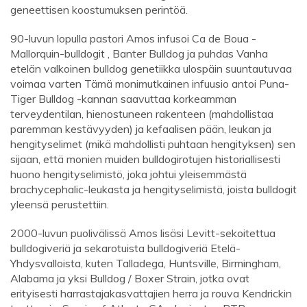
geneettisen koostumuksen perintöä.
90-luvun lopulla pastori Amos infusoi Ca de Boua -
Mallorquin-bulldogit , Banter Bulldog ja puhdas Vanha
etelän valkoinen bulldog genetiikka ulospäin suuntautuvaa
voimaa varten Tämä monimutkainen infuusio antoi Puna-
Tiger Bulldog -kannan saavuttaa korkeamman
terveydentilan, hienostuneen rakenteen (mahdollistaa
paremman kestävyyden) ja kefaalisen pään, leukan ja
hengityselimet (mikä mahdollisti puhtaan hengityksen) sen
sijaan, että monien muiden bulldogirotujen historiallisesti
huono hengityselimistö, joka johtui yleisemmästä
brachycephalic-leukasta ja hengityselimistä, joista bulldogit
yleensä perustettiin.
2000-luvun puolivälissä Amos lisäsi Levitt-sekoitettua
bulldogiveriä ja sekarotuista bulldogiveriä Etelä-
Yhdysvalloista, kuten Talladega, Huntsville, Birmingham,
Alabama ja yksi Bulldog / Boxer Strain, jotka ovat
erityisesti harrastajakasvattajien herra ja rouva Kendrickin