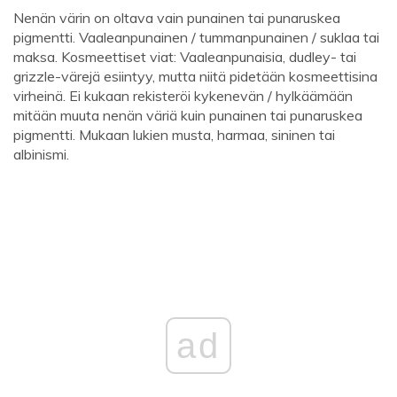
Nenän värin on oltava vain punainen tai punaruskea
pigmentti. Vaaleanpunainen / tummanpunainen / suklaa tai
maksa. Kosmeettiset viat: Vaaleanpunaisia, dudley- tai
grizzle-värejä esiintyy, mutta niitä pidetään kosmeettisina
virheinä. Ei kukaan rekisteröi kykenevän / hylkäämään
mitään muuta nenän väriä kuin punainen tai punaruskea
pigmentti. Mukaan lukien musta, harmaa, sininen tai
albinismi.
ad