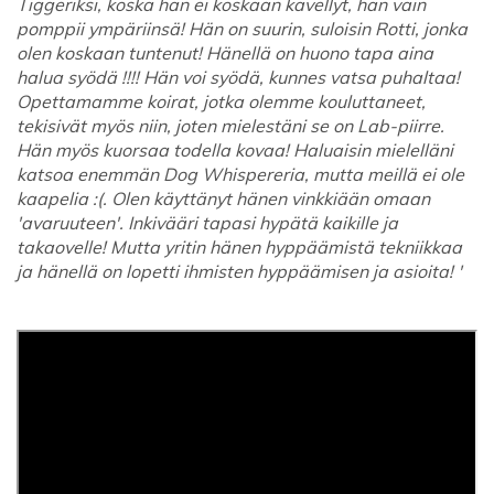
Tiggeriksi, koska hän ei koskaan kävellyt, hän vain
pomppii ympäriinsä! Hän on suurin, suloisin Rotti, jonka
olen koskaan tuntenut! Hänellä on huono tapa aina
halua syödä !!!! Hän voi syödä, kunnes vatsa puhaltaa!
Opettamamme koirat, jotka olemme kouluttaneet,
tekisivät myös niin, joten mielestäni se on Lab-piirre.
Hän myös kuorsaa todella kovaa! Haluaisin mielelläni
katsoa enemmän Dog Whispereria, mutta meillä ei ole
kaapelia :(. Olen käyttänyt hänen vinkkiään omaan
'avaruuteen'. Inkivääri tapasi hypätä kaikille ja
takaovelle! Mutta yritin hänen hyppäämistä tekniikkaa
ja hänellä on lopetti ihmisten hyppäämisen ja asioita! '