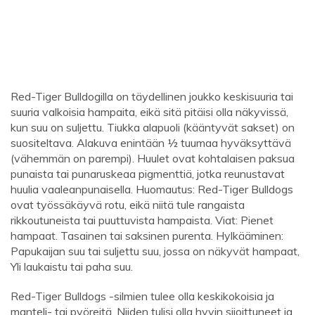
Red-Tiger Bulldogilla on täydellinen joukko keskisuuria tai
suuria valkoisia hampaita, eikä sitä pitäisi olla näkyvissä,
kun suu on suljettu. Tiukka alapuoli (kääntyvät sakset) on
suositeltava. Alakuva enintään ½ tuumaa hyväksyttävä
(vähemmän on parempi). Huulet ovat kohtalaisen paksua
punaista tai punaruskeaa pigmenttiä, jotka reunustavat
huulia vaaleanpunaisella. Huomautus: Red-Tiger Bulldogs
ovat työssäkäyvä rotu, eikä niitä tule rangaista
rikkoutuneista tai puuttuvista hampaista. Viat: Pienet
hampaat. Tasainen tai saksinen purenta. Hylkääminen:
Papukaijan suu tai suljettu suu, jossa on näkyvät hampaat,
Yli laukaistu tai paha suu.
Red-Tiger Bulldogs -silmien tulee olla keskikokoisia ja
manteli- tai pyöreitä. Niiden tulisi olla hyvin sijoittuneet ja