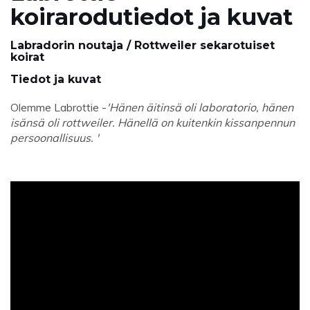
koirarodutiedot ja kuvat
Labradorin noutaja / Rottweiler sekarotuiset
koirat
Tiedot ja kuvat
Olemme Labrottie -
'Hänen äitinsä oli laboratorio, hänen
isänsä oli rottweiler. Hänellä on kuitenkin kissanpennun
persoonallisuus. '
ad