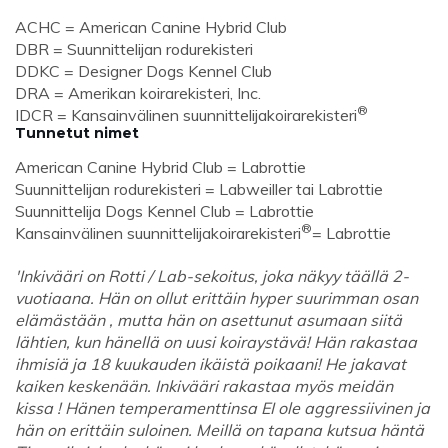
ACHC = American Canine Hybrid Club
DBR = Suunnittelijan rodurekisteri
DDKC = Designer Dogs Kennel Club
DRA = Amerikan koirarekisteri, Inc.
®
IDCR = Kansainvälinen suunnittelijakoirarekisteri
Tunnetut nimet
American Canine Hybrid Club = Labrottie
Suunnittelijan rodurekisteri = Labweiller tai Labrottie
Suunnittelija Dogs Kennel Club = Labrottie
®
Kansainvälinen suunnittelijakoirarekisteri
= Labrottie
'Inkivääri on Rotti / Lab-sekoitus, joka näkyy täällä 2-
vuotiaana. Hän on ollut erittäin hyper suurimman osan
elämästään , mutta hän on asettunut asumaan siitä
lähtien, kun hänellä on uusi koiraystävä! Hän rakastaa
ihmisiä ja 18 kuukauden ikäistä poikaani! He jakavat
kaiken keskenään. Inkivääri rakastaa myös meidän
kissa ! Hänen temperamenttinsa EI ole aggressiivinen ja
hän on erittäin suloinen. Meillä on tapana kutsua häntä