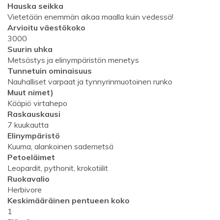
Hauska seikka
Vietetään enemmän aikaa maalla kuin vedessä!
Arvioitu väestökoko
3000
Suurin uhka
Metsästys ja elinympäristön menetys
Tunnetuin ominaisuus
Nauhalliset varpaat ja tynnyrinmuotoinen runko
Muut nimet)
Kääpiö virtahepo
Raskauskausi
7 kuukautta
Elinympäristö
Kuuma, alankoinen sademetsä
Petoeläimet
Leopardit, pythonit, krokotiilit
Ruokavalio
Herbivore
Keskimääräinen pentueen koko
1