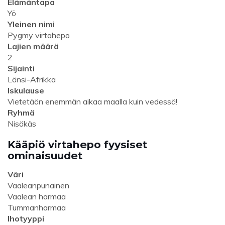
Elämäntapa
Yö
Yleinen nimi
Pygmy virtahepo
Lajien määrä
2
Sijainti
Länsi-Afrikka
Iskulause
Vietetään enemmän aikaa maalla kuin vedessä!
Ryhmä
Nisäkäs
Kääpiö virtahepo fyysiset
ominaisuudet
Väri
Vaaleanpunainen
Vaalean harmaa
Tummanharmaa
Ihotyyppi