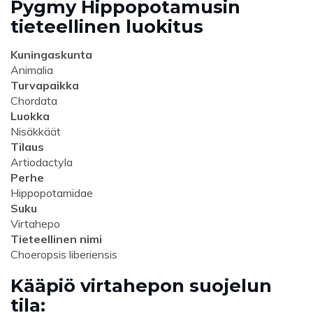
Pygmy Hippopotamusin
tieteellinen luokitus
Kuningaskunta
Animalia
Turvapaikka
Chordata
Luokka
Nisäkkäät
Tilaus
Artiodactyla
Perhe
Hippopotamidae
Suku
Virtahepo
Tieteellinen nimi
Choeropsis liberiensis
Kääpiö virtahepon suojelun
tila: