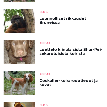
BLOGI
Luonnolliset rikkaudet
Bruneissa
KOIRAT
Luettelo kiinalaisista Shar-Pei-
sekarotuisista koirista
KOIRAT
Cockalier-koirarodutiedot ja
kuvat
BLOGI