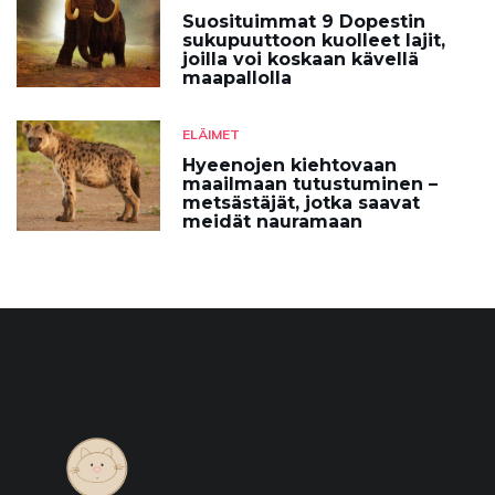
Suosituimmat 9 Dopestin
sukupuuttoon kuolleet lajit,
joilla voi koskaan kävellä
maapallolla
ELÄIMET
Hyeenojen kiehtovaan
maailmaan tutustuminen –
metsästäjät, jotka saavat
meidät nauramaan