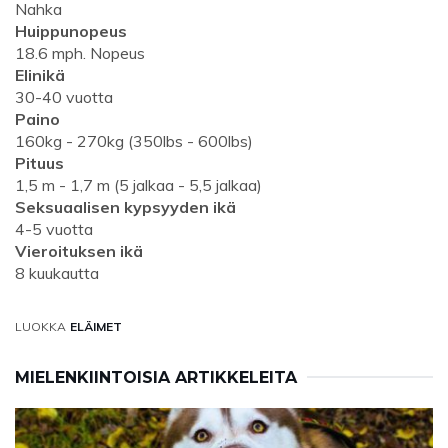
Nahka
Huippunopeus
18.6 mph. Nopeus
Elinikä
30-40 vuotta
Paino
160kg - 270kg (350lbs - 600lbs)
Pituus
1,5 m - 1,7 m (5 jalkaa - 5,5 jalkaa)
Seksuaalisen kypsyyden ikä
4-5 vuotta
Vieroituksen ikä
8 kuukautta
LUOKKA
ELÄIMET
MIELENKIINTOISIA ARTIKKELEITA