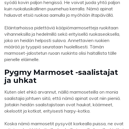
syödä kovin paljon hengissä. He voivat juoda yhtä paljon
kuin ruokalusikallinen puumehua kerralla. Nämä apinat
haluavat etsiä ruokaa aamulla ja myöhään iltapäivällä.
Eläintarhoissa pidettäviä kääpiömarmosetteja ruokitaan
vihanneksilla ja hedelmillä sekä erityisellä ruokaseoksella,
joka on heidän helposti sulava. Annettavien ruokien
määrää ja tyyppiä seurataan huolellisesti. Tämän
marmoset-jalostetun ruoan ruokinta olisi haitallista tälle
pienelle eläimelle.
Pygmy Marmoset -saalistajat
ja uhkat
Kuten olet ehkä arvannut, näillä marmoseteilla on monia
saalistajia johtuen siitä, että nämä apinat ovat niin pieniä.
Joitakin heidän saalistajistaan ​​ovat haukat, käärmeet,
okelootit ja kotkat, erityisesti harpy-kotka.
Koska nämä marmosetit pysyvät korkealla puissa, ne ovat