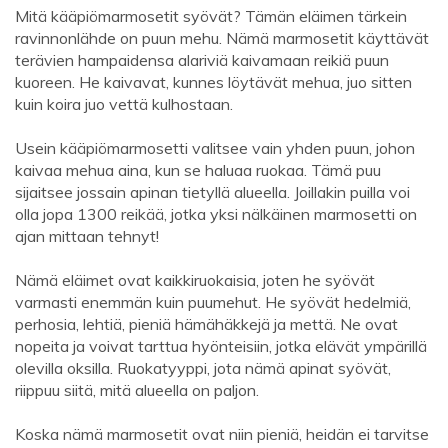
Mitä kääpiömarmosetit syövät? Tämän eläimen tärkein
ravinnonlähde on puun mehu. Nämä marmosetit käyttävät
terävien hampaidensa alariviä kaivamaan reikiä puun
kuoreen. He kaivavat, kunnes löytävät mehua, juo sitten
kuin koira juo vettä kulhostaan.
Usein kääpiömarmosetti valitsee vain yhden puun, johon
kaivaa mehua aina, kun se haluaa ruokaa. Tämä puu
sijaitsee jossain apinan tietyllä alueella. Joillakin puilla voi
olla jopa 1300 reikää, jotka yksi nälkäinen marmosetti on
ajan mittaan tehnyt!
Nämä eläimet ovat kaikkiruokaisia, joten he syövät
varmasti enemmän kuin puumehut. He syövät hedelmiä,
perhosia, lehtiä, pieniä hämähäkkejä ja mettä. Ne ovat
nopeita ja voivat tarttua hyönteisiin, jotka elävät ympärillä
olevilla oksilla. Ruokatyyppi, jota nämä apinat syövät,
riippuu siitä, mitä alueella on paljon.
Koska nämä marmosetit ovat niin pieniä, heidän ei tarvitse