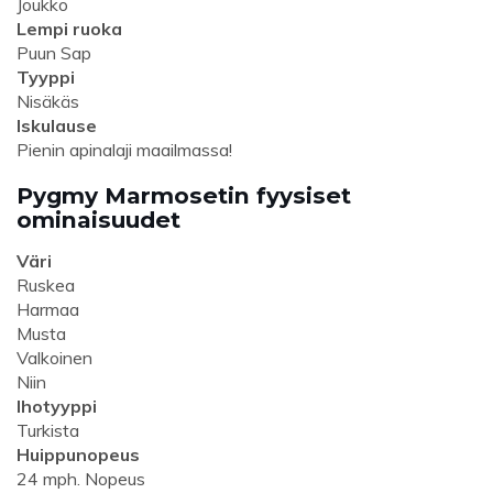
Joukko
Lempi ruoka
Puun Sap
Tyyppi
Nisäkäs
Iskulause
Pienin apinalaji maailmassa!
Pygmy Marmosetin fyysiset
ominaisuudet
Väri
Ruskea
Harmaa
Musta
Valkoinen
Niin
Ihotyyppi
Turkista
Huippunopeus
24 mph. Nopeus