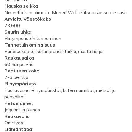
Hauska seikka
Nimestään huolimatta Maned Wolf ei itse asiassa ole susi.
Arvioitu väestökoko
23,600
Suurin uhka
Elinympäristön tuhoaminen
Tunnetuin ominaisuus
Punaruskea tai kullanoranssi turkki, musta harja
Raskausaika
60-65 päivää
Pentueen koko
2-6 pentua
Elinympäristö
Puoliavaiset elinympäristöt, kuten nurmikot, metsät ja
pensaikot
Petoeläimet
Jaguarit ja pumas
Ruokavalio
Omnivore
Elämäntapa