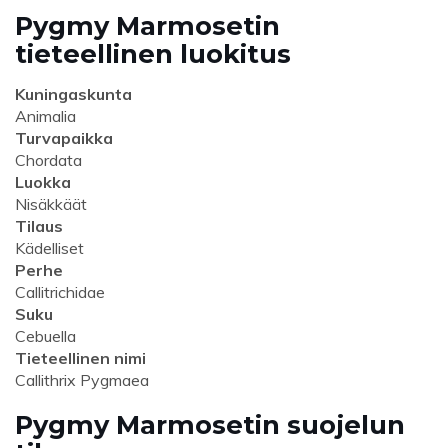
Pygmy Marmosetin
tieteellinen luokitus
Kuningaskunta
Animalia
Turvapaikka
Chordata
Luokka
Nisäkkäät
Tilaus
Kädelliset
Perhe
Callitrichidae
Suku
Cebuella
Tieteellinen nimi
Callithrix Pygmaea
Pygmy Marmosetin suojelun