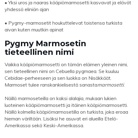
• Yksi uros ja naaras kääpiömarmosetti kasvavat ja elävät
yhdessä eliniän ajan
• Pygmy-marmosetit houkuttelevat toistensa turkista
aivan kuten muutkin apinat
Pygmy Marmosetin
tieteellinen nimi
Vaikka kääpiömarmosetti on tämän eläimen yleinen nimi,
sen tieteellinen nimi on Cebuella pygmaea. Se kuuluu
Cebidae-perheeseen ja sen luokka on Nisäkkäät.
Marmoset tulee ranskankielisestä sanasta
marmosetti
.
Näillä marmoseteilla on kaksi alalajia, mukaan lukien
luoteinen kääpiömarmosetti ja itäinen kääpiömarmosetti.
Näillä kolmella kääpiömarmosetilla on turkista, joka eroaa
hieman väriltään. Lisäksi he asuvat eri alueilla Etelä-
Amerikassa sekä Keski-Amerikassa.