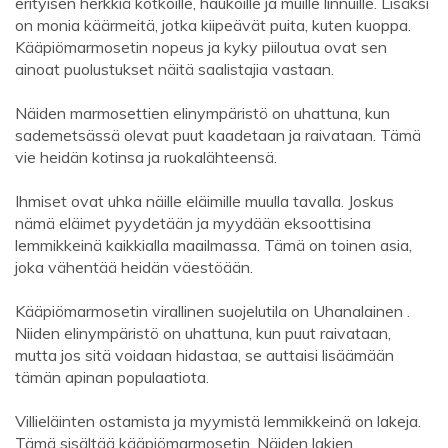
erityisen herkkiä kotkoille, haukoille ja muille linnuille. Lisäksi
on monia käärmeitä, jotka kiipeävät puita, kuten kuoppa.
Kääpiömarmosetin nopeus ja kyky piiloutua ovat sen
ainoat puolustukset näitä saalistajia vastaan.
Näiden marmosettien elinympäristö on uhattuna, kun
sademetsässä olevat puut kaadetaan ja raivataan. Tämä
vie heidän kotinsa ja ruokalähteensä.
Ihmiset ovat uhka näille eläimille muulla tavalla. Joskus
nämä eläimet pyydetään ja myydään eksoottisina
lemmikkeinä kaikkialla maailmassa. Tämä on toinen asia,
joka vähentää heidän väestöään.
Kääpiömarmosetin virallinen suojelutila on Uhanalainen .
Niiden elinympäristö on uhattuna, kun puut raivataan,
mutta jos sitä voidaan hidastaa, se auttaisi lisäämään
tämän apinan populaatiota.
Villieläinten ostamista ja myymistä lemmikkeinä on lakeja.
Tämä sisältää kääpiömarmosetin. Näiden lakien