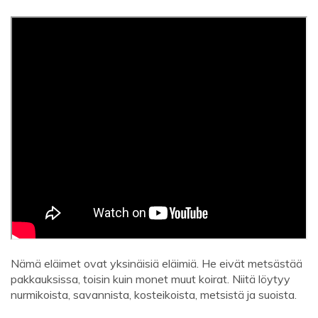
Nämä eläimet ovat yksinäisiä eläimiä. He eivät metsästää
pakkauksissa, toisin kuin monet muut koirat. Niitä löytyy
nurmikoista, savannista, kosteikoista, metsistä ja suoista.