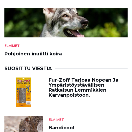
ELÄIMET
Pohjoinen inuiitti koira
SUOSITTU VIESTIÄ
Fur-Zoff Tarjoaa Nopean Ja
Ympäristöystävällisen
Ratkaisun Lemmikkien
Karvanpoistoon.
ELÄIMET
Bandicoot