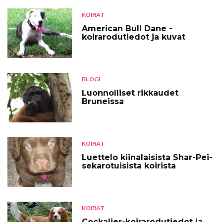
KOIRAT
American Bull Dane -
koirarodutiedot ja kuvat
BLOGI
Luonnolliset rikkaudet
Bruneissa
KOIRAT
Luettelo kiinalaisista Shar-Pei-
sekarotuisista koirista
KOIRAT
Cockalier-koirarodutiedot ja