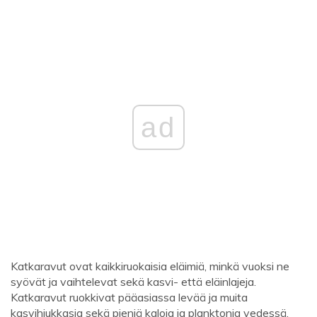
ad
Katkaravut ovat kaikkiruokaisia ​​eläimiä, minkä vuoksi ne
syövät ja vaihtelevat sekä kasvi- että eläinlajeja.
Katkaravut ruokkivat pääasiassa levää ja muita
kasvihiukkasia sekä pieniä kaloja ja planktonia vedessä.