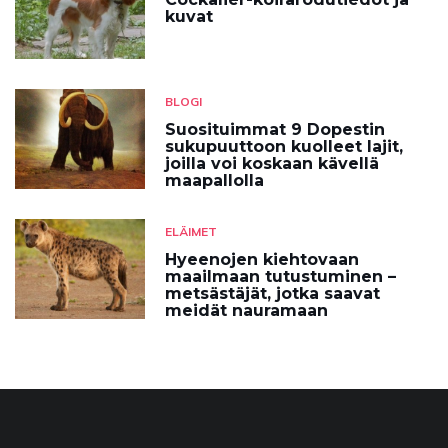
kuvat
BLOGI
Suosituimmat 9 Dopestin
sukupuuttoon kuolleet lajit,
joilla voi koskaan kävellä
maapallolla
ELÄIMET
Hyeenojen kiehtovaan
maailmaan tutustuminen –
metsästäjät, jotka saavat
meidät nauramaan