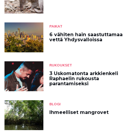
PAIKAT
6 vähiten hain saastuttamaa
vettä Yhdysvalloissa
RUKOUKSET
3 Uskomatonta arkkienkeli
Raphaelin rukousta
parantamiseksi
BLOGI
Ihmeelliset mangrovet