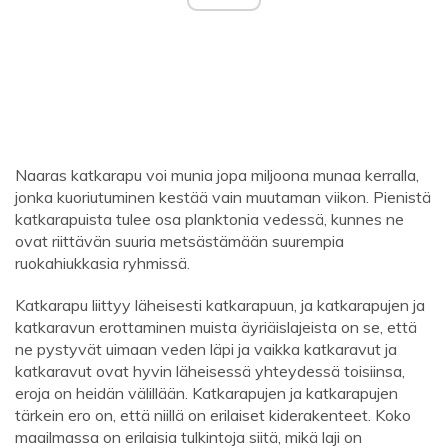
Naaras katkarapu voi munia jopa miljoona munaa kerralla,
jonka kuoriutuminen kestää vain muutaman viikon. Pienistä
katkarapuista tulee osa planktonia vedessä, kunnes ne
ovat riittävän suuria metsästämään suurempia
ruokahiukkasia ryhmissä.
Katkarapu liittyy läheisesti katkarapuun, ja katkarapujen ja
katkaravun erottaminen muista äyriäislajeista on se, että
ne pystyvät uimaan veden läpi ja vaikka katkaravut ja
katkaravut ovat hyvin läheisessä yhteydessä toisiinsa,
eroja on heidän välillään. Katkarapujen ja katkarapujen
tärkein ero on, että niillä on erilaiset kiderakenteet. Koko
maailmassa on erilaisia ​​tulkintoja siitä, mikä laji on