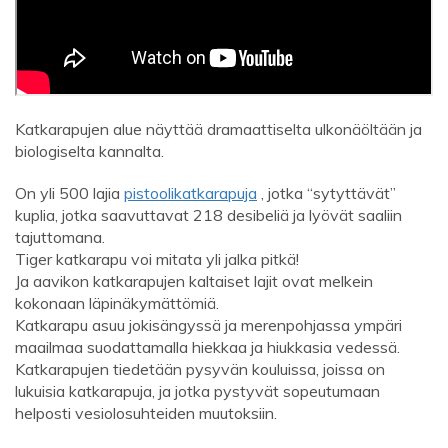
Katkarapujen alue näyttää dramaattiselta ulkonäöltään ja
biologiselta kannalta.
On yli 500 lajia
pistoolikatkarapuja
, jotka “sytyttävät”
kuplia, jotka saavuttavat 218 desibeliä ja lyövät saaliin
tajuttomana.
Tiger katkarapu voi mitata yli jalka pitkä!
Ja aavikon katkarapujen kaltaiset lajit ovat melkein
kokonaan läpinäkymättömiä.
Katkarapu asuu jokisängyssä ja merenpohjassa ympäri
maailmaa suodattamalla hiekkaa ja hiukkasia vedessä.
Katkarapujen tiedetään pysyvän kouluissa, joissa on
lukuisia katkarapuja, ja jotka pystyvät sopeutumaan
helposti vesiolosuhteiden muutoksiin.