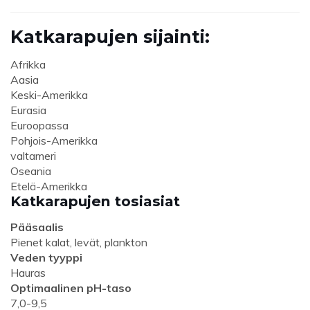
Katkarapujen sijainti:
Afrikka
Aasia
Keski-Amerikka
Eurasia
Euroopassa
Pohjois-Amerikka
valtameri
Oseania
Etelä-Amerikka
Katkarapujen tosiasiat
Pääsaalis
Pienet kalat, levät, plankton
Veden tyyppi
Hauras
Optimaalinen pH-taso
7,0-9,5