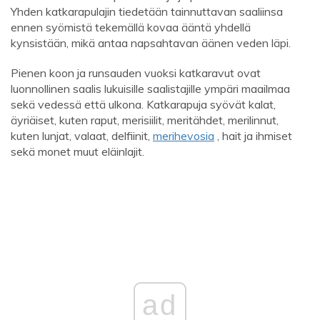
Yhden katkarapulajin tiedetään tainnuttavan saaliinsa
ennen syömistä tekemällä kovaa ääntä yhdellä
kynsistään, mikä antaa napsahtavan äänen veden läpi.
Pienen koon ja runsauden vuoksi katkaravut ovat
luonnollinen saalis lukuisille saalistajille ympäri maailmaa
sekä vedessä että ulkona. Katkarapuja syövät kalat,
äyriäiset, kuten raput, merisiilit, meritähdet, merilinnut,
kuten lunjat, valaat, delfiinit,
merihevosia
, hait ja ihmiset
sekä monet muut eläinlajit.
ad