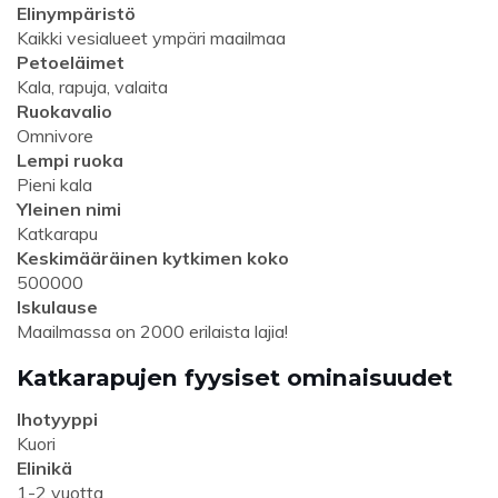
Elinympäristö
Kaikki vesialueet ympäri maailmaa
Petoeläimet
Kala, rapuja, valaita
Ruokavalio
Omnivore
Lempi ruoka
Pieni kala
Yleinen nimi
Katkarapu
Keskimääräinen kytkimen koko
500000
Iskulause
Maailmassa on 2000 erilaista lajia!
Katkarapujen fyysiset ominaisuudet
Ihotyyppi
Kuori
Elinikä
1-2 vuotta