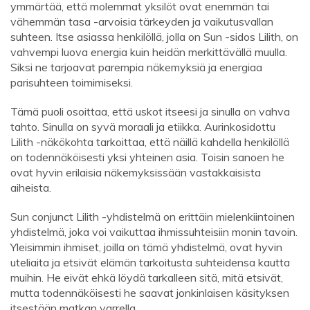
ymmärtää, että molemmat yksilöt ovat enemmän tai
vähemmän tasa -arvoisia tärkeyden ja vaikutusvallan
suhteen. Itse asiassa henkilöllä, jolla on Sun -sidos Lilith, on
vahvempi luova energia kuin heidän merkittävällä muulla.
Siksi ne tarjoavat parempia näkemyksiä ja energiaa
parisuhteen toimimiseksi.
Tämä puoli osoittaa, että uskot itseesi ja sinulla on vahva
tahto. Sinulla on syvä moraali ja etiikka. Aurinkosidottu
Lilith -näkökohta tarkoittaa, että näillä kahdella henkilöllä
on todennäköisesti yksi yhteinen asia. Toisin sanoen he
ovat hyvin erilaisia ​​näkemyksissään vastakkaisista
aiheista.
Sun conjunct Lilith -yhdistelmä on erittäin mielenkiintoinen
yhdistelmä, joka voi vaikuttaa ihmissuhteisiin monin tavoin.
Yleisimmin ihmiset, joilla on tämä yhdistelmä, ovat hyvin
uteliaita ja etsivät elämän tarkoitusta suhteidensa kautta
muihin. He eivät ehkä löydä tarkalleen sitä, mitä etsivät,
mutta todennäköisesti he saavat jonkinlaisen käsityksen
itsestään matkan varrella.