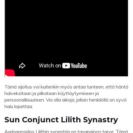
Tämä sijoitus voi kuitenkin myös antaa tunteen, että häntä
halveksitaan ja pilkataan käyttäytymiseen ja
persoonallisuuteen. Voi olla aikoja, jolloin henkilöllä on syvä
halu lopettaa.
Sun Conjunct Lilith Synastry
Auringonsidos Lilithin synastria on tasapainon tarve. Tämä