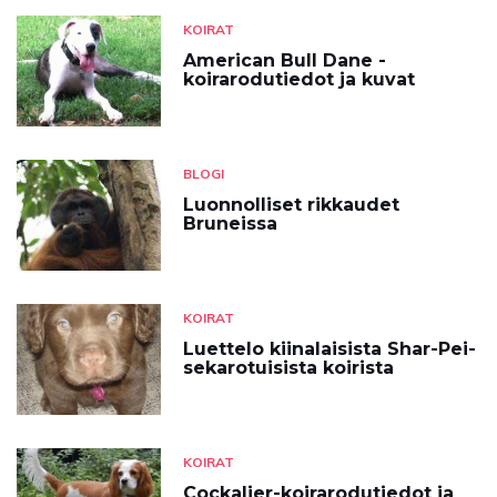
KOIRAT
American Bull Dane -
koirarodutiedot ja kuvat
BLOGI
Luonnolliset rikkaudet
Bruneissa
KOIRAT
Luettelo kiinalaisista Shar-Pei-
sekarotuisista koirista
KOIRAT
Cockalier-koirarodutiedot ja