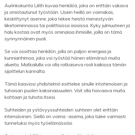
Aurinkokunta Lilith kuvaa henkilöä, joka on erittäin vakava
ja omistautunut työstään. Usein heillä on voimakas,
keskittynyt asenne, joka tekee heistä menestyvän
liiketoiminnassa tai poliittisissa asioissa. Kyky julmuuteen ja
halu kostaa ovat myös ominaisia ​​ihmisille, joilla on tämä
synnynnäinen puoli.
Se voi osoittaa henkilön, jolla on paljon energiaa ja
kunnianhimoa, joka voi ryöstää hänen elämänsä muita
alueita. Matkailulla voi olla ratkaiseva rooli kaikissa tämän
sijoittelun kannalta.
Tämä kaaviosi yhdistelmä esittelee sinulle intohimoisen ja
tuhoisan puolen kaksinaisuuden. Voit olla hoivaava muita
kohtaan ja tuhota itsesi.
Suhteiden ja ystävyyssuhteiden suhteen olet erittäin
intensiivinen. Siellä on voima -asema, joka tulee varmasti
tunnetuksi myös työelämässäsi.