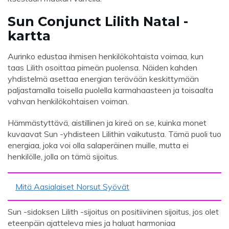
Sun Conjunct Lilith Natal -
kartta
Aurinko edustaa ihmisen henkilökohtaista voimaa, kun
taas Lilith osoittaa pimeän puolensa. Näiden kahden
yhdistelmä asettaa energian terävään keskittymään
paljastamalla toisella puolella karmahaasteen ja toisaalta
vahvan henkilökohtaisen voiman.
Hämmästyttävä, aistillinen ja kireä on se, kuinka monet
kuvaavat Sun -yhdisteen Lilithin vaikutusta. Tämä puoli tuo
energiaa, joka voi olla salaperäinen muille, mutta ei
henkilölle, jolla on tämä sijoitus.
Mitä Aasialaiset Norsut Syövät
Sun -sidoksen Lilith -sijoitus on positiivinen sijoitus, jos olet
eteenpäin ajatteleva mies ja haluat harmoniaa