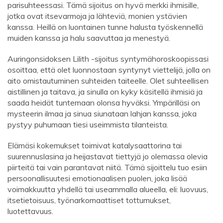
parisuhteessasi. Tämä sijoitus on hyvä merkki ihmisille,
jotka ovat itsevarmoja ja lähteviä, monien ystävien
kanssa. Heillä on luontainen tunne halusta työskennellä
muiden kanssa ja halu saavuttaa ja menestyä.
Auringonsidoksen Lilith -sijoitus syntymähoroskoopissasi
osoittaa, että olet luonnostaan ​​syntynyt viettelijä, jolla on
aito omistautuminen suhteiden taiteelle. Olet suhteellisen
aistillinen ja taitava, ja sinulla on kyky käsitellä ihmisiä ja
saada heidät tuntemaan olonsa hyväksi. Ympärilläsi on
mysteerin ilmaa ja sinua siunataan lahjan kanssa, joka
pystyy puhumaan tiesi useimmista tilanteista.
Elämäsi kokemukset toimivat katalysaattorina tai
suurennuslasina ja heijastavat tiettyjä jo olemassa olevia
piirteitä tai vain parantavat niitä. Tämä sijoittelu tuo esiin
persoonallisuutesi emotionaalisen puolen, joka lisää
voimakkuutta yhdellä tai useammalla alueella, eli: luovuus,
itsetietoisuus, työnarkomaattiset tottumukset,
luotettavuus.