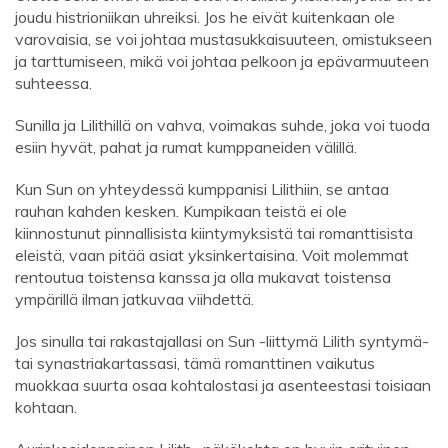
joudu histrioniikan uhreiksi. Jos he eivät kuitenkaan ole
varovaisia, se voi johtaa mustasukkaisuuteen, omistukseen
ja tarttumiseen, mikä voi johtaa pelkoon ja epävarmuuteen
suhteessa.
Sunilla ja Lilithillä on vahva, voimakas suhde, joka voi tuoda
esiin hyvät, pahat ja rumat kumppaneiden välillä.
Kun Sun on yhteydessä kumppanisi Lilithiin, se antaa
rauhan kahden kesken. Kumpikaan teistä ei ole
kiinnostunut pinnallisista kiintymyksistä tai romanttisista
eleistä, vaan pitää asiat yksinkertaisina. Voit molemmat
rentoutua toistensa kanssa ja olla mukavat toistensa
ympärillä ilman jatkuvaa viihdettä.
Jos sinulla tai rakastajallasi on Sun -liittymä Lilith syntymä-
tai synastriakartassasi, tämä romanttinen vaikutus
muokkaa suurta osaa kohtalostasi ja asenteestasi toisiaan
kohtaan.