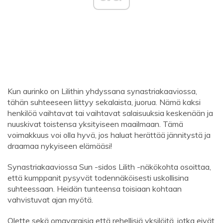
Kun aurinko on Lilithin yhdyssana synastriakaaviossa,
tähän suhteeseen liittyy sekalaista, juorua. Nämä kaksi
henkilöä vaihtavat tai vaihtavat salaisuuksia keskenään ja
nuuskivat toistensa yksityiseen maailmaan. Tämä
voimakkuus voi olla hyvä, jos haluat herättää jännitystä ja
draamaa nykyiseen elämääsi!
Synastriakaaviossa Sun -sidos Lilith -näkökohta osoittaa,
että kumppanit pysyvät todennäköisesti uskollisina
suhteessaan. Heidän tunteensa toisiaan kohtaan
vahvistuvat ajan myötä.
Olette sekä omavaraisia ​​että rehellisiä yksilöitä, jotka eivät