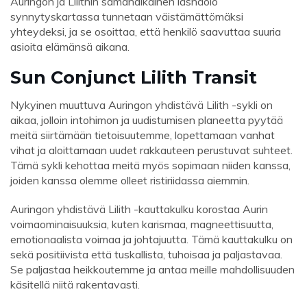
Auringon ja Lilithin samanaikainen läsnäolo
synnytyskartassa tunnetaan väistämättömäksi
yhteydeksi, ja se osoittaa, että henkilö saavuttaa suuria
asioita elämänsä aikana.
Sun Conjunct Lilith Transit
Nykyinen muuttuva Auringon yhdistävä Lilith -sykli on
aikaa, jolloin intohimon ja uudistumisen planeetta pyytää
meitä siirtämään tietoisuutemme, lopettamaan vanhat
vihat ja aloittamaan uudet rakkauteen perustuvat suhteet.
Tämä sykli kehottaa meitä myös sopimaan niiden kanssa,
joiden kanssa olemme olleet ristiriidassa aiemmin.
Auringon yhdistävä Lilith -kauttakulku korostaa Aurin
voimaominaisuuksia, kuten karismaa, magneettisuutta,
emotionaalista voimaa ja johtajuutta. Tämä kauttakulku on
sekä positiivista että tuskallista, tuhoisaa ja paljastavaa.
Se paljastaa heikkoutemme ja antaa meille mahdollisuuden
käsitellä niitä rakentavasti.