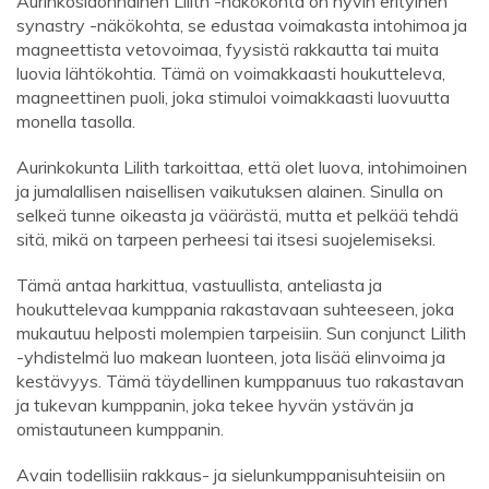
Aurinkosidonnainen Lilith -näkökohta on hyvin erityinen
synastry -näkökohta, se edustaa voimakasta intohimoa ja
magneettista vetovoimaa, fyysistä rakkautta tai muita
luovia lähtökohtia. Tämä on voimakkaasti houkutteleva,
magneettinen puoli, joka stimuloi voimakkaasti luovuutta
monella tasolla.
Aurinkokunta Lilith tarkoittaa, että olet luova, intohimoinen
ja jumalallisen naisellisen vaikutuksen alainen. Sinulla on
selkeä tunne oikeasta ja väärästä, mutta et pelkää tehdä
sitä, mikä on tarpeen perheesi tai itsesi suojelemiseksi.
Tämä antaa harkittua, vastuullista, anteliasta ja
houkuttelevaa kumppania rakastavaan suhteeseen, joka
mukautuu helposti molempien tarpeisiin. Sun conjunct Lilith
-yhdistelmä luo makean luonteen, jota lisää elinvoima ja
kestävyys. Tämä täydellinen kumppanuus tuo rakastavan
ja tukevan kumppanin, joka tekee hyvän ystävän ja
omistautuneen kumppanin.
Avain todellisiin rakkaus- ja sielunkumppanisuhteisiin on