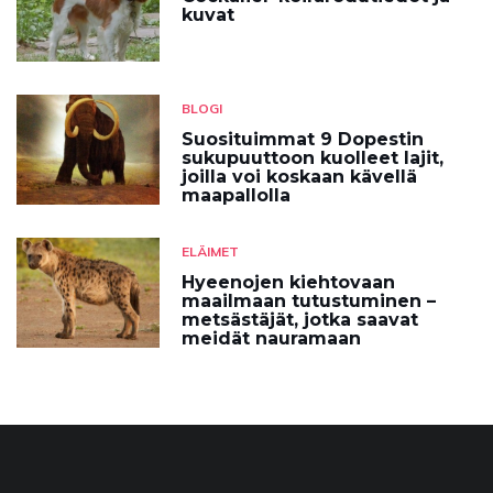
kuvat
BLOGI
Suosituimmat 9 Dopestin
sukupuuttoon kuolleet lajit,
joilla voi koskaan kävellä
maapallolla
ELÄIMET
Hyeenojen kiehtovaan
maailmaan tutustuminen –
metsästäjät, jotka saavat
meidät nauramaan