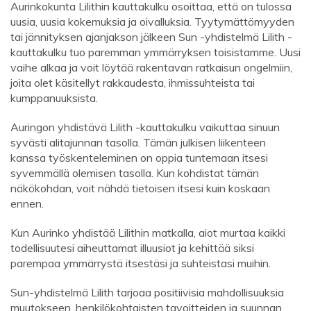
Aurinkokunta Lilithin kauttakulku osoittaa, että on tulossa
uusia, uusia kokemuksia ja oivalluksia. Tyytymättömyyden
tai jännityksen ajanjakson jälkeen Sun -yhdistelmä Lilith -
kauttakulku tuo paremman ymmärryksen toisistamme. Uusi
vaihe alkaa ja voit löytää rakentavan ratkaisun ongelmiin,
joita olet käsitellyt rakkaudesta, ihmissuhteista tai
kumppanuuksista.
Auringon yhdistävä Lilith -kauttakulku vaikuttaa sinuun
syvästi alitajunnan tasolla. Tämän julkisen liikenteen
kanssa työskenteleminen on oppia tuntemaan itsesi
syvemmällä olemisen tasolla. Kun kohdistat tämän
näkökohdan, voit nähdä tietoisen itsesi kuin koskaan
ennen.
Kun Aurinko yhdistää Lilithin matkalla, aiot murtaa kaikki
todellisuutesi aiheuttamat illuusiot ja kehittää siksi
parempaa ymmärrystä itsestäsi ja suhteistasi muihin.
Sun-yhdistelmä Lilith tarjoaa positiivisia mahdollisuuksia
muutokseen, henkilökohtaisten tavoitteiden ja suunnan