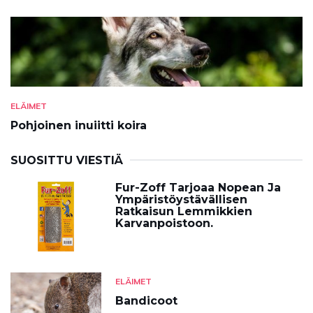
ELÄIMET
Pohjoinen inuiitti koira
SUOSITTU VIESTIÄ
Fur-Zoff Tarjoaa Nopean Ja
Ympäristöystävällisen
Ratkaisun Lemmikkien
Karvanpoistoon.
ELÄIMET
Bandicoot