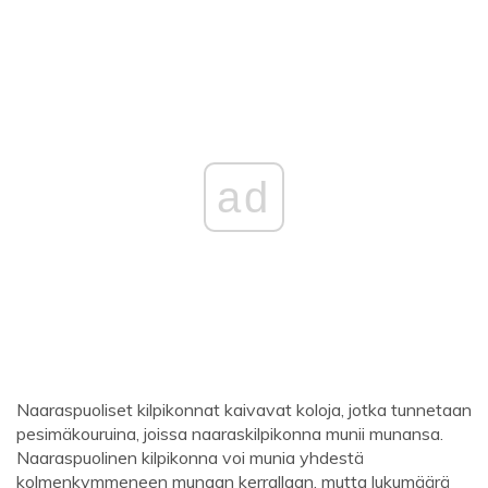
ad
Naaraspuoliset kilpikonnat kaivavat koloja, jotka tunnetaan
pesimäkouruina, joissa naaraskilpikonna munii munansa.
Naaraspuolinen kilpikonna voi munia yhdestä
kolmenkymmeneen munaan kerrallaan, mutta lukumäärä