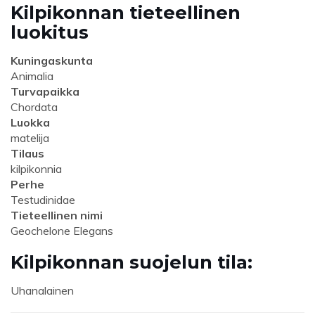
Kilpikonnan tieteellinen
luokitus
Kuningaskunta
Animalia
Turvapaikka
Chordata
Luokka
matelija
Tilaus
kilpikonnia
Perhe
Testudinidae
Tieteellinen nimi
Geochelone Elegans
Kilpikonnan suojelun tila:
Uhanalainen