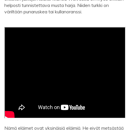
helposti tunnistettava musta harja. Niiden turkki on
väriltään punaruskea tai kullanoranssi.
Nämä eläimet ovat yksinäisiä eläimiä. He eivät metsästää