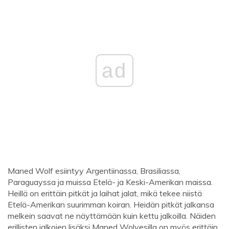
ad
Maned Wolf esiintyy Argentiinassa, Brasiliassa,
Paraguayssa ja muissa Etelä- ja Keski-Amerikan maissa.
Heillä on erittäin pitkät ja laihat jalat, mikä tekee niistä
Etelä-Amerikan suurimman koiran. Heidän pitkät jalkansa
melkein saavat ne näyttämään kuin kettu jalkoilla. Näiden
erillisten jalkojen lisäksi Maned Wolvesilla on myös erittäin