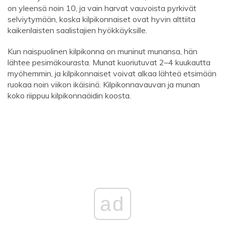
on yleensä noin 10, ja vain harvat vauvoista pyrkivät
selviytymään, koska kilpikonnaiset ovat hyvin alttiita
kaikenlaisten saalistajien hyökkäyksille.
Kun naispuolinen kilpikonna on muninut munansa, hän
lähtee pesimäkourasta. Munat kuoriutuvat 2–4 kuukautta
myöhemmin, ja kilpikonnaiset voivat alkaa lähteä etsimään
ruokaa noin viikon ikäisinä. Kilpikonnavauvan ja munan
koko riippuu kilpikonnaäidin koosta.
ad