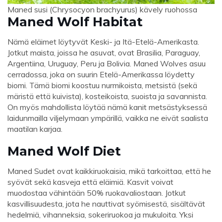
Maned susi (Chrysocyon brachyurus) kävely ruohossa
Maned Wolf Habitat
Nämä eläimet löytyvät Keski- ja Itä-Etelä-Amerikasta.
Jotkut maista, joissa he asuvat, ovat Brasilia, Paraguay,
Argentiina, Uruguay, Peru ja Bolivia. Maned Wolves asuu
cerradossa, joka on suurin Etelä-Amerikassa löydetty
biomi. Tämä biomi koostuu nurmikoista, metsistä (sekä
märistä että kuivista), kosteikoista, suoista ja savannista.
On myös mahdollista löytää nämä kanit metsästyksessä
laidunmailla viljelymaan ympärillä, vaikka ne eivät saalista
maatilan karjaa.
Maned Wolf Diet
Maned Sudet ovat kaikkiruokaisia, mikä tarkoittaa, että he
syövät sekä kasveja että eläimiä. Kasvit voivat
muodostaa vähintään 50% ruokavaliostaan. Jotkut
kasvillisuudesta, jota he nauttivat syömisestä, sisältävät
hedelmiä, vihanneksia, sokeriruokoa ja mukuloita. Yksi