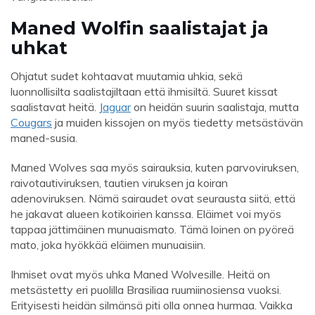
Maned Wolfin saalistajat ja
uhkat
Ohjatut sudet kohtaavat muutamia uhkia, sekä
luonnollisilta saalistajiltaan että ihmisiltä. Suuret kissat
saalistavat heitä.
Jaguar
on heidän suurin saalistaja, mutta
Cougars
ja muiden kissojen on myös tiedetty metsästävän
maned-susia.
Maned Wolves saa myös sairauksia, kuten parvoviruksen,
raivotautiviruksen, tautien viruksen ja koiran
adenoviruksen. Nämä sairaudet ovat seurausta siitä, että
he jakavat alueen kotikoirien kanssa. Eläimet voi myös
tappaa jättimäinen munuaismato. Tämä loinen on pyöreä
mato, joka hyökkää eläimen munuaisiin.
Ihmiset ovat myös uhka Maned Wolvesille. Heitä on
metsästetty eri puolilla Brasiliaa ruumiinosiensa vuoksi.
Erityisesti heidän silmänsä piti olla onnea hurmaa. Vaikka