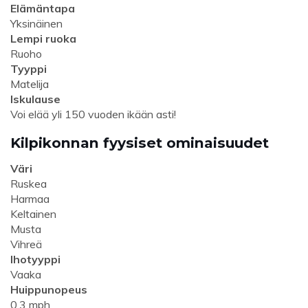
Elämäntapa
Yksinäinen
Lempi ruoka
Ruoho
Tyyppi
Matelija
Iskulause
Voi elää yli 150 vuoden ikään asti!
Kilpikonnan fyysiset ominaisuudet
Väri
Ruskea
Harmaa
Keltainen
Musta
Vihreä
Ihotyyppi
Vaaka
Huippunopeus
0.3 mph