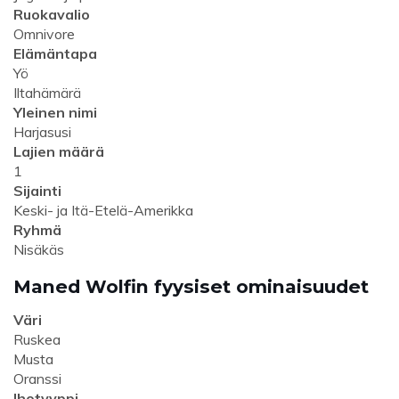
Ruokavalio
Omnivore
Elämäntapa
Yö
Iltahämärä
Yleinen nimi
Harjasusi
Lajien määrä
1
Sijainti
Keski- ja Itä-Etelä-Amerikka
Ryhmä
Nisäkäs
Maned Wolfin fyysiset ominaisuudet
Väri
Ruskea
Musta
Oranssi
Ihotyyppi