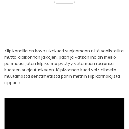
Kilpikonnilla on kova ulkokuori suojaamaan niitä saalistajilta,
mutta kilpikonnan jalkojen, pään ja vatsan iho on melko
pehmeää, joten kilpikonna pystyy vetämään raajansa
kuoreen suojautuakseen. Kilpikonnan kuori voi vaihdella
muutamasta senttimetristä pariin metriin kilpikonnalajista
riippuen.