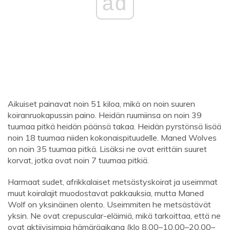
ad
Aikuiset painavat noin 51 kiloa, mikä on noin suuren
koiranruokapussin paino. Heidän ruumiinsa on noin 39
tuumaa pitkä heidän päänsä takaa. Heidän pyrstönsä lisää
noin 18 tuumaa niiden kokonaispituudelle. Maned Wolves
on noin 35 tuumaa pitkä. Lisäksi ne ovat erittäin suuret
korvat, jotka ovat noin 7 tuumaa pitkiä.
Harmaat sudet, afrikkalaiset metsästyskoirat ja useimmat
muut koiralajit muodostavat pakkauksia, mutta Maned
Wolf on yksinäinen olento. Useimmiten he metsästävät
yksin. Ne ovat crepuscular-eläimiä, mikä tarkoittaa, että ne
ovat aktiivisimpia hämäräaikana (klo 8.00–10.00–20.00–