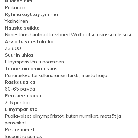
Nuoren nimi
Poikanen
Ryhmäkäyttäytyminen
Yksinäinen
Hauska seikka
Nimestään huolimatta Maned Wolf ei itse asiassa ole susi.
Arvioitu väestökoko
23,600
Suurin uhka
Elinympäristön tuhoaminen
Tunnetuin ominaisuus
Punaruskea tai kullanoranssi turkki, musta harja
Raskausaika
60-65 päivää
Pentueen koko
2-6 pentua
Elinympäristö
Puoliavaiset elinympäristöt, kuten nurmikot, metsät ja
pensaikot
Petoeläimet
Jaguarit ja pumas