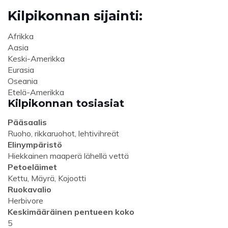
Kilpikonnan sijainti:
Afrikka
Aasia
Keski-Amerikka
Eurasia
Oseania
Etelä-Amerikka
Kilpikonnan tosiasiat
Pääsaalis
Ruoho, rikkaruohot, lehtivihreät
Elinympäristö
Hiekkainen maaperä lähellä vettä
Petoeläimet
Kettu, Mäyrä, Kojootti
Ruokavalio
Herbivore
Keskimääräinen pentueen koko
5