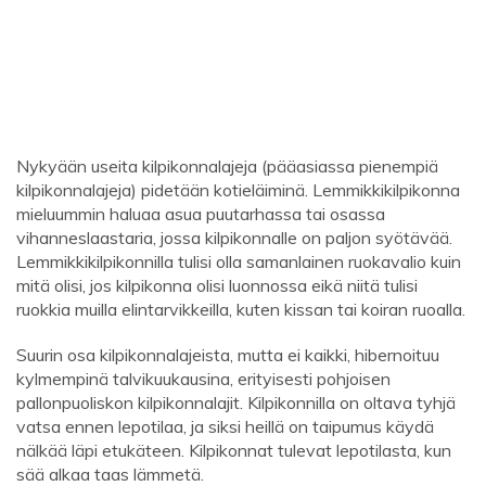
Nykyään useita kilpikonnalajeja (pääasiassa pienempiä
kilpikonnalajeja) pidetään kotieläiminä. Lemmikkikilpikonna
mieluummin haluaa asua puutarhassa tai osassa
vihanneslaastaria, jossa kilpikonnalle on paljon syötävää.
Lemmikkikilpikonnilla tulisi olla samanlainen ruokavalio kuin
mitä olisi, jos kilpikonna olisi luonnossa eikä niitä tulisi
ruokkia muilla elintarvikkeilla, kuten kissan tai koiran ruoalla.
Suurin osa kilpikonnalajeista, mutta ei kaikki, hibernoituu
kylmempinä talvikuukausina, erityisesti pohjoisen
pallonpuoliskon kilpikonnalajit. Kilpikonnilla on oltava tyhjä
vatsa ennen lepotilaa, ja siksi heillä on taipumus käydä
nälkää läpi etukäteen. Kilpikonnat tulevat lepotilasta, kun
sää alkaa taas lämmetä.