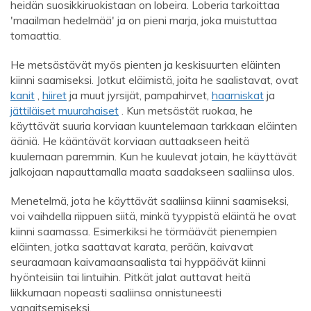
heidän suosikkiruokistaan ​​on lobeira. Loberia tarkoittaa
'maailman hedelmää' ja on pieni marja, joka muistuttaa
tomaattia.
He metsästävät myös pienten ja keskisuurten eläinten
kiinni saamiseksi. Jotkut eläimistä, joita he saalistavat, ovat
kanit
,
hiiret
ja muut jyrsijät, pampahirvet,
haarniskat
ja
jättiläiset muurahaiset
. Kun metsästät ruokaa, he
käyttävät suuria korviaan kuuntelemaan tarkkaan eläinten
ääniä. He kääntävät korviaan auttaakseen heitä
kuulemaan paremmin. Kun he kuulevat jotain, he käyttävät
jalkojaan napauttamalla maata saadakseen saaliinsa ulos.
Menetelmä, jota he käyttävät saaliinsa kiinni saamiseksi,
voi vaihdella riippuen siitä, minkä tyyppistä eläintä he ovat
kiinni saamassa. Esimerkiksi he törmäävät pienempien
eläinten, jotka saattavat karata, perään, kaivavat
seuraamaan kaivamaansaalista tai hyppäävät kiinni
hyönteisiin tai lintuihin. Pitkät jalat auttavat heitä
liikkumaan nopeasti saaliinsa onnistuneesti
vangitsemiseksi.