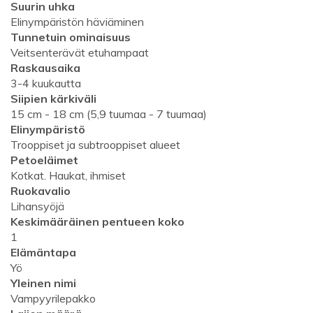
Suurin uhka
Elinympäristön häviäminen
Tunnetuin ominaisuus
Veitsenterävät etuhampaat
Raskausaika
3-4 kuukautta
Siipien kärkiväli
15 cm - 18 cm (5,9 tuumaa - 7 tuumaa)
Elinympäristö
Trooppiset ja subtrooppiset alueet
Petoeläimet
Kotkat. Haukat, ihmiset
Ruokavalio
Lihansyöjä
Keskimääräinen pentueen koko
1
Elämäntapa
Yö
Yleinen nimi
Vampyyrilepakko