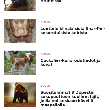
Bruneissa
KOIRAT
Luettelo kiinalaisista Shar-Pei-
sekarotuisista koirista
KOIRAT
Cockalier-koirarodutiedot ja
kuvat
BLOGI
Suosituimmat 9 Dopestin
sukupuuttoon kuolleet lajit,
joilla voi koskaan kävellä
maapallolla