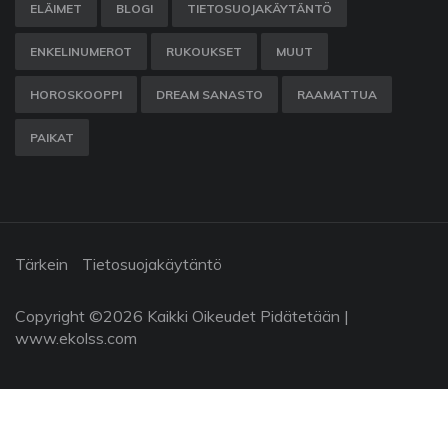
ELÄIMET
BLOGI
TIETOSUOJAKÄYTÄNTÖ
ENKELINUMEROT
RUKOUKSET
MUUT
HOROSKOOPPI
DREAM SANASTO
RAAMATTUA
PAIKAT
Tärkein
Tietosuojakäytäntö
Copyright ©
2026 Kaikki Oikeudet Pidätetään |
www.ekolss.com