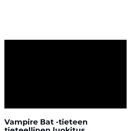
ad
Vampire Bat -tieteen
tieteellinen luokitus