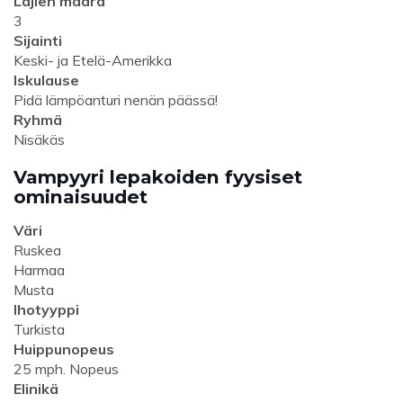
Lajien määrä
3
Sijainti
Keski- ja Etelä-Amerikka
Iskulause
Pidä lämpöanturi nenän päässä!
Ryhmä
Nisäkäs
Vampyyri lepakoiden fyysiset
ominaisuudet
Väri
Ruskea
Harmaa
Musta
Ihotyyppi
Turkista
Huippunopeus
25 mph. Nopeus
Elinikä