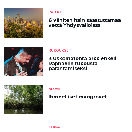
PAIKAT
6 vähiten hain saastuttamaa
vettä Yhdysvalloissa
RUKOUKSET
3 Uskomatonta arkkienkeli
Raphaelin rukousta
parantamiseksi
BLOGI
Ihmeelliset mangrovet
KOIRAT