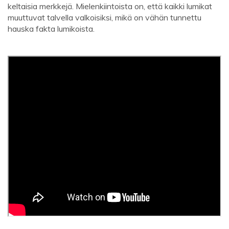
keltaisia ​​merkkejä. Mielenkiintoista on, että kaikki lumikat
muuttuvat talvella valkoisiksi, mikä on vähän tunnettu
hauska fakta lumikoista.