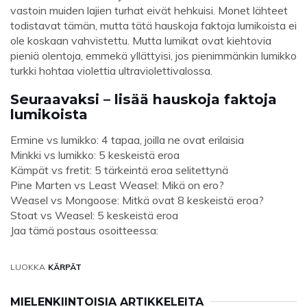
vastoin muiden lajien turhat eivät hehkuisi. Monet lähteet
todistavat tämän, mutta tätä hauskoja faktoja lumikoista ei
ole koskaan vahvistettu. Mutta lumikat ovat kiehtovia
pieniä olentoja, emmekä yllättyisi, jos pienimmänkin lumikko
turkki hohtaa violettia ultraviolettivalossa.
Seuraavaksi – lisää hauskoja faktoja
lumikoista
Ermine vs lumikko: 4 tapaa, joilla ne ovat erilaisia
Minkki vs lumikko: 5 keskeistä eroa
Kämpät vs fretit: 5 tärkeintä eroa selitettynä
Pine Marten vs Least Weasel: Mikä on ero?
Weasel vs Mongoose: Mitkä ovat 8 keskeistä eroa?
Stoat vs Weasel: 5 keskeistä eroa
Jaa tämä postaus osoitteessa:
LUOKKA
KÄRPÄT
MIELENKIINTOISIA ARTIKKELEITA