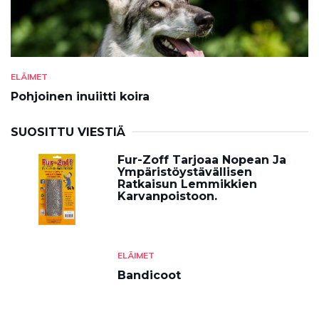
ELÄIMET
Pohjoinen inuiitti koira
SUOSITTU VIESTIÄ
Fur-Zoff Tarjoaa Nopean Ja
Ympäristöystävällisen
Ratkaisun Lemmikkien
Karvanpoistoon.
ELÄIMET
Bandicoot