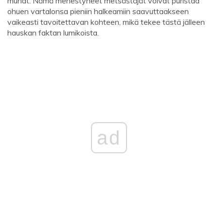
munat. Nämä menestyneet metsästäjät voivat puristaa
ohuen vartalonsa pieniin halkeamiin saavuttaakseen
vaikeasti tavoitettavan kohteen, mikä tekee tästä jälleen
hauskan faktan lumikoista.
ad