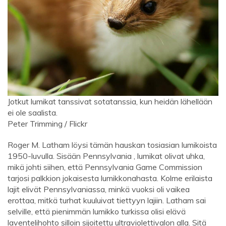
Jotkut lumikat tanssivat sotatanssia, kun heidän lähellään
ei ole saalista.
Peter Trimming / Flickr
Roger M. Latham löysi tämän hauskan tosiasian lumikoista
1950-luvulla. Sisään Pennsylvania , lumikat olivat uhka,
mikä johti siihen, että Pennsylvania Game Commission
tarjosi palkkion jokaisesta lumikkonahasta. Kolme erilaista
lajit elivät Pennsylvaniassa, minkä vuoksi oli vaikea
erottaa, mitkä turhat kuuluivat tiettyyn lajiin. Latham sai
selville, että pienimmän lumikko turkissa olisi elävä
laventelihohto silloin sijoitettu ultraviolettivalon alla. Sitä