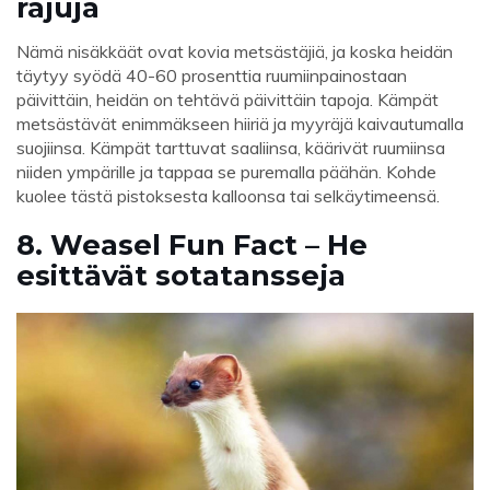
rajuja
Nämä nisäkkäät ovat kovia metsästäjiä, ja koska heidän
täytyy syödä 40-60 prosenttia ruumiinpainostaan ​​
päivittäin, heidän on tehtävä päivittäin tapoja. Kämpät
metsästävät enimmäkseen hiiriä ja myyräjä kaivautumalla
suojiinsa. Kämpät tarttuvat saaliinsa, käärivät ruumiinsa
niiden ympärille ja tappaa se puremalla päähän. Kohde
kuolee tästä pistoksesta kalloonsa tai selkäytimeensä.
8. Weasel Fun Fact – He
esittävät sotatansseja