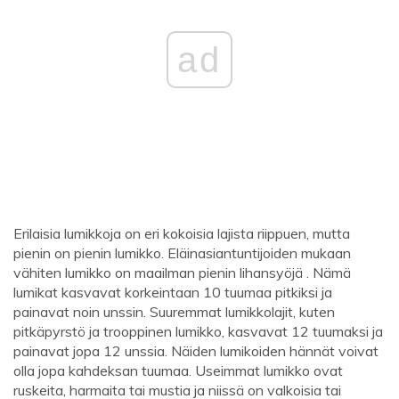
ad
Erilaisia ​​lumikkoja on eri kokoisia lajista riippuen, mutta
pienin on pienin lumikko. Eläinasiantuntijoiden mukaan
vähiten lumikko on maailman pienin lihansyöjä . Nämä
lumikat kasvavat korkeintaan 10 tuumaa pitkiksi ja
painavat noin unssin. Suuremmat lumikkolajit, kuten
pitkäpyrstö ja trooppinen lumikko, kasvavat 12 tuumaksi ja
painavat jopa 12 unssia. Näiden lumikoiden hännät voivat
olla jopa kahdeksan tuumaa. Useimmat lumikko ovat
ruskeita, harmaita tai mustia ja niissä on valkoisia tai