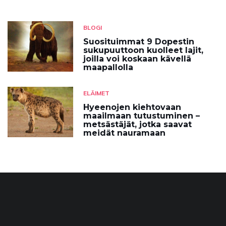
BLOGI
Suosituimmat 9 Dopestin
sukupuuttoon kuolleet lajit,
joilla voi koskaan kävellä
maapallolla
ELÄIMET
Hyeenojen kiehtovaan
maailmaan tutustuminen –
metsästäjät, jotka saavat
meidät nauramaan