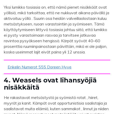
Yksi lumikko tosiasia on, että nämä pienet nisäkkäät ovat
yöllisiä, mikä tarkoittaa, että ne nukkuvat aikana päivällä ja
aktivoituu yöllä . Suurin osa heidän valveillaolostaan ​​kuluu
metsästykseen, ruoan varastointiin ja syömiseen. Tämä
käyttäytymiseen liittyvä tosiasia johtuu siitä, että lumikko
ei pysty varastoimaan rasvaa ja tarvitsee jatkuvaa
ravintoa pysyäkseen hengissä. Kärpät syövät 40–60
prosenttia ruumiinpainostaan ​​päivittäin, mikä ei ole paljon,
koska useimmat lajit eivät paina yli 12 unssia.
Enkelin Numerot 555 Doreen Hyve
4. Weasels ovat lihansyöjiä
nisäkkäitä
He rakastavat metsästystä ja syömistä rotat , hiiret,
myyrät ja kanit. Kämpät ovat opportunistisia saalistajia ja
saalistavat muita eläimiä, kuten sammakot , linnut ja niiden