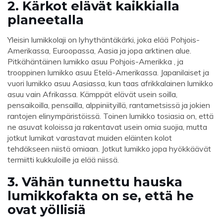
2. Kärkot elävät kaikkialla
planeetalla
Yleisin lumikkolaji on lyhythäntäkärki, joka elää Pohjois-
Amerikassa, Euroopassa, Aasia ja jopa arktinen alue.
Pitkähäntäinen lumikko asuu Pohjois-Amerikka , ja
trooppinen lumikko asuu Etelä-Amerikassa. Japanilaiset ja
vuori lumikko asuu Aasiassa, kun taas afrikkalainen lumikko
asuu vain Afrikassa. Kämppät elävät usein soilla,
pensaikoilla, pensailla, alppiniityillä, rantametsissä ja jokien
rantojen elinympäristöissä. Toinen lumikko tosiasia on, että
ne asuvat koloissa ja rakentavat usein omia suojia, mutta
jotkut lumikat varastavat muiden eläinten kolot
tehdäkseen niistä omiaan. Jotkut lumikko jopa hyökkäävät
termiitti kukkuloille ja elää niissä.
3. Vähän tunnettu hauska
lumikkofakta on se, että he
ovat yöllisiä