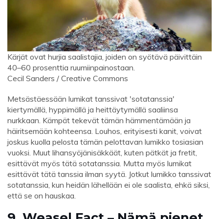
Kärjät ovat hurjia saalistajia, joiden on syötävä päivittäin
40–60 prosenttia ruumiinpainostaan.
Cecil Sanders / Creative Commons
Metsästäessään lumikat tanssivat 'sotatanssia'
kiertymällä, hyppimällä ja heittäytymällä saaliinsa
nurkkaan. Kämpät tekevät tämän hämmentämään ja
häiritsemään kohteensa. Louhos, erityisesti kanit, voivat
joskus kuolla pelosta tämän pelottavan lumikko tosiasian
vuoksi. Muut lihansyöjänisäkkäät, kuten pätkät ja fretit,
esittävät myös tätä sotatanssia. Mutta myös lumikat
esittävät tätä tanssia ilman syytä. Jotkut lumikko tanssivat
sotatanssia, kun heidän lähellään ei ole saalista, ehkä siksi,
että se on hauskaa.
9. Weasel Fact – Nämä pienet