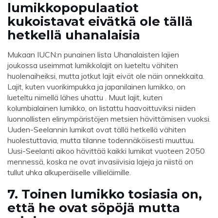
lumikkopopulaatiot
kukoistavat eivätkä ole tällä
hetkellä uhanalaisia
Mukaan IUCN:n punainen lista Uhanalaisten lajien
joukossa useimmat lumikkolajit on lueteltu vähiten
huolenaiheiksi, mutta jotkut lajit eivät ole näin onnekkaita.
Lajit, kuten vuorikimpukka ja japanilainen lumikko, on
lueteltu nimellä lähes uhattu . Muut lajit, kuten
kolumbialainen lumikko, on listattu haavoittuviksi niiden
luonnollisten elinympäristöjen metsien hävittämisen vuoksi.
Uuden-Seelannin lumikat ovat tällä hetkellä vähiten
huolestuttavia, mutta tilanne todennäköisesti muuttuu.
Uusi-Seelanti aikoo hävittää kaikki lumikat vuoteen 2050
mennessä, koska ne ovat invasiivisia lajeja ja niistä on
tullut uhka alkuperäiselle villieläimille.
7. Toinen lumikko tosiasia on,
että he ovat söpöjä mutta