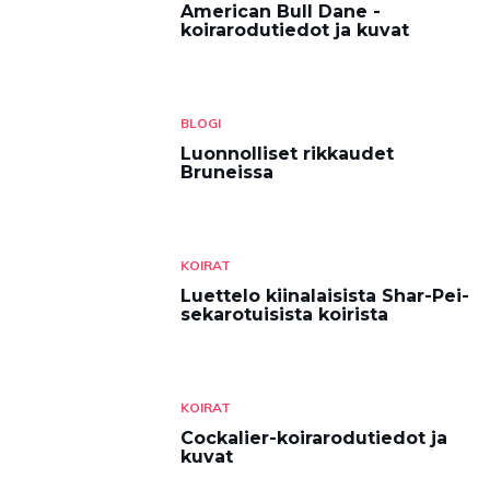
American Bull Dane -
koirarodutiedot ja kuvat
BLOGI
Luonnolliset rikkaudet
Bruneissa
KOIRAT
Luettelo kiinalaisista Shar-Pei-
sekarotuisista koirista
KOIRAT
Cockalier-koirarodutiedot ja
kuvat