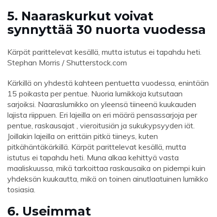
5. Naaraskurkut voivat
synnyttää 30 nuorta vuodessa
Kärpät parittelevat kesällä, mutta istutus ei tapahdu heti.
Stephan Morris / Shutterstock.com
Kärkillä on yhdestä kahteen pentuetta vuodessa, enintään
15 poikasta per pentue. Nuoria lumikkoja kutsutaan
sarjoiksi. Naaraslumikko on yleensä tiineenä kuukauden
lajista riippuen. Eri lajeilla on eri määrä pensassarjoja per
pentue, raskausajat , vieroitusiän ja sukukypsyyden iät.
Joillakin lajeilla on erittäin pitkä tiineys, kuten
pitkähäntäkärkillä. Kärpät parittelevat kesällä, mutta
istutus ei tapahdu heti. Muna alkaa kehittyä vasta
maaliskuussa, mikä tarkoittaa raskausaika on pidempi kuin
yhdeksän kuukautta, mikä on toinen ainutlaatuinen lumikko
tosiasia.
6. Useimmat