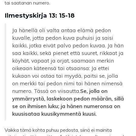
tai saatanan numero.
Ilmestyskirja 13: 15-18
Ja hänellä oli valta antaa elämä pedon
kuvalle, jotta pedon kuva puhuisi ja saisi
kaikki, jotka eivät palvo pedon kuvaa. Ja hän
saa kaikki, sekä pienet että suuret, rikkaat ja
köyhät, vapaat ja orjat, saamaan merkin
oikeaan käteensä tai otsaansa: Ja ettei
kukaan voi ostaa tai myydä, paitsi se, jolla
on merkki tai pedon nimi tai hänen nimensä
numero. Tässä on viisautta.
Se, jolla on
ymmärrystä, laskekoon pedon määrän, sillä
se on ihmisen luku; ja hänen numeronsa on
kuusisataa kuusikymmentä kuusi.
Vaikka tämä kohta puhuu pedosta, siinä ei mainita