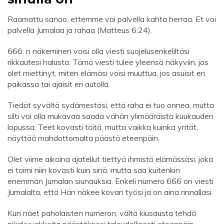
Raamattu sanoo, ettemme voi palvella kahta herraa. Et voi
palvella Jumalaa ja rahaa (Matteus 6:24).
666: n näkeminen voisi olla viesti suojelusenkeliltäsi
rikkautesi halusta. Tämä viesti tulee yleensä näkyviin, jos
olet miettinyt, miten elämäsi voisi muuttua, jos asuisit eri
paikassa tai ajaisit eri autolla.
Tiedät syvältä sydämestäsi, että raha ei tuo onnea, mutta
silti voi olla mukavaa saada vähän ylimääräistä kuukauden
lopussa. Teet kovasti töitä, mutta vaikka kuinka yrität,
näyttää mahdottomalta päästä eteenpäin.
Olet viime aikoina ajatellut tiettyä ihmistä elämässäsi, joka
ei toimi niin kovasti kuin sinä, mutta saa kuitenkin
enemmän Jumalan siunauksia. Enkeli numero 666 on viesti
Jumalalta, että Hän näkee kovan työsi ja on aina rinnallasi.
Kun näet paholaisten numeron, vältä kiusausta tehdä