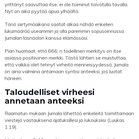
yrittänyt saavuttaa itse, ei ole toiminut toivotulla tavalla.
Nyt on aika pyytää apua ylhäältä.
Tänä siirtymäaikana saatat alkaa nähdä enkelien
lukumäärää useammin ja olla paremmin sopusoinnussa
Jumalan läsnäolon kanssa elämässäsi.
Pian huomaat, että 666: n todellinen merkitys on itse
asiassa positiivinen merkki. Tästä lähtien se muistuttaa,
että vaikka olet tehnyt virheitä menneisyydessä, Jumala
on aina valmiina antamaan syntisi anteeksi, jos luotat
häneen.
Taloudelliset virheesi
annetaan anteeksi
Raamatun mukaan Jumala lähettää enkeleitä toimittamaan
viestejä vastauksena ajatuksillesi ja rukouksiisi (Luukas
1:19).