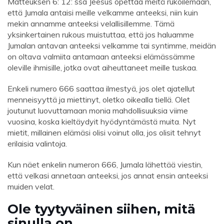
Matteuksen 6: 12: ssa Jeesus opettaa meitä rukoilemaan,
että Jumala antaisi meille velkamme anteeksi, niin kuin
mekin annamme anteeksi velallisillemme. Tämä
yksinkertainen rukous muistuttaa, että jos haluamme
Jumalan antavan anteeksi velkamme tai syntimme, meidän
on oltava valmiita antamaan anteeksi elämässämme
oleville ihmisille, jotka ovat aiheuttaneet meille tuskaa.
Enkeli numero 666 saattaa ilmestyä, jos olet ajatellut
menneisyyttä ja miettinyt, oletko oikealla tiellä. Olet
joutunut luovuttamaan monia mahdollisuuksia viime
vuosina, koska kieltäydyit hyödyntämästä muita. Nyt
mietit, millainen elämäsi olisi voinut olla, jos olisit tehnyt
erilaisia ​​valintoja.
Kun näet enkelin numeron 666, Jumala lähettää viestin,
että velkasi annetaan anteeksi, jos annat ensin anteeksi
muiden velat.
Ole tyytyväinen siihen, mitä
sinulla on