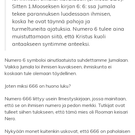
Sitten 1.Mooseksen kirjan 6: 6: ssa Jumala
tekee parannuksen luodessaan ihmisen,
koska he ovat täynnä pahoja ja
turmeltuneita ajatuksia. Numero 6 tulee aina
muistuttamaan siitä, että Kristus kuoli
antaakseen syntimme anteeksi.
Numero 6 symboloi ainutlaatuista suhdettamme Jumalaan.
Vaikka Jumala loi ihmisen kuvakseen, ihmiskunta ei
koskaan tule olemaan täydellinen.
Joten miksi 666 on huono luku?
Numero 666 liittyy usein Ilmestyskirjaan, jossa mainitaan,
että se on ihmisen numero ja pedon merkki. Tutkijat ovat
tulleet siihen tulokseen, että tämä mies oli Rooman keisari
Nero.
Nykyään monet kuitenkin uskovat, että 666 on paholaisen