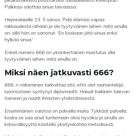
pikakuvakkeita päästäksesi taloudellisesti eteenpäin.
Palkkasi odottaa sinua taivaassa.
Heprealaisille 13: 5 sanoo: Pidä elämäsi vapaa
rakkaudesta rahaan ja ole tyytyväinen siihen, mitä sinulla
on, sillä hän on sanonut: 'En koskaan jätä sinua enkä
hylkää sinua.'
Enkeli numero 666 on yksinkertainen muistutus olla
tyytyväinen siihen, mitä sinulla on.
Miksi näen jatkuvasti 666?
666: n näkeminen tarkoittaa sitä, että olet rauhantekijä,
luonnostaan ​​syntynyt diplomaatti. Haluat kaikkien tulevan
toimeen ja nautit ihmisten yhdistämisestä.
Ensimmäinen vaistosi on palvella muita. Tykkäät palvella,
koska se saa sinut tuntemaan olosi hyväksi ja sinulla on
kärsivällisyyttä käsitellä yksityiskohtia metodisesti.