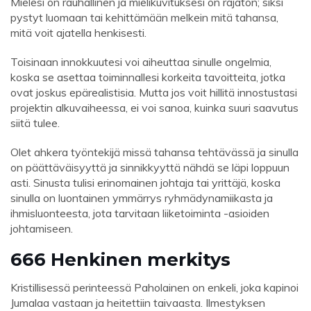
Mielesi on rauhallinen ja mielikuvituksesi on rajaton; siksi
pystyt luomaan tai kehittämään melkein mitä tahansa,
mitä voit ajatella henkisesti.
Toisinaan innokkuutesi voi aiheuttaa sinulle ongelmia,
koska se asettaa toiminnallesi korkeita tavoitteita, jotka
ovat joskus epärealistisia. Mutta jos voit hillitä innostustasi
projektin alkuvaiheessa, ei voi sanoa, kuinka suuri saavutus
siitä tulee.
Olet ahkera työntekijä missä tahansa tehtävässä ja sinulla
on päättäväisyyttä ja sinnikkyyttä nähdä se läpi loppuun
asti. Sinusta tulisi erinomainen johtaja tai yrittäjä, koska
sinulla on luontainen ymmärrys ryhmädynamiikasta ja
ihmisluonteesta, jota tarvitaan liiketoiminta -asioiden
johtamiseen.
666 Henkinen merkitys
Kristillisessä perinteessä Paholainen on enkeli, joka kapinoi
Jumalaa vastaan ​​ja heitettiin taivaasta. Ilmestyksen