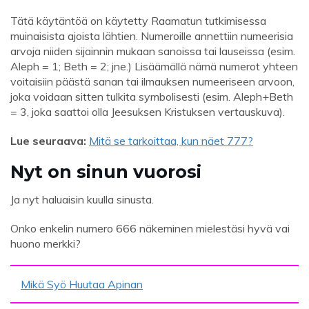
Tätä käytäntöä on käytetty Raamatun tutkimisessa
muinaisista ajoista lähtien. Numeroille annettiin numeerisia
arvoja niiden sijainnin mukaan sanoissa tai lauseissa (esim.
Aleph = 1; Beth = 2; jne.) Lisäämällä nämä numerot yhteen
voitaisiin päästä sanan tai ilmauksen numeeriseen arvoon,
joka voidaan sitten tulkita symbolisesti (esim. Aleph+Beth
= 3, joka saattoi olla Jeesuksen Kristuksen vertauskuva).
Lue seuraava:
Mitä se tarkoittaa, kun näet 777?
Nyt on sinun vuorosi
Ja nyt haluaisin kuulla sinusta.
Onko enkelin numero 666 näkeminen mielestäsi hyvä vai
huono merkki?
Mikä Syö Huutaa Apinan