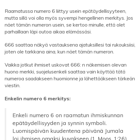
Raamatussa numero 6 liittyy usein epätäydellisyyteen,
mutta sillä voi olla myös syvempi hengellinen merkitys. Jos
näet tämän numeron usein, se kertoo minulle, että olet
parhaillaan läpi outoa aikaa elämässäsi.
666 saattaa näkyä vastauksena ajatuksillesi tai rukouksiisi,
joten ole tarkkana aina, kun näet tämän numeron.
Vaikka jotkut ihmiset uskovat 666: n näkemisen olevan
huono merkki, suojelusenkeli saattaa vain käyttää tätä
numeroa saadakseen huomionne ja lähettääkseen tärkeän
viestin.
Enkelin numero 6 merkitys:
Enkeli numero 6 on raamatun ihmiskunnan
epätäydellisyyden ja synnin symboli.
Luomispäivän kuudentena päivänä Jumala
loi ihmisen omaksi kuvakseen (1. Moos. 1:26).