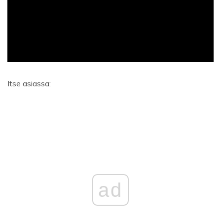
ad
Itse asiassa:
ad