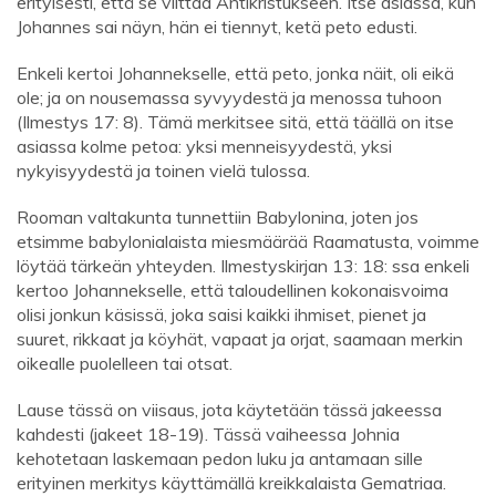
erityisesti, että se viittaa Antikristukseen. Itse asiassa, kun
Johannes sai näyn, hän ei tiennyt, ketä peto edusti.
Enkeli kertoi Johannekselle, että peto, jonka näit, oli eikä
ole; ja on nousemassa syvyydestä ja menossa tuhoon
(Ilmestys 17: 8). Tämä merkitsee sitä, että täällä on itse
asiassa kolme petoa: yksi menneisyydestä, yksi
nykyisyydestä ja toinen vielä tulossa.
Rooman valtakunta tunnettiin Babylonina, joten jos
etsimme babylonialaista miesmäärää Raamatusta, voimme
löytää tärkeän yhteyden. Ilmestyskirjan 13: 18: ssa enkeli
kertoo Johannekselle, että taloudellinen kokonaisvoima
olisi jonkun käsissä, joka saisi kaikki ihmiset, pienet ja
suuret, rikkaat ja köyhät, vapaat ja orjat, saamaan merkin
oikealle puolelleen tai otsat.
Lause tässä on viisaus, jota käytetään tässä jakeessa
kahdesti (jakeet 18-19). Tässä vaiheessa Johnia
kehotetaan laskemaan pedon luku ja antamaan sille
erityinen merkitys käyttämällä kreikkalaista Gematriaa.