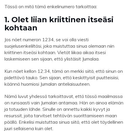
Tässä on mitä tämä enkelinumero tarkoittaa:
1. Olet liian kriittinen itseäsi
kohtaan
Jos näet numeron 1234, se voi olla viesti
suojelusenkeliltäsi, joka muistuttaa sinua olemaan niin
kriittinen itseäsi kohtaan. Vietät liikaa aikaa itsesi
laskemiseen sen sijaan, että ylistäisit Jumalaa.
Kun näet kellon 12:34, tämä on merkki siitä, että sinun on
pidettävä tauko. Sen sijaan, että keskittyisit puutteisiisi,
käännä huomiosi Jumalan anteliaisuuteen.
Nämä luvut yhdessä tarkoittavat, että tässä maailmassa
on runsaasti vain Jumalan antamaa. Hän on ainoa elämän
ja totuuden lähde. Sinulle on annettu kaikki kyvyt ja
resurssit, joita tarvitset tehtävän suorittamiseen maan
päällä. Enkelisi muistuttaa sinua siitä, että olet täydellinen
juuri sellaisena kuin olet.