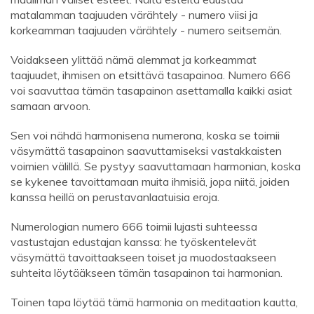
matalamman taajuuden värähtely - numero viisi ja
korkeamman taajuuden värähtely - numero seitsemän.
Voidakseen ylittää nämä alemmat ja korkeammat
taajuudet, ihmisen on etsittävä tasapainoa. Numero 666
voi saavuttaa tämän tasapainon asettamalla kaikki asiat
samaan arvoon.
Sen voi nähdä harmonisena numerona, koska se toimii
väsymättä tasapainon saavuttamiseksi vastakkaisten
voimien välillä. Se pystyy saavuttamaan harmonian, koska
se kykenee tavoittamaan muita ihmisiä, jopa niitä, joiden
kanssa heillä on perustavanlaatuisia eroja.
Numerologian numero 666 toimii lujasti suhteessa
vastustajan edustajan kanssa: he työskentelevät
väsymättä tavoittaakseen toiset ja muodostaakseen
suhteita löytääkseen tämän tasapainon tai harmonian.
Toinen tapa löytää tämä harmonia on meditaation kautta,