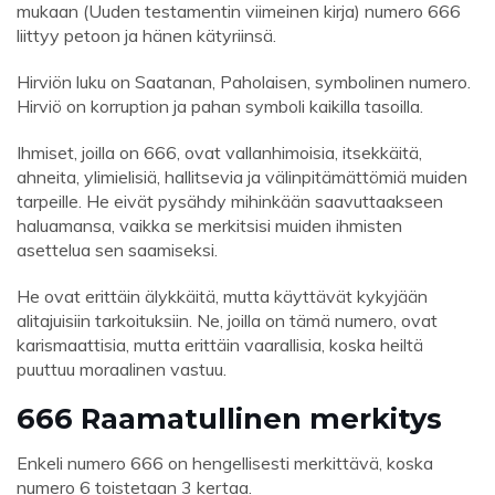
mukaan (Uuden testamentin viimeinen kirja) numero 666
liittyy petoon ja hänen kätyriinsä.
Hirviön luku on Saatanan, Paholaisen, symbolinen numero.
Hirviö on korruption ja pahan symboli kaikilla tasoilla.
Ihmiset, joilla on 666, ovat vallanhimoisia, itsekkäitä,
ahneita, ylimielisiä, hallitsevia ja välinpitämättömiä muiden
tarpeille. He eivät pysähdy mihinkään saavuttaakseen
haluamansa, vaikka se merkitsisi muiden ihmisten
asettelua sen saamiseksi.
He ovat erittäin älykkäitä, mutta käyttävät kykyjään
alitajuisiin tarkoituksiin. Ne, joilla on tämä numero, ovat
karismaattisia, mutta erittäin vaarallisia, koska heiltä
puuttuu moraalinen vastuu.
666 Raamatullinen merkitys
Enkeli numero 666 on hengellisesti merkittävä, koska
numero 6 toistetaan 3 kertaa.