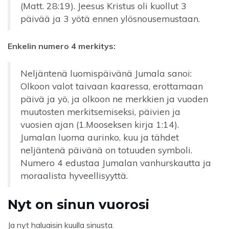
(Matt. 28:19). Jeesus Kristus oli kuollut 3
päivää ja 3 yötä ennen ylösnousemustaan.
Enkelin numero 4 merkitys:
Neljäntenä luomispäivänä Jumala sanoi:
Olkoon valot taivaan kaaressa, erottamaan
päivä ja yö, ja olkoon ne merkkien ja vuoden
muutosten merkitsemiseksi, päivien ja
vuosien ajan (1.Mooseksen kirja 1:14).
Jumalan luoma aurinko, kuu ja tähdet
neljäntenä päivänä on totuuden symboli.
Numero 4 edustaa Jumalan vanhurskautta ja
moraalista hyveellisyyttä.
Nyt on sinun vuorosi
Ja nyt haluaisin kuulla sinusta.