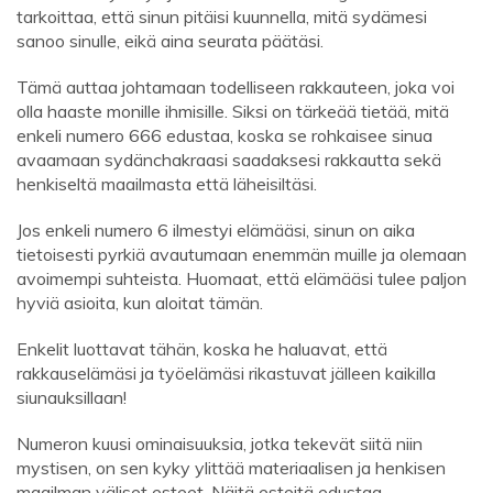
tarkoittaa, että sinun pitäisi kuunnella, mitä sydämesi
sanoo sinulle, eikä aina seurata päätäsi.
Tämä auttaa johtamaan todelliseen rakkauteen, joka voi
olla haaste monille ihmisille. Siksi on tärkeää tietää, mitä
enkeli numero 666 edustaa, koska se rohkaisee sinua
avaamaan sydänchakraasi saadaksesi rakkautta sekä
henkiseltä maailmasta että läheisiltäsi.
Jos enkeli numero 6 ilmestyi elämääsi, sinun on aika
tietoisesti pyrkiä avautumaan enemmän muille ja olemaan
avoimempi suhteista. Huomaat, että elämääsi tulee paljon
hyviä asioita, kun aloitat tämän.
Enkelit luottavat tähän, koska he haluavat, että
rakkauselämäsi ja työelämäsi rikastuvat jälleen kaikilla
siunauksillaan!
Numeron kuusi ominaisuuksia, jotka tekevät siitä niin
mystisen, on sen kyky ylittää materiaalisen ja henkisen
maailman väliset esteet. Näitä esteitä edustaa