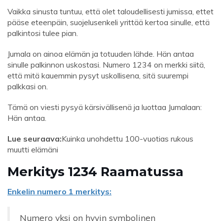
Vaikka sinusta tuntuu, että olet taloudellisesti jumissa, ettet
pääse eteenpäin, suojelusenkeli yrittää kertoa sinulle, että
palkintosi tulee pian.
Jumala on ainoa elämän ja totuuden lähde. Hän antaa
sinulle palkinnon uskostasi. Numero 1234 on merkki siitä,
että mitä kauemmin pysyt uskollisena, sitä suurempi
palkkasi on.
Tämä on viesti pysyä kärsivällisenä ja luottaa Jumalaan:
Hän antaa.
Lue seuraava:
Kuinka unohdettu 100-vuotias rukous
muutti elämäni
Merkitys 1234 Raamatussa
Enkelin numero 1 merkitys:
Numero yksi on hyvin symbolinen