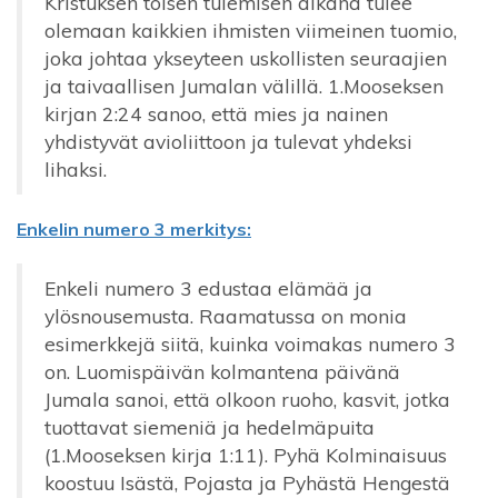
Kristuksen toisen tulemisen aikana tulee
olemaan kaikkien ihmisten viimeinen tuomio,
joka johtaa ykseyteen uskollisten seuraajien
ja taivaallisen Jumalan välillä. 1.Mooseksen
kirjan 2:24 sanoo, että mies ja nainen
yhdistyvät avioliittoon ja tulevat yhdeksi
lihaksi.
Enkelin numero 3 merkitys:
Enkeli numero 3 edustaa elämää ja
ylösnousemusta. Raamatussa on monia
esimerkkejä siitä, kuinka voimakas numero 3
on. Luomispäivän kolmantena päivänä
Jumala sanoi, että olkoon ruoho, kasvit, jotka
tuottavat siemeniä ja hedelmäpuita
(1.Mooseksen kirja 1:11). Pyhä Kolminaisuus
koostuu Isästä, Pojasta ja Pyhästä Hengestä