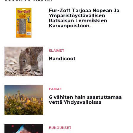
Fur-Zoff Tarjoaa Nopean Ja
Ympäristöystävällisen
Ratkaisun Lemmikkien
Karvanpoistoon.
ELÄIMET
Bandicoot
PAIKAT
6 vähiten hain saastuttamaa
vettä Yhdysvalloissa
RUKOUKSET