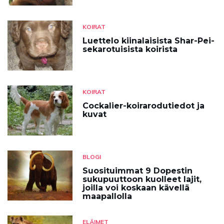
KOIRAT
Luettelo kiinalaisista Shar-Pei-
sekarotuisista koirista
KOIRAT
Cockalier-koirarodutiedot ja
kuvat
BLOGI
Suosituimmat 9 Dopestin
sukupuuttoon kuolleet lajit,
joilla voi koskaan kävellä
maapallolla
ELÄIMET