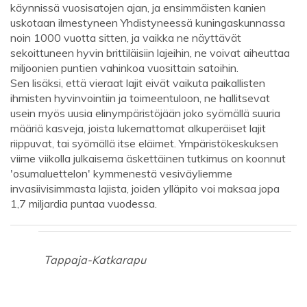
käynnissä vuosisatojen ajan, ja ensimmäisten kanien
uskotaan ilmestyneen Yhdistyneessä kuningaskunnassa
noin 1000 vuotta sitten, ja vaikka ne näyttävät
sekoittuneen hyvin brittiläisiin lajeihin, ne voivat aiheuttaa
miljoonien puntien vahinkoa vuosittain satoihin.
Sen lisäksi, että vieraat lajit eivät vaikuta paikallisten
ihmisten hyvinvointiin ja toimeentuloon, ne hallitsevat
usein myös uusia elinympäristöjään joko syömällä suuria
määriä kasveja, joista lukemattomat alkuperäiset lajit
riippuvat, tai syömällä itse eläimet. Ympäristökeskuksen
viime viikolla julkaisema äskettäinen tutkimus on koonnut
'osumaluettelon' kymmenestä vesiväyliemme
invasiivisimmasta lajista, joiden ylläpito voi maksaa jopa
1,7 miljardia puntaa vuodessa.
Tappaja-Katkarapu