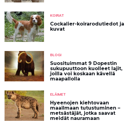
KOIRAT
Cockalier-koirarodutiedot ja
kuvat
BLOGI
Suosituimmat 9 Dopestin
sukupuuttoon kuolleet lajit,
joilla voi koskaan kävellä
maapallolla
ELÄIMET
Hyeenojen kiehtovaan
maailmaan tutustuminen –
metsästäjät, jotka saavat
meidät nauramaan