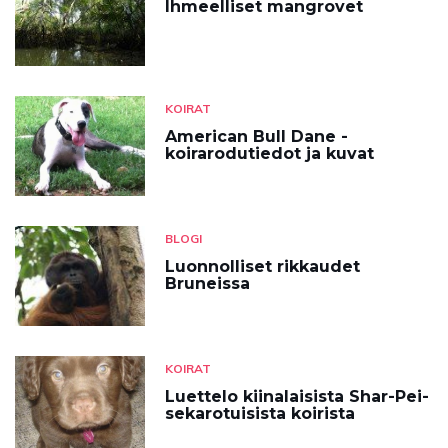
Ihmeelliset mangrovet
KOIRAT
American Bull Dane -
koirarodutiedot ja kuvat
BLOGI
Luonnolliset rikkaudet
Bruneissa
KOIRAT
Luettelo kiinalaisista Shar-Pei-
sekarotuisista koirista