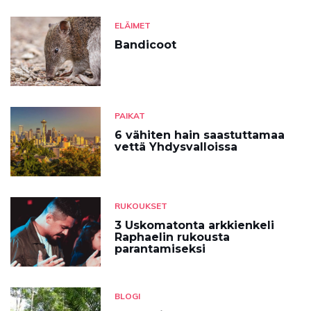
ELÄIMET
Bandicoot
PAIKAT
6 vähiten hain saastuttamaa
vettä Yhdysvalloissa
RUKOUKSET
3 Uskomatonta arkkienkeli
Raphaelin rukousta
parantamiseksi
BLOGI