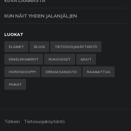
KUVA LAAMASTA
KUN NÄIT YHDEN JALANJÄLJEN
LUOKAT
ELÄIMET
BLOGI
TIETOSUOJAKÄYTÄNTÖ
ENKELINUMEROT
RUKOUKSET
MUUT
HOROSKOOPPI
DREAM SANASTO
RAAMATTUA
PAIKAT
Tärkein
Tietosuojakäytäntö