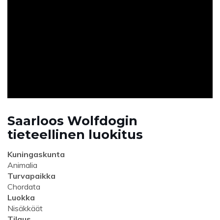
ad
Saarloos Wolfdogin
tieteellinen luokitus
Kuningaskunta
Animalia
Turvapaikka
Chordata
Luokka
Nisäkkäät
Tilaus