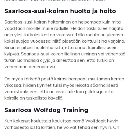
Saarloos-susi-koiran huolto ja hoito
Saarloos-susi-koiran hoitaminen on helpompaa kuin mitä
vaaditaan monille muille roduille. Heidän takki tulee harjata
noin yksi tai kaksi kertaa viikossa. Tällä rodulla on yleensä
kaksi suojaa vuodessa; niitä pidetään kohtuullisina varjoina.
Sinun ei pitäisi huolehtia siitä, että annat koirallesi usein
kylpyjä. Saarloos-susi-koiran liiallinen uiminen voi vähentää
turkin luonnollisia öljyjä ja aiheuttaa sen, että turkki on
vähemmän vedenpitävä.
On myös tärkeää pestä koirasi hampaat muutaman kerran
viikossa. Niiden kynnet tulisi myös leikata säännöllisesti
varmistaakseen, että ne eivät tule liian pitkiksi ja että
koiralle on tuskallista kävellä.
Saarloos Wolfdog Training
Kun kokenut kouluttaja kouluttaa nämä Wolfdogit hyvin
varhaisesta iästä lähtien, he voivat tehdä sen hyvin. On