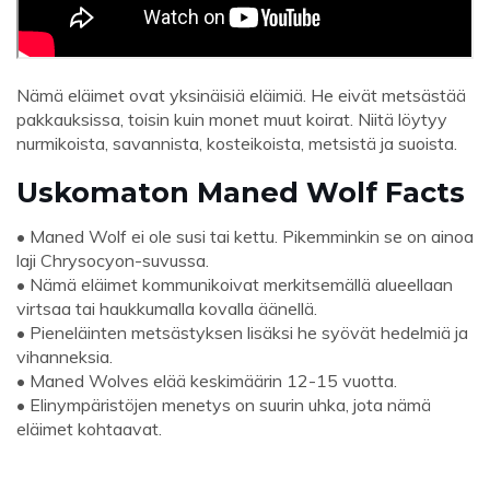
Nämä eläimet ovat yksinäisiä eläimiä. He eivät metsästää
pakkauksissa, toisin kuin monet muut koirat. Niitä löytyy
nurmikoista, savannista, kosteikoista, metsistä ja suoista.
Uskomaton Maned Wolf Facts
• Maned Wolf ei ole susi tai kettu. Pikemminkin se on ainoa
laji Chrysocyon-suvussa.
• Nämä eläimet kommunikoivat merkitsemällä alueellaan
virtsaa tai haukkumalla kovalla äänellä.
• Pieneläinten metsästyksen lisäksi he syövät hedelmiä ja
vihanneksia.
• Maned Wolves elää keskimäärin 12-15 vuotta.
• Elinympäristöjen menetys on suurin uhka, jota nämä
eläimet kohtaavat.