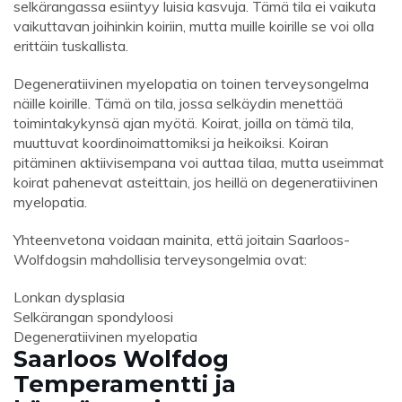
selkärangassa esiintyy luisia kasvuja. Tämä tila ei vaikuta
vaikuttavan joihinkin koiriin, mutta muille koirille se voi olla
erittäin tuskallista.
Degeneratiivinen myelopatia on toinen terveysongelma
näille koirille. Tämä on tila, jossa selkäydin menettää
toimintakykynsä ajan myötä. Koirat, joilla on tämä tila,
muuttuvat koordinoimattomiksi ja heikoiksi. Koiran
pitäminen aktiivisempana voi auttaa tilaa, mutta useimmat
koirat pahenevat asteittain, jos heillä on degeneratiivinen
myelopatia.
Yhteenvetona voidaan mainita, että joitain Saarloos-
Wolfdogsin mahdollisia terveysongelmia ovat:
Lonkan dysplasia
Selkärangan spondyloosi
Degeneratiivinen myelopatia
Saarloos Wolfdog
Temperamentti ja