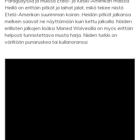
Paraguayssa ja muissa Etelä- ja Keski-Amerikan maissa.
Heillä on erittäin pitkät ja laihat jalat, mikä tekee niistä
Etelä-Amerikan suurimman koiran. Heidän pitkät jalkansa
melkein saavat ne näyttämään kuin kettu jalkoilla. Näiden
erillisten jalkojen lisäksi Maned Wolvesilla on myös erittäin
helposti tunnistettava musta harja. Niiden turkki on
väriltään punaruskea tai kullanoranssi.