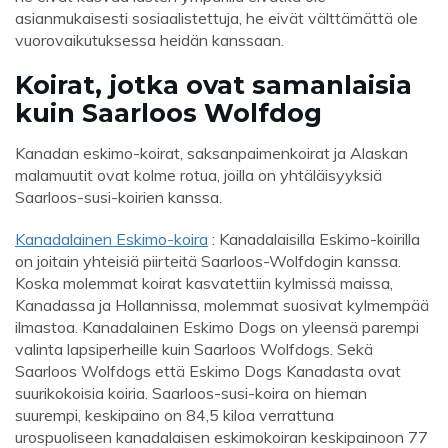
asianmukaisesti sosiaalistettuja, he eivät välttämättä ole
vuorovaikutuksessa heidän kanssaan.
Koirat, jotka ovat samanlaisia ​​
kuin Saarloos Wolfdog
Kanadan eskimo-koirat, saksanpaimenkoirat ja Alaskan
malamuutit ovat kolme rotua, joilla on yhtäläisyyksiä
Saarloos-susi-koirien kanssa.
Kanadalainen Eskimo-koira
: Kanadalaisilla Eskimo-koirilla
on joitain yhteisiä piirteitä Saarloos-Wolfdogin kanssa.
Koska molemmat koirat kasvatettiin kylmissä maissa,
Kanadassa ja Hollannissa, molemmat suosivat kylmempää
ilmastoa. Kanadalainen Eskimo Dogs on yleensä parempi
valinta lapsiperheille kuin Saarloos Wolfdogs. Sekä
Saarloos Wolfdogs että Eskimo Dogs Kanadasta ovat
suurikokoisia koiria. Saarloos-susi-koira on hieman
suurempi, keskipaino on 84,5 kiloa verrattuna
urospuoliseen kanadalaisen eskimokoiran keskipainoon 77