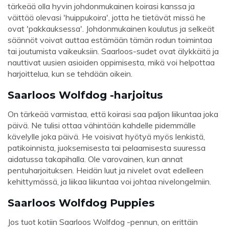
tärkeää olla hyvin johdonmukainen koirasi kanssa ja
väittää olevasi 'huippukoira', jotta he tietävät missä he
ovat 'pakkauksessa'. Johdonmukainen koulutus ja selkeät
säännöt voivat auttaa estämään tämän rodun toimintaa
tai joutumista vaikeuksiin. Saarloos-sudet ovat älykkäitä ja
nauttivat uusien asioiden oppimisesta, mikä voi helpottaa
harjoittelua, kun se tehdään oikein.
Saarloos Wolfdog -harjoitus
On tärkeää varmistaa, että koirasi saa paljon liikuntaa joka
päivä. Ne tulisi ottaa vähintään kahdelle pidemmälle
kävelylle joka päivä. He voisivat hyötyä myös lenkistä,
patikoinnista, juoksemisesta tai pelaamisesta suuressa
aidatussa takapihalla. Ole varovainen, kun annat
pentuharjoituksen. Heidän luut ja nivelet ovat edelleen
kehittymässä, ja liikaa liikuntaa voi johtaa nivelongelmiin.
Saarloos Wolfdog Puppies
Jos tuot kotiin Saarloos Wolfdog -pennun, on erittäin