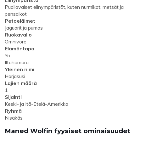
Elinympäristö
Puoliavaiset elinympäristöt, kuten nurmikot, metsät ja
pensaikot
Petoeläimet
Jaguarit ja pumas
Ruokavalio
Omnivore
Elämäntapa
Yö
Iltahämärä
Yleinen nimi
Harjasusi
Lajien määrä
1
Sijainti
Keski- ja Itä-Etelä-Amerikka
Ryhmä
Nisäkäs
Maned Wolfin fyysiset ominaisuudet