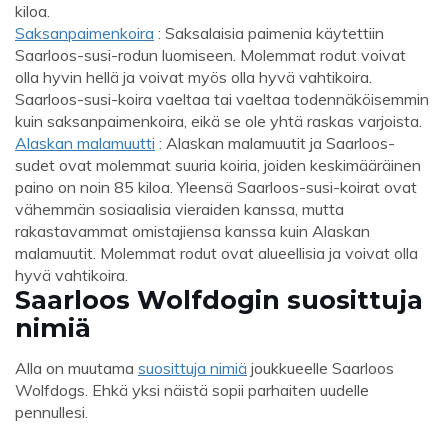
kiloa.
Saksanpaimenkoira
: Saksalaisia ​​paimenia käytettiin
Saarloos-susi-rodun luomiseen. Molemmat rodut voivat
olla hyvin hellä ja voivat myös olla hyvä vahtikoira.
Saarloos-susi-koira vaeltaa tai vaeltaa todennäköisemmin
kuin saksanpaimenkoira, eikä se ole yhtä raskas varjoista.
Alaskan malamuutti
: Alaskan malamuutit ja Saarloos-
sudet ovat molemmat suuria koiria, joiden keskimääräinen
paino on noin 85 kiloa. Yleensä Saarloos-susi-koirat ovat
vähemmän sosiaalisia vieraiden kanssa, mutta
rakastavammat omistajiensa kanssa kuin Alaskan
malamuutit. Molemmat rodut ovat alueellisia ja voivat olla
hyvä vahtikoira.
Saarloos Wolfdogin suosittuja
nimiä
Alla on muutama
suosittuja nimiä
joukkueelle Saarloos
Wolfdogs. Ehkä yksi näistä sopii parhaiten uudelle
pennullesi.