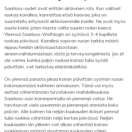
Saarloos-sudet ovat erittäin aktiivinen rotu. Kun valitset
ruokaa koirallesi, kannattaa etsiä kaavaa, joka on
suunniteltu erityisesti aktiivisemmille koirille. Ne ovat myös
suuria koiria, joten muista valita suuren rodun kaava.
Yleensä Saarloos-Wolfdogin on syötävä 3-4 kupillista
ruokaa päivässä. Koirallesi sopivan ruoan tarkka määrä
riippuu heidän aktiivisuustasostaan,
aineenvaihdunnastaan, iästä ja terveysongelmista. Jos et
ole varma, kuinka paljon ruokaa koirasi tulisi syödä
päivittäin, voit tarkistaa eläinlääkäriltäsi.
On yleensä parasta jakaa koiran päivittäin syömän ruoan
kokonaismäärä kahteen annokseen. Tämä voi myös
auttaa vähentämään turvotuksen mahdollisuuksia.
Saarloos-susi-koiranpennulla on pienempi vatsa. He
tarvitsevat vielä useammin ja pienempiä aterioita koko
päivän. Alle kolmen tai neljän kuukauden ikäiset pennut
tulisi ruokkia vähintään neljä kertaa päivässä. Neljän
kuukauden iän jälkeen voit alkaa vähentää koirasi
ruokkimisen määrää muutaman kuukauden välein.