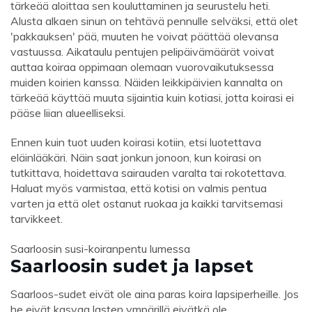
tärkeää aloittaa sen kouluttaminen ja seurustelu heti.
Alusta alkaen sinun on tehtävä pennulle selväksi, että olet
'pakkauksen' pää, muuten he voivat päättää olevansa
vastuussa. Aikataulu pentujen pelipäivämäärät voivat
auttaa koiraa oppimaan olemaan vuorovaikutuksessa
muiden koirien kanssa. Näiden leikkipäivien kannalta on
tärkeää käyttää muuta sijaintia kuin kotiasi, jotta koirasi ei
pääse liian alueelliseksi.
Ennen kuin tuot uuden koirasi kotiin, etsi luotettava
eläinlääkäri. Näin saat jonkun jonoon, kun koirasi on
tutkittava, hoidettava sairauden varalta tai rokotettava.
Haluat myös varmistaa, että kotisi on valmis pentua
varten ja että olet ostanut ruokaa ja kaikki tarvitsemasi
tarvikkeet.
Saarloosin susi-koiranpentu lumessa
Saarloosin sudet ja lapset
Saarloos-sudet eivät ole aina paras koira lapsiperheille. Jos
he eivät kasvaa lasten ympärillä eivätkä ole