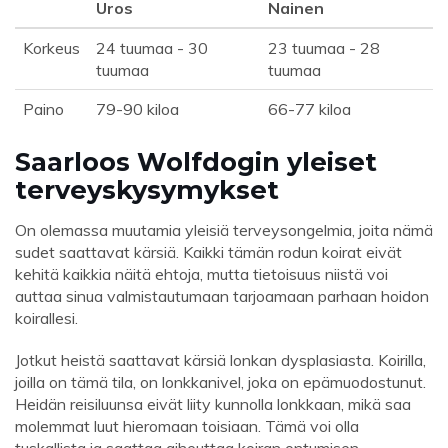
Uros
Nainen
Korkeus
24 tuumaa - 30
23 tuumaa - 28
tuumaa
tuumaa
Paino
79-90 kiloa
66-77 kiloa
Saarloos Wolfdogin yleiset
terveyskysymykset
On olemassa muutamia yleisiä terveysongelmia, joita nämä
sudet saattavat kärsiä. Kaikki tämän rodun koirat eivät
kehitä kaikkia näitä ehtoja, mutta tietoisuus niistä voi
auttaa sinua valmistautumaan tarjoamaan parhaan hoidon
koirallesi.
Jotkut heistä saattavat kärsiä lonkan dysplasiasta. Koirilla,
joilla on tämä tila, on lonkkanivel, joka on epämuodostunut.
Heidän reisiluunsa eivät liity kunnolla lonkkaan, mikä saa
molemmat luut hieromaan toisiaan. Tämä voi olla