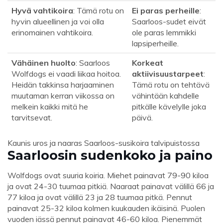
Hyvä vahtikoira
: Tämä rotu on
Ei paras perheille
:
hyvin alueellinen ja voi olla
Saarloos-sudet eivät
erinomainen vahtikoira.
ole paras lemmikki
lapsiperheille.
Vähäinen huolto
: Saarloos
Korkeat
Wolfdogs ei vaadi liikaa hoitoa.
aktiivisuustarpeet
:
Heidän takkinsa harjaaminen
Tämä rotu on tehtävä
muutaman kerran viikossa on
vähintään kahdelle
melkein kaikki mitä he
pitkälle kävelylle joka
tarvitsevat.
päivä.
Kaunis uros ja naaras Saarloos-susikoira talvipuistossa
Saarloosin sudenkoko ja paino
Wolfdogs ovat suuria koiria. Miehet painavat 79-90 kiloa
ja ovat 24-30 tuumaa pitkiä. Naaraat painavat välillä 66 ja
77 kiloa ja ovat välillä 23 ja 28 tuumaa pitkä. Pennut
painavat 25-32 kiloa kolmen kuukauden ikäisinä. Puolen
vuoden iässä pennut painavat 46-60 kiloa. Pienemmät