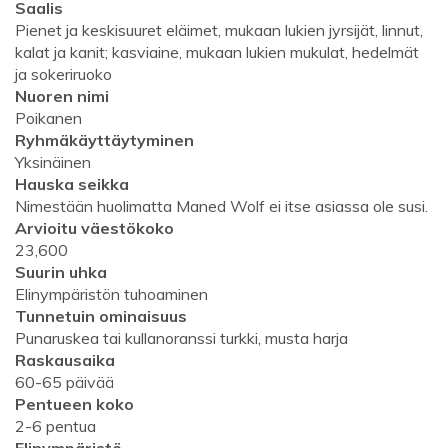
Saalis
Pienet ja keskisuuret eläimet, mukaan lukien jyrsijät, linnut,
kalat ja kanit; kasviaine, mukaan lukien mukulat, hedelmät
ja sokeriruoko
Nuoren nimi
Poikanen
Ryhmäkäyttäytyminen
Yksinäinen
Hauska seikka
Nimestään huolimatta Maned Wolf ei itse asiassa ole susi.
Arvioitu väestökoko
23,600
Suurin uhka
Elinympäristön tuhoaminen
Tunnetuin ominaisuus
Punaruskea tai kullanoranssi turkki, musta harja
Raskausaika
60-65 päivää
Pentueen koko
2-6 pentua