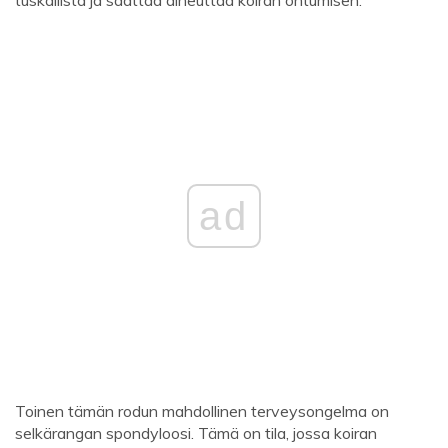
tuskallista ja saattaa aiheuttaa koiran ontumisen.
ad
Toinen tämän rodun mahdollinen terveysongelma on
selkärangan spondyloosi. Tämä on tila, jossa koiran