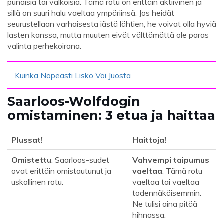
punaisia ​​tai valkoisia. Tämä rotu on erittäin aktiivinen ja
sillä on suuri halu vaeltaa ympäriinsä. Jos heidät
seurustellaan varhaisesta iästä lähtien, he voivat olla hyviä
lasten kanssa, mutta muuten eivät välttämättä ole paras
valinta perhekoirana.
Kuinka Nopeasti Lisko Voi Juosta
Saarloos-Wolfdogin
omistaminen: 3 etua ja haittaa
Plussat!
Haittoja!
Omistettu
: Saarloos-sudet
Vahvempi taipumus
ovat erittäin omistautunut ja
vaeltaa
: Tämä rotu
uskollinen rotu.
vaeltaa tai vaeltaa
todennäköisemmin.
Ne tulisi aina pitää
hihnassa.