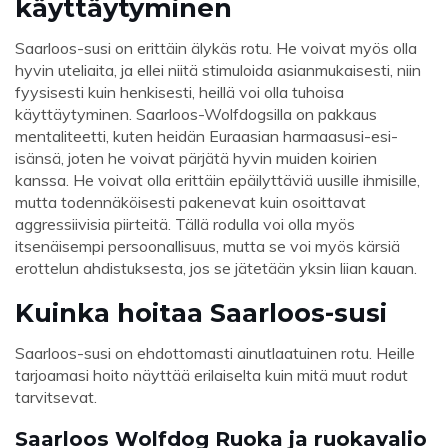
käyttäytyminen
Saarloos-susi on erittäin älykäs rotu. He voivat myös olla
hyvin uteliaita, ja ellei niitä stimuloida asianmukaisesti, niin
fyysisesti kuin henkisesti, heillä voi olla tuhoisa
käyttäytyminen. Saarloos-Wolfdogsilla on pakkaus
mentaliteetti, kuten heidän Euraasian harmaasusi-esi-
isänsä, joten he voivat pärjätä hyvin muiden koirien
kanssa. He voivat olla erittäin epäilyttäviä uusille ihmisille,
mutta todennäköisesti pakenevat kuin osoittavat
aggressiivisia piirteitä. Tällä rodulla voi olla myös
itsenäisempi persoonallisuus, mutta se voi myös kärsiä
erottelun ahdistuksesta, jos se jätetään yksin liian kauan.
Kuinka hoitaa Saarloos-susi
Saarloos-susi on ehdottomasti ainutlaatuinen rotu. Heille
tarjoamasi hoito näyttää erilaiselta kuin mitä muut rodut
tarvitsevat.
Saarloos Wolfdog Ruoka ja ruokavalio