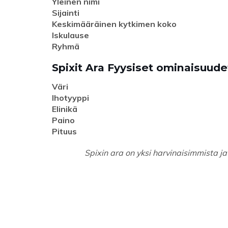
Yleinen nimi
Sijainti
Keskimääräinen kytkimen koko
Iskulause
Ryhmä
Spixit Ara Fyysiset ominaisuude
Väri
Ihotyyppi
Elinikä
Paino
Pituus
Spixin ara on yksi harvinaisimmista 