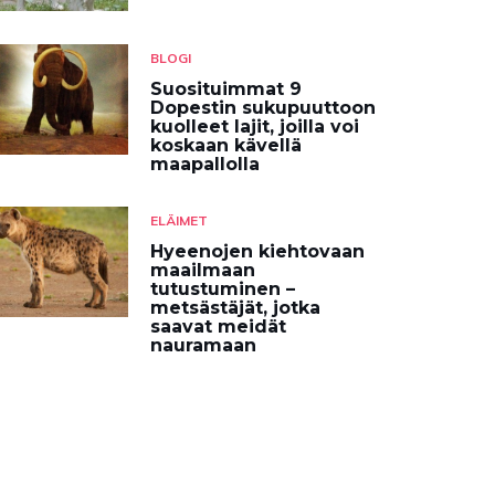
BLOGI
Suosituimmat 9
Dopestin sukupuuttoon
kuolleet lajit, joilla voi
koskaan kävellä
maapallolla
ELÄIMET
Hyeenojen kiehtovaan
maailmaan
tutustuminen –
metsästäjät, jotka
saavat meidät
nauramaan