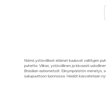
Nämä ystävälliset eläimet kuuluvat valittujen puhu
puhetta. Vilkas, ystävällinen ja kiivaasti uskollin
Brasilian autiometsät. Elinympäristön menetys, s
sukupuuttoon luonnossa. Heidät kasvatetaan n