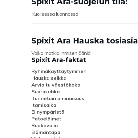
Spixit Ara-suojelun tila:
Kuolleessa luonnossa
Spixit Ara Hauska tosiasia
Voiko matkia ihmisen ääniä!
Spixit Ara-faktat
Ryhmäkäyttäytyminen
Hauska seikka
Arvioitu väestökoko
Suurin uhka
Tunnetuin ominaisuus
Itämisaika
Elinympäristö
Petoeläimet
Ruokavalio
Elämäntapa