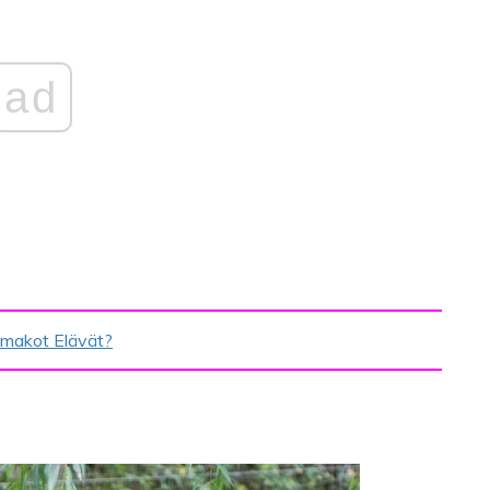
ad
mmakot Elävät?