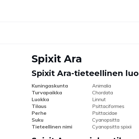
Spixit Ara
Spixit Ara-tieteellinen lu
Kuningaskunta
Animalia
Turvapaikka
Chordata
Luokka
Linnut
Tilaus
Psittaciformes
Perhe
Psittacidae
Suku
Cyanopsitta
Tieteellinen nimi
Cyanopsitta spixii