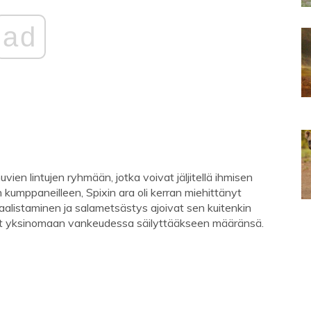
ad
vien lintujen ryhmään, jotka voivat jäljitellä ihmisen
en kumppaneilleen, Spixin ara oli kerran miehittänyt
aalistaminen ja salametsästys ajoivat sen kuitenkin
yt yksinomaan vankeudessa säilyttääkseen määränsä.