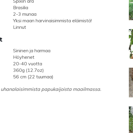
Spixin ara
Brasilia
2-3 munaa
Yksi maan harvinaisimmista eläimistä!
Linnut
t
Sininen ja harmaa
Höyhenet
20-40 vuotta
360g (12.7oz)
56 cm (22 tuumaa)
ja uhanalaisimmista papukaijoista maailmassa.