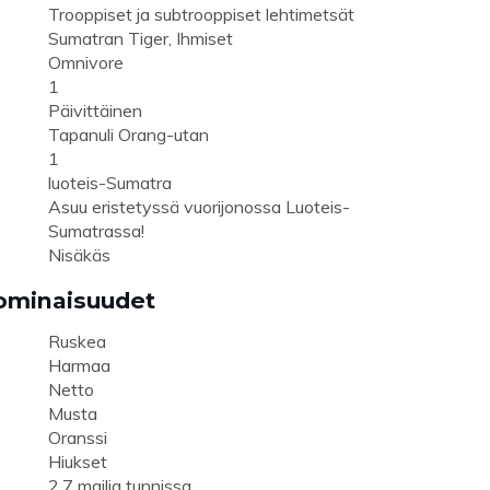
Trooppiset ja subtrooppiset lehtimetsät
Sumatran Tiger, Ihmiset
Omnivore
1
Päivittäinen
Tapanuli Orang-utan
1
luoteis-Sumatra
Asuu eristetyssä vuorijonossa Luoteis-
Sumatrassa!
Nisäkäs
 ominaisuudet
Ruskea
Harmaa
Netto
Musta
Oranssi
Hiukset
2.7 mailia tunnissa