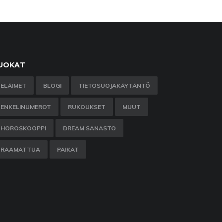
UOKAT
ELÄIMET
BLOGI
TIETOSUOJAKÄYTÄNTÖ
ENKELINUMEROT
RUKOUKSET
MUUT
HOROSKOOPPI
DREAM SANASTO
RAAMATTUA
PAIKAT