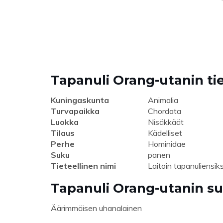
Tapanuli Orang-utanin tie
Kuningaskunta
Animalia
Turvapaikka
Chordata
Luokka
Nisäkkäät
Tilaus
Kädelliset
Perhe
Hominidae
Suku
panen
Tieteellinen nimi
Laitoin tapanuliensik
Tapanuli Orang-utanin suo
Äärimmäisen uhanalainen