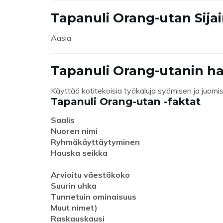
Tapanuli Orang-utan Sijai
Aasia
Tapanuli Orang-utanin ha
Käyttää kotitekoisia työkaluja syömisen ja juom
Tapanuli Orang-utan -faktat
Saalis
Nuoren nimi
Ryhmäkäyttäytyminen
Hauska seikka
Arvioitu väestökoko
Suurin uhka
Tunnetuin ominaisuus
Muut nimet)
Raskauskausi