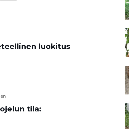
teellinen luokitus
sen
jelun tila: