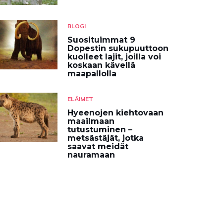
BLOGI
Suosituimmat 9
Dopestin sukupuuttoon
kuolleet lajit, joilla voi
koskaan kävellä
maapallolla
ELÄIMET
Hyeenojen kiehtovaan
maailmaan
tutustuminen –
metsästäjät, jotka
saavat meidät
nauramaan