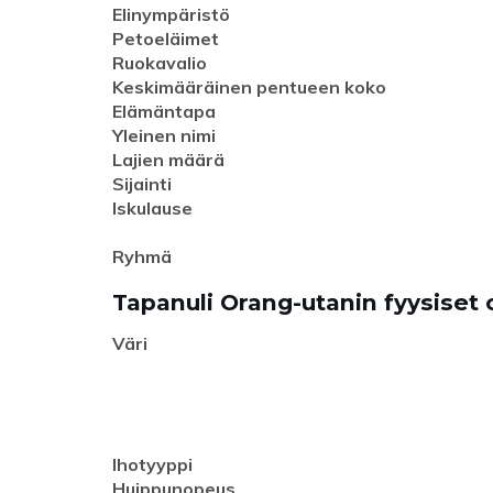
Elinympäristö
Petoeläimet
Ruokavalio
Keskimääräinen pentueen koko
Elämäntapa
Yleinen nimi
Lajien määrä
Sijainti
Iskulause
Ryhmä
Tapanuli Orang-utanin fyysiset
Väri
Ihotyyppi
Huippunopeus