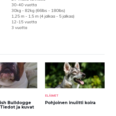
30-40 vuotta
30kg - 82kg (66lbs - 180lbs)
1,25 m - 1,5 m (4 jalkaa - 5 jalkaa)
12-15 vuotta
3 vuotta
ELÄIMET
ish Bulldogge
Pohjoinen inuiitti koira
Tiedot ja kuvat