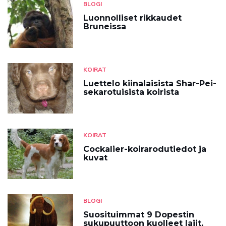
BLOGI
Luonnolliset rikkaudet
Bruneissa
KOIRAT
Luettelo kiinalaisista Shar-Pei-
sekarotuisista koirista
KOIRAT
Cockalier-koirarodutiedot ja
kuvat
BLOGI
Suosituimmat 9 Dopestin
sukupuuttoon kuolleet lajit,