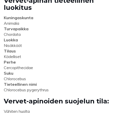
Vervet-apinan tieteellinen
luokitus
Kuningaskunta
Animalia
Turvapaikka
Chordata
Luokka
Nisäkkäät
Tilaus
Kädelliset
Perhe
Cercopithecidae
Suku
Chlorocebus
Tieteellinen nimi
Chlorocebus pygerythrus
Vervet-apinoiden suojelun tila:
Vähiten huolta