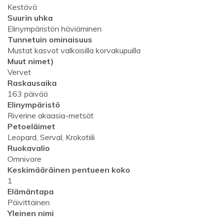
Kestävä
Suurin uhka
Elinympäristön häviäminen
Tunnetuin ominaisuus
Mustat kasvot valkoisilla korvakupuilla
Muut nimet)
Vervet
Raskausaika
163 päivää
Elinympäristö
Riverine akaasia-metsät
Petoeläimet
Leopard, Serval, Krokotiili
Ruokavalio
Omnivore
Keskimääräinen pentueen koko
1
Elämäntapa
Päivittäinen
Yleinen nimi