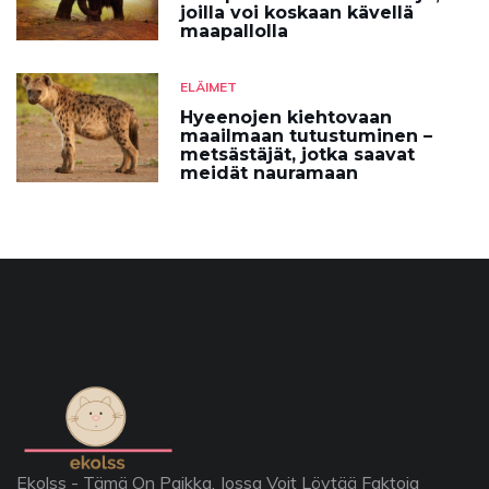
joilla voi koskaan kävellä
maapallolla
ELÄIMET
Hyeenojen kiehtovaan
maailmaan tutustuminen –
metsästäjät, jotka saavat
meidät nauramaan
Ekolss - Tämä On Paikka, Jossa Voit Löytää Faktoja