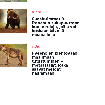
BLOGI
Suosituimmat 9
Dopestin sukupuuttoon
kuolleet lajit, joilla voi
koskaan kävellä
maapallolla
ELÄIMET
Hyeenojen kiehtovaan
maailmaan
tutustuminen –
metsästäjät, jotka
saavat meidät
nauramaan