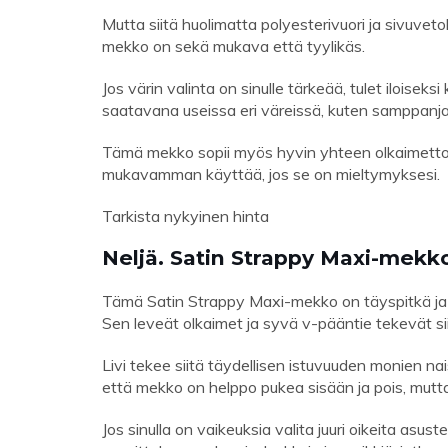
Mutta siitä huolimatta polyesterivuori ja sivuvet
mekko on sekä mukava että tyylikäs.
Jos värin valinta on sinulle tärkeää, tulet iloise
saatavana useissa eri väreissä, kuten samppanjaa
Tämä mekko sopii myös hyvin yhteen olkaimettomie
mukavamman käyttää, jos se on mieltymyksesi.
Tarkista nykyinen hinta
Neljä. Satin Strappy Maxi-mekk
Tämä Satin Strappy Maxi-mekko on täyspitkä ja kii
Sen leveät olkaimet ja syvä v-pääntie tekevät s
Livi tekee siitä täydellisen istuvuuden monien nai
että mekko on helppo pukea sisään ja pois, mutta 
Jos sinulla on vaikeuksia valita juuri oikeita asus