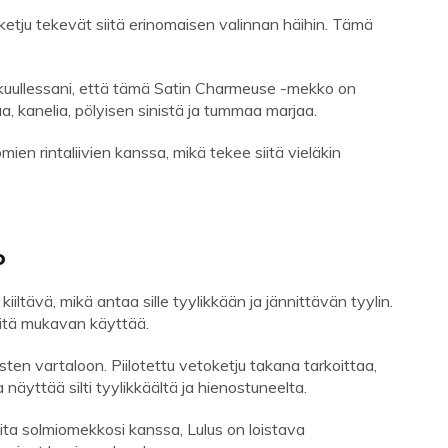
oketju tekevät siitä erinomaisen valinnan häihin. Tämä
ksi kuullessani, että tämä Satin Charmeuse -mekko on
, kanelia, pölyisen sinistä ja tummaa marjaa.
n rintaliivien kanssa, mikä tekee siitä vieläkin
o
ltävä, mikä antaa sille tyylikkään ja jännittävän tyylin.
iitä mukavan käyttää.
sten vartaloon. Piilotettu vetoketju takana tarkoittaa,
näyttää silti tyylikkäältä ja hienostuneelta.
teita solmiomekkosi kanssa, Lulus on loistava