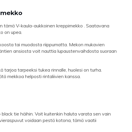
pimekko
 on tämä V-kaula-aukkoinen kreppimekko . Saatavana
o on upea.
koosta tai muodosta riippumatta. Mekon mukavien
ntien ansiosta voit nauttia lupaustenvaihdosta suoraan
ä tarjoa tarpeeksi tukea rinnalle, huolesi on turha.
tä mekkoa helposti rintaliivien kanssa.
ack tie häihin. Voit kuitenkin haluta varata sen vain
äävieraspuvut voidaan pestä kotona, tämä vaatii