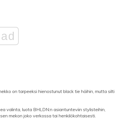
ad
ko on tarpeeksi hienostunut black tie häihin, mutta silti
 valinta, luota BHLDN:n asiantunteviin stylisteihin,
sen mekon joko verkossa tai henkilökohtaisesti.