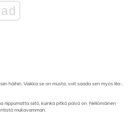
ad
in häihin. Vaikka se on musta, voit saada sen myös lila-,
 riippumatta siitä, kuinka pitkä päivä on. Neliömäinen
 entistä mukavamman.