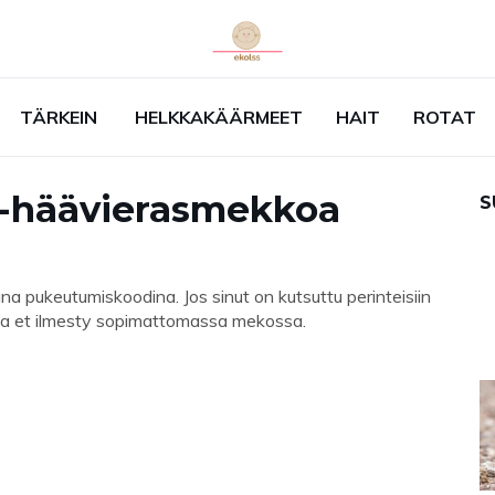
TÄRKEIN
HELKKAKÄÄRMEET
HAIT
ROTAT
e -häävierasmekkoa
S
na pukeutumiskoodina. Jos sinut on kutsuttu perinteisiin
otta et ilmesty sopimattomassa mekossa.