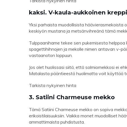
Tarkista nykyinen hinta
kaksi. V-kaula-aukkoinen krep
Yksi parhaista muodollisista häävierasmekoista
keskiyön mustana ja metsänvihreänä tämä mekk
Tulppaanihame tekee sen pukemisesta helppoa 
spagettihihnojen ja mekolle nimen antavan v-pää
vastaanoton loppuun.
Jos olet huolissasi siitä, että solmiomekkosi ei ehk
Matalasta pääntieestä huolimatta voit käyttää tä
Tarkista nykyinen hinta
3. Satiini Charmeuse mekko
Tämä Satiini Charmeuse mekko on sopiva mekko bl
erikoistilaisuuksiin. Vaikka monet muodolliset h
ammattimaista puhdistusta.