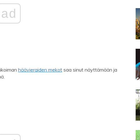
ad
likoiman
häävieraiden mekot
saa sinut näyttämään ja
nä.