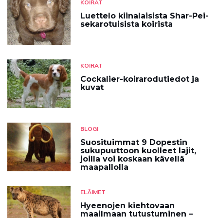
KOIRAT
Luettelo kiinalaisista Shar-Pei-
sekarotuisista koirista
KOIRAT
Cockalier-koirarodutiedot ja
kuvat
BLOGI
Suosituimmat 9 Dopestin
sukupuuttoon kuolleet lajit,
joilla voi koskaan kävellä
maapallolla
ELÄIMET
Hyeenojen kiehtovaan
maailmaan tutustuminen –