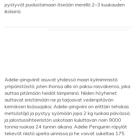
pystyvät puolustamaan itseään merellä 2–3 kuukauden
ikäisinä.
Adelie-pingviinit asuvat yhdessä maan kylmimmistä
ympäristöistä, joten ihonsa alla on paksu rasvakerros, joka
auttaa pitämään heidät lämpiminä. Niiden höyhenet
auttavat eristämään ne ja tarjoavat vedenpitävän
kerroksen lisäsuojaksi. Adelie-pingviini on erittäin tehokas
metsästäjä ja pystyy syömään jopa 2 kg ruokaa päivässä,
ja jalostussihteeristön uskotaan kuluttavan noin 9000
tonnia ruokaa 24 tunnin aikana. Adelie Penguinin räpylät
tekevät niistä upeita uinnissa ja he voivat sukeltaa 175