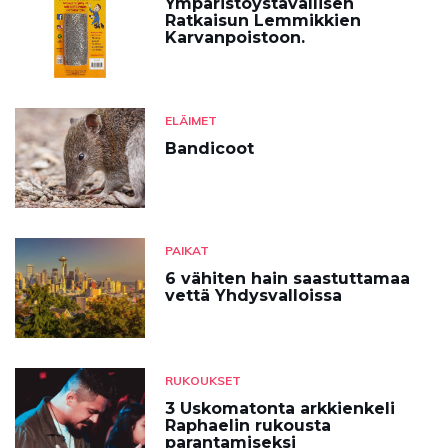
Ympäristöystävällisen
Ratkaisun Lemmikkien
Karvanpoistoon.
ELÄIMET
Bandicoot
PAIKAT
6 vähiten hain saastuttamaa
vettä Yhdysvalloissa
RUKOUKSET
3 Uskomatonta arkkienkeli
Raphaelin rukousta
parantamiseksi