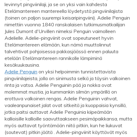
levinnyt pingviinilaji, ja se on yksi vain kahdesta
Etelämantereen mantereella löydetystä pingviinilajista
(toinen on paljon suurempi keisaripingviini). Adelie Penguin
nimettiin vuonna 1840 ranskalaisen tutkimusmatkailijan
Jules Dumont d'Urvillen nimeksi Penguin vaimolleen
Adelielle. Adelie-pingviinit ovat sopeutuneet hyvin
Etelämantereen elämään, kun nämä muuttolinnut
talvehtivat pohjoisessa pakkasjäässä ennen paluuta
etelään Etelämantereen rannikolle lämpiminä
kesäkuukausina.
Adelie Penguin
on yksi helpoimmin tunnistettavista
pingviinilajeista, jolla on sinimusta selkä ja täysin valkoinen
rinta ja vatsa. Adelie Penguinin pää ja nokka ovat
molemmat mustia, ja kummankin silmän ympärillä on
erottuva valkoinen rengas. Adelie Penguinin vahvat,
vaaleanpunaiset jalat ovat sitkeitä ja kuoppaisia ​​kynsillä,
jotka paitsi auttavat Adelie Penguinia kiipeämään
kallioisille kallioille saavuttaakseen pesimäpaikkansa, mutta
myös auttavat työntämään niitä pitkin, kun he liukuvat
(soutevat) pitkin jäätä . Adelie-pingviinit käyttävät myös