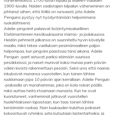
vähenemisestä 1700-luvun lopulla ja Baleen-valaiden
1900-luvulla. Näiden saalistajien kilpailun väheneminen on
johtanut siihen, että Krilliä on runsaasti, jota Adelie
Penguins pystyy nyt hyödyntämään helpommana
ruokalähteenä.
Adelie-pingviinit palaavat lisääntymisalueilleen
Etelämantereen kesäkuukausina marras- ja joulukuussa.
Heidän pehmeät jalkansa on suunniteltu hyvin kävelylle
maalla, mikä tekee vaelluksen pesimämaalleen paljon
helpompaa, kun pingviini paastoaa tänä aikana. Adelie
Penguin -parit astuvat pariksi elämään suurissa
pesäkkeissä, ja naiset munivat kaksi munaa parin päivän
välein kivistä rakennettuun pesään. Sekä uros että naaras
inkuboivat munansa vuorotellen, kun toinen lähtee
ruokkimaan jopa 10 päivän ajan kerrallaan. Adelie Penguin
-poikasilla on munahammas, joka on kola nokan päällä,
mikä auttaa heitä irtoamaan munasta. Kun he ovat
kuoriutuneet, vanhemmat jatkavat vuorotellen
huolehtiakseen lapsistaan, kun taas toinen lähtee
keräämään ruokaa. Noin kuukauden kuluttua poikaset
kokoontuvat ryhmiksi, joita kutsutaan lastentarhoiksi, ja