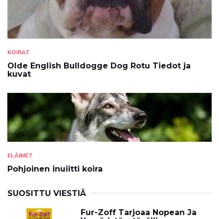
KOIRAT
Olde English Bulldogge Dog Rotu Tiedot ja
kuvat
ELÄIMET
Pohjoinen inuiitti koira
SUOSITTU VIESTIÄ
Fur-Zoff Tarjoaa Nopean Ja