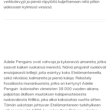
verkkolevyjä ja pieniä räpylöitä kuljettamaan niitä pitkin
uidessaan kylmissä vesissä.
Adelie Penguins ovat vahvoja ja kykeneviä uimareita, jotka
saavat kaiken ruokansa merestä. Nämä pingviinit ruokkivat
ensisijaisesti krillejä, joita esiintyy koko Etelämantereella,
sekä nilviäisiä, kalmareita ja pieniä kaloja. Rekistely
fossiilisista munankuorista, jotka on kertynyt Adelie
Penguin -kolonioihin viimeisten 38 000 vuoden aikana,
paljastaa äkillisen muutoksen kalaperusteisesta
ruokavaliosta Krilliksi, joka alkoi kaksisataa vuotta sitten.
Tämän uskotaan johtuvan Etelämantereen turkihylkeen