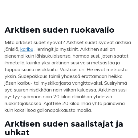
Arktisen suden ruokavalio
Mitä arktiset sudet syövät? Arktiset sudet syövät arktisia
jänisiä,
karibu
, lemingit ja myskinit. Arktinen susi on
pienempi kuin lähisukulaisensa, harmaa susi. Joten saatat
ihmetellä, kuinka yksi arktinen susi voisi metsästää ja
tappaa suuria nisäkkäitä. Vastaus on: He eivät metsästä
yksin. Sudepakkaus toimii yhdessä erottamaan heikko
jäsen karibu- tai myskikarjasta vangittavaksi. Susiryhmä
syö suuren nisäkkään noin viikon kuluessa. Arktinen susi
pystyy syömään noin 20 kiloa eläinlihaa yhdessä
ruokintajaksossa. Ajattele 20 kiloa lihaa yhtä painavina
kuin kaksi isoa gallonapakkausta maalia.
Arktisen suden saalistajat ja
uhkat