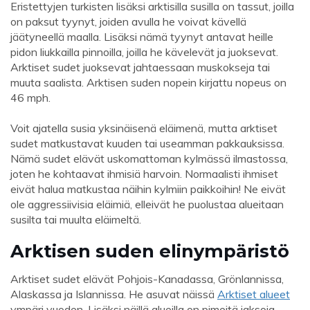
Eristettyjen turkisten lisäksi arktisilla susilla on tassut, joilla
on paksut tyynyt, joiden avulla he voivat kävellä
jäätyneellä maalla. Lisäksi nämä tyynyt antavat heille
pidon liukkailla pinnoilla, joilla he kävelevät ja juoksevat.
Arktiset sudet juoksevat jahtaessaan muskokseja tai
muuta saalista. Arktisen suden nopein kirjattu nopeus on
46 mph.
Voit ajatella susia yksinäisenä eläimenä, mutta arktiset
sudet matkustavat kuuden tai useamman pakkauksissa.
Nämä sudet elävät uskomattoman kylmässä ilmastossa,
joten he kohtaavat ihmisiä harvoin. Normaalisti ihmiset
eivät halua matkustaa näihin kylmiin paikkoihin! Ne eivät
ole aggressiivisia eläimiä, elleivät he puolustaa alueitaan
susilta tai muulta eläimeltä.
Arktisen suden elinympäristö
Arktiset sudet elävät Pohjois-Kanadassa, Grönlannissa,
Alaskassa ja Islannissa. He asuvat näissä
Arktiset alueet
ympäri vuoden. Lisäksi näillä alueilla on pimeitä jaksoja,