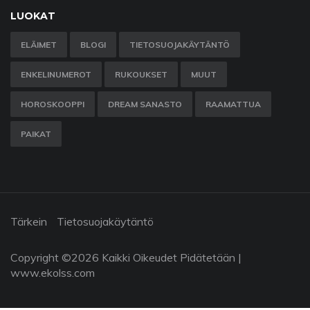
LUOKAT
ELÄIMET
BLOGI
TIETOSUOJAKÄYTÄNTÖ
ENKELINUMEROT
RUKOUKSET
MUUT
HOROSKOOPPI
DREAM SANASTO
RAAMATTUA
PAIKAT
Tärkein
Tietosuojakäytäntö
Copyright ©
2026 Kaikki Oikeudet Pidätetään |
www.ekolss.com