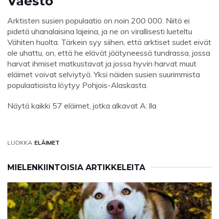
Väestö
Arktisten susien populaatio on noin 200 000. Niitä ei
pidetä uhanalaisina lajeina, ja ne on virallisesti lueteltu
Vähiten huolta. Tärkein syy siihen, että arktiset sudet eivät
ole uhattu, on, että he elävät jäätyneessä tundrassa, jossa
harvat ihmiset matkustavat ja jossa hyvin harvat muut
eläimet voivat selviytyä. Yksi näiden susien suurimmista
populaatioista löytyy Pohjois-Alaskasta.
Näytä kaikki 57 eläimet, jotka alkavat A: lla
LUOKKA
ELÄIMET
MIELENKIINTOISIA ARTIKKELEITA