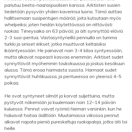
pariutuu beeta-naaraspuolisen kanssa. Arktisten susien
tiedetään pysyvän yhden kaverinsa luona. Tämä auttaa
hallitsemaan susipentujen määrää, joita kutsutaan myös
whelpeiksi, joten heidän käytettävissä on riittävästi
ruokaa. Tiineysaika on 63 päivää, ja äiti synnyttää eläviä
2-3 susi-pentua. Vastasyntyneillä pennuilla on tumma
turkki ja siniset iirikset, jotka muuttuvat keltaisiksi
ikääntyessään. He painavat noin 3-4 kiloa syntyessään,
mutta alkavat nopeasti kasvaa enemmän. Arktiset sudet
synnyttävät myöhemmin toukokuussa ja joskus kesäkuun
alussa. Tämä eroaa harmaista susista. Harmaat sudet
synnyttävät huhtikuussa, ja pentueessa on yleensä 4-5
poikaa.
He ovat syntyneet silmät ja korvat suljettuina, mutta
pystyvät näkemään ja kuulemaan noin 12–14 päivän
kuluessa. Pennut voivat ryömiä hieman varsinkin, kun he
haluavat hoitaa äidiltään. Muutamassa viikossa pennut
alkavat napata pieniä pureskeltuja ruokapaloja, jotka äiti toi
heille.