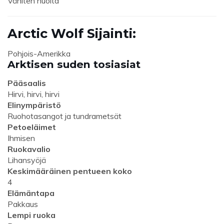
Vähiten huolta
Arctic Wolf Sijainti:
Pohjois-Amerikka
Arktisen suden tosiasiat
Pääsaalis
Hirvi, hirvi, hirvi
Elinympäristö
Ruohotasangot ja tundrametsät
Petoeläimet
Ihmisen
Ruokavalio
Lihansyöjä
Keskimääräinen pentueen koko
4
Elämäntapa
Pakkaus
Lempi ruoka