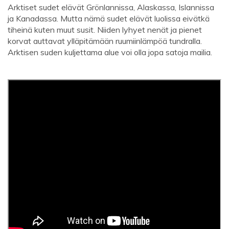
Arktiset sudet elävät Grönlannissa, Alaskassa, Islannissa
ja Kanadassa. Mutta nämä sudet elävät luolissa eivätkä
tiheinä kuten muut susit. Niiden lyhyet nenät ja pienet
korvat auttavat ylläpitämään ruumiinlämpöä tundralla.
Arktisen suden kuljettama alue voi olla jopa satoja mailia.