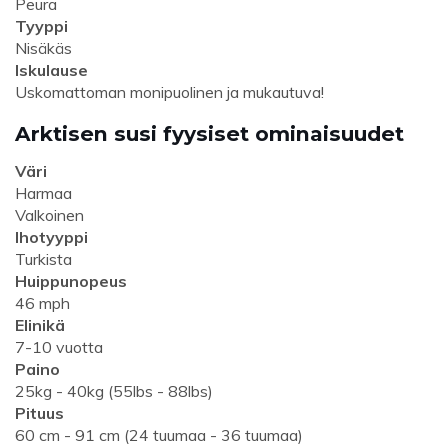
Peura
Tyyppi
Nisäkäs
Iskulause
Uskomattoman monipuolinen ja mukautuva!
Arktisen susi fyysiset ominaisuudet
Väri
Harmaa
Valkoinen
Ihotyyppi
Turkista
Huippunopeus
46 mph
Elinikä
7-10 vuotta
Paino
25kg - 40kg (55lbs - 88lbs)
Pituus
60 cm - 91 cm (24 tuumaa - 36 tuumaa)