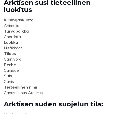
Arktisen susi tieteellinen
luokitus
Kuningaskunta
Animalia
Turvapaikka
Chordata
Luokka
Nisäkkäät
Tilaus
Carnivora
Perhe
Canidae
Suku
Canis
Tieteellinen nimi
Canus Lupus Arcticus
Arktisen suden suojelun tila: