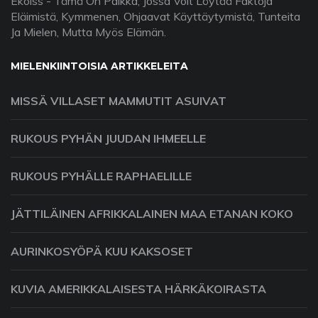
Ekolss - Tämä On Paikka, Jossa Voit Löytää Faktoja
Eläimistä, Kymmenen, Ohjaavat Käyttäytymistä, Tunteita
Ja Mielen, Mutta Myös Elämän.
MIELENKIINTOISIA ARTIKKELEITA
MISSÄ VILLASET MAMMUTIT ASUIVAT
RUKOUS PYHÄN JUUDAN IHMEELLE
RUKOUS PYHÄLLE RAPHAELILLE
JÄTTILÄINEN AFRIKKALAINEN MAA ETANAN KOKO
AURINKOSYÖPÄ KUU KAKSOSET
KUVIA AMERIKKALAISESTA HÄRKÄKOIRASTA