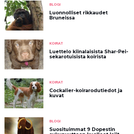
BLOGI
Luonnolliset rikkaudet
Bruneissa
KOIRAT
Luettelo kiinalaisista Shar-Pei-
sekarotuisista koirista
KOIRAT
Cockalier-koirarodutiedot ja
kuvat
BLOGI
Suosituimmat 9 Dopestin