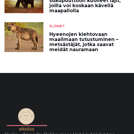
sukupuuttoon kuolleet lajit,
joilla voi koskaan kävellä
maapallolla
ELÄIMET
Hyeenojen kiehtovaan
maailmaan tutustuminen –
metsästäjät, jotka saavat
meidät nauramaan