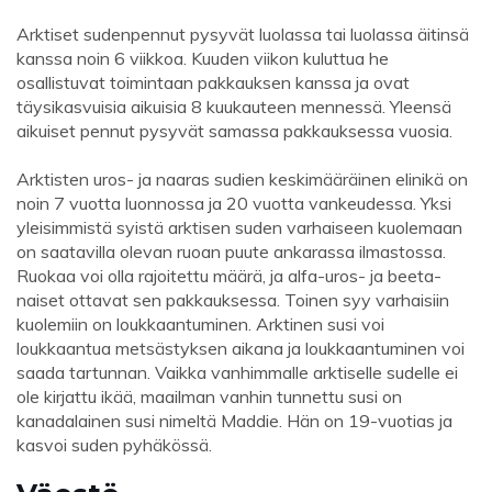
Arktiset sudenpennut pysyvät luolassa tai luolassa äitinsä
kanssa noin 6 viikkoa. Kuuden viikon kuluttua he
osallistuvat toimintaan pakkauksen kanssa ja ovat
täysikasvuisia aikuisia 8 kuukauteen mennessä. Yleensä
aikuiset pennut pysyvät samassa pakkauksessa vuosia.
Arktisten uros- ja naaras sudien keskimääräinen elinikä on
noin 7 vuotta luonnossa ja 20 vuotta vankeudessa. Yksi
yleisimmistä syistä arktisen suden varhaiseen kuolemaan
on saatavilla olevan ruoan puute ankarassa ilmastossa.
Ruokaa voi olla rajoitettu määrä, ja alfa-uros- ja beeta-
naiset ottavat sen pakkauksessa. Toinen syy varhaisiin
kuolemiin on loukkaantuminen. Arktinen susi voi
loukkaantua metsästyksen aikana ja loukkaantuminen voi
saada tartunnan. Vaikka vanhimmalle arktiselle sudelle ei
ole kirjattu ikää, maailman vanhin tunnettu susi on
kanadalainen susi nimeltä Maddie. Hän on 19-vuotias ja
kasvoi suden pyhäkössä.