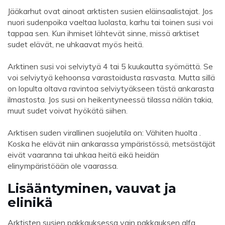
Jääkarhut ovat ainoat arktisten susien eläinsaalistajat. Jos
nuori sudenpoika vaeltaa luolasta, karhu tai toinen susi voi
tappaa sen. Kun ihmiset lähtevät sinne, missä arktiset
sudet elävät, ne uhkaavat myös heitä.
Arktinen susi voi selviytyä 4 tai 5 kuukautta syömättä. Se
voi selviytyä kehoonsa varastoidusta rasvasta. Mutta sillä
on lopulta oltava ravintoa selviytyäkseen tästä ankarasta
ilmastosta. Jos susi on heikentyneessä tilassa nälän takia,
muut sudet voivat hyökätä siihen.
Arktisen suden virallinen suojelutila on: Vähiten huolta .
Koska he elävät niin ankarassa ympäristössä, metsästäjät
eivät vaaranna tai uhkaa heitä eikä heidän
elinympäristöään ole vaarassa.
Lisääntyminen, vauvat ja
elinikä
Arktisten susien pakkauksessa vain pakkauksen alfa