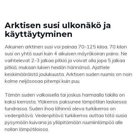
Arktisen susi ulkonäkö ja
käyttäytyminen
Aikuinen arktinen susi voi painaa 70-125 kiloa. 70 kilon
susi on yhtä suuri kuin 4 aikuisen mäyräkoiran paino. Ne
vaihtelevat 2-3 jalkaa pitkiä ja voivat olla jopa 5 jalkaa
pitkiä, mukaan lukien heidän hännänsä. Ajattele
keskimääräistä joulukuusta. Arktisen suden ruumis on noin
kolme neljäsosaa pitempi kuin puu.
Tämän suden valkoisella tai joskus harmaalla takilla on
kaksi kerrosta. Yläkerros paksunee lämpötilan laskiessa
tundrassa. Suden ihoa lähinnä oleva turkikerros on
vedenpitävä. Vedenpitävä turkikerros auttaa tätä susia
pysymään kuivana ja ylläpitämään ruumiinlämpöä alle
nollan lämpötiloissa.