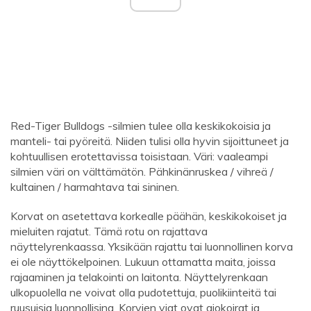
Red-Tiger Bulldogs -silmien tulee olla keskikokoisia ja
manteli- tai pyöreitä. Niiden tulisi olla hyvin sijoittuneet ja
kohtuullisen erotettavissa toisistaan. Väri: vaaleampi
silmien väri on välttämätön. Pähkinänruskea / vihreä /
kultainen / harmahtava tai sininen.
Korvat on asetettava korkealle päähän, keskikokoiset ja
mieluiten rajatut. Tämä rotu on rajattava
näyttelyrenkaassa. Yksikään rajattu tai luonnollinen korva
ei ole näyttökelpoinen. Lukuun ottamatta maita, joissa
rajaaminen ja telakointi on laitonta. Näyttelyrenkaan
ulkopuolella ne voivat olla pudotettuja, puolikiinteitä tai
ruusuisia luonnollisina. Korvien viat ovat ajokoirat ja