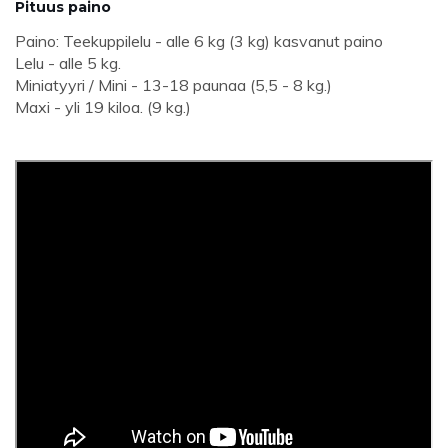
Pituus paino
Paino: Teekuppilelu - alle 6 kg (3 kg) kasvanut paino
Lelu - alle 5 kg.
Miniatyyri / Mini - 13-18 paunaa (5,5 - 8 kg.)
Maxi - yli 19 kiloa. (9 kg.)