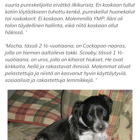
suuria pureskelijoita eivätkä ilkikurisia. En koskaan tullut
kotiin löytääkseen tuhottu kenkä, pureskellut huonekalut
tai roskakorit. Ei koskaan. Molemmilla YMP: lläni oli
talon täydellinen hallinta, eikä niitä koskaan ollut
häkissä. '
'Mocha, tässä 2 ½-vuotiaana, on Cockapoo-naaras,
jolla on hieman aaltoileva takki. Scooby, tässä 1 ½-
vuotiaana, on uros, jolla on kiharat hiukset. He ovat
kirkkaita, hellä ja rakastavat ihmisiä. Molemmat olivat
pelastettuja ja niistä on kasvanut hyvin käyttäytyviä,
sosiaalisia ja rakastettuja lemmikkejä. '