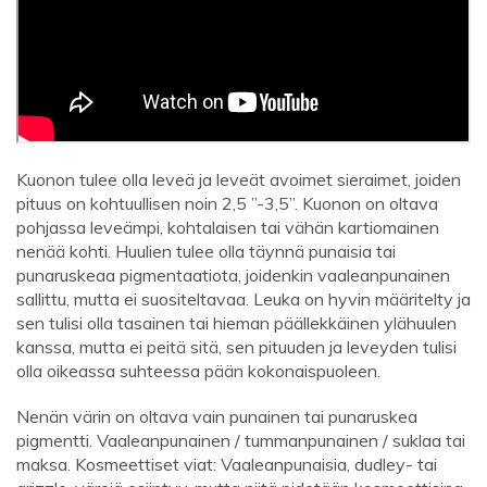
Kuonon tulee olla leveä ja leveät avoimet sieraimet, joiden
pituus on kohtuullisen noin 2,5 ”-3,5”. Kuonon on oltava
pohjassa leveämpi, kohtalaisen tai vähän kartiomainen
nenää kohti. Huulien tulee olla täynnä punaisia ​​tai
punaruskeaa pigmentaatiota, joidenkin vaaleanpunainen
sallittu, mutta ei suositeltavaa. Leuka on hyvin määritelty ja
sen tulisi olla tasainen tai hieman päällekkäinen ylähuulen
kanssa, mutta ei peitä sitä, sen pituuden ja leveyden tulisi
olla oikeassa suhteessa pään kokonaispuoleen.
Nenän värin on oltava vain punainen tai punaruskea
pigmentti. Vaaleanpunainen / tummanpunainen / suklaa tai
maksa. Kosmeettiset viat: Vaaleanpunaisia, dudley- tai