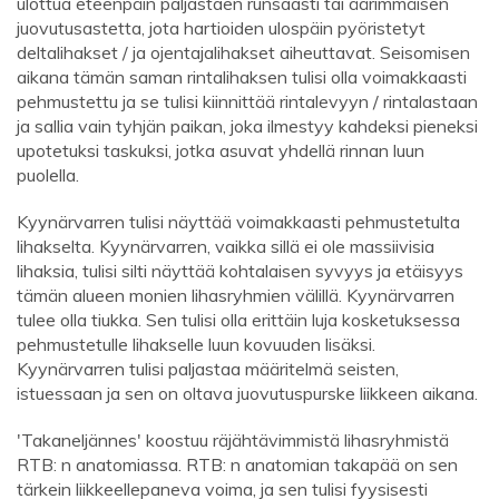
ulottua eteenpäin paljastaen runsaasti tai äärimmäisen
juovutusastetta, jota hartioiden ulospäin pyöristetyt
deltalihakset / ja ojentajalihakset aiheuttavat. Seisomisen
aikana tämän saman rintalihaksen tulisi olla voimakkaasti
pehmustettu ja se tulisi kiinnittää rintalevyyn / rintalastaan ​​
ja sallia vain tyhjän paikan, joka ilmestyy kahdeksi pieneksi
upotetuksi taskuksi, jotka asuvat yhdellä rinnan luun
puolella.
Kyynärvarren tulisi näyttää voimakkaasti pehmustetulta
lihakselta. Kyynärvarren, vaikka sillä ei ole massiivisia
lihaksia, tulisi silti näyttää kohtalaisen syvyys ja etäisyys
tämän alueen monien lihasryhmien välillä. Kyynärvarren
tulee olla tiukka. Sen tulisi olla erittäin luja kosketuksessa
pehmustetulle lihakselle luun kovuuden lisäksi.
Kyynärvarren tulisi paljastaa määritelmä seisten,
istuessaan ja sen on oltava juovutuspurske liikkeen aikana.
'Takaneljännes' koostuu räjähtävimmistä lihasryhmistä
RTB: n anatomiassa. RTB: n anatomian takapää on sen
tärkein liikkeellepaneva voima, ja sen tulisi fyysisesti