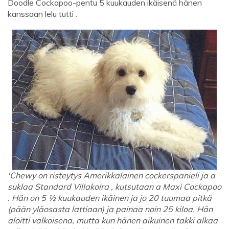
Doodle Cockapoo-pentu 5 kuukauden ikäisenä hänen
kanssaan lelu tutti .
'Chewy on risteytys Amerikkalainen cockerspanieli ja a
suklaa Standard Villakoira , kutsutaan a Maxi Cockapoo
. Hän on 5 ½ kuukauden ikäinen ja jo 20 tuumaa pitkä
(pään yläosasta lattiaan) ja painaa noin 25 kiloa. Hän
aloitti valkoisena, mutta kun hänen aikuinen takki alkaa