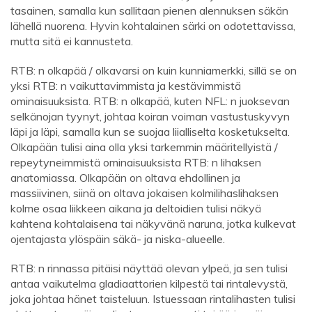
tasainen, samalla kun sallitaan pienen alennuksen säkän
lähellä nuorena. Hyvin kohtalainen särki on odotettavissa,
mutta sitä ei kannusteta.
RTB: n olkapää / olkavarsi on kuin kunniamerkki, sillä se on
yksi RTB: n vaikuttavimmista ja kestävimmistä
ominaisuuksista. RTB: n olkapää, kuten NFL: n juoksevan
selkänojan tyynyt, johtaa koiran voiman vastustuskyvyn
läpi ja läpi, samalla kun se suojaa liialliselta kosketukselta.
Olkapään tulisi aina olla yksi tarkemmin määritellyistä /
repeytyneimmistä ominaisuuksista RTB: n lihaksen
anatomiassa. Olkapään on oltava ehdollinen ja
massiivinen, siinä on oltava jokaisen kolmilihaslihaksen
kolme osaa liikkeen aikana ja deltoidien tulisi näkyä
kahtena kohtalaisena tai näkyvänä naruna, jotka kulkevat
ojentajasta ylöspäin säkä- ja niska-alueelle.
RTB: n rinnassa pitäisi näyttää olevan ylpeä, ja sen tulisi
antaa vaikutelma gladiaattorien kilpestä tai rintalevystä,
joka johtaa hänet taisteluun. Istuessaan rintalihasten tulisi