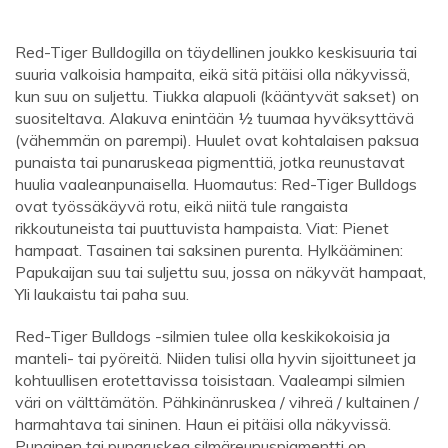
Red-Tiger Bulldogilla on täydellinen joukko keskisuuria tai
suuria valkoisia hampaita, eikä sitä pitäisi olla näkyvissä,
kun suu on suljettu. Tiukka alapuoli (kääntyvät sakset) on
suositeltava. Alakuva enintään ½ tuumaa hyväksyttävä
(vähemmän on parempi). Huulet ovat kohtalaisen paksua
punaista tai punaruskeaa pigmenttiä, jotka reunustavat
huulia vaaleanpunaisella. Huomautus: Red-Tiger Bulldogs
ovat työssäkäyvä rotu, eikä niitä tule rangaista
rikkoutuneista tai puuttuvista hampaista. Viat: Pienet
hampaat. Tasainen tai saksinen purenta. Hylkääminen:
Papukaijan suu tai suljettu suu, jossa on näkyvät hampaat,
Yli laukaistu tai paha suu.
Red-Tiger Bulldogs -silmien tulee olla keskikokoisia ja
manteli- tai pyöreitä. Niiden tulisi olla hyvin sijoittuneet ja
kohtuullisen erotettavissa toisistaan. Vaaleampi silmien
väri on välttämätön. Pähkinänruskea / vihreä / kultainen /
harmahtava tai sininen. Haun ei pitäisi olla näkyvissä.
Punainen tai punaruskea silmäreunuspigmentti on