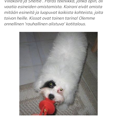
Villakoira ja Sheltie . Paras tekniikka, jonka opin, oli
vaatia esineiden omistamista. Koirani eivät omista
mitään esineitä ja luopuvat kaikista kohteista, joita
toivon heille. Kissat ovat toinen tarina! Olemme
onnellinen 'rauhallinen alistuva' kotitalous.