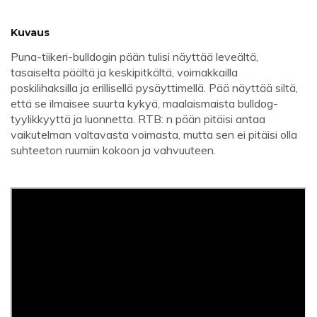
Kuvaus
Puna-tiikeri-bulldogin pään tulisi näyttää leveältä,
tasaiselta päältä ja keskipitkältä, voimakkailla
poskilihaksilla ja erillisellä pysäyttimellä. Pää näyttää siltä, ​​
että se ilmaisee suurta kykyä, maalaismaista bulldog-
tyylikkyyttä ja luonnetta. RTB: n pään pitäisi antaa
vaikutelman valtavasta voimasta, mutta sen ei pitäisi olla
suhteeton ruumiin kokoon ja vahvuuteen.