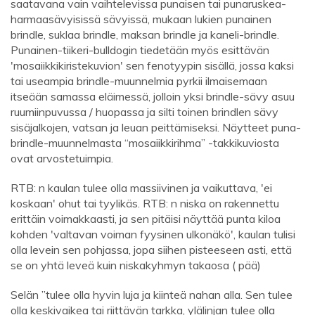
saatavana vain vaihtelevissa punaisen tai punaruskea-
harmaasävyisissä sävyissä, mukaan lukien punainen
brindle, suklaa brindle, maksan brindle ja kaneli-brindle.
Punainen-tiikeri-bulldogin tiedetään myös esittävän
'mosaiikkikiristekuvion' sen fenotyypin sisällä, jossa kaksi
tai useampia brindle-muunnelmia pyrkii ilmaisemaan
itseään samassa eläimessä, jolloin yksi brindle-sävy asuu
ruumiinpuvussa / huopassa ja silti toinen brindlen sävy
sisäjalkojen, vatsan ja leuan peittämiseksi. Näytteet puna-
brindle-muunnelmasta “mosaiikkirihma” -takkikuviosta
ovat arvostetuimpia.
RTB: n kaulan tulee olla massiivinen ja vaikuttava, 'ei
koskaan' ohut tai tyylikäs. RTB: n niska on rakennettu
erittäin voimakkaasti, ja sen pitäisi näyttää punta kiloa
kohden 'valtavan voiman fyysinen ulkonäkö', kaulan tulisi
olla levein sen pohjassa, jopa siihen pisteeseen asti, että
se on yhtä leveä kuin niskakyhmyn takaosa ( pää)
Selän ”tulee olla hyvin luja ja kiinteä nahan alla. Sen tulee
olla keskivaikea tai riittävän tarkka, ylälinjan tulee olla