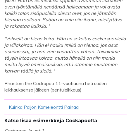
yksin. Hän on esimerkiksi oppinut avaamaan liukuoven
oven työntämällä nenäänsä halkeamaan ja voi avata
kaikki talon sisäpuolella olevat ovet, jos ne jätetään
hieman raollaan. Bubba on vain niin ihana, miellyttävä
ja rakastaa kaikkia. '
'Vohvelit on hieno koira. Hän on sekoitus cockerspanielia
ja villakoiraa. Hän ei hauku (mikä on hienoa, jos asut
asunnossa), ja hän vain vuodattaa vähän. Toivoimme
täysin irtoavaa koiraa, mutta hänellä on niin monia
muita hyviä ominaisuuksia, että otamme muutaman
karvan täällä ja siellä. '
Phantom the Cockapoo 11-vuotiaana heti uuden
leikkauksensa jälkeen (pentuleikkaus)
Kuinka Paljon Kameleontti Painaa
Katso lisää esimerkkejä Cockapoolta
Cockapoo-kuvat 1