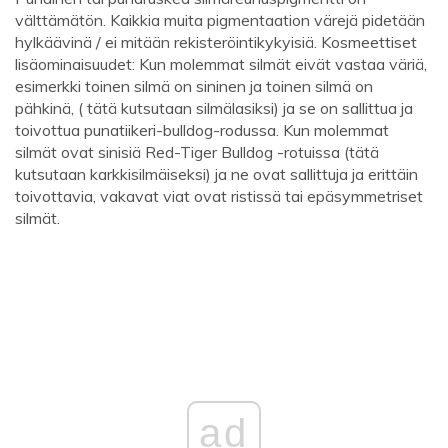
välttämätön. Kaikkia muita pigmentaation värejä pidetään
hylkäävinä / ei mitään rekisteröintikykyisiä. Kosmeettiset
lisäominaisuudet: Kun molemmat silmät eivät vastaa väriä,
esimerkki toinen silmä on sininen ja toinen silmä on
pähkinä, ( tätä kutsutaan silmälasiksi) ja se on sallittua ja
toivottua punatiikeri-bulldog-rodussa. Kun molemmat
silmät ovat sinisiä Red-Tiger Bulldog -rotuissa (tätä
kutsutaan karkkisilmäiseksi) ja ne ovat sallittuja ja erittäin
toivottavia, vakavat viat ovat ristissä tai epäsymmetriset
silmät.
ad