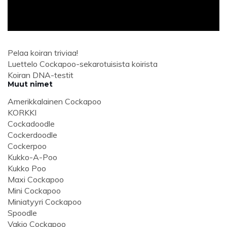
Pelaa koiran triviaa!
Luettelo Cockapoo-sekarotuisista koirista
Koiran DNA-testit
Muut nimet
Amerikkalainen Cockapoo
KORKKI
Cockadoodle
Cockerdoodle
Cockerpoo
Kukko-A-Poo
Kukko Poo
Maxi Cockapoo
Mini Cockapoo
Miniatyyri Cockapoo
Spoodle
Vakio Cockapoo