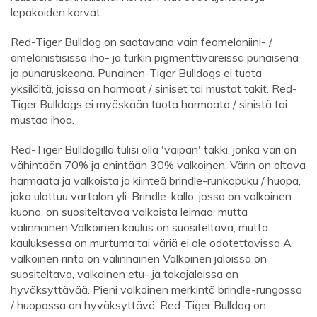
lepakoiden korvat.
Red-Tiger Bulldog on saatavana vain feomelaniini- /
amelanistisissa iho- ja turkin pigmenttiväreissä punaisena
ja punaruskeana. Punainen-Tiger Bulldogs ei tuota
yksilöitä, joissa on harmaat / siniset tai mustat takit. Red-
Tiger Bulldogs ei myöskään tuota harmaata / sinistä tai
mustaa ihoa.
Red-Tiger Bulldogilla tulisi olla 'vaipan' takki, jonka väri on
vähintään 70% ja enintään 30% valkoinen. Värin on oltava
harmaata ja valkoista ja kiinteä brindle-runkopuku / huopa,
joka ulottuu vartalon yli. Brindle-kallo, jossa on valkoinen
kuono, on suositeltavaa valkoista leimaa, mutta
valinnainen Valkoinen kaulus on suositeltava, mutta
kauluksessa on murtuma tai väriä ei ole odotettavissa A
valkoinen rinta on valinnainen Valkoinen jaloissa on
suositeltava, valkoinen etu- ja takajaloissa on
hyväksyttävää. Pieni valkoinen merkintä brindle-rungossa
/ huopassa on hyväksyttävä. Red-Tiger Bulldog on