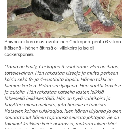
Päivänkakkara mustavalkoinen Cockapoo-pentu 6 viikon
ikäisenä - hänen äitinsä oli villakoira ja isä oli
cockerspanieli.
'Tämä on Emily, Cockapoo 3-vuotiaana. Hän on ihana,
tottelevainen. Hän rakastaa kissoja ja muita perheen
koiria sekä 9- ja 4-vuotiaita lapsia. Hänen takki on
hieman karkea. Pidän sen lyhyenä. Hän nauttii kävelee
ja autolla. Hän rakastaa katsella lasten leikkiä
läheisellä leikkikentällä. Hän on hyvä vahtikoira ja
hälyttää minua melusta, jota hänelle ei tunnista.
Katselen koiran kuiskaajaa, luen hänen kirjansa ja olen
noudattanut hänen tapaansa seurata johtajaa. Se on
toiminut kaikkien koirieni kanssa, mukaan lukien Mini