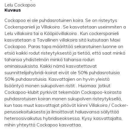
Lelu Cockapoo
Kuvaus
Cockapoo ei ole puhdasrotuinen koira. Se on risteytys
Cockerspanieli ja Villakoira . Se kasvatetaan useimmiten a
Lelu villakoira tai a Kääpiövillakoira . Kun cockerspanieli
kasvatetaan a Tavallinen villakoira sitä kutsutaan Maxi
Cockapoo. Paras tapa määrittää sekarotuinen luonne on
etsiä kaikki rodut risteytyksestä ja tietää, että saat minkä
tahansa yhdistelmän minkä tahansa rodun
ominaisuuksista. Kaikki nämä kasvatettavat
suunnittelijahybridi-koirat eivät ole 50% puhdasrotuisia
50% puhdasrotuisia. Kasvattajien on hyvin yleistä
lisääntyä monen sukupolven ristit . Huomaa: Jotkut
Cockapoo-klubit pyrkivät tekemään Cockapoo-koirasta
puhdasrotuisen koiran monen sukupolven risteytyksellä,
kun taas muut kasvattajat pitävät kiinni Villakoira / Cocker-
perussekoituksesta ja ilmoittavat haluavansa säilyttää
heteroosivaikutus hybridiseoksessa. Kysy kasvattajalta,
mihin yhteyttä Cockapoo kasvattaa.