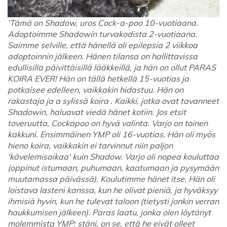
'Tämä on Shadow, uros Cock-a-poo 10-vuotiaana.
Adoptoimme Shadowin turvakodista 2-vuotiaana.
Saimme selville, että hänellä oli epilepsia 2 viikkoa
adoptoinnin jälkeen. Hänen tilansa on hallittavissa
edullisilla päivittäisillä lääkkeillä, ja hän on ollut PARAS
KOIRA EVER! Hän on tällä hetkellä 15-vuotias ja
potkaisee edelleen, vaikkakin hidastuu. Hän on
rakastaja ja a sylissä koira . Kaikki, jotka ovat tavanneet
Shadowin, haluavat viedä hänet kotiin. Jos etsit
toveruutta, Cockapoo on hyvä valinta. Varjo on toinen
kakkuni. Ensimmäinen YMP oli 16-vuotias. Hän oli myös
hieno koira, vaikkakin ei tarvinnut niin paljon
'kävelemisaikaa' kuin Shadow. Varjo oli nopea kouluttaa
(oppinut istumaan, puhumaan, kaatumaan ja pysymään
muutamassa päivässä). Koulutimme hänet itse. Hän oli
loistava lasteni kanssa, kun he olivat pieniä, ja hyväksyy
ihmisiä hyvin, kun he tulevat taloon (tietysti jonkin verran
haukkumisen jälkeen). Paras laatu, jonka olen löytänyt
molemmista YMP: stäni, on se, että he eivät olleet