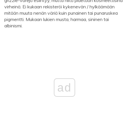
grizzle-värejä esiintyy, mutta niitä pidetään kosmeettisina
virheinä. Ei kukaan rekisteröi kykenevän / hylkäämään
mitään muuta nenän väriä kuin punainen tai punaruskea
pigmentti. Mukaan lukien musta, harmaa, sininen tai
albinismi.
ad