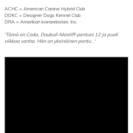
ACHC = American Canine Hybrid Club
DDKC = Designer Dogs Kennel Club
DRA = Amerikan koirarekisteri, Inc.
'Tämä on Coda, Doubull-Mastiff-pentuni 12 ja puoli
viikkoa vanha. Hän on yksinäinen pentu . '