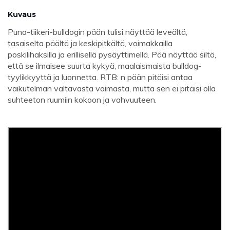
Kuvaus
Puna-tiikeri-bulldogin pään tulisi näyttää leveältä,
tasaiselta päältä ja keskipitkältä, voimakkailla
poskilihaksilla ja erillisellä pysäyttimellä. Pää näyttää siltä, ​​
että se ilmaisee suurta kykyä, maalaismaista bulldog-
tyylikkyyttä ja luonnetta. RTB: n pään pitäisi antaa
vaikutelman valtavasta voimasta, mutta sen ei pitäisi olla
suhteeton ruumiin kokoon ja vahvuuteen.