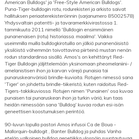
American Bulldogs' ja 'Free-Style American Bulldogs'.
Puna-Tiger-bulldogin rotu, rodurekisteri ja arkisto saivat
hallituksen periaaterekisteröinnin (sarjanumero 85002578)
Yhdysvaltain patentti- ja tavaramerkkivirastossa 1.
tammikuuta 2011 nimellä 'Bulldogin ensimmäinen
punanenaisen (rotu) historiassa. maailma'. Vaikka
useimmilla muilla bulldogkirotuilla on jälkiä punanenäisistä
yksilöistä vähemmän toivottavina piirteinä mustan nenän
rodun standardinsa sisällä. Amos's on kehittänyt Red-
Tiger Bulldogin jäljittelemään yksinomaan pheomelaniini- /
amelanistisen ihon ja karvan värejä punaisia ​​tai
punaruskeanvärisiä brindle-kuvioita. Rotujen nimessä sana
'Tiger' on johdettu brindle-tiikeristä, kuten raidoitus Red-
Tigers-takkikuviossa. Rotujen nimen 'Punainen' osa kuvaa
punaisen tai punaruskean ihon ja turkin väriä, kun taas
heidän nimessään sana 'Bulldog' kuvaa rodun esi-isän
geneettisen koostumuksen perintöä.
90-luvun lopulla pastori Amos infusoi Ca de Boua -
Mallorquin-bulldogit , Banter Bulldog ja puhdas Vanha
etelän valkoinen bulldog genetiikka ulospäin suuntautuvaa