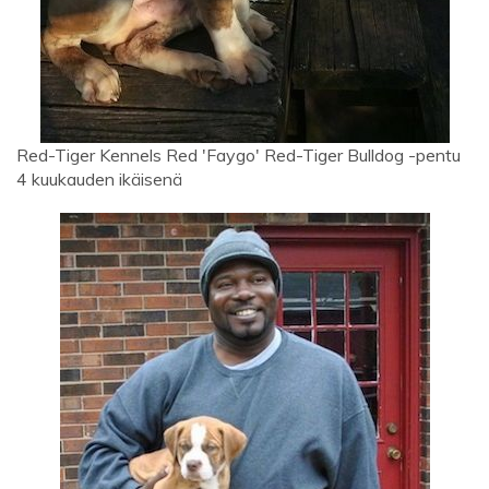
Red-Tiger Kennels Red 'Faygo' Red-Tiger Bulldog -pentu
4 kuukauden ikäisenä