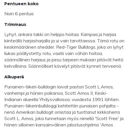
Pentueen koko
Noin 6 pentua
Trimmaus
Lyhyt, ankara takki on helppo hoitaa. Kampaa ja harjaa
kiinteällä harjasharjalla ja ui vain tarvittaessa. Tämä rotu on
keskimääräinen shedder. Red-Tiger Bulldogs, joka on lyhyt
liukas päällystetty rotu, vaatii vain vähän hoitoa,
säännöllinen harjaus ja pesu tarpeen mukaan pitävät heitä
kelvollisina. Säännölliset kävelyt pitävät kynnet terveenä.
Alkuperä
Punainen-tiikeri-bulldogin loivat pastori Scott L.Amos,
vanhempi ja hänen poikansa, Scott Amos II, Keski-
Indianan alueella Yhdysvalloissa, vuodesta 1991 lähtien.
Punainen-tiikerinbulldoggi kehitettiin punaisen pohjalta -
nenä Amerikan bulldogit omistaa ja tuottanut kirkkoherra
Scott L. Amos, joka tunnetaan myös nimellä 'Scott Free' ja
hänen silloinen kansainvälinen jalostusohjelma 'Amos