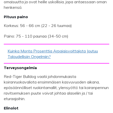
omaisuutta ja ovat heille uskollisia, jopa antaessaan oman
henkensä.
Pituus paino
Korkeus: 56 - 66 cm (22 - 26 tuumaa)
Paino: 75 - 110 paunaa (34-50 cm)
Kuinka Monta Prosenttia Arpajaisvoittajista Joutuu
Taloudellisiin Ongelmiin?
Terveysongelmia
Red-Tiger Bulldog vaatii johdonmukaista
koiranruokavaliota ensimmäisen kasvuvuoden aikana,
epäsäännölliset ruokintamallit, ylensyöttö tai koiranpennun
ravitsemuksen puute voivat johtaa alaseliin ja / tai
eturaajoihin.
Elinolot