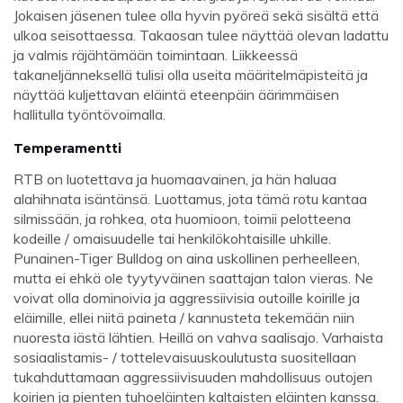
Jokaisen jäsenen tulee olla hyvin pyöreä sekä sisältä että
ulkoa seisottaessa. Takaosan tulee näyttää olevan ladattu
ja valmis räjähtämään toimintaan. Liikkeessä
takaneljänneksellä tulisi olla useita määritelmäpisteitä ja
näyttää kuljettavan eläintä eteenpäin äärimmäisen
hallitulla työntövoimalla.
Temperamentti
RTB on luotettava ja huomaavainen, ja hän haluaa
alahihnata isäntänsä. Luottamus, jota tämä rotu kantaa
silmissään, ja rohkea, ota huomioon, toimii pelotteena
kodeille / omaisuudelle tai henkilökohtaisille uhkille.
Punainen-Tiger Bulldog on aina uskollinen perheelleen,
mutta ei ehkä ole tyytyväinen saattajan talon vieras. Ne
voivat olla dominoivia ja aggressiivisia outoille koirille ja
eläimille, ellei niitä paineta / kannusteta tekemään niin
nuoresta iästä lähtien. Heillä on vahva saalisajo. Varhaista
sosiaalistamis- / tottelevaisuuskoulutusta suositellaan
tukahduttamaan aggressiivisuuden mahdollisuus outojen
koirien ja pienten tuhoeläinten kaltaisten eläinten kanssa.