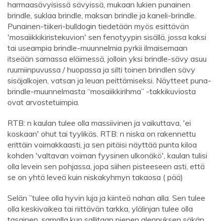
harmaasävyisissä sävyissä, mukaan lukien punainen
brindle, suklaa brindle, maksan brindle ja kaneli-brindle.
Punainen-tiikeri-bulldogin tiedetään myös esittävän
'mosaiikkikiristekuvion' sen fenotyypin sisällä, jossa kaksi
tai useampia brindle-muunnelmia pyrkii ilmaisemaan
itseään samassa eläimessä, jolloin yksi brindle-sävy asuu
ruumiinpuvussa / huopassa ja silti toinen brindlen sävy
sisäjalkojen, vatsan ja leuan peittämiseksi. Näytteet puna-
brindle-muunnelmasta “mosaiikkirihma” -takkikuviosta
ovat arvostetuimpia.
RTB: n kaulan tulee olla massiivinen ja vaikuttava, 'ei
koskaan' ohut tai tyylikäs. RTB: n niska on rakennettu
erittäin voimakkaasti, ja sen pitäisi näyttää punta kiloa
kohden 'valtavan voiman fyysinen ulkonäkö', kaulan tulisi
olla levein sen pohjassa, jopa siihen pisteeseen asti, että
se on yhtä leveä kuin niskakyhmyn takaosa ( pää)
Selän ”tulee olla hyvin luja ja kiinteä nahan alla. Sen tulee
olla keskivaikea tai riittävän tarkka, ylälinjan tulee olla
tasainen, samalla kun sallitaan pienen alennuksen säkän