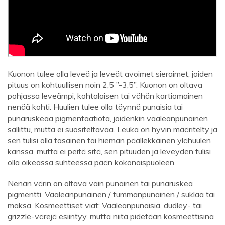
Kuonon tulee olla leveä ja leveät avoimet sieraimet, joiden
pituus on kohtuullisen noin 2,5 ”-3,5”. Kuonon on oltava
pohjassa leveämpi, kohtalaisen tai vähän kartiomainen
nenää kohti. Huulien tulee olla täynnä punaisia ​​tai
punaruskeaa pigmentaatiota, joidenkin vaaleanpunainen
sallittu, mutta ei suositeltavaa. Leuka on hyvin määritelty ja
sen tulisi olla tasainen tai hieman päällekkäinen ylähuulen
kanssa, mutta ei peitä sitä, sen pituuden ja leveyden tulisi
olla oikeassa suhteessa pään kokonaispuoleen.
Nenän värin on oltava vain punainen tai punaruskea
pigmentti. Vaaleanpunainen / tummanpunainen / suklaa tai
maksa. Kosmeettiset viat: Vaaleanpunaisia, dudley- tai
grizzle-värejä esiintyy, mutta niitä pidetään kosmeettisina