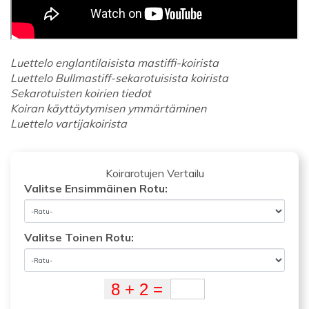
Luettelo englantilaisista mastiffi-koirista
Luettelo Bullmastiff-sekarotuisista koirista
Sekarotuisten koirien tiedot
Koiran käyttäytymisen ymmärtäminen
Luettelo vartijakoirista
Koirarotujen Vertailu
Valitse Ensimmäinen Rotu:
Valitse Toinen Rotu: