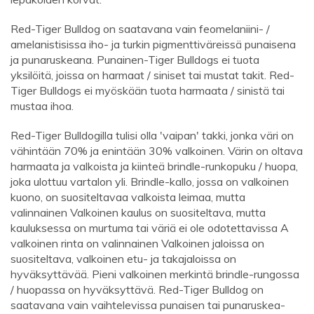
Red-Tiger Bulldog on saatavana vain feomelaniini- /
amelanistisissa iho- ja turkin pigmenttiväreissä punaisena
ja punaruskeana. Punainen-Tiger Bulldogs ei tuota
yksilöitä, joissa on harmaat / siniset tai mustat takit. Red-
Tiger Bulldogs ei myöskään tuota harmaata / sinistä tai
mustaa ihoa.
Red-Tiger Bulldogilla tulisi olla 'vaipan' takki, jonka väri on
vähintään 70% ja enintään 30% valkoinen. Värin on oltava
harmaata ja valkoista ja kiinteä brindle-runkopuku / huopa,
joka ulottuu vartalon yli. Brindle-kallo, jossa on valkoinen
kuono, on suositeltavaa valkoista leimaa, mutta
valinnainen Valkoinen kaulus on suositeltava, mutta
kauluksessa on murtuma tai väriä ei ole odotettavissa A
valkoinen rinta on valinnainen Valkoinen jaloissa on
suositeltava, valkoinen etu- ja takajaloissa on
hyväksyttävää. Pieni valkoinen merkintä brindle-rungossa
/ huopassa on hyväksyttävä. Red-Tiger Bulldog on
saatavana vain vaihtelevissa punaisen tai punaruskea-