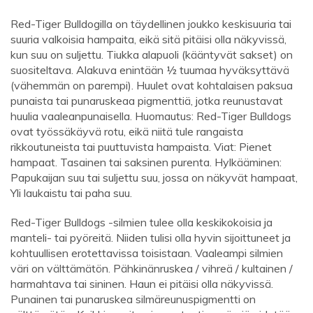
Red-Tiger Bulldogilla on täydellinen joukko keskisuuria tai
suuria valkoisia hampaita, eikä sitä pitäisi olla näkyvissä,
kun suu on suljettu. Tiukka alapuoli (kääntyvät sakset) on
suositeltava. Alakuva enintään ½ tuumaa hyväksyttävä
(vähemmän on parempi). Huulet ovat kohtalaisen paksua
punaista tai punaruskeaa pigmenttiä, jotka reunustavat
huulia vaaleanpunaisella. Huomautus: Red-Tiger Bulldogs
ovat työssäkäyvä rotu, eikä niitä tule rangaista
rikkoutuneista tai puuttuvista hampaista. Viat: Pienet
hampaat. Tasainen tai saksinen purenta. Hylkääminen:
Papukaijan suu tai suljettu suu, jossa on näkyvät hampaat,
Yli laukaistu tai paha suu.
Red-Tiger Bulldogs -silmien tulee olla keskikokoisia ja
manteli- tai pyöreitä. Niiden tulisi olla hyvin sijoittuneet ja
kohtuullisen erotettavissa toisistaan. Vaaleampi silmien
väri on välttämätön. Pähkinänruskea / vihreä / kultainen /
harmahtava tai sininen. Haun ei pitäisi olla näkyvissä.
Punainen tai punaruskea silmäreunuspigmentti on