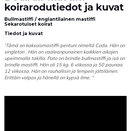
koirarodutiedot ja kuvat
Bullmastiffi / englantilainen mastiffi
Sekarotuiset koirat
Tiedot ja kuvat
'Tämä on kaksoismastiffi-pentuni nimeltä Coda. Hän on
singleton . Hän on vaaleanpunainen kaikkien aikojen
upeimmalla takilla. Pato on brindle bullmastiffi ja isä on
brindle mastiffi. Hän oli 15 kg. 6 viikossa ja 50 paunaa.
12 viikossa. Hän on rauhallisin ja lempein jättiläinen.
Erittäin valpas ja hänellä on kypsä ilme. ''
ad