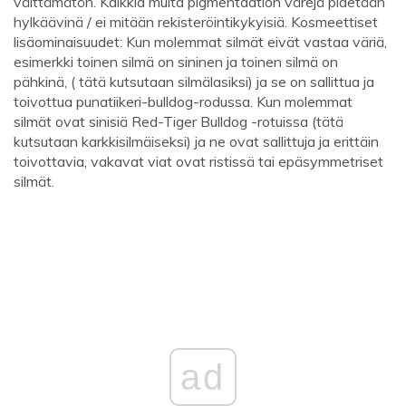
välttämätön. Kaikkia muita pigmentaation värejä pidetään
hylkäävinä / ei mitään rekisteröintikykyisiä. Kosmeettiset
lisäominaisuudet: Kun molemmat silmät eivät vastaa väriä,
esimerkki toinen silmä on sininen ja toinen silmä on
pähkinä, ( tätä kutsutaan silmälasiksi) ja se on sallittua ja
toivottua punatiikeri-bulldog-rodussa. Kun molemmat
silmät ovat sinisiä Red-Tiger Bulldog -rotuissa (tätä
kutsutaan karkkisilmäiseksi) ja ne ovat sallittuja ja erittäin
toivottavia, vakavat viat ovat ristissä tai epäsymmetriset
silmät.
ad