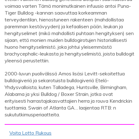
voimaa varten Tämä monimutkainen infuusio antoi Puna-
Tiger Bulldog -kannan saavuttaa korkeamman
terveydentilan, hienostuneen rakenteen (mahdollistaa
paremman kestävyyden) ja kefaalisen pään, leukan ja
hengityselimet (mikä mahdollisti puhtaan hengityksen) sen
sijaan, että monien muiden bulldogirotujen historiallisesti
huono hengityselimistö, joka johtui yleisemmästä
brachycephalic-leukasta ja hengityselimistä, joista bulldogit
yleensä perustettiin.
2000-luvun puolivälissä Amos lisäsi Levitt-sekoitettua
bulldogiveriä ja sekarotuista bulldogiveriä Etelä-
Yhdysvalloista, kuten Talladega, Huntsville, Birmingham,
Alabama ja yksi Bulldog / Boxer Strain, jotka ovat
erityisesti harrastajakasvattajien herra ja rouva Kendrickin
tuottamia. Swain of Atlanta GA… laajentaa RTB: n
sukututkimusperiaatteita.
Voita Lotto Rukous