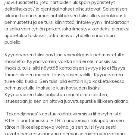
juovutusastetta, jota hartioiden ulospäin pyöristetyt
deltalihakset / ja ojentajalihakset aiheuttavat. Seisomisen
aikana tämän saman rintalihaksen tulisi olla voimakkaasti
pehmustettu ja se tulisi kiinnittää rintalevyyn / rintalastaan ​​
ja sallia vain tyhjän paikan, joka ilmestyy kahdeksi pieneksi
upotetuksi taskuksi, jotka asuvat yhdellä rinnan luun
puolella.
Kyynärvarren tulisi näyttää voimakkaasti pehmustetulta
lihakselta. Kyynärvarren, vaikka sillä ei ole massiivisia
lihaksia, tulisi silti näyttää kohtalaisen syvyys ja etäisyys
tämän alueen monien lihasryhmien välillä. Kyynärvarren
tulee olla tiukka. Sen tulisi olla erittäin luja kosketuksessa
pehmustetulle lihakselle luun kovuuden lisäksi.
Kyynärvarren tulisi paljastaa määritelmä seisten,
istuessaan ja sen on oltava juovutuspurske liikkeen aikana.
'Takaneljännes' koostuu räjähtävimmistä lihasryhmistä
RTB: n anatomiassa. RTB: n anatomian takapää on sen
tärkein liikkeellepaneva voima, ja sen tulisi fyysisesti
kuvata henkeäsalpaavaa energiaa ja räjähtävää voimaa.