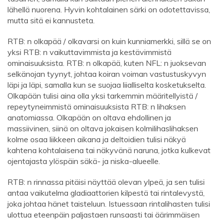
lähellä nuorena. Hyvin kohtalainen särki on odotettavissa,
mutta sitä ei kannusteta.
RTB: n olkapää / olkavarsi on kuin kunniamerkki, sillä se on
yksi RTB: n vaikuttavimmista ja kestävimmistä
ominaisuuksista. RTB: n olkapää, kuten NFL: n juoksevan
selkänojan tyynyt, johtaa koiran voiman vastustuskyvyn
läpi ja läpi, samalla kun se suojaa liialliselta kosketukselta.
Olkapään tulisi aina olla yksi tarkemmin määritellyistä /
repeytyneimmistä ominaisuuksista RTB: n lihaksen
anatomiassa. Olkapään on oltava ehdollinen ja
massiivinen, siinä on oltava jokaisen kolmilihaslihaksen
kolme osaa liikkeen aikana ja deltoidien tulisi näkyä
kahtena kohtalaisena tai näkyvänä naruna, jotka kulkevat
ojentajasta ylöspäin säkä- ja niska-alueelle.
RTB: n rinnassa pitäisi näyttää olevan ylpeä, ja sen tulisi
antaa vaikutelma gladiaattorien kilpestä tai rintalevystä,
joka johtaa hänet taisteluun. Istuessaan rintalihasten tulisi
ulottua eteenpäin paljastaen runsaasti tai äärimmäisen