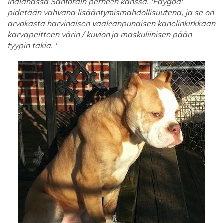
Indianassa Sanfordin perheen kanssa. 'Faygoa'
pidetään vahvana lisääntymismahdollisuutena, ja se on
arvokasta harvinaisen vaaleanpunaisen kanelinkirkkaan
karvapeitteen värin / kuvion ja maskuliinisen pään
tyypin takia. '