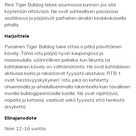
Red-Tiger Bulldog tekee asunnossa kunnon, jos sitä
käytetään riittävästi. Ne ovat suhteellisen passiivisia
sisätiloissa ja pärjäävät parhaiten ainakin keskikokoisella
pihalla.
Harjoittele
Punainen Tiger Bulldog tulee ottaa a pitkä päivittäinen
kävely. Tämä rotu pärjää hyvin kaupungissa ja
maaseudulla, säännöllinen peliaika, kun liikunta tai
kohtalainen kävely on välttämätöntä. He ovat kohtalaisen
aktiivisia koiria ja rakastavat fyysistä ulostuloa. RTB: t
ovat 'kestävyyskykyinen' rotu, joka on kehitetty
ohuemmalla ja urheilullisemmalla rakenteella kuin tavallinen
monille bulldogiperintöisille koirille. Ne ovat räjähtäviä,
nopeita ja ketteriä, vaativat sekä fyysistä että henkistä
ärsykettä.
Elinajanodote
Noin 12-16 vuotta