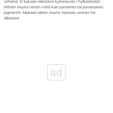
virheinä. Ei kukaan rekisteröi kykenevän / hylkäämään
mitään muuta nenän väriä kuin punainen tai punaruskea
pigmentti. Mukaan lukien musta, harmaa, sininen tai
albinismi.
ad