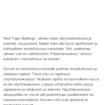
Red-Tiger Bulldogs -silmien tulee olla keskikokoisia ja
manteli- tai pyöreitä. Niiden tulisi olla hyvin sijoittuneet ja
kohtuullisen erotettavissa toisistaan. Väri: vaaleampi
silmien väri on välttämätön. Pähkinänruskea / vihreä /
kultainen / harmahtava tai sininen.
Korvat on asetettava korkealle päähän, keskikokoiset ja
mieluiten rajatut. Tämä rotu on rajattava
näyttelyrenkaassa. Yksikään rajattu tai luonnollinen korva
ei ole näyttökelpoinen. Lukuun ottamatta maita, joissa
rajaaminen ja telakointi on laitonta. Näyttelyrenkaan
ulkopuolella ne voivat olla pudotettuja, puolikiinteitä tai
ruusuisia luonnollisina. Korvien viat ovat ajokoirat ja
lepakoiden korvat.