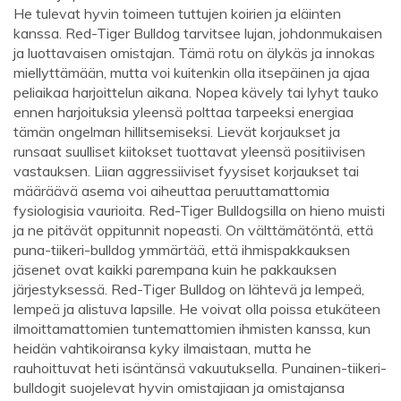
He tulevat hyvin toimeen tuttujen koirien ja eläinten
kanssa. Red-Tiger Bulldog tarvitsee lujan, johdonmukaisen
ja luottavaisen omistajan. Tämä rotu on älykäs ja innokas
miellyttämään, mutta voi kuitenkin olla itsepäinen ja ajaa
peliaikaa harjoittelun aikana. Nopea kävely tai lyhyt tauko
ennen harjoituksia yleensä polttaa tarpeeksi energiaa
tämän ongelman hillitsemiseksi. Lievät korjaukset ja
runsaat suulliset kiitokset tuottavat yleensä positiivisen
vastauksen. Liian aggressiiviset fyysiset korjaukset tai
määräävä asema voi aiheuttaa peruuttamattomia
fysiologisia vaurioita. Red-Tiger Bulldogsilla on hieno muisti
ja ne pitävät oppitunnit nopeasti. On välttämätöntä, että
puna-tiikeri-bulldog ymmärtää, että ihmispakkauksen
jäsenet ovat kaikki parempana kuin he pakkauksen
järjestyksessä. Red-Tiger Bulldog on lähtevä ja lempeä,
lempeä ja alistuva lapsille. He voivat olla poissa etukäteen
ilmoittamattomien tuntemattomien ihmisten kanssa, kun
heidän vahtikoiransa kyky ilmaistaan, mutta he
rauhoittuvat heti isäntänsä vakuutuksella. Punainen-tiikeri-
bulldogit suojelevat hyvin omistajiaan ja omistajansa