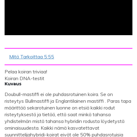
Mitä Tarkoittaa 5:55
Pelaa koiran triviaa!
Koiran DNA-testit
Kuvaus
Doubull-mastiffi ei ole puhdasrotuinen koira. Se on
risteytys Bullmastiffi ja Englantilainen mastiffi . Paras tapa
määrittää sekarotuinen luonne on etsiä kaikki rodut
risteytyksestä ja tietää, että saat minkä tahansa
yhdistelmän mistä tahansa hybridin rodusta löydetystä
ominaisuudesta. Kaikki nämä kasvatettavat
suunnittelijahybridi-koirat eivät ole 50% puhdasrotuisia