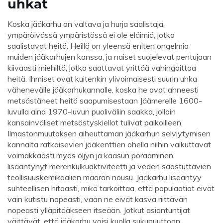
uhkat
Koska jääkarhu on valtava ja hurja saalistaja,
ympäröivässä ympäristössä ei ole eläimiä, jotka
saalistavat heitä. Heillä on yleensä eniten ongelmia
muiden jääkarhujen kanssa, ja naiset suojelevat pentujaan
kiivaasti miehiltä, ​​jotka saattavat yrittää vahingoittaa
heitä. Ihmiset ovat kuitenkin ylivoimaisesti suurin uhka
vähenevälle jääkarhukannalle, koska he ovat ahneesti
metsästäneet heitä saapumisestaan ​​Jäämerelle 1600-
luvulla aina 1970-luvun puoliväliin saakka, jolloin
kansainväliset metsästyskiellot tulivat paikoilleen.
Ilmastonmuutoksen aiheuttaman jääkarhun selviytymisen
kannalta ratkaisevien jääkenttien ohella niihin vaikuttavat
voimakkaasti myös öljyn ja kaasun poraaminen,
lisääntynyt merenkulkuaktiviteetti ja veden saastuttavien
teollisuuskemikaalien määrän nousu. Jääkarhu lisääntyy
suhteellisen hitaasti, mikä tarkoittaa, että populaatiot eivät
vain kutistu nopeasti, vaan ne eivät kasva riittävän
nopeasti ylläpitääkseen itseään. Jotkut asiantuntijat
väittävät, että jääkarhu voisi kuolla sukupuuttoon