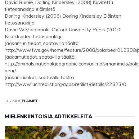
David Burnie, Dorling Kindersley (2008) Kuvitettu
tietosanakirja eläimistä
Dorling Kindersley (2006) Dorling Kindersley Eläinten
tietosanakirja
David W.Macdonald, Oxford University Press (2010)
Nisäkkäiden tietosanakirja
Jääkarhun tiedot, saatavilla täältä:
http://www.fws.gov/home/feature/2008/polarbear012308/p
Jääkarhutiedot, saatavilla täältä:
http://animals.nationalgeographic.com/animals/mammals/pola
bear
/
Jääkarhuuhkat, saatavilla täältä:
http://www.iucnredlist.org/apps/redlist/details/22823/0
LUOKKA
ELÄIMET
MIELENKIINTOISIA ARTIKKELEITA