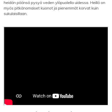
heidän päänsä pysyä veden yläpuolella uidessa. Heillä on
myös pitkänomaiset kuonot ja pienemmät korvat kuin
sukulaisillaan.