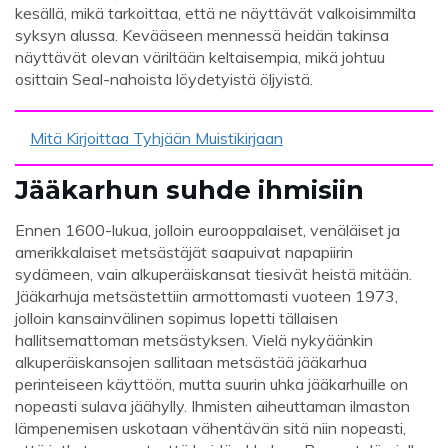
kesällä, mikä tarkoittaa, että ne näyttävät valkoisimmilta
syksyn alussa. Kevääseen mennessä heidän takinsa
näyttävät olevan väriltään keltaisempia, mikä johtuu
osittain Seal-nahoista löydetyistä öljyistä.
Mitä Kirjoittaa Tyhjään Muistikirjaan
Jääkarhun suhde ihmisiin
Ennen 1600-lukua, jolloin eurooppalaiset, venäläiset ja
amerikkalaiset metsästäjät saapuivat napapiirin
sydämeen, vain alkuperäiskansat tiesivät heistä mitään.
Jääkarhuja metsästettiin armottomasti vuoteen 1973,
jolloin kansainvälinen sopimus lopetti tällaisen
hallitsemattoman metsästyksen. Vielä nykyäänkin
alkuperäiskansojen sallitaan metsästää jääkarhua
perinteiseen käyttöön, mutta suurin uhka jääkarhuille on
nopeasti sulava jäähylly. Ihmisten aiheuttaman ilmaston
lämpenemisen uskotaan vähentävän sitä niin nopeasti,