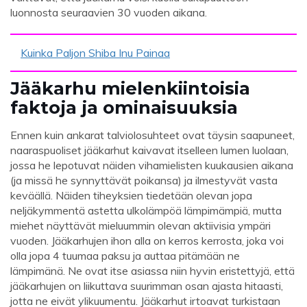
luonnosta seuraavien 30 vuoden aikana.
Kuinka Paljon Shiba Inu Painaa
Jääkarhu mielenkiintoisia
faktoja ja ominaisuuksia
Ennen kuin ankarat talviolosuhteet ovat täysin saapuneet,
naaraspuoliset jääkarhut kaivavat itselleen lumen luolaan,
jossa he lepotuvat näiden vihamielisten kuukausien aikana
(ja missä he synnyttävät poikansa) ja ilmestyvät vasta
keväällä. Näiden tiheyksien tiedetään olevan jopa
neljäkymmentä astetta ulkolämpöä lämpimämpiä, mutta
miehet näyttävät mieluummin olevan aktiivisia ympäri
vuoden. Jääkarhujen ihon alla on kerros kerrosta, joka voi
olla jopa 4 tuumaa paksu ja auttaa pitämään ne
lämpimänä. Ne ovat itse asiassa niin hyvin eristettyjä, että
jääkarhujen on liikuttava suurimman osan ajasta hitaasti,
jotta ne eivät ylikuumentu. Jääkarhut irtoavat turkistaan ​​