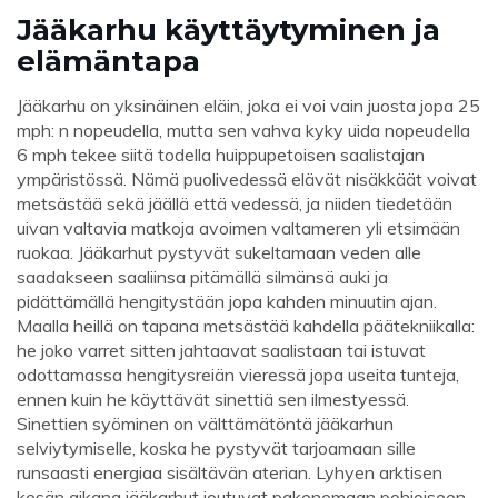
Jääkarhu käyttäytyminen ja
elämäntapa
Jääkarhu on yksinäinen eläin, joka ei voi vain juosta jopa 25
mph: n nopeudella, mutta sen vahva kyky uida nopeudella
6 mph tekee siitä todella huippupetoisen saalistajan
ympäristössä. Nämä puolivedessä elävät nisäkkäät voivat
metsästää sekä jäällä että vedessä, ja niiden tiedetään
uivan valtavia matkoja avoimen valtameren yli etsimään
ruokaa. Jääkarhut pystyvät sukeltamaan veden alle
saadakseen saaliinsa pitämällä silmänsä auki ja
pidättämällä hengitystään jopa kahden minuutin ajan.
Maalla heillä on tapana metsästää kahdella päätekniikalla:
he joko varret sitten jahtaavat saalistaan ​​tai istuvat
odottamassa hengitysreiän vieressä jopa useita tunteja,
ennen kuin he käyttävät sinettiä sen ilmestyessä.
Sinettien syöminen on välttämätöntä jääkarhun
selviytymiselle, koska he pystyvät tarjoamaan sille
runsaasti energiaa sisältävän aterian. Lyhyen arktisen
kesän aikana jääkarhut joutuvat pakenemaan pohjoiseen,