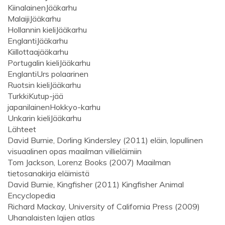
Kiinalainen
Jääkarhu
Malaiji
Jääkarhu
Hollannin kieli
Jääkarhu
Englanti
Jääkarhu
Kiillottaa
jääkarhu
Portugalin kieli
Jääkarhu
Englanti
Urs polaarinen
Ruotsin kieli
Jääkarhu
Turkki
Kutup-jää
japanilainen
Hokkyo-karhu
Unkarin kieli
Jääkarhu
Lähteet
David Burnie, Dorling Kindersley (2011) eläin, lopullinen
visuaalinen opas maailman villieläimiin
Tom Jackson, Lorenz Books (2007) Maailman
tietosanakirja eläimistä
David Burnie, Kingfisher (2011) Kingfisher Animal
Encyclopedia
Richard Mackay, University of California Press (2009)
Uhanalaisten lajien atlas