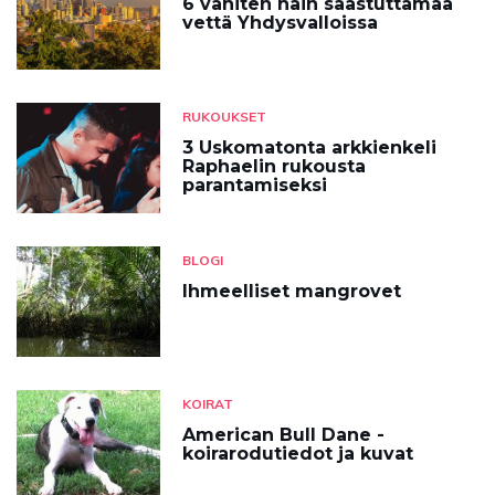
6 vähiten hain saastuttamaa
vettä Yhdysvalloissa
RUKOUKSET
3 Uskomatonta arkkienkeli
Raphaelin rukousta
parantamiseksi
BLOGI
Ihmeelliset mangrovet
KOIRAT
American Bull Dane -
koirarodutiedot ja kuvat