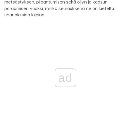
metsästyksen, pilaantumisen sekä öljyn ja kaasun
poraamisen vuoksi, minkä seurauksena ne on lueteltu
uhanalaisina lajeina.
ad