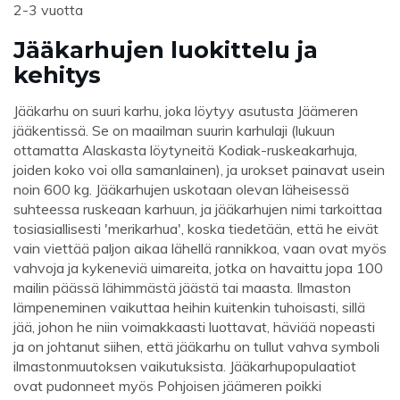
2-3 vuotta
Jääkarhujen luokittelu ja
kehitys
Jääkarhu on suuri karhu, joka löytyy asutusta Jäämeren
jääkentissä. Se on maailman suurin karhulaji (lukuun
ottamatta Alaskasta löytyneitä Kodiak-ruskeakarhuja,
joiden koko voi olla samanlainen), ja urokset painavat usein
noin 600 kg. Jääkarhujen uskotaan olevan läheisessä
suhteessa ruskeaan karhuun, ja jääkarhujen nimi tarkoittaa
tosiasiallisesti 'merikarhua', koska tiedetään, että he eivät
vain viettää paljon aikaa lähellä rannikkoa, vaan ovat myös
vahvoja ja kykeneviä uimareita, jotka on havaittu jopa 100
mailin päässä lähimmästä jäästä tai maasta. Ilmaston
lämpeneminen vaikuttaa heihin kuitenkin tuhoisasti, sillä
jää, johon he niin voimakkaasti luottavat, häviää nopeasti
ja on johtanut siihen, että jääkarhu on tullut vahva symboli
ilmastonmuutoksen vaikutuksista. Jääkarhupopulaatiot
ovat pudonneet myös Pohjoisen jäämeren poikki