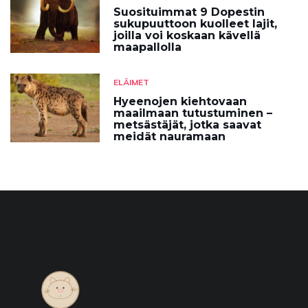
Suosituimmat 9 Dopestin
sukupuuttoon kuolleet lajit,
joilla voi koskaan kävellä
maapallolla
ELÄIMET
Hyeenojen kiehtovaan
maailmaan tutustuminen –
metsästäjät, jotka saavat
meidät nauramaan