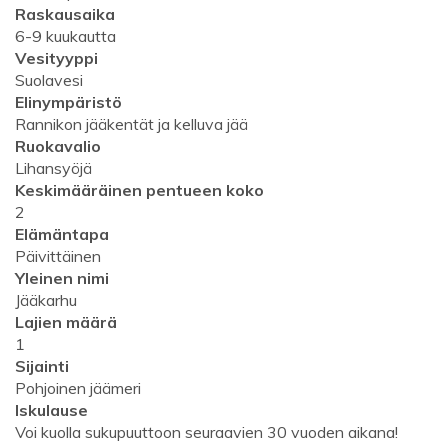
Raskausaika
6-9 kuukautta
Vesityyppi
Suolavesi
Elinympäristö
Rannikon jääkentät ja kelluva jää
Ruokavalio
Lihansyöjä
Keskimääräinen pentueen koko
2
Elämäntapa
Päivittäinen
Yleinen nimi
Jääkarhu
Lajien määrä
1
Sijainti
Pohjoinen jäämeri
Iskulause
Voi kuolla sukupuuttoon seuraavien 30 vuoden aikana!