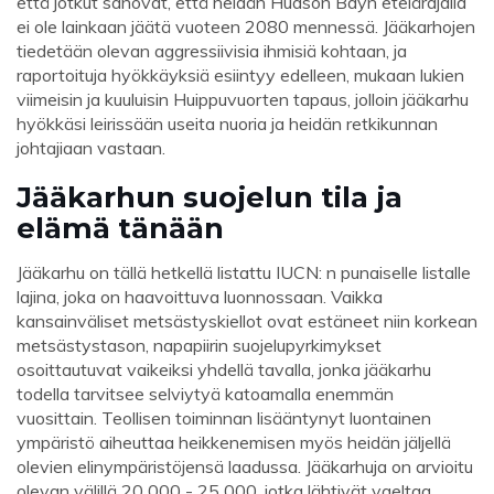
että jotkut sanovat, että heidän Hudson Bayn etelärajalla
ei ole lainkaan jäätä vuoteen 2080 mennessä. Jääkarhojen
tiedetään olevan aggressiivisia ihmisiä kohtaan, ja
raportoituja hyökkäyksiä esiintyy edelleen, mukaan lukien
viimeisin ja kuuluisin Huippuvuorten tapaus, jolloin jääkarhu
hyökkäsi leirissään useita nuoria ja heidän retkikunnan
johtajiaan vastaan.
Jääkarhun suojelun tila ja
elämä tänään
Jääkarhu on tällä hetkellä listattu IUCN: n punaiselle listalle
lajina, joka on haavoittuva luonnossaan. Vaikka
kansainväliset metsästyskiellot ovat estäneet niin korkean
metsästystason, napapiirin suojelupyrkimykset
osoittautuvat vaikeiksi yhdellä tavalla, jonka jääkarhu
todella tarvitsee selviytyä katoamalla enemmän
vuosittain. Teollisen toiminnan lisääntynyt luontainen
ympäristö aiheuttaa heikkenemisen myös heidän jäljellä
olevien elinympäristöjensä laadussa. Jääkarhuja on arvioitu
olevan välillä 20 000 - 25 000, jotka lähtivät vaeltaa