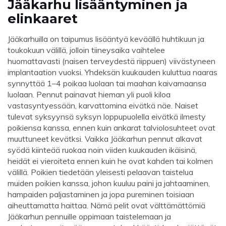
Jääkarhu lisääntyminen ja
elinkaaret
Jääkarhuilla on taipumus lisääntyä keväällä huhtikuun ja
toukokuun välillä, jolloin tiineysaika vaihtelee
huomattavasti (naisen terveydestä riippuen) viivästyneen
implantaation vuoksi. Yhdeksän kuukauden kuluttua naaras
synnyttää 1–4 poikaa luolaan tai maahan kaivamaansa
luolaan. Pennut painavat hieman yli puoli kiloa
vastasyntyessään, karvattomina eivätkä näe. Naiset
tulevat syksyynsä syksyn loppupuolella eivätkä ilmesty
poikiensa kanssa, ennen kuin ankarat talviolosuhteet ovat
muuttuneet kevätksi. Vaikka Jääkarhun pennut alkavat
syödä kiinteää ruokaa noin viiden kuukauden ikäisinä,
heidät ei vieroiteta ennen kuin he ovat kahden tai kolmen
välillä. Poikien tiedetään yleisesti pelaavan taistelua
muiden poikien kanssa, johon kuuluu paini ja jahtaaminen,
hampaiden paljastaminen ja jopa pureminen toisiaan
aiheuttamatta haittaa. Nämä pelit ovat välttämättömiä
Jääkarhun pennuille oppimaan taistelemaan ja