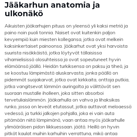
Jääkarhun anatomia ja
ulkonäkö
Aikuisten jääkarhujen pituus on yleensä yli kaksi metriä ja
paino noin puoli tonnia. Naiset ovat kuitenkin paljon
kevyempiä kuin miesten kollegansa, jotka ovat melkein
kaksinkertaiset painoonsa. Jääkarhut ovat yksi harvoista
suurista nisäkkäistä, jotka löytyvät tällaisissa
vihamielisissä olosuhteissa ja ovat sopeutuneet hyvin
elämäänsä jäällä. Heidän turkiksensa on paksu ja tiheä, ja
se koostuu lämpimästä aluskarvasta, jonka päällä on
pidemmät suojakarvat, jotka ovat kirkkaita, onttoja putkia,
jotka vangitsevat lämmön auringolta ja välittävät sen
suoraan mustalle iholleen, joka sitten absorboi
tervetuliaislämmön. Jääkarhulla on vahva ja lihaksikas
runko, jossa on leveät etutassut, jotka auttavat meloaessä
vedessä, ja turkki jalkojen pohjalla, joka ei vain auta
pitämään niitä lämpimänä, vaan antaa myös jääkarhulle
ylimääräisen pidon liikkuessaan. jäätä. Heillä on hyvin
pitkät kaulat muihin karhuihin verrattuna, mikä antaa