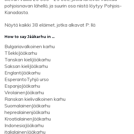
pohjoisnavan lähellä, ja suurin osa niistä löytyy Pohjois-
Kanadasta.
Näytä kaikki 38 eläimet, jotka alkavat P: llä
How to say Jääkarhu in ...
Bulgaria
valkoinen karhu
Tšekki
Jääkarhu
Tanskan kieli
Jääkarhu
Saksan kieli
Jääkarhu
Englanti
Jääkarhu
Esperanto
Tyhjä urso
Espanja
Jääkarhu
Virolainen
Jääkarhu
Ranskan kieli
valkoinen karhu
Suomalainen
Jääkarhu
heprealainen
jääkarhu
Kroatialainen
Jääkarhu
Indonesia
Jääkarhu
italialainen
Jääkarhu