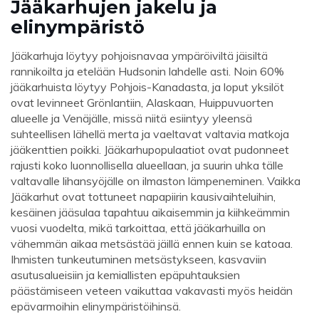
Jääkarhujen jakelu ja
elinympäristö
Jääkarhuja löytyy pohjoisnavaa ympäröiviltä jäisiltä
rannikoilta ja etelään Hudsonin lahdelle asti. Noin 60%
jääkarhuista löytyy Pohjois-Kanadasta, ja loput yksilöt
ovat levinneet Grönlantiin, Alaskaan, Huippuvuorten
alueelle ja Venäjälle, missä niitä esiintyy yleensä
suhteellisen lähellä merta ja vaeltavat valtavia matkoja
jääkenttien poikki. Jääkarhupopulaatiot ovat pudonneet
rajusti koko luonnollisella alueellaan, ja suurin uhka tälle
valtavalle lihansyöjälle on ilmaston lämpeneminen. Vaikka
Jääkarhut ovat tottuneet napapiirin kausivaihteluihin,
kesäinen jääsulaa tapahtuu aikaisemmin ja kiihkeämmin
vuosi vuodelta, mikä tarkoittaa, että jääkarhuilla on
vähemmän aikaa metsästää jäillä ennen kuin se katoaa.
Ihmisten tunkeutuminen metsästykseen, kasvaviin
asutusalueisiin ja kemiallisten epäpuhtauksien
päästämiseen veteen vaikuttaa vakavasti myös heidän
epävarmoihin elinympäristöihinsä.