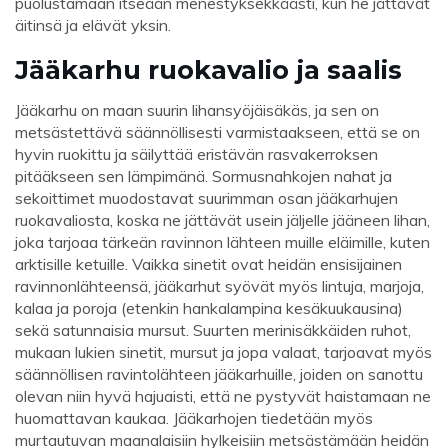
puolustamaan itseään menestyksekkäästi, kun he jättävät
äitinsä ja elävät yksin.
Jääkarhu ruokavalio ja saalis
Jääkarhu on maan suurin lihansyöjäisäkäs, ja sen on
metsästettävä säännöllisesti varmistaakseen, että se on
hyvin ruokittu ja säilyttää eristävän rasvakerroksen
pitääkseen sen lämpimänä. Sormusnahkojen nahat ja
sekoittimet muodostavat suurimman osan jääkarhujen
ruokavaliosta, koska ne jättävät usein jäljelle jääneen lihan,
joka tarjoaa tärkeän ravinnon lähteen muille eläimille, kuten
arktisille ketuille. Vaikka sinetit ovat heidän ensisijainen
ravinnonlähteensä, jääkarhut syövät myös lintuja, marjoja,
kalaa ja poroja (etenkin hankalampina kesäkuukausina)
sekä satunnaisia ​​mursut. Suurten merinisäkkäiden ruhot,
mukaan lukien sinetit, mursut ja jopa valaat, tarjoavat myös
säännöllisen ravintolähteen jääkarhuille, joiden on sanottu
olevan niin hyvä hajuaisti, että ne pystyvät haistamaan ne
huomattavan kaukaa. Jääkarhojen tiedetään myös
murtautuvan maanalaisiin hylkeisiin metsästämään heidän