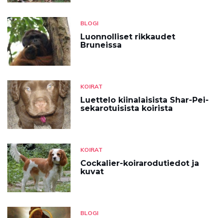
BLOGI
Luonnolliset rikkaudet
Bruneissa
KOIRAT
Luettelo kiinalaisista Shar-Pei-
sekarotuisista koirista
KOIRAT
Cockalier-koirarodutiedot ja
kuvat
BLOGI