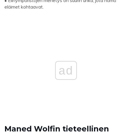
• Elinympäristöjen menetys on suurin uhka, jota nämä
eläimet kohtaavat.
ad
Maned Wolfin tieteellinen