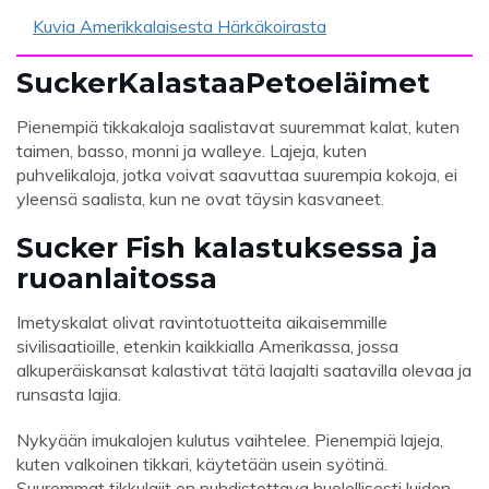
Kuvia Amerikkalaisesta Härkäkoirasta
S
ucker
Kalastaa
Petoeläimet
Pienempiä tikkakaloja saalistavat suuremmat kalat, kuten
taimen, basso, monni ja walleye. Lajeja, kuten
puhvelikaloja, jotka voivat saavuttaa suurempia kokoja, ei
yleensä saalista, kun ne ovat täysin kasvaneet.
S
ucker Fish kalastuksessa ja
ruoanlaitossa
Imetyskalat olivat ravintotuotteita aikaisemmille
sivilisaatioille, etenkin kaikkialla Amerikassa, jossa
alkuperäiskansat kalastivat tätä laajalti saatavilla olevaa ja
runsasta lajia.
Nykyään imukalojen kulutus vaihtelee. Pienempiä lajeja,
kuten valkoinen tikkari, käytetään usein syötinä.
Suuremmat tikkulajit on puhdistettava huolellisesti luiden