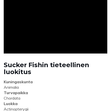
ad
Sucker Fishin tieteellinen
luokitus
Kuningaskunta
Animalia
Turvapaikka
Chordata
Luokka
Actinopterygii