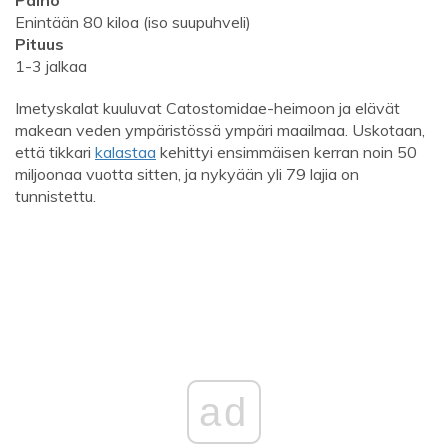
Paino
Enintään 80 kiloa (iso suupuhveli)
Pituus
1-3 jalkaa
Imetyskalat kuuluvat Catostomidae-heimoon ja elävät
makean veden ympäristössä ympäri maailmaa. Uskotaan,
että tikkari
kalastaa
kehittyi ensimmäisen kerran noin 50
miljoonaa vuotta sitten, ja nykyään yli 79 lajia on
tunnistettu.
ad