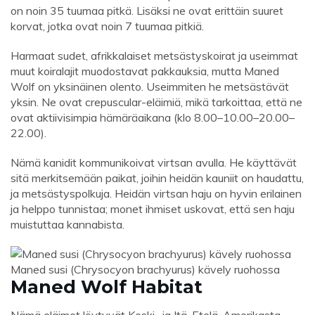
on noin 35 tuumaa pitkä. Lisäksi ne ovat erittäin suuret
korvat, jotka ovat noin 7 tuumaa pitkiä.
Harmaat sudet, afrikkalaiset metsästyskoirat ja useimmat
muut koiralajit muodostavat pakkauksia, mutta Maned
Wolf on yksinäinen olento. Useimmiten he metsästävät
yksin. Ne ovat crepuscular-eläimiä, mikä tarkoittaa, että ne
ovat aktiivisimpia hämäräaikana (klo 8.00–10.00–20.00–
22.00).
Nämä kanidit kommunikoivat virtsan avulla. He käyttävät
sitä merkitsemään paikat, joihin heidän kauniit on haudattu,
ja metsästyspolkuja. Heidän virtsan haju on hyvin erilainen
ja helppo tunnistaa; monet ihmiset uskovat, että sen haju
muistuttaa kannabista.
Maned susi (Chrysocyon brachyurus) kävely ruohossa
Maned Wolf Habitat