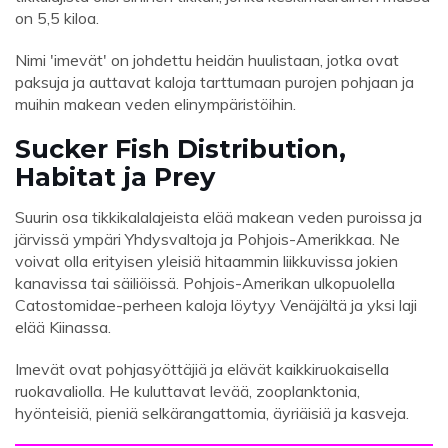
on 5,5 kiloa.
Nimi 'imevät' on johdettu heidän huulistaan, jotka ovat
paksuja ja auttavat kaloja tarttumaan purojen pohjaan ja
muihin makean veden elinympäristöihin.
Sucker Fish Distribution,
Habitat ja Prey
Suurin osa tikkikalalajeista elää makean veden puroissa ja
järvissä ympäri Yhdysvaltoja ja Pohjois-Amerikkaa. Ne
voivat olla erityisen yleisiä hitaammin liikkuvissa jokien
kanavissa tai säiliöissä. Pohjois-Amerikan ulkopuolella
Catostomidae-perheen kaloja löytyy Venäjältä ja yksi laji
elää Kiinassa.
Imevät ovat pohjasyöttäjiä ja elävät kaikkiruokaisella
ruokavaliolla. He kuluttavat levää, zooplanktonia,
hyönteisiä, pieniä selkärangattomia, äyriäisiä ja kasveja.