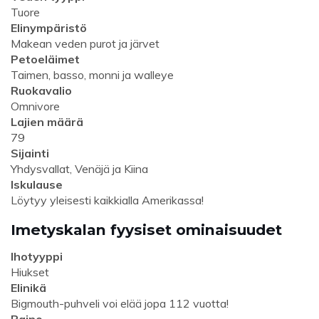
Tuore
Elinympäristö
Makean veden purot ja järvet
Petoeläimet
Taimen, basso, monni ja walleye
Ruokavalio
Omnivore
Lajien määrä
79
Sijainti
Yhdysvallat, Venäjä ja Kiina
Iskulause
Löytyy yleisesti kaikkialla Amerikassa!
Imetyskalan fyysiset ominaisuudet
Ihotyyppi
Hiukset
Elinikä
Bigmouth-puhveli voi elää jopa 112 vuotta!