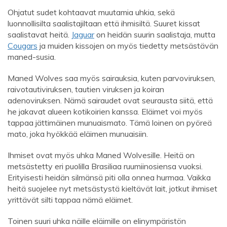
Ohjatut sudet kohtaavat muutamia uhkia, sekä
luonnollisilta saalistajiltaan että ihmisiltä. Suuret kissat
saalistavat heitä.
Jaguar
on heidän suurin saalistaja, mutta
Cougars
ja muiden kissojen on myös tiedetty metsästävän
maned-susia.
Maned Wolves saa myös sairauksia, kuten parvoviruksen,
raivotautiviruksen, tautien viruksen ja koiran
adenoviruksen. Nämä sairaudet ovat seurausta siitä, että
he jakavat alueen kotikoirien kanssa. Eläimet voi myös
tappaa jättimäinen munuaismato. Tämä loinen on pyöreä
mato, joka hyökkää eläimen munuaisiin.
Ihmiset ovat myös uhka Maned Wolvesille. Heitä on
metsästetty eri puolilla Brasiliaa ruumiinosiensa vuoksi.
Erityisesti heidän silmänsä piti olla onnea hurmaa. Vaikka
heitä suojelee nyt metsästystä kieltävät lait, jotkut ihmiset
yrittävät silti tappaa nämä eläimet.
Toinen suuri uhka näille eläimille on elinympäristön