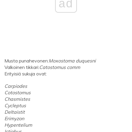
ad
Musta punahevonen:
Moxostoma duquesni
Valkoinen tikkari:
Catostomus comm
Erityisiä sukuja ovat:
Carpiodes
Cotostomus
Chasmistes
Cycleptus
Deltaistit
Erimyzon
Hypentelium
Ictiobus