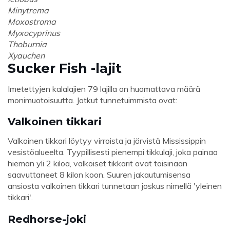
Minytrema
Moxostroma
Myxocyprinus
Thoburnia
Xyauchen
Sucker Fish -lajit
Imetettyjen kalalajien 79 lajilla on huomattava määrä
monimuotoisuutta. Jotkut tunnetuimmista ovat:
Valkoinen tikkari
Valkoinen tikkari löytyy virroista ja järvistä Mississippin
vesistöalueelta. Tyypillisesti pienempi tikkulaji, joka painaa
hieman yli 2 kiloa, valkoiset tikkarit ovat toisinaan
saavuttaneet 8 kilon koon. Suuren jakautumisensa
ansiosta valkoinen tikkari tunnetaan joskus nimellä 'yleinen
tikkari'.
Redhorse-joki