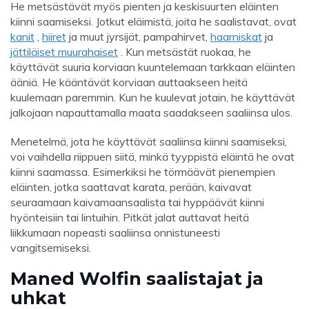
He metsästävät myös pienten ja keskisuurten eläinten
kiinni saamiseksi. Jotkut eläimistä, joita he saalistavat, ovat
kanit
,
hiiret
ja muut jyrsijät, pampahirvet,
haarniskat
ja
jättiläiset muurahaiset
. Kun metsästät ruokaa, he
käyttävät suuria korviaan kuuntelemaan tarkkaan eläinten
ääniä. He kääntävät korviaan auttaakseen heitä
kuulemaan paremmin. Kun he kuulevat jotain, he käyttävät
jalkojaan napauttamalla maata saadakseen saaliinsa ulos.
Menetelmä, jota he käyttävät saaliinsa kiinni saamiseksi,
voi vaihdella riippuen siitä, minkä tyyppistä eläintä he ovat
kiinni saamassa. Esimerkiksi he törmäävät pienempien
eläinten, jotka saattavat karata, perään, kaivavat
seuraamaan kaivamaansaalista tai hyppäävät kiinni
hyönteisiin tai lintuihin. Pitkät jalat auttavat heitä
liikkumaan nopeasti saaliinsa onnistuneesti
vangitsemiseksi.
Maned Wolfin saalistajat ja
uhkat