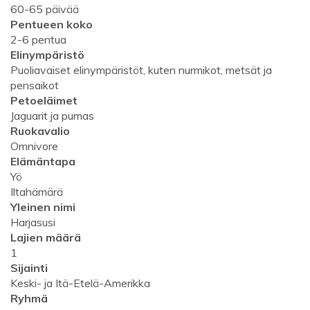
60-65 päivää
Pentueen koko
2-6 pentua
Elinympäristö
Puoliavaiset elinympäristöt, kuten nurmikot, metsät ja
pensaikot
Petoeläimet
Jaguarit ja pumas
Ruokavalio
Omnivore
Elämäntapa
Yö
Iltahämärä
Yleinen nimi
Harjasusi
Lajien määrä
1
Sijainti
Keski- ja Itä-Etelä-Amerikka
Ryhmä