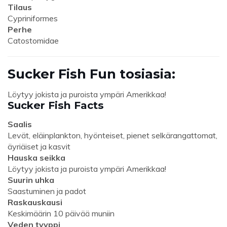
Tilaus
Cypriniformes
Perhe
Catostomidae
Sucker Fish Fun tosiasia:
Löytyy jokista ja puroista ympäri Amerikkaa!
Sucker Fish Facts
Saalis
Levät, eläinplankton, hyönteiset, pienet selkärangattomat,
äyriäiset ja kasvit
Hauska seikka
Löytyy jokista ja puroista ympäri Amerikkaa!
Suurin uhka
Saastuminen ja padot
Raskauskausi
Keskimäärin 10 päivää muniin
Veden tyyppi