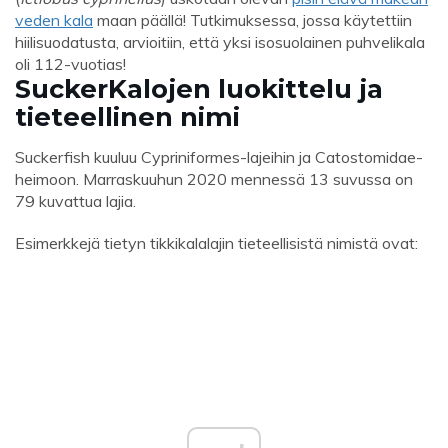
veden kala
maan päällä! Tutkimuksessa, jossa käytettiin
hiilisuodatusta, arvioitiin, että yksi isosuolainen puhvelikala
oli 112-vuotias!
S
ucker
Kalojen luokittelu ja
tieteellinen nimi
Suckerfish kuuluu Cypriniformes-lajeihin ja Catostomidae-
heimoon. Marraskuuhun 2020 mennessä 13 suvussa on
79 kuvattua lajia.
Esimerkkejä tietyn tikkikalalajin tieteellisistä nimistä ovat: