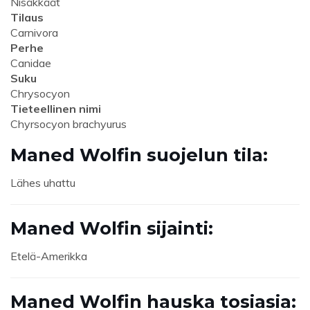
Nisäkkäät
Tilaus
Carnivora
Perhe
Canidae
Suku
Chrysocyon
Tieteellinen nimi
Chyrsocyon brachyurus
Maned Wolfin suojelun tila:
Lähes uhattu
Maned Wolfin sijainti:
Etelä-Amerikka
Maned Wolfin hauska tosiasia: