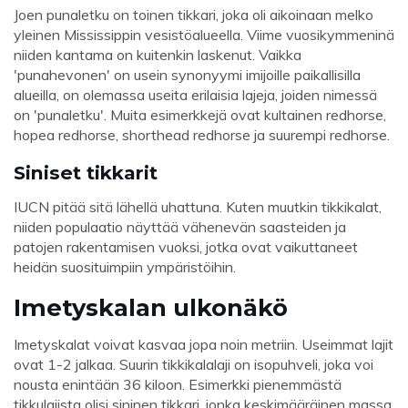
Joen punaletku on toinen tikkari, joka oli aikoinaan melko
yleinen Mississippin vesistöalueella. Viime vuosikymmeninä
niiden kantama on kuitenkin laskenut. Vaikka
'punahevonen' on usein synonyymi imijoille paikallisilla
alueilla, on olemassa useita erilaisia ​​lajeja, joiden nimessä
on 'punaletku'. Muita esimerkkejä ovat kultainen redhorse,
hopea redhorse, shorthead redhorse ja suurempi redhorse.
Siniset tikkarit
IUCN pitää sitä lähellä uhattuna. Kuten muutkin tikkikalat,
niiden populaatio näyttää vähenevän saasteiden ja
patojen rakentamisen vuoksi, jotka ovat vaikuttaneet
heidän suosituimpiin ympäristöihin.
Imetyskalan ulkonäkö
Imetyskalat voivat kasvaa jopa noin metriin. Useimmat lajit
ovat 1-2 jalkaa. Suurin tikkikalalaji on isopuhveli, joka voi
nousta enintään 36 kiloon. Esimerkki pienemmästä
tikkulajista olisi sininen tikkari, jonka keskimääräinen massa