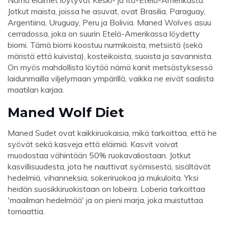
Nämä eläimet löytyvät Keski- ja Itä-Etelä-Amerikasta.
Jotkut maista, joissa he asuvat, ovat Brasilia, Paraguay,
Argentiina, Uruguay, Peru ja Bolivia. Maned Wolves asuu
cerradossa, joka on suurin Etelä-Amerikassa löydetty
biomi. Tämä biomi koostuu nurmikoista, metsistä (sekä
märistä että kuivista), kosteikoista, suoista ja savannista.
On myös mahdollista löytää nämä kanit metsästyksessä
laidunmailla viljelymaan ympärillä, vaikka ne eivät saalista
maatilan karjaa.
Maned Wolf Diet
Maned Sudet ovat kaikkiruokaisia, mikä tarkoittaa, että he
syövät sekä kasveja että eläimiä. Kasvit voivat
muodostaa vähintään 50% ruokavaliostaan. Jotkut
kasvillisuudesta, jota he nauttivat syömisestä, sisältävät
hedelmiä, vihanneksia, sokeriruokoa ja mukuloita. Yksi
heidän suosikkiruokistaan ​​on lobeira. Loberia tarkoittaa
'maailman hedelmää' ja on pieni marja, joka muistuttaa
tomaattia.