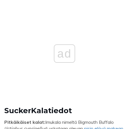
ad
S
ucker
Kalatiedot
Pitkäikäiset kalat:
Imukala nimeltä Bigmouth Buffalo
(
Ictiobus cyprinellus
) uskotaan olevan
pisin elävä makean