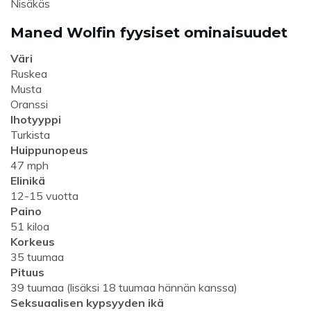
Nisäkäs
Maned Wolfin fyysiset ominaisuudet
Väri
Ruskea
Musta
Oranssi
Ihotyyppi
Turkista
Huippunopeus
47 mph
Elinikä
12-15 vuotta
Paino
51 kiloa
Korkeus
35 tuumaa
Pituus
39 tuumaa (lisäksi 18 tuumaa hännän kanssa)
Seksuaalisen kypsyyden ikä