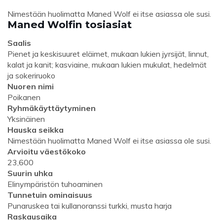
Nimestään huolimatta Maned Wolf ei itse asiassa ole susi.
Maned Wolfin tosiasiat
Saalis
Pienet ja keskisuuret eläimet, mukaan lukien jyrsijät, linnut,
kalat ja kanit; kasviaine, mukaan lukien mukulat, hedelmät
ja sokeriruoko
Nuoren nimi
Poikanen
Ryhmäkäyttäytyminen
Yksinäinen
Hauska seikka
Nimestään huolimatta Maned Wolf ei itse asiassa ole susi.
Arvioitu väestökoko
23,600
Suurin uhka
Elinympäristön tuhoaminen
Tunnetuin ominaisuus
Punaruskea tai kullanoranssi turkki, musta harja
Raskausaika