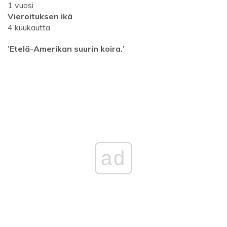
1 vuosi
Vieroituksen ikä
4 kuukautta
'
Etelä-Amerikan suurin koira.
'
ad