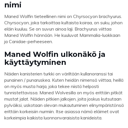
nimi
Maned Wolfin tieteellinen nimi on Chyrsocyon brachyurus.
Chyrsocyon, joka tarkoittaa kultaista koiraa, on suku, johon
eläin kuuluu. Se on suvun ainoa laji. Brachyurus viittaa
Maned Wolfin hännään. He kuuluvat Mammalia-luokkaan
ja Canidae-perheeseen.
Maned Wolfin ulkonäkö ja
käyttäytyminen
Näiden kanisterien turkki on väriltään kullanoranssi tai
punainen / punaruskea. Kuten heidän nimensä viittaa, heillä
on myös musta harja, joka tekee niistä helposti
tunnistettavissa. Maned Wolvesilla on myös erittäin pitkät
mustat jalat. Näiden pitkien jalkojen, joita joskus kutsutaan
pylväiksi, uskotaan olevan mukautuminen elinympäristönsä
erittäin korkeisiin nurmiin. Itse asiassa nämä eläimet ovat
korkeimpia kaikista luonnonvaraisista kanideista.