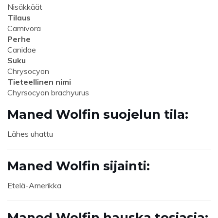
Nisäkkäät
Tilaus
Carnivora
Perhe
Canidae
Suku
Chrysocyon
Tieteellinen nimi
Chyrsocyon brachyurus
Maned Wolfin suojelun tila:
Lähes uhattu
Maned Wolfin sijainti:
Etelä-Amerikka
Maned Wolfin hauska tosiasia: