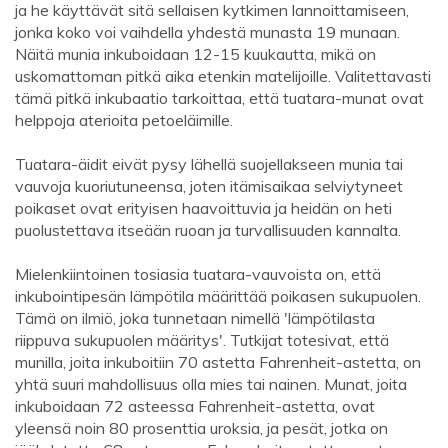
ja he käyttävät sitä sellaisen kytkimen lannoittamiseen,
jonka koko voi vaihdella yhdestä munasta 19 munaan.
Näitä munia inkuboidaan 12-15 kuukautta, mikä on
uskomattoman pitkä aika etenkin matelijoille. Valitettavasti
tämä pitkä inkubaatio tarkoittaa, että tuatara-munat ovat
helppoja aterioita petoeläimille.
Tuatara-äidit eivät pysy lähellä suojellakseen munia tai
vauvoja kuoriutuneensa, joten itämisaikaa selviytyneet
poikaset ovat erityisen haavoittuvia ja heidän on heti
puolustettava itseään ruoan ja turvallisuuden kannalta.
Mielenkiintoinen tosiasia tuatara-vauvoista on, että
inkubointipesän lämpötila määrittää poikasen sukupuolen.
Tämä on ilmiö, joka tunnetaan nimellä 'lämpötilasta
riippuva sukupuolen määritys'. Tutkijat totesivat, että
munilla, joita inkuboitiin 70 astetta Fahrenheit-astetta, on
yhtä suuri mahdollisuus olla mies tai nainen. Munat, joita
inkuboidaan 72 asteessa Fahrenheit-astetta, ovat
yleensä noin 80 prosenttia uroksia, ja pesät, jotka on