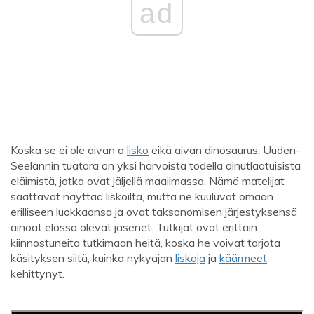
ad
Koska se ei ole aivan a
lisko
eikä aivan dinosaurus, Uuden-
Seelannin tuatara on yksi harvoista todella ainutlaatuisista
eläimistä, jotka ovat jäljellä maailmassa. Nämä matelijat
saattavat näyttää liskoilta, mutta ne kuuluvat omaan
erilliseen luokkaansa ja ovat taksonomisen järjestyksensä
ainoat elossa olevat jäsenet. Tutkijat ovat erittäin
kiinnostuneita tutkimaan heitä, koska he voivat tarjota
käsityksen siitä, kuinka nykyajan
liskoja
ja
käärmeet
kehittynyt.