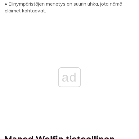
• Elinympäristöjen menetys on suurin uhka, jota nämä
eläimet kohtaavat.
ad
Maned Wolfin tieteellinen