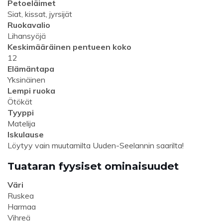
Petoeläimet
Siat, kissat, jyrsijät
Ruokavalio
Lihansyöjä
Keskimääräinen pentueen koko
12
Elämäntapa
Yksinäinen
Lempi ruoka
Ötökät
Tyyppi
Matelija
Iskulause
Löytyy vain muutamilta Uuden-Seelannin saarilta!
Tuataran fyysiset ominaisuudet
Väri
Ruskea
Harmaa
Vihreä