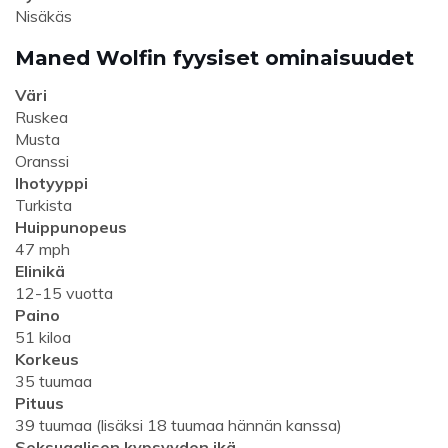
Nisäkäs
Maned Wolfin fyysiset ominaisuudet
Väri
Ruskea
Musta
Oranssi
Ihotyyppi
Turkista
Huippunopeus
47 mph
Elinikä
12-15 vuotta
Paino
51 kiloa
Korkeus
35 tuumaa
Pituus
39 tuumaa (lisäksi 18 tuumaa hännän kanssa)
Seksuaalisen kypsyyden ikä