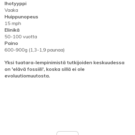
Ihotyyppi
Vaaka
Huippunopeus
15 mph
Elinikä
50-100 vuotta
Paino
600-900g (1,3-1,9 paunaa)
Yksi tuatara-lempinimistä tutkijoiden keskuudessa
on 'elävä fossiili', koska sillä ei ole
evoluutiomuutosta.