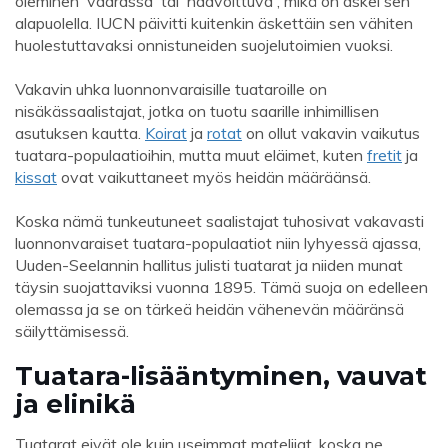
oleminen 'vaarassa' tai 'haavoittuva', mikä on askel sen
alapuolella. IUCN päivitti kuitenkin äskettäin sen vähiten
huolestuttavaksi onnistuneiden suojelutoimien vuoksi.
Vakavin uhka luonnonvaraisille tuataroille on
nisäkässaalistajat, jotka on tuotu saarille inhimillisen
asutuksen kautta.
Koirat
ja
rotat
on ollut vakavin vaikutus
tuatara-populaatioihin, mutta muut eläimet, kuten
fretit
ja
kissat
ovat vaikuttaneet myös heidän määräänsä.
Koska nämä tunkeutuneet saalistajat tuhosivat vakavasti
luonnonvaraiset tuatara-populaatiot niin lyhyessä ajassa,
Uuden-Seelannin hallitus julisti tuatarat ja niiden munat
täysin suojattaviksi vuonna 1895. Tämä suoja on edelleen
olemassa ja se on tärkeä heidän vähenevän määränsä
säilyttämisessä.
Tuatara-lisääntyminen, vauvat
ja elinikä
Tuatarat eivät ole kuin useimmat matelijat, koska ne