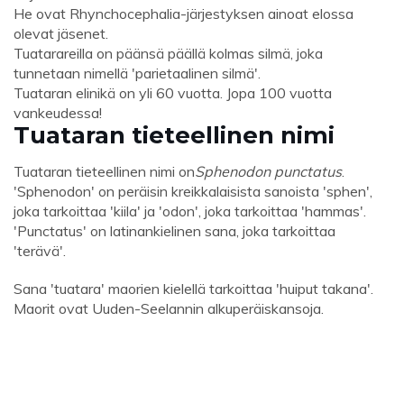
He ovat Rhynchocephalia-järjestyksen ainoat elossa
olevat jäsenet.
Tuatarareilla on päänsä päällä kolmas silmä, joka
tunnetaan nimellä 'parietaalinen silmä'.
Tuataran elinikä on yli 60 vuotta. Jopa 100 vuotta
vankeudessa!
Tuataran tieteellinen nimi
Tuataran tieteellinen nimi on
Sphenodon punctatus
.
'Sphenodon' on peräisin kreikkalaisista sanoista 'sphen',
joka tarkoittaa 'kiila' ja 'odon', joka tarkoittaa 'hammas'.
'Punctatus' on latinankielinen sana, joka tarkoittaa
'terävä'.
Sana 'tuatara' maorien kielellä tarkoittaa 'huiput takana'.
Maorit ovat Uuden-Seelannin alkuperäiskansoja.