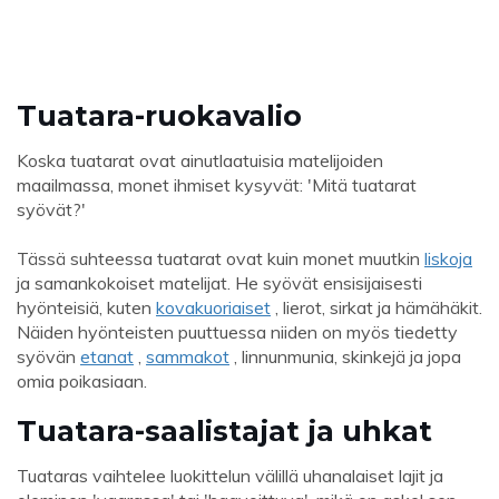
Tuatara-ruokavalio
Koska tuatarat ovat ainutlaatuisia matelijoiden
maailmassa, monet ihmiset kysyvät: 'Mitä tuatarat
syövät?'
Tässä suhteessa tuatarat ovat kuin monet muutkin
liskoja
ja samankokoiset matelijat. He syövät ensisijaisesti
hyönteisiä, kuten
kovakuoriaiset
, lierot, sirkat ja hämähäkit.
Näiden hyönteisten puuttuessa niiden on myös tiedetty
syövän
etanat
,
sammakot
, linnunmunia, skinkejä ja jopa
omia poikasiaan.
Tuatara-saalistajat ja uhkat
Tuataras vaihtelee luokittelun välillä uhanalaiset lajit ja