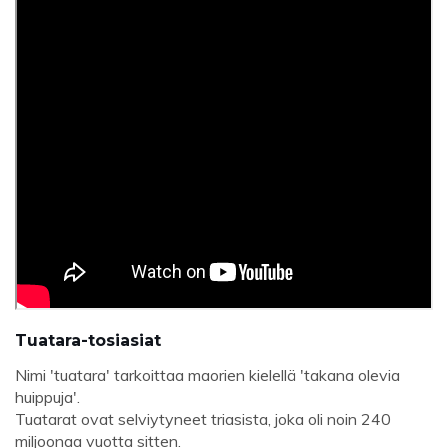
Tuatara-tosiasiat
Nimi 'tuatara' tarkoittaa maorien kielellä 'takana olevia
huippuja'.
Tuatarat ovat selviytyneet triasista, joka oli noin 240
miljoonaa vuotta sitten.