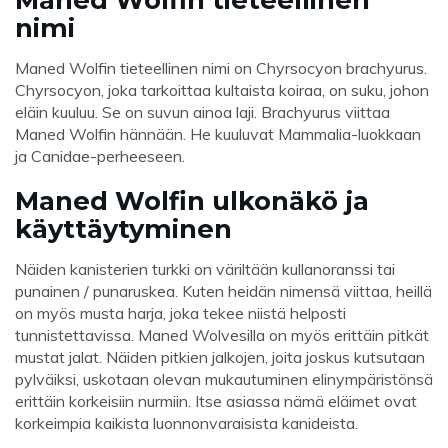
nimi
Maned Wolfin tieteellinen nimi on Chyrsocyon brachyurus.
Chyrsocyon, joka tarkoittaa kultaista koiraa, on suku, johon
eläin kuuluu. Se on suvun ainoa laji. Brachyurus viittaa
Maned Wolfin hännään. He kuuluvat Mammalia-luokkaan
ja Canidae-perheeseen.
Maned Wolfin ulkonäkö ja
käyttäytyminen
Näiden kanisterien turkki on väriltään kullanoranssi tai
punainen / punaruskea. Kuten heidän nimensä viittaa, heillä
on myös musta harja, joka tekee niistä helposti
tunnistettavissa. Maned Wolvesilla on myös erittäin pitkät
mustat jalat. Näiden pitkien jalkojen, joita joskus kutsutaan
pylväiksi, uskotaan olevan mukautuminen elinympäristönsä
erittäin korkeisiin nurmiin. Itse asiassa nämä eläimet ovat
korkeimpia kaikista luonnonvaraisista kanideista.