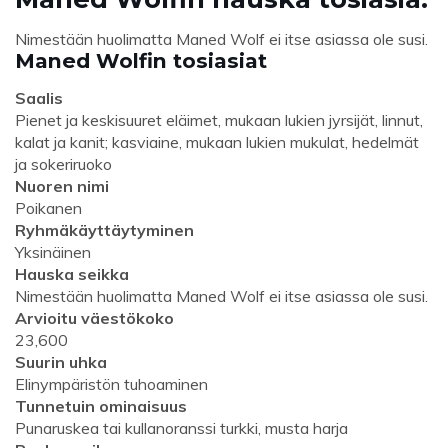
Nimestään huolimatta Maned Wolf ei itse asiassa ole susi.
Maned Wolfin tosiasiat
Saalis
Pienet ja keskisuuret eläimet, mukaan lukien jyrsijät, linnut,
kalat ja kanit; kasviaine, mukaan lukien mukulat, hedelmät
ja sokeriruoko
Nuoren nimi
Poikanen
Ryhmäkäyttäytyminen
Yksinäinen
Hauska seikka
Nimestään huolimatta Maned Wolf ei itse asiassa ole susi.
Arvioitu väestökoko
23,600
Suurin uhka
Elinympäristön tuhoaminen
Tunnetuin ominaisuus
Punaruskea tai kullanoranssi turkki, musta harja