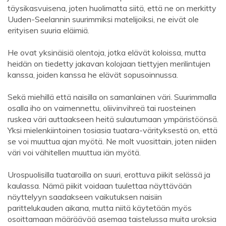
täysikasvuisena, joten huolimatta siitä, että ne on merkitty
Uuden-Seelannin suurimmiksi matelijoiksi, ne eivät ole
erityisen suuria eläimiä.
He ovat yksinäisiä olentoja, jotka elävät koloissa, mutta
heidän on tiedetty jakavan kolojaan tiettyjen merilintujen
kanssa, joiden kanssa he elävät sopusoinnussa.
Sekä miehillä että naisilla on samanlainen väri. Suurimmalla
osalla iho on vaimennettu, oliivinvihreä tai ruosteinen
ruskea väri auttaakseen heitä sulautumaan ympäristöönsä.
Yksi mielenkiintoinen tosiasia tuatara-värityksestä on, että
se voi muuttua ajan myötä. Ne molt vuosittain, joten niiden
väri voi vähitellen muuttua iän myötä.
Urospuolisilla tuataroilla on suuri, erottuva piikit selässä ja
kaulassa. Nämä piikit voidaan tuulettaa näyttävään
näyttelyyn saadakseen vaikutuksen naisiin
parittelukauden aikana, mutta niitä käytetään myös
osoittamaan määräävää asemaa taistelussa muita uroksia