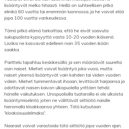
lisääntyvät melko hitaasti. Heillä on suhteellisen pitkä
elinikä 60 vuotta tai enemmän luonnossa, ja he voivat elää
jopa 100 vuotta vankeudessa.
Tämä pitkä elämä tarkoittaa, että he eivät saavuta
sukupuolista kypsyyttä vasta 10-20 vuoden ikäisenä.
Lisäksi ne kasvavat edelleen noin 35 vuoden ikään
saakka.
Parittelu tapahtuu keskikesällä, ja sen määräävät suurelta
osin naiset. Miehet voivat lisääntyä joka vuosi, mutta
naiset yleensä lisääntyvät vain kahden tai viiden vuoden
välein. Miehet tummentavat ihoaan, levittävät harjaansa ja
odottavat naisen kaivon ulkopuolella yrittäen tehdä
hänelle vaikutuksen. Urospuolisilla tuataroilla ei ole ulkoista
lisääntymiselintä, joten ne välittävät siittiöitä naisille
hieromalla kloakkaansa yhteen. Tätä kutsutaan
'kloaksisuudelmaksi'.
Naaraat voivat varastoida tätä siittiötä jopa vuoden ajan,