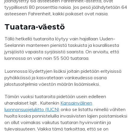
jäähdytetty 68 asteeseen Fahrenheit-astetta, ovat
tyypillisesti 80 prosenttia naisia. Jos pesä jäähdytetään 64
asteeseen Fahrenheit, kaikki poikaset ovat naisia.
Tuatara-väestö
Tällä hetkellä tuataroita löytyy vain hajallaan Uuden-
Seelannin mantereen pienistä taskuista ja kourallisesta
jyrsijöistä vapaista syrjäisistä saarista. On arvioitu, että
luonnossa on vain noin 55 500 tuataraa.
Luonnossa löydettyjen lisäksi joitain pidetään erityisissä
pyhäkköissä ja kasvatetaan vankeudessa osana
jalostusohjelmia väestön määrän lisäämiseksi.
Tämän vuoksi tuataroita pidetään usein edelleen
uhanalaiset lajit . Kuitenkin
Kansainvälinen
luonnonsuojeluliitto (IUCN)
onko se listattu nimellä vähiten
huolta koska ponnisteluilla invasiivisten lajien poistamiseksi
on ollut voimakas vaikutus tuataran hyvinvointiin ja
tulevaisuuteen. Vaikka tämä tarkoittaa, että se on