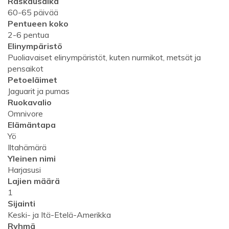
Raskausaika
60-65 päivää
Pentueen koko
2-6 pentua
Elinympäristö
Puoliavaiset elinympäristöt, kuten nurmikot, metsät ja
pensaikot
Petoeläimet
Jaguarit ja pumas
Ruokavalio
Omnivore
Elämäntapa
Yö
Iltahämärä
Yleinen nimi
Harjasusi
Lajien määrä
1
Sijainti
Keski- ja Itä-Etelä-Amerikka
Ryhmä