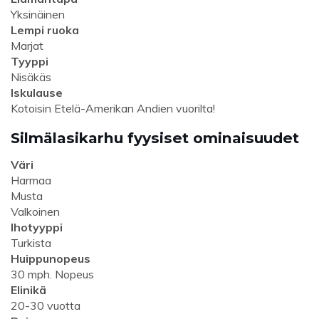
Yksinäinen
Lempi ruoka
Marjat
Tyyppi
Nisäkäs
Iskulause
Kotoisin Etelä-Amerikan Andien vuorilta!
Silmälasikarhu fyysiset ominaisuudet
Väri
Harmaa
Musta
Valkoinen
Ihotyyppi
Turkista
Huippunopeus
30 mph. Nopeus
Elinikä
20-30 vuotta