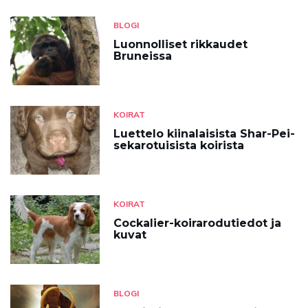
BLOGI
Luonnolliset rikkaudet
Bruneissa
KOIRAT
Luettelo kiinalaisista Shar-Pei-
sekarotuisista koirista
KOIRAT
Cockalier-koirarodutiedot ja
kuvat
BLOGI