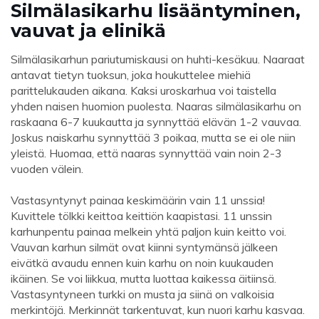
Silmälasikarhu lisääntyminen,
vauvat ja elinikä
Silmälasikarhun pariutumiskausi on huhti-kesäkuu. Naaraat
antavat tietyn tuoksun, joka houkuttelee miehiä
parittelukauden aikana. Kaksi uroskarhua voi taistella
yhden naisen huomion puolesta. Naaras silmälasikarhu on
raskaana 6-7 kuukautta ja synnyttää elävän 1-2 vauvaa.
Joskus naiskarhu synnyttää 3 poikaa, mutta se ei ole niin
yleistä. Huomaa, että naaras synnyttää vain noin 2-3
vuoden välein.
Vastasyntynyt painaa keskimäärin vain 11 unssia!
Kuvittele tölkki keittoa keittiön kaapistasi. 11 unssin
karhunpentu painaa melkein yhtä paljon kuin keitto voi.
Vauvan karhun silmät ovat kiinni syntymänsä jälkeen
eivätkä avaudu ennen kuin karhu on noin kuukauden
ikäinen. Se voi liikkua, mutta luottaa kaikessa äitiinsä.
Vastasyntyneen turkki on musta ja siinä on valkoisia
merkintöjä. Merkinnät tarkentuvat, kun nuori karhu kasvaa.