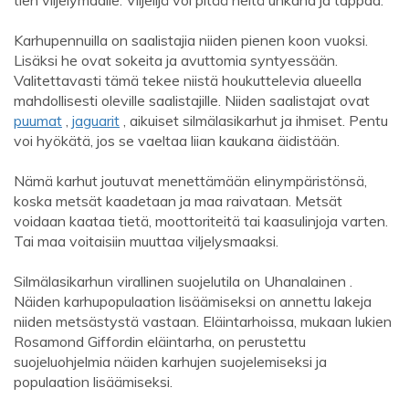
tien viljelymaalle. Viljelijä voi pitää heitä uhkana ja tappaa.
Karhupennuilla on saalistajia niiden pienen koon vuoksi.
Lisäksi he ovat sokeita ja avuttomia syntyessään.
Valitettavasti tämä tekee niistä houkuttelevia alueella
mahdollisesti oleville saalistajille. Niiden saalistajat ovat
puumat
,
jaguarit
, aikuiset silmälasikarhut ja ihmiset. Pentu
voi hyökätä, jos se vaeltaa liian kaukana äidistään.
Nämä karhut joutuvat menettämään elinympäristönsä,
koska metsät kaadetaan ja maa raivataan. Metsät
voidaan kaataa tietä, moottoriteitä tai kaasulinjoja varten.
Tai maa voitaisiin muuttaa viljelysmaaksi.
Silmälasikarhun virallinen suojelutila on Uhanalainen .
Näiden karhupopulaation lisäämiseksi on annettu lakeja
niiden metsästystä vastaan. Eläintarhoissa, mukaan lukien
Rosamond Giffordin eläintarha, on perustettu
suojeluohjelmia näiden karhujen suojelemiseksi ja
populaation lisäämiseksi.