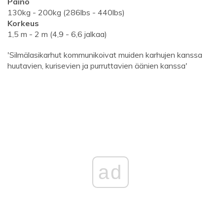
Paino
130kg - 200kg (286lbs - 440lbs)
Korkeus
1,5 m - 2 m (4,9 - 6,6 jalkaa)
'Silmälasikarhut kommunikoivat muiden karhujen kanssa
huutavien, kurisevien ja purruttavien äänien kanssa'
ad