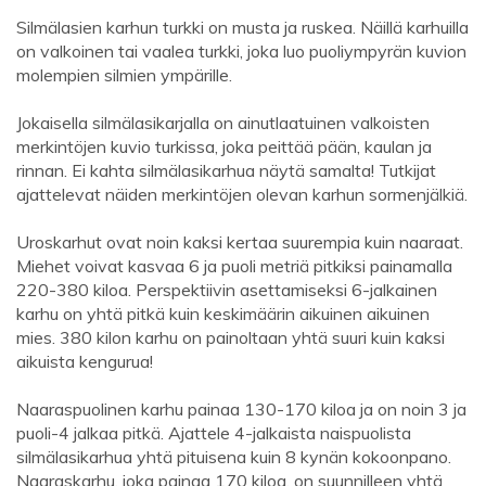
Silmälasien karhun turkki on musta ja ruskea. Näillä karhuilla
on valkoinen tai vaalea turkki, joka luo puoliympyrän kuvion
molempien silmien ympärille.
Jokaisella silmälasikarjalla on ainutlaatuinen valkoisten
merkintöjen kuvio turkissa, joka peittää pään, kaulan ja
rinnan. Ei kahta silmälasikarhua näytä samalta! Tutkijat
ajattelevat näiden merkintöjen olevan karhun sormenjälkiä.
Uroskarhut ovat noin kaksi kertaa suurempia kuin naaraat.
Miehet voivat kasvaa 6 ja puoli metriä pitkiksi painamalla
220-380 kiloa. Perspektiivin asettamiseksi 6-jalkainen
karhu on yhtä pitkä kuin keskimäärin aikuinen aikuinen
mies. 380 kilon karhu on painoltaan yhtä suuri kuin kaksi
aikuista kengurua!
Naaraspuolinen karhu painaa 130-170 kiloa ja on noin 3 ja
puoli-4 jalkaa pitkä. Ajattele 4-jalkaista naispuolista
silmälasikarhua yhtä pituisena kuin 8 kynän kokoonpano.
Naaraskarhu, joka painaa 170 kiloa, on suunnilleen yhtä