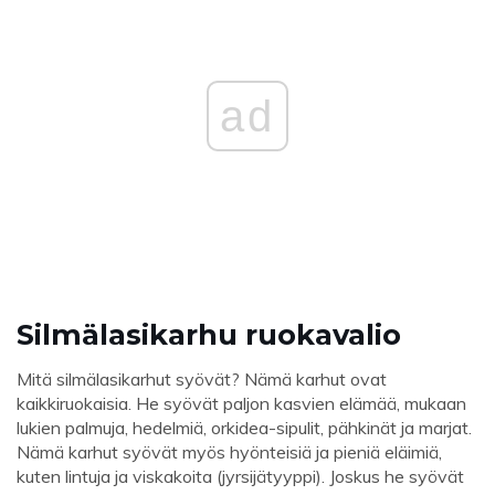
ad
Silmälasikarhu ruokavalio
Mitä silmälasikarhut syövät? Nämä karhut ovat
kaikkiruokaisia. He syövät paljon kasvien elämää, mukaan
lukien palmuja, hedelmiä, orkidea-sipulit, pähkinät ja marjat.
Nämä karhut syövät myös hyönteisiä ja pieniä eläimiä,
kuten lintuja ja viskakoita (jyrsijätyyppi). Joskus he syövät