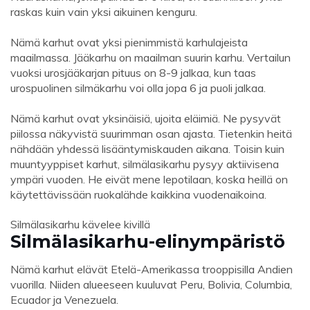
raskas kuin vain yksi aikuinen kenguru.
Nämä karhut ovat yksi pienimmistä karhulajeista
maailmassa. Jääkarhu on maailman suurin karhu. Vertailun
vuoksi urosjääkarjan pituus on 8-9 jalkaa, kun taas
urospuolinen silmäkarhu voi olla jopa 6 ja puoli jalkaa.
Nämä karhut ovat yksinäisiä, ujoita eläimiä. Ne pysyvät
piilossa näkyvistä suurimman osan ajasta. Tietenkin heitä
nähdään yhdessä lisääntymiskauden aikana. Toisin kuin
muuntyyppiset karhut, silmälasikarhu pysyy aktiivisena
ympäri vuoden. He eivät mene lepotilaan, koska heillä on
käytettävissään ruokalähde kaikkina vuodenaikoina.
Silmälasikarhu kävelee kivillä
Silmälasikarhu-elinympäristö
Nämä karhut elävät Etelä-Amerikassa trooppisilla Andien
vuorilla. Niiden alueeseen kuuluvat Peru, Bolivia, Columbia,
Ecuador ja Venezuela.