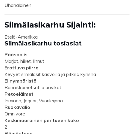
Uhanalainen
Silmälasikarhu Sijainti:
Etelä-Amerikka
Silmälasikarhu tosiasiat
Pääsaalis
Marjat, hiiret, linnut
Erottuva piirre
Kevyet silmälasit kasvoilla ja pitkillä kynsillä
Elinympäristö
Rannikkometsät ja aavikot
Petoeläimet
Ihminen, Jaguar, Vuorileijona
Ruokavalio
Omnivore
Keskimääräinen pentueen koko
2
Elämäntapa