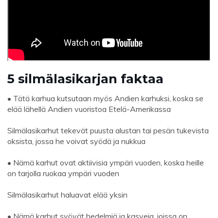
5 silmälasikarjan faktaa
• Tätä karhua kutsutaan myös Andien karhuksi, koska se
elää lähellä Andien vuoristoa Etelä-Amerikassa
Silmälasikarhut tekevät puusta alustan tai pesän tukevista
oksista, jossa he voivat syödä ja nukkua
• Nämä karhut ovat aktiivisia ympäri vuoden, koska heille
on tarjolla ruokaa ympäri vuoden
Silmälasikarhut haluavat elää yksin
• Nämä karhut syövät hedelmiä ja kasveja, joissa on