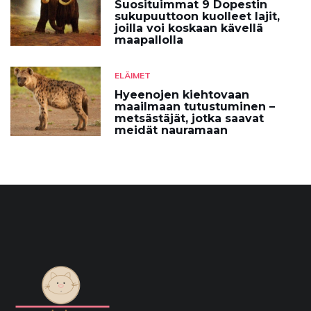
Suosituimmat 9 Dopestin
sukupuuttoon kuolleet lajit,
joilla voi koskaan kävellä
maapallolla
ELÄIMET
Hyeenojen kiehtovaan
maailmaan tutustuminen –
metsästäjät, jotka saavat
meidät nauramaan