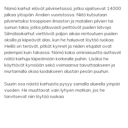
Nämä karhut elävät pilvimetsissä, jotka sijaitsevat 14000
jalkaa ylöspäin Andien vuoristossa. Niitä kutsutaan
pilvimetsiksi trooppisen ilmaston ja matalien pilvien tai
sumun takia, jotka jatkuvasti peittävät puiden latvoja.
Silmälasikarhut viettävät paljon aikaa rentoutuen puiden
oksilla ja kiipeävät alas, kun he haluavat löytää ruokaa.
Heillä on terävät, pitkät kynnet ja niiden etujalat ovat
pidempiä kuin takaosa. Nämä kaksi ominaisuutta auttavat
näitä karhuja kiipeämään korkealle puihin. Lisäksi he
käyttävät kynsiään sekä voimaansa taivuttaakseen ja
murtamalla oksia luodakseen alustan pesän puuhun.
Suurin osa näistä karhuista pysyy samalla alueella ympäri
vuoden. He muuttavat vain lyhyen matkan, jos he
tarvitsevat niin löytää ruokaa.