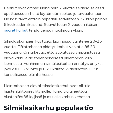
Pennut ovat äitinsä luona noin 2 vuotta selässä selässä
opettaessaan heitä löytämään ruokaa ja turvautumaan.
Ne kasvavat erittäin nopeasti saavuttaen 22 kilon painon
6 kuukauden ikäisenä. Saavuttuaan 2 vuoden ikäisen,
nuoret karhut
tehdä tiensä maailmaan yksin.
Silmälasikarhujen käyttöikä luonnossa vaihtelee 20-25
vuotta. Eläintarhassa pidetyt karhut voivat elää 30-
vuotiaana. On järkevää, että suojatussa ympäristössä
elävä karhu elää todennäköisesti pidempään kuin
luonnossa. Vanhimman silmälasikarhun ennätys on yksi,
joka asui 36 vuotta ja 8 kuukautta Washington DC: n
kansallisessa eläintarhassa.
Eläintarhoissa elävät silmälasikarhut ovat alttiita
hiustenlähtöoireyhtymälle. Tämä tila aiheuttaa
hiustenlähtöä kyljissä ja muualla karhun kehossa.
Silmälasikarhu populaatio