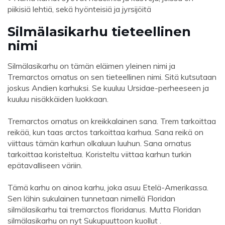
piikisiä lehtiä, sekä hyönteisiä ja jyrsijöitä
Silmälasikarhu tieteellinen
nimi
Silmälasikarhu on tämän eläimen yleinen nimi ja
Tremarctos ornatus on sen tieteellinen nimi. Sitä kutsutaan
joskus Andien karhuksi. Se kuuluu Ursidae-perheeseen ja
kuuluu nisäkkäiden luokkaan.
Tremarctos ornatus on kreikkalainen sana. Trem tarkoittaa
reikää, kun taas arctos tarkoittaa karhua. Sana reikä on
viittaus tämän karhun olkaluun luuhun. Sana ornatus
tarkoittaa koristeltua. Koristeltu viittaa karhun turkin
epätavalliseen väriin.
Tämä karhu on ainoa karhu, joka asuu Etelä-Amerikassa.
Sen lähin sukulainen tunnetaan nimellä Floridan
silmälasikarhu tai tremarctos floridanus. Mutta Floridan
silmälasikarhu on nyt Sukupuuttoon kuollut .