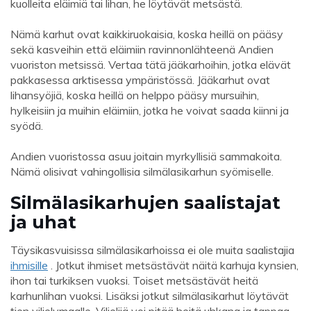
kuolleita eläimiä tai lihan, he löytävät metsästä.
Nämä karhut ovat kaikkiruokaisia, koska heillä on pääsy
sekä kasveihin että eläimiin ravinnonlähteenä Andien
vuoriston metsissä. Vertaa tätä jääkarhoihin, jotka elävät
pakkasessa arktisessa ympäristössä. Jääkarhut ovat
lihansyöjiä, koska heillä on helppo pääsy mursuihin,
hylkeisiin ja muihin eläimiin, jotka he voivat saada kiinni ja
syödä.
Andien vuoristossa asuu joitain myrkyllisiä sammakoita.
Nämä olisivat vahingollisia silmälasikarhun syömiselle.
Silmälasikarhujen saalistajat
ja uhat
Täysikasvuisissa silmälasikarhoissa ei ole muita saalistajia
ihmisille
. Jotkut ihmiset metsästävät näitä karhuja kynsien,
ihon tai turkiksen vuoksi. Toiset metsästävät heitä
karhunlihan vuoksi. Lisäksi jotkut silmälasikarhut löytävät