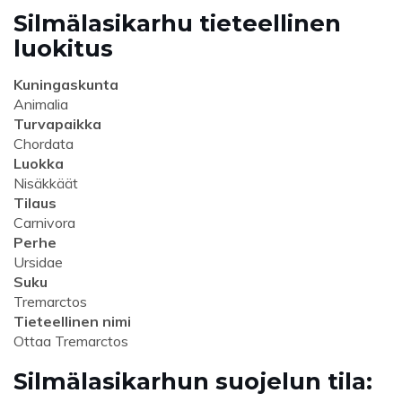
Silmälasikarhu tieteellinen
luokitus
Kuningaskunta
Animalia
Turvapaikka
Chordata
Luokka
Nisäkkäät
Tilaus
Carnivora
Perhe
Ursidae
Suku
Tremarctos
Tieteellinen nimi
Ottaa Tremarctos
Silmälasikarhun suojelun tila: