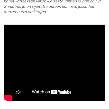
hänet kahdeksan viikon ikäisestä lähtien ja hän on nyt
2-vuotias ja on sijoitettu uuteen kotiinsa, jossa hän
auttaa uutta omistajaa. '