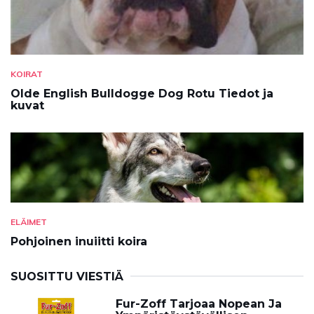
KOIRAT
Olde English Bulldogge Dog Rotu Tiedot ja
kuvat
ELÄIMET
Pohjoinen inuiitti koira
SUOSITTU VIESTIÄ
Fur-Zoff Tarjoaa Nopean Ja