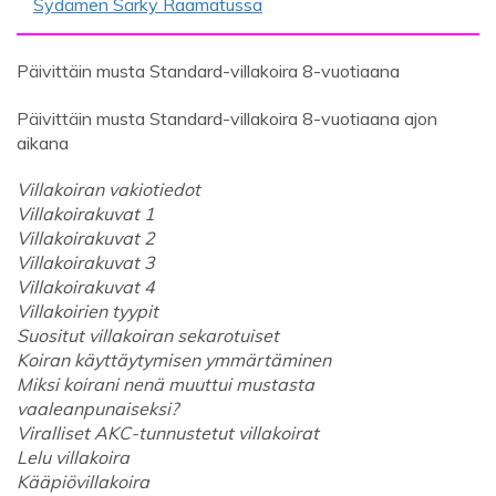
Sydämen Särky Raamatussa
Päivittäin musta Standard-villakoira 8-vuotiaana
Päivittäin musta Standard-villakoira 8-vuotiaana ajon
aikana
Villakoiran vakiotiedot
Villakoirakuvat 1
Villakoirakuvat 2
Villakoirakuvat 3
Villakoirakuvat 4
Villakoirien tyypit
Suositut villakoiran sekarotuiset
Koiran käyttäytymisen ymmärtäminen
Miksi koirani nenä muuttui mustasta
vaaleanpunaiseksi?
Viralliset AKC-tunnustetut villakoirat
Lelu villakoira
Kääpiövillakoira