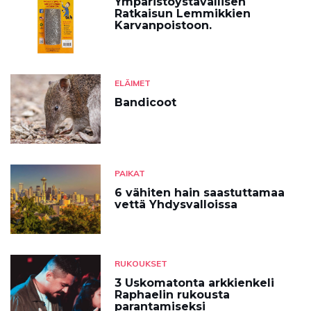
Ympäristöystävällisen
Ratkaisun Lemmikkien
Karvanpoistoon.
ELÄIMET
Bandicoot
PAIKAT
6 vähiten hain saastuttamaa
vettä Yhdysvalloissa
RUKOUKSET
3 Uskomatonta arkkienkeli
Raphaelin rukousta
parantamiseksi