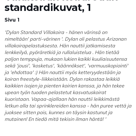
standardikuvat, 1
Sivu 1
'Dylan Standard Villakoira - hänen värinsä on
nimeltään' parti-värinen '. Dylan oli pelastus Arizonan
villakoirapelastuksesta. Hän nauttii jatkamisesta
lenkkeilyä, pyöräretkiä ja rullaluistelua . Hän tietää
paljon temppuja, mukaan lukien kaikki kuuliaisuutensa
sekä 'jousi', 'kosketus', 'käännökset', 'varmuuskopiointi'
ja 'ehdottaa' :) Hän nauttii myös ketteryydestään ja
koiran freestyle-liikkeistään. Dylan rakastaa leikkiä
kaikkien isojen ja pienten koirien kanssa, ja hän tekee
upean työn tuoden pelastetut kasvatuskoirat
kuoristaan. Vapaa-ajallaan hän nauttii leikkimästä
letkun alla tai sprinklereiden kanssa - hän puree vettä ja
juoksee sitten pois, kunnes on täysin kastunut ja
mutainen! En tiedä mitä tekisin ilman häntä! '