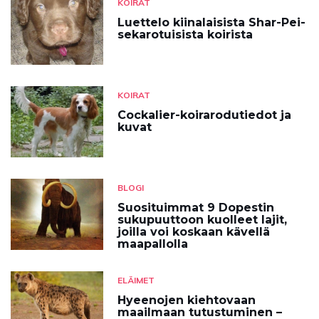
KOIRAT
Luettelo kiinalaisista Shar-Pei-
sekarotuisista koirista
KOIRAT
Cockalier-koirarodutiedot ja
kuvat
BLOGI
Suosituimmat 9 Dopestin
sukupuuttoon kuolleet lajit,
joilla voi koskaan kävellä
maapallolla
ELÄIMET
Hyeenojen kiehtovaan
maailmaan tutustuminen –