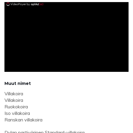
ad
Muut nimet
Villakoira
Villakoira
Ruokokoira
Iso villakoira
Ranskan villakoira
Dylan partivärinen Standard-villakoira