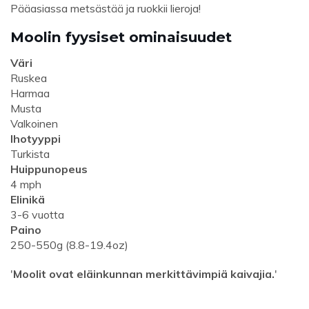
Pääasiassa metsästää ja ruokkii lieroja!
Moolin fyysiset ominaisuudet
Väri
Ruskea
Harmaa
Musta
Valkoinen
Ihotyyppi
Turkista
Huippunopeus
4 mph
Elinikä
3-6 vuotta
Paino
250-550g (8.8-19.4oz)
'
Moolit ovat eläinkunnan merkittävimpiä kaivajia.
'