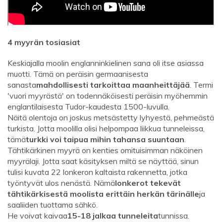
4 myyrän tosiasiat
Keskiajalla moolin englanninkielinen sana oli itse asiassa
muotti. Tämä on peräisin germaanisesta
sanasta
mahdollisesti tarkoittaa maanheittäjää
. Termi
'vuori myyrästä' on todennäköisesti peräisin myöhemmin
englantilaisesta Tudor-kaudesta 1500-luvulla.
Näitä olentoja on joskus metsästetty lyhyestä, pehmeästä
turkista. Jotta moolilla olisi helpompaa liikkua tunneleissa,
tämä
turkki voi taipua mihin tahansa suuntaan
.
Tähtikärkinen myyrä on kenties omituisimman näköinen
myyrälaji. Jotta saat käsityksen miltä se näyttää, sinun
tulisi kuvata 22 lonkeron kaltaista rakennetta, jotka
työntyvät ulos nenästä. Nämä
lonkerot tekevät
tähtikärkisestä moolista erittäin herkän tärinälle
ja
saaliiden tuottama sähkö.
He voivat kaivaa
15-18 jalkaa tunneleita
tunnissa.