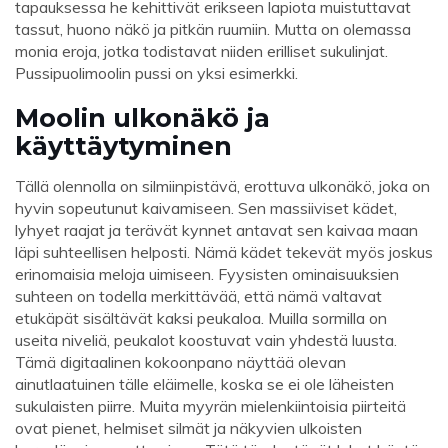
tapauksessa he kehittivät erikseen lapiota muistuttavat
tassut, huono näkö ja pitkän ruumiin. Mutta on olemassa
monia eroja, jotka todistavat niiden erilliset sukulinjat.
Pussipuolimoolin pussi on yksi esimerkki.
Moolin ulkonäkö ja
käyttäytyminen
Tällä olennolla on silmiinpistävä, erottuva ulkonäkö, joka on
hyvin sopeutunut kaivamiseen. Sen massiiviset kädet,
lyhyet raajat ja terävät kynnet antavat sen kaivaa maan
läpi suhteellisen helposti. Nämä kädet tekevät myös joskus
erinomaisia ​​meloja uimiseen. Fyysisten ominaisuuksien
suhteen on todella merkittävää, että nämä valtavat
etukäpät sisältävät kaksi peukaloa. Muilla sormilla on
useita niveliä, peukalot koostuvat vain yhdestä luusta.
Tämä digitaalinen kokoonpano näyttää olevan
ainutlaatuinen tälle eläimelle, koska se ei ole läheisten
sukulaisten piirre. Muita myyrän mielenkiintoisia piirteitä
ovat pienet, helmiset silmät ja näkyvien ulkoisten