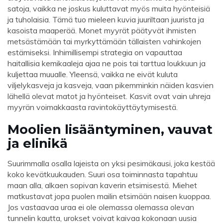
satoja, vaikka ne joskus kuluttavat myös muita hyönteisiä
ja tuholaisia. Tämä tuo mieleen kuvia juuriltaan juurista ja
kasoista maaperää. Monet myyrät päätyvät ihmisten
metsästämään tai myrkyttämään tällaisten vahinkojen
estämiseksi. Inhimillisempi strategia on vapauttaa
haitallisia kemikaaleja ajaa ne pois tai tarttua loukkuun ja
kuljettaa muualle. Yleensä, vaikka ne eivät kuluta
viljelykasveja ja kasveja, vaan pikemminkin näiden kasvien
lähellä olevat matot ja hyönteiset. Kasvit ovat vain uhreja
myyrän voimakkaasta ravintokäyttäytymisestä.
Moolien lisääntyminen, vauvat
ja elinikä
Suurimmalla osalla lajeista on yksi pesimäkausi, joka kestää
koko kevätkuukauden. Suuri osa toiminnasta tapahtuu
maan alla, alkaen sopivan kaverin etsimisestä. Miehet
matkustavat jopa puolen mailin etsimään naisen kuoppaa.
Jos vastaavaa uraa ei ole olemassa olemassa olevan
tunnelin kautta, urokset voivat kaivaa kokonaan uusia