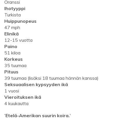
Oranssi
Ihotyyppi
Turkista
Huippunopeus
47 mph
Elinikä
12-15 vuotta
Paino
51 kiloa
Korkeus
35 tuumaa
Pituus
39 tuumaa (lisäksi 18 tuumaa hännän kanssa)
Seksuaalisen kypsyyden ikä
1 vuosi
Vieroituksen ikä
4 kuukautta
'
Etelä-Amerikan suurin koira.
'