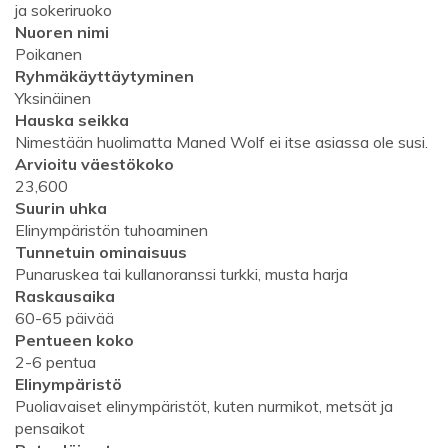
ja sokeriruoko
Nuoren nimi
Poikanen
Ryhmäkäyttäytyminen
Yksinäinen
Hauska seikka
Nimestään huolimatta Maned Wolf ei itse asiassa ole susi.
Arvioitu väestökoko
23,600
Suurin uhka
Elinympäristön tuhoaminen
Tunnetuin ominaisuus
Punaruskea tai kullanoranssi turkki, musta harja
Raskausaika
60-65 päivää
Pentueen koko
2-6 pentua
Elinympäristö
Puoliavaiset elinympäristöt, kuten nurmikot, metsät ja
pensaikot