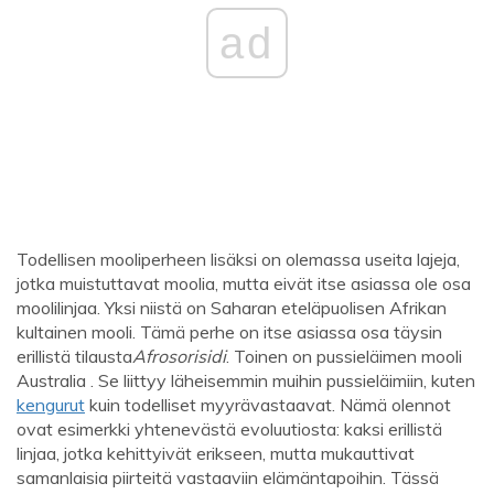
ad
Todellisen mooliperheen lisäksi on olemassa useita lajeja,
jotka muistuttavat moolia, mutta eivät itse asiassa ole osa
moolilinjaa. Yksi niistä on Saharan eteläpuolisen Afrikan
kultainen mooli. Tämä perhe on itse asiassa osa täysin
erillistä tilausta
Afrosorisidi
. Toinen on pussieläimen mooli
Australia . Se liittyy läheisemmin muihin pussieläimiin, kuten
kengurut
kuin todelliset myyrävastaavat. Nämä olennot
ovat esimerkki yhtenevästä evoluutiosta: kaksi erillistä
linjaa, jotka kehittyivät erikseen, mutta mukauttivat
samanlaisia ​​piirteitä vastaaviin elämäntapoihin. Tässä