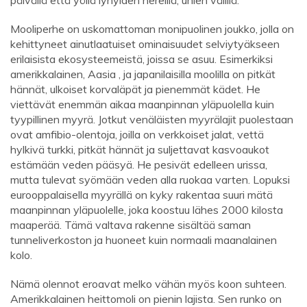
Mooliperhe on uskomattoman monipuolinen joukko, jolla on
kehittyneet ainutlaatuiset ominaisuudet selviytyäkseen
erilaisista ekosysteemeistä, joissa se asuu. Esimerkiksi
amerikkalainen, Aasia , ja japanilaisilla moolilla on pitkät
hännät, ulkoiset korvaläpät ja pienemmät kädet. He
viettävät enemmän aikaa maanpinnan yläpuolella kuin
tyypillinen myyrä. Jotkut venäläisten myyrälajit puolestaan ​​
ovat amfibio-olentoja, joilla on verkkoiset jalat, vettä
hylkivä turkki, pitkät hännät ja suljettavat kasvoaukot
estämään veden pääsyä. He pesivät edelleen urissa,
mutta tulevat syömään veden alla ruokaa varten. Lopuksi
eurooppalaisella myyrällä on kyky rakentaa suuri mätä
maanpinnan yläpuolelle, joka koostuu lähes 2000 kilosta
maaperää. Tämä valtava rakenne sisältää saman
tunneliverkoston ja huoneet kuin normaali maanalainen
kolo.
Nämä olennot eroavat melko vähän myös koon suhteen.
Amerikkalainen heittomoli on pienin lajista. Sen runko on