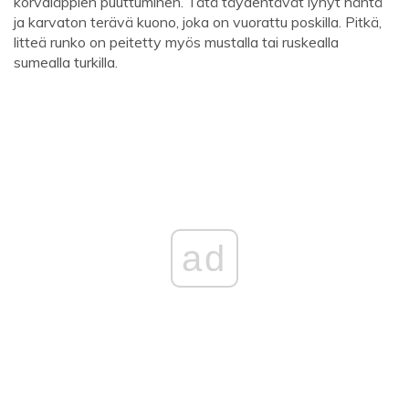
korvaläppien puuttuminen. Tätä täydentävät lyhyt häntä
ja karvaton terävä kuono, joka on vuorattu poskilla. Pitkä,
litteä runko on peitetty myös mustalla tai ruskealla
sumealla turkilla.
ad