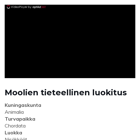
ad
Moolien tieteellinen luokitus
Kuningaskunta
Animalia
Turvapaikka
Chordata
Luokka
Nisäkkäät