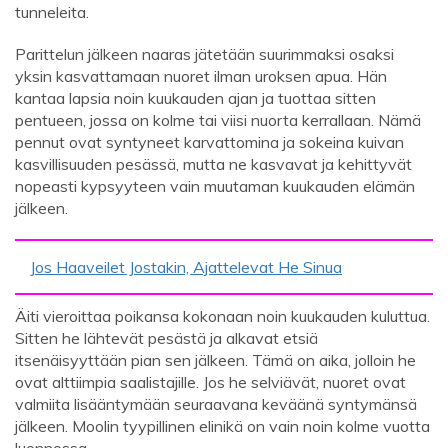
tunneleita.
Parittelun jälkeen naaras jätetään suurimmaksi osaksi
yksin kasvattamaan nuoret ilman uroksen apua. Hän
kantaa lapsia noin kuukauden ajan ja tuottaa sitten
pentueen, jossa on kolme tai viisi nuorta kerrallaan. Nämä
pennut ovat syntyneet karvattomina ja sokeina kuivan
kasvillisuuden pesässä, mutta ne kasvavat ja kehittyvät
nopeasti kypsyyteen vain muutaman kuukauden elämän
jälkeen.
Jos Haaveilet Jostakin, Ajattelevat He Sinua
Äiti vieroittaa poikansa kokonaan noin kuukauden kuluttua.
Sitten he lähtevät pesästä ja alkavat etsiä
itsenäisyyttään pian sen jälkeen. Tämä on aika, jolloin he
ovat alttiimpia saalistajille. Jos he selviävät, nuoret ovat
valmiita lisääntymään seuraavana keväänä syntymänsä
jälkeen. Moolin tyypillinen elinikä on vain noin kolme vuotta
luonnossa.