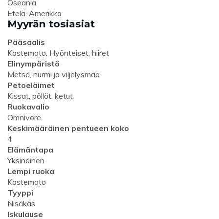
Oseania
Etelä-Amerikka
Myyrän tosiasiat
Pääsaalis
Kastemato. Hyönteiset, hiiret
Elinympäristö
Metsä, nurmi ja viljelysmaa
Petoeläimet
Kissat, pöllöt, ketut
Ruokavalio
Omnivore
Keskimääräinen pentueen koko
4
Elämäntapa
Yksinäinen
Lempi ruoka
Kastemato
Tyyppi
Nisäkäs
Iskulause