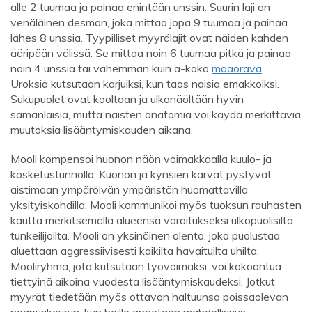
alle 2 tuumaa ja painaa enintään unssin. Suurin laji on
venäläinen desman, joka mittaa jopa 9 tuumaa ja painaa
lähes 8 unssia. Tyypilliset myyrälajit ovat näiden kahden
ääripään välissä. Se mittaa noin 6 tuumaa pitkä ja painaa
noin 4 unssia tai vähemmän kuin a-koko
maaorava
.
Uroksia kutsutaan karjuiksi, kun taas naisia ​​emakkoiksi.
Sukupuolet ovat kooltaan ja ulkonäöltään hyvin
samanlaisia, mutta naisten anatomia voi käydä merkittäviä
muutoksia lisääntymiskauden aikana.
Mooli kompensoi huonon näön voimakkaalla kuulo- ja
kosketustunnolla. Kuonon ja kynsien karvat pystyvät
aistimaan ympäröivän ympäristön huomattavilla
yksityiskohdilla. Mooli kommunikoi myös tuoksun rauhasten
kautta merkitsemällä alueensa varoitukseksi ulkopuolisilta
tunkeilijoilta. Mooli on yksinäinen olento, joka puolustaa
aluettaan aggressiivisesti kaikilta havaituilta uhilta.
Mooliryhmä, jota kutsutaan työvoimaksi, voi kokoontua
tiettyinä aikoina vuodesta lisääntymiskaudeksi. Jotkut
myyrät tiedetään myös ottavan haltuunsa poissaolevan
naapurikourun, kun heille annetaan mahdollisuus.