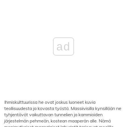
ad
Ihmiskulttuurissa he ovat joskus luoneet kuvia
teollisuudesta ja kovasta työstä. Massiivisilla kynsillään ne
tyhjentävät vaikuttavan tunnelien ja kammioiden
järjestelmän pehmeän, kostean maaperän alle. Nämä
monimutkaiset maanalaiset labyrintit tarjoavat moolille