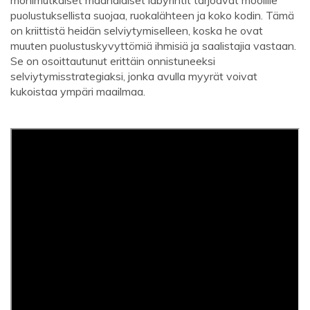
puolustuksellista suojaa, ruokalähteen ja koko kodin. Tämä
on kriittistä heidän selviytymiselleen, koska he ovat
muuten puolustuskyvyttömiä ihmisiä ja saalistajia vastaan.
Se on osoittautunut erittäin onnistuneeksi
selviytymisstrategiaksi, jonka avulla myyrät voivat
kukoistaa ympäri maailmaa.