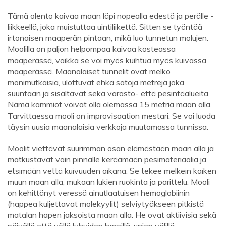
Tämä olento kaivaa maan läpi nopealla edestä ja perälle -
liikkeellä, joka muistuttaa uintiliikettä. Sitten se työntää
irtonaisen maaperän pintaan, mikä luo tunnetun molujen.
Moolilla on paljon helpompaa kaivaa kosteassa
maaperässä, vaikka se voi myös kuihtua myös kuivassa
maaperässä. Maanalaiset tunnelit ovat melko
monimutkaisia, ulottuvat ehkä satoja metrejä joka
suuntaan ja sisältävät sekä varasto- että pesintäalueita.
Nämä kammiot voivat olla olemassa 15 metriä maan alla.
Tarvittaessa mooli on improvisaation mestari. Se voi luoda
täysin uusia maanalaisia ​​verkkoja muutamassa tunnissa.
Moolit viettävät suurimman osan elämästään maan alla ja
matkustavat vain pinnalle keräämään pesimateriaalia ja
etsimään vettä kuivuuden aikana. Se tekee melkein kaiken
muun maan alla, mukaan lukien ruokinta ja parittelu. Mooli
on kehittänyt veressä ainutlaatuisen hemoglobiinin
(happea kuljettavat molekyylit) selviytyäkseen pitkistä
matalan hapen jaksoista maan alla. He ovat aktiivisia sekä
päivällä että yöllä lyhyiden hereillä, unien välillä.