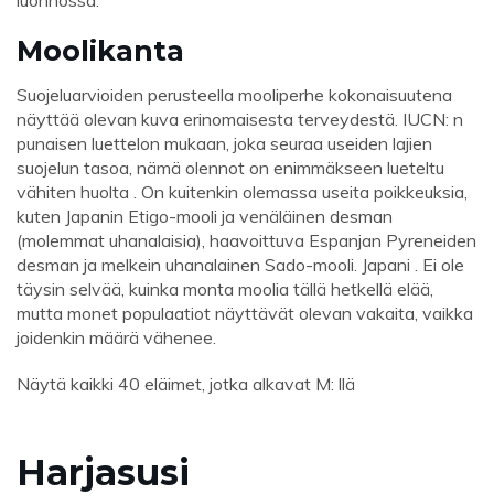
Moolikanta
Suojeluarvioiden perusteella mooliperhe kokonaisuutena
näyttää olevan kuva erinomaisesta terveydestä. IUCN: n
punaisen luettelon mukaan, joka seuraa useiden lajien
suojelun tasoa, nämä olennot on enimmäkseen lueteltu
vähiten huolta . On kuitenkin olemassa useita poikkeuksia,
kuten Japanin Etigo-mooli ja venäläinen desman
(molemmat uhanalaisia), haavoittuva Espanjan Pyreneiden
desman ja melkein uhanalainen Sado-mooli. Japani . Ei ole
täysin selvää, kuinka monta moolia tällä hetkellä elää,
mutta monet populaatiot näyttävät olevan vakaita, vaikka
joidenkin määrä vähenee.
Näytä kaikki 40 eläimet, jotka alkavat M: llä
Harjasusi