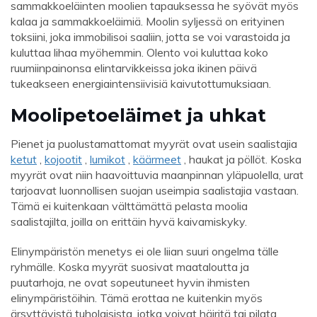
sammakkoeläinten moolien tapauksessa he syövät myös
kalaa ja sammakkoeläimiä. Moolin syljessä on erityinen
toksiini, joka immobilisoi saaliin, jotta se voi varastoida ja
kuluttaa lihaa myöhemmin. Olento voi kuluttaa koko
ruumiinpainonsa elintarvikkeissa joka ikinen päivä
tukeakseen energiaintensiivisiä kaivutottumuksiaan.
Moolipetoeläimet ja uhkat
Pienet ja puolustamattomat myyrät ovat usein saalistajia
ketut
,
kojootit
,
lumikot
,
käärmeet
, haukat ja pöllöt. Koska
myyrät ovat niin haavoittuvia maanpinnan yläpuolella, urat
tarjoavat luonnollisen suojan useimpia saalistajia vastaan.
Tämä ei kuitenkaan välttämättä pelasta moolia
saalistajilta, joilla on erittäin hyvä kaivamiskyky.
Elinympäristön menetys ei ole liian suuri ongelma tälle
ryhmälle. Koska myyrät suosivat maataloutta ja
puutarhoja, ne ovat sopeutuneet hyvin ihmisten
elinympäristöihin. Tämä erottaa ne kuitenkin myös
ärsyttävistä tuholaisista, jotka voivat häiritä tai pilata