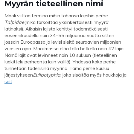
Myyrän tieteellinen nimi
Mooli viittaa terminä mihin tahansa lajeihin perhe
Talpidae
(mikä tarkoittaa yksinkertaisesti 'myyrä'
latinaksi). Aikaisin lajista kehittyi todennäköisesti
eoseenikaudella noin 34–55 miljoonaa vuotta sitten
jossain Euroopassa ja levisi sieltä seuraavien miljoonien
vuosien ajan. Maailmassa elää tällä hetkellä noin 42 lajia.
Nämä lajit ovat levinneet noin 10 sukuun (tieteellinen
luokittelu perheen ja lajin välillä). Yhdessä koko perhe
tunnetaan todellisina myyrinä. Tämä perhe kuuluu
järjestykseen
Eulipotyphla
, joka sisältää myös haukkoja ja
siilit
.