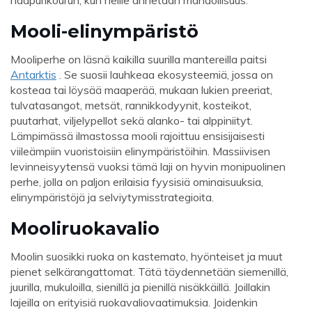
Mooli-elinympäristö
Mooliperhe on läsnä kaikilla suurilla mantereilla paitsi
Antarktis
. Se suosii lauhkeaa ekosysteemiä, jossa on
kosteaa tai löysää maaperää, mukaan lukien preeriat,
tulvatasangot, metsät, rannikkodyynit, kosteikot,
puutarhat, viljelypellot sekä alanko- tai alppiniityt.
Lämpimässä ilmastossa mooli rajoittuu ensisijaisesti
viileämpiin vuoristoisiin elinympäristöihin. Massiivisen
levinneisyytensä vuoksi tämä laji on hyvin monipuolinen
perhe, jolla on paljon erilaisia ​​fyysisiä ominaisuuksia,
elinympäristöjä ja selviytymisstrategioita.
Mooliruokavalio
Moolin suosikki ruoka on kastemato, hyönteiset ja muut
pienet selkärangattomat. Tätä täydennetään siemenillä,
juurilla, mukuloilla, sienillä ja pienillä nisäkkäillä. Joillakin
lajeilla on erityisiä ruokavaliovaatimuksia. Joidenkin