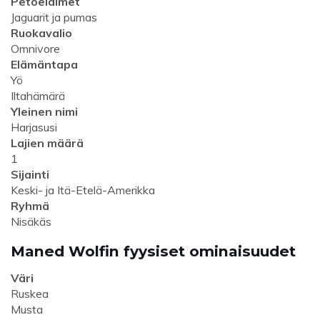
Petoeläimet
Jaguarit ja pumas
Ruokavalio
Omnivore
Elämäntapa
Yö
Iltahämärä
Yleinen nimi
Harjasusi
Lajien määrä
1
Sijainti
Keski- ja Itä-Etelä-Amerikka
Ryhmä
Nisäkäs
Maned Wolfin fyysiset ominaisuudet
Väri
Ruskea
Musta