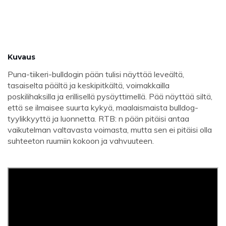
Kuvaus
Puna-tiikeri-bulldogin pään tulisi näyttää leveältä,
tasaiselta päältä ja keskipitkältä, voimakkailla
poskilihaksilla ja erillisellä pysäyttimellä. Pää näyttää siltä, ​​
että se ilmaisee suurta kykyä, maalaismaista bulldog-
tyylikkyyttä ja luonnetta. RTB: n pään pitäisi antaa
vaikutelman valtavasta voimasta, mutta sen ei pitäisi olla
suhteeton ruumiin kokoon ja vahvuuteen.