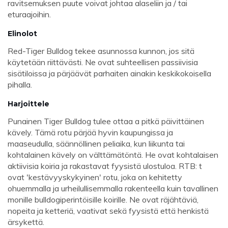
ravitsemuksen puute voivat johtaa alaseliin ja / tai
eturaajoihin.
Elinolot
Red-Tiger Bulldog tekee asunnossa kunnon, jos sitä
käytetään riittävästi. Ne ovat suhteellisen passiivisia
sisätiloissa ja pärjäävät parhaiten ainakin keskikokoisella
pihalla.
Harjoittele
Punainen Tiger Bulldog tulee ottaa a pitkä päivittäinen
kävely. Tämä rotu pärjää hyvin kaupungissa ja
maaseudulla, säännöllinen peliaika, kun liikunta tai
kohtalainen kävely on välttämätöntä. He ovat kohtalaisen
aktiivisia koiria ja rakastavat fyysistä ulostuloa. RTB: t
ovat 'kestävyyskykyinen' rotu, joka on kehitetty
ohuemmalla ja urheilullisemmalla rakenteella kuin tavallinen
monille bulldogiperintöisille koirille. Ne ovat räjähtäviä,
nopeita ja ketteriä, vaativat sekä fyysistä että henkistä
ärsykettä.