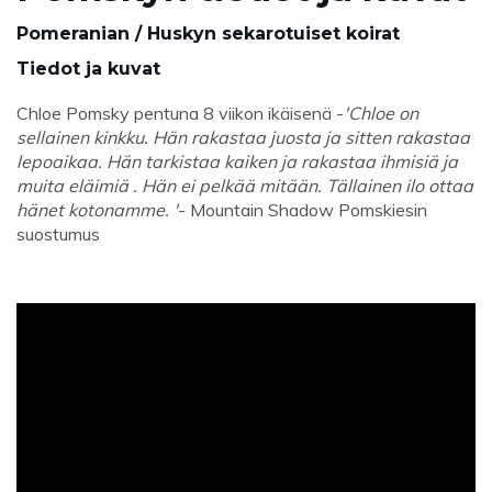
Pomeranian / Huskyn sekarotuiset koirat
Tiedot ja kuvat
Chloe Pomsky pentuna 8 viikon ikäisenä -
'Chloe on
sellainen kinkku. Hän rakastaa juosta ja sitten rakastaa
lepoaikaa. Hän tarkistaa kaiken ja rakastaa ihmisiä ja
muita eläimiä . Hän ei pelkää mitään. Tällainen ilo ottaa
hänet kotonamme. '
- Mountain Shadow Pomskiesin
suostumus
ad