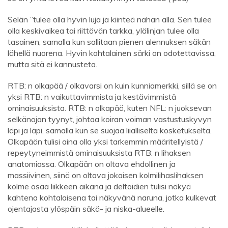
Selän ”tulee olla hyvin luja ja kiinteä nahan alla. Sen tulee
olla keskivaikea tai riittävän tarkka, ylälinjan tulee olla
tasainen, samalla kun sallitaan pienen alennuksen säkän
lähellä nuorena. Hyvin kohtalainen särki on odotettavissa,
mutta sitä ei kannusteta.
RTB: n olkapää / olkavarsi on kuin kunniamerkki, sillä se on
yksi RTB: n vaikuttavimmista ja kestävimmistä
ominaisuuksista. RTB: n olkapää, kuten NFL: n juoksevan
selkänojan tyynyt, johtaa koiran voiman vastustuskyvyn
läpi ja läpi, samalla kun se suojaa liialliselta kosketukselta.
Olkapään tulisi aina olla yksi tarkemmin määritellyistä /
repeytyneimmistä ominaisuuksista RTB: n lihaksen
anatomiassa. Olkapään on oltava ehdollinen ja
massiivinen, siinä on oltava jokaisen kolmilihaslihaksen
kolme osaa liikkeen aikana ja deltoidien tulisi näkyä
kahtena kohtalaisena tai näkyvänä naruna, jotka kulkevat
ojentajasta ylöspäin säkä- ja niska-alueelle.