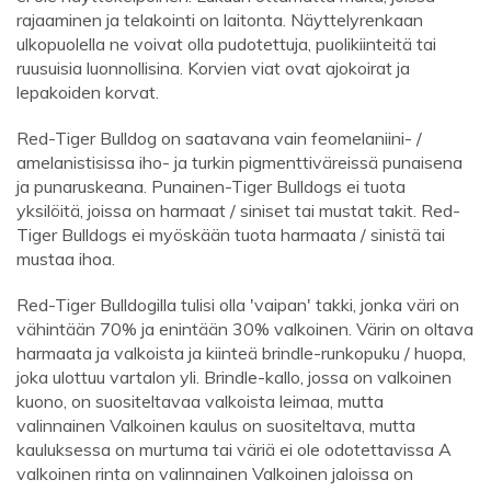
rajaaminen ja telakointi on laitonta. Näyttelyrenkaan
ulkopuolella ne voivat olla pudotettuja, puolikiinteitä tai
ruusuisia luonnollisina. Korvien viat ovat ajokoirat ja
lepakoiden korvat.
Red-Tiger Bulldog on saatavana vain feomelaniini- /
amelanistisissa iho- ja turkin pigmenttiväreissä punaisena
ja punaruskeana. Punainen-Tiger Bulldogs ei tuota
yksilöitä, joissa on harmaat / siniset tai mustat takit. Red-
Tiger Bulldogs ei myöskään tuota harmaata / sinistä tai
mustaa ihoa.
Red-Tiger Bulldogilla tulisi olla 'vaipan' takki, jonka väri on
vähintään 70% ja enintään 30% valkoinen. Värin on oltava
harmaata ja valkoista ja kiinteä brindle-runkopuku / huopa,
joka ulottuu vartalon yli. Brindle-kallo, jossa on valkoinen
kuono, on suositeltavaa valkoista leimaa, mutta
valinnainen Valkoinen kaulus on suositeltava, mutta
kauluksessa on murtuma tai väriä ei ole odotettavissa A
valkoinen rinta on valinnainen Valkoinen jaloissa on