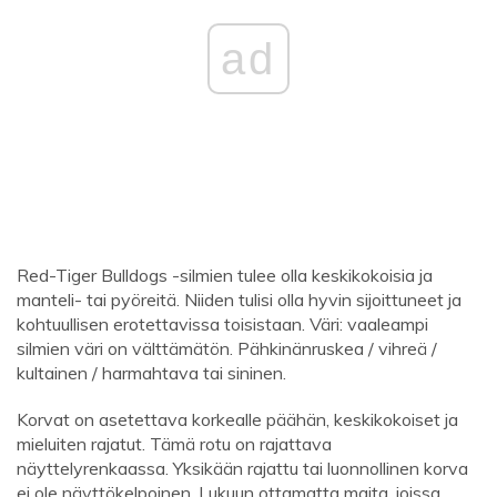
ad
Red-Tiger Bulldogs -silmien tulee olla keskikokoisia ja
manteli- tai pyöreitä. Niiden tulisi olla hyvin sijoittuneet ja
kohtuullisen erotettavissa toisistaan. Väri: vaaleampi
silmien väri on välttämätön. Pähkinänruskea / vihreä /
kultainen / harmahtava tai sininen.
Korvat on asetettava korkealle päähän, keskikokoiset ja
mieluiten rajatut. Tämä rotu on rajattava
näyttelyrenkaassa. Yksikään rajattu tai luonnollinen korva
ei ole näyttökelpoinen. Lukuun ottamatta maita, joissa