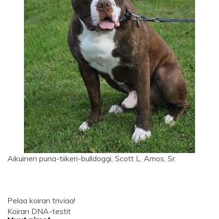
Aikuinen puna-tiikeri-bulldoggi, Scott L. Amos, Sr.
Pelaa koiran triviaa!
Koiran DNA-testit