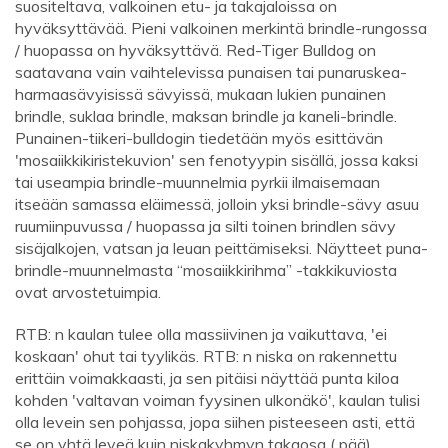
suositeltava, valkoinen etu- ja takajaloissa on
hyväksyttävää. Pieni valkoinen merkintä brindle-rungossa
/ huopassa on hyväksyttävä. Red-Tiger Bulldog on
saatavana vain vaihtelevissa punaisen tai punaruskea-
harmaasävyisissä sävyissä, mukaan lukien punainen
brindle, suklaa brindle, maksan brindle ja kaneli-brindle.
Punainen-tiikeri-bulldogin tiedetään myös esittävän
'mosaiikkikiristekuvion' sen fenotyypin sisällä, jossa kaksi
tai useampia brindle-muunnelmia pyrkii ilmaisemaan
itseään samassa eläimessä, jolloin yksi brindle-sävy asuu
ruumiinpuvussa / huopassa ja silti toinen brindlen sävy
sisäjalkojen, vatsan ja leuan peittämiseksi. Näytteet puna-
brindle-muunnelmasta “mosaiikkirihma” -takkikuviosta
ovat arvostetuimpia.
RTB: n kaulan tulee olla massiivinen ja vaikuttava, 'ei
koskaan' ohut tai tyylikäs. RTB: n niska on rakennettu
erittäin voimakkaasti, ja sen pitäisi näyttää punta kiloa
kohden 'valtavan voiman fyysinen ulkonäkö', kaulan tulisi
olla levein sen pohjassa, jopa siihen pisteeseen asti, että
se on yhtä leveä kuin niskakyhmyn takaosa ( pää)