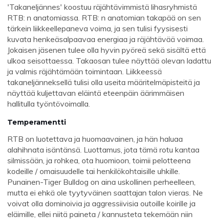
'Takaneljännes' koostuu räjähtävimmistä lihasryhmistä
RTB: n anatomiassa. RTB: n anatomian takapää on sen
tärkein liikkeellepaneva voima, ja sen tulisi fyysisesti
kuvata henkeäsalpaavaa energiaa ja räjähtävää voimaa.
Jokaisen jäsenen tulee olla hyvin pyöreä sekä sisältä että
ulkoa seisottaessa. Takaosan tulee näyttää olevan ladattu
ja valmis räjähtämään toimintaan. Liikkeessä
takaneljänneksellä tulisi olla useita määritelmäpisteitä ja
näyttää kuljettavan eläintä eteenpäin äärimmäisen
hallitulla työntövoimalla.
Temperamentti
RTB on luotettava ja huomaavainen, ja hän haluaa
alahihnata isäntänsä. Luottamus, jota tämä rotu kantaa
silmissään, ja rohkea, ota huomioon, toimii pelotteena
kodeille / omaisuudelle tai henkilökohtaisille uhkille.
Punainen-Tiger Bulldog on aina uskollinen perheelleen,
mutta ei ehkä ole tyytyväinen saattajan talon vieras. Ne
voivat olla dominoivia ja aggressiivisia outoille koirille ja
eläimille, ellei niitä paineta / kannusteta tekemään niin