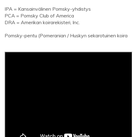
IPA = Kansainvälinen Pomsky-yhdistys
PCA = Pomsky Club of America
DRA = Amerikan koirarekisteri, Inc.
Pomsky-pentu (Pomeranian / Huskyn sekarotuinen koira