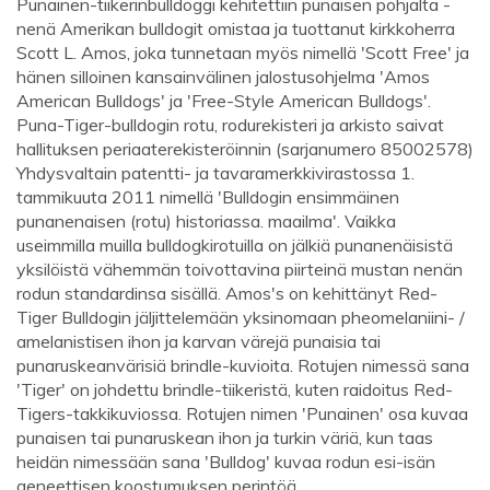
Punainen-tiikerinbulldoggi kehitettiin punaisen pohjalta -
nenä Amerikan bulldogit omistaa ja tuottanut kirkkoherra
Scott L. Amos, joka tunnetaan myös nimellä 'Scott Free' ja
hänen silloinen kansainvälinen jalostusohjelma 'Amos
American Bulldogs' ja 'Free-Style American Bulldogs'.
Puna-Tiger-bulldogin rotu, rodurekisteri ja arkisto saivat
hallituksen periaaterekisteröinnin (sarjanumero 85002578)
Yhdysvaltain patentti- ja tavaramerkkivirastossa 1.
tammikuuta 2011 nimellä 'Bulldogin ensimmäinen
punanenaisen (rotu) historiassa. maailma'. Vaikka
useimmilla muilla bulldogkirotuilla on jälkiä punanenäisistä
yksilöistä vähemmän toivottavina piirteinä mustan nenän
rodun standardinsa sisällä. Amos's on kehittänyt Red-
Tiger Bulldogin jäljittelemään yksinomaan pheomelaniini- /
amelanistisen ihon ja karvan värejä punaisia ​​tai
punaruskeanvärisiä brindle-kuvioita. Rotujen nimessä sana
'Tiger' on johdettu brindle-tiikeristä, kuten raidoitus Red-
Tigers-takkikuviossa. Rotujen nimen 'Punainen' osa kuvaa
punaisen tai punaruskean ihon ja turkin väriä, kun taas
heidän nimessään sana 'Bulldog' kuvaa rodun esi-isän
geneettisen koostumuksen perintöä.