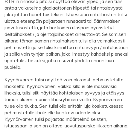
RTB: n rinnassa pitäisi näyttää olevan ylpeä, ja sen tulisi
antaa vaikutelma gladiaattorien kilpestä tai rintalevystä,
joka johtaa hänet taisteluun. Istuessaan rintalihasten tulisi
ulottua eteenpäin paljastaen runsaasti tai äärimmäisen
juovutusastetta, jota hartioiden ulospäin pyöristetyt
deltalihakset / ja ojentajalihakset aiheuttavat. Seisomisen
aikana tämän saman rintalihaksen tulisi olla voimakkaasti
pehmustettu ja se tulisi kiinnittää rintalevyyn / rintalastaan ​​
ja sallia vain tyhjän paikan, joka ilmestyy kahdeksi pieneksi
upotetuksi taskuksi, jotka asuvat yhdellä rinnan luun
puolella.
Kyynärvarren tulisi näyttää voimakkaasti pehmustetulta
lihakselta. Kyynärvarren, vaikka sillä ei ole massiivisia
lihaksia, tulisi silti näyttää kohtalaisen syvyys ja etäisyys
tämän alueen monien lihasryhmien välillä. Kyynärvarren
tulee olla tiukka. Sen tulisi olla erittäin luja kosketuksessa
pehmustetulle lihakselle luun kovuuden lisäksi.
Kyynärvarren tulisi paljastaa määritelmä seisten,
istuessaan ja sen on oltava juovutuspurske liikkeen aikana.