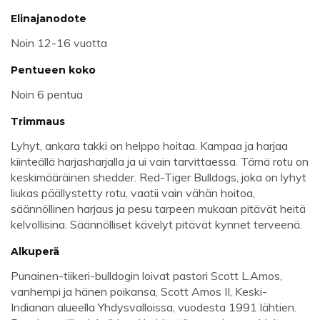
Elinajanodote
Noin 12-16 vuotta
Pentueen koko
Noin 6 pentua
Trimmaus
Lyhyt, ankara takki on helppo hoitaa. Kampaa ja harjaa
kiinteällä harjasharjalla ja ui vain tarvittaessa. Tämä rotu on
keskimääräinen shedder. Red-Tiger Bulldogs, joka on lyhyt
liukas päällystetty rotu, vaatii vain vähän hoitoa,
säännöllinen harjaus ja pesu tarpeen mukaan pitävät heitä
kelvollisina. Säännölliset kävelyt pitävät kynnet terveenä.
Alkuperä
Punainen-tiikeri-bulldogin loivat pastori Scott L.Amos,
vanhempi ja hänen poikansa, Scott Amos II, Keski-
Indianan alueella Yhdysvalloissa, vuodesta 1991 lähtien.