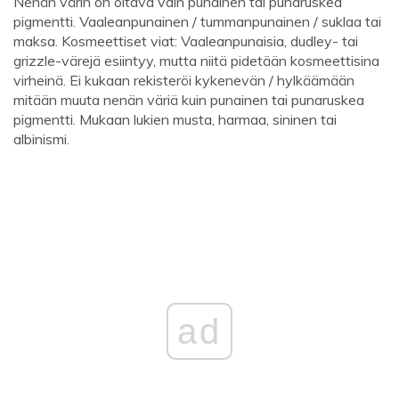
Nenän värin on oltava vain punainen tai punaruskea
pigmentti. Vaaleanpunainen / tummanpunainen / suklaa tai
maksa. Kosmeettiset viat: Vaaleanpunaisia, dudley- tai
grizzle-värejä esiintyy, mutta niitä pidetään kosmeettisina
virheinä. Ei kukaan rekisteröi kykenevän / hylkäämään
mitään muuta nenän väriä kuin punainen tai punaruskea
pigmentti. Mukaan lukien musta, harmaa, sininen tai
albinismi.
ad