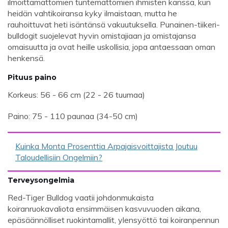
ilmoittamattomien tuntemattomien ihmisten kanssa, kun
heidän vahtikoiransa kyky ilmaistaan, mutta he
rauhoittuvat heti isäntänsä vakuutuksella. Punainen-tiikeri-
bulldogit suojelevat hyvin omistajiaan ja omistajansa
omaisuutta ja ovat heille uskollisia, jopa antaessaan oman
henkensä.
Pituus paino
Korkeus: 56 - 66 cm (22 - 26 tuumaa)
Paino: 75 - 110 paunaa (34-50 cm)
Kuinka Monta Prosenttia Arpajaisvoittajista Joutuu
Taloudellisiin Ongelmiin?
Terveysongelmia
Red-Tiger Bulldog vaatii johdonmukaista
koiranruokavaliota ensimmäisen kasvuvuoden aikana,
epäsäännölliset ruokintamallit, ylensyöttö tai koiranpennun