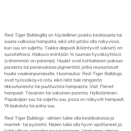
Red-Tiger Bulldogilla on täydellinen joukko keskisuuria tai
suuria valkoisia hampaita, eikä sitä pitäisi olla näkyvissä,
kun suu on suljettu. Tiukka alapuoli (kääntyvät sakset) on
suositeltava. Alakuva enintään ½ tuumaa hyväksyttävä
(vähemmän on parempi). Huulet ovat kohtalaisen paksua
punaista tai punaruskeaa pigmenttiä, jotka reunustavat
huulia vaaleanpunaisella. Huomautus: Red-Tiger Bulldogs
ovat työssäkäyvä rotu, eikä niitä tule rangaista
rikkoutuneista tai puuttuvista hampaista. Viat: Pienet
hampaat. Tasainen tai saksinen purenta. Hylkääminen:
Papukaijan suu tai suljettu suu, jossa on näkyvät hampaat,
Yli laukaistu tai paha suu.
Red-Tiger Bulldogs -silmien tulee olla keskikokoisia ja
manteli- tai pyöreitä. Niiden tulisi olla hyvin sijoittuneet ja
kohtuullisen erotettavissa toisistaan. Vaaleampi silmien