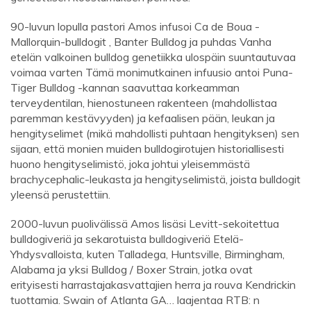
90-luvun lopulla pastori Amos infusoi Ca de Boua -
Mallorquin-bulldogit , Banter Bulldog ja puhdas Vanha
etelän valkoinen bulldog genetiikka ulospäin suuntautuvaa
voimaa varten Tämä monimutkainen infuusio antoi Puna-
Tiger Bulldog -kannan saavuttaa korkeamman
terveydentilan, hienostuneen rakenteen (mahdollistaa
paremman kestävyyden) ja kefaalisen pään, leukan ja
hengityselimet (mikä mahdollisti puhtaan hengityksen) sen
sijaan, että monien muiden bulldogirotujen historiallisesti
huono hengityselimistö, joka johtui yleisemmästä
brachycephalic-leukasta ja hengityselimistä, joista bulldogit
yleensä perustettiin.
2000-luvun puolivälissä Amos lisäsi Levitt-sekoitettua
bulldogiveriä ja sekarotuista bulldogiveriä Etelä-
Yhdysvalloista, kuten Talladega, Huntsville, Birmingham,
Alabama ja yksi Bulldog / Boxer Strain, jotka ovat
erityisesti harrastajakasvattajien herra ja rouva Kendrickin
tuottamia. Swain of Atlanta GA… laajentaa RTB: n