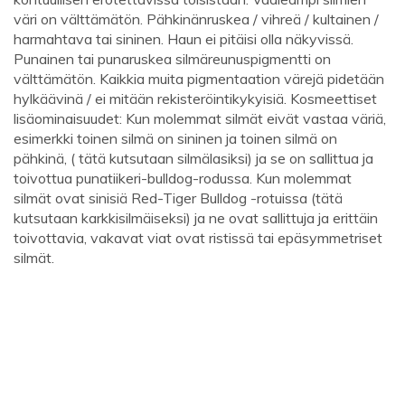
väri on välttämätön. Pähkinänruskea / vihreä / kultainen /
harmahtava tai sininen. Haun ei pitäisi olla näkyvissä.
Punainen tai punaruskea silmäreunuspigmentti on
välttämätön. Kaikkia muita pigmentaation värejä pidetään
hylkäävinä / ei mitään rekisteröintikykyisiä. Kosmeettiset
lisäominaisuudet: Kun molemmat silmät eivät vastaa väriä,
esimerkki toinen silmä on sininen ja toinen silmä on
pähkinä, ( tätä kutsutaan silmälasiksi) ja se on sallittua ja
toivottua punatiikeri-bulldog-rodussa. Kun molemmat
silmät ovat sinisiä Red-Tiger Bulldog -rotuissa (tätä
kutsutaan karkkisilmäiseksi) ja ne ovat sallittuja ja erittäin
toivottavia, vakavat viat ovat ristissä tai epäsymmetriset
silmät.