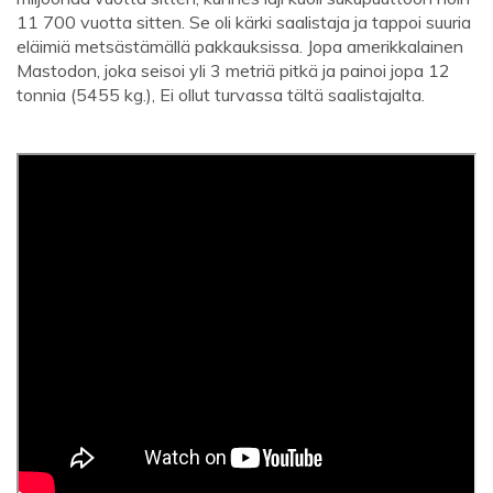
11 700 vuotta sitten. Se oli kärki saalistaja ja tappoi suuria
eläimiä metsästämällä pakkauksissa. Jopa amerikkalainen
Mastodon, joka seisoi yli 3 metriä pitkä ja painoi jopa 12
tonnia (5455 kg.), Ei ollut turvassa tältä saalistajalta.