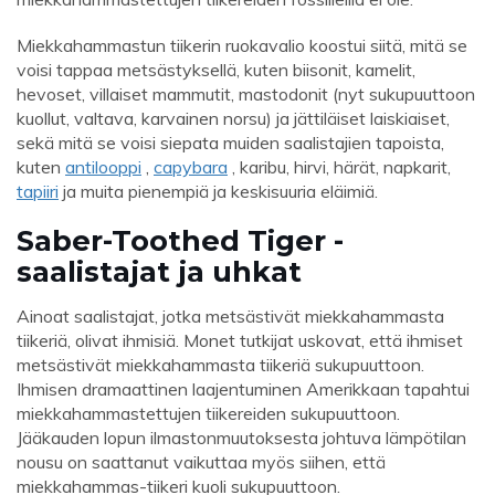
Miekkahammastun tiikerin ruokavalio koostui siitä, mitä se
voisi tappaa metsästyksellä, kuten biisonit, kamelit,
hevoset, villaiset mammutit, mastodonit (nyt sukupuuttoon
kuollut, valtava, karvainen norsu) ja jättiläiset laiskiaiset,
sekä mitä se voisi siepata muiden saalistajien tapoista,
kuten
antilooppi
,
capybara
, karibu, hirvi, härät, napkarit,
tapiiri
ja muita pienempiä ja keskisuuria eläimiä.
Saber-Toothed Tiger -
saalistajat ja uhkat
Ainoat saalistajat, jotka metsästivät miekkahammasta
tiikeriä, olivat ihmisiä. Monet tutkijat uskovat, että ihmiset
metsästivät miekkahammasta tiikeriä sukupuuttoon.
Ihmisen dramaattinen laajentuminen Amerikkaan tapahtui
miekkahammastettujen tiikereiden sukupuuttoon.
Jääkauden lopun ilmastonmuutoksesta johtuva lämpötilan
nousu on saattanut vaikuttaa myös siihen, että
miekkahammas-tiikeri kuoli sukupuuttoon.