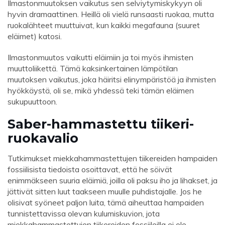
Ilmastonmuutoksen vaikutus sen selviytymiskykyyn oli
hyvin dramaattinen. Heillä oli vielä runsaasti ruokaa, mutta
ruokalähteet muuttuivat, kun kaikki megafauna (suuret
eläimet) katosi.
Ilmastonmuutos vaikutti eläimiin ja toi myös ihmisten
muuttoliikettä. Tämä kaksinkertainen lämpötilan
muutoksen vaikutus, joka häiritsi elinympäristöä ja ihmisten
hyökkäystä, oli se, mikä yhdessä teki tämän eläimen
sukupuuttoon.
Saber-hammastettu tiikeri-
ruokavalio
Tutkimukset miekkahammastettujen tiikereiden hampaiden
fossiilisista tiedoista osoittavat, että he söivät
enimmäkseen suuria eläimiä, joilla oli paksu iho ja lihakset, ja
jättivät sitten luut taakseen muulle puhdistajalle. Jos he
olisivat syöneet paljon luita, tämä aiheuttaa hampaiden
tunnistettavissa olevan kulumiskuvion, jota
miekkahammastettujen tiikereiden fossiileilla ei ole.