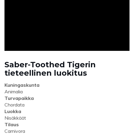
ad
Saber-Toothed Tigerin
tieteellinen luokitus
Kuningaskunta
Animalia
Turvapaikka
Chordata
Luokka
Nisäkkäät
Tilaus
Carnivora