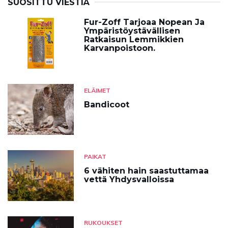
SUOSITTU VIESTIÄ
Fur-Zoff Tarjoaa Nopean Ja
Ympäristöystävällisen
Ratkaisun Lemmikkien
Karvanpoistoon.
ELÄIMET
Bandicoot
PAIKAT
6 vähiten hain saastuttamaa
vettä Yhdysvalloissa
RUKOUKSET