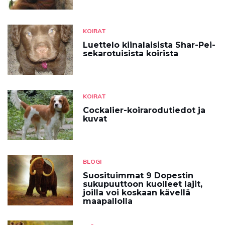
KOIRAT
Luettelo kiinalaisista Shar-Pei-
sekarotuisista koirista
KOIRAT
Cockalier-koirarodutiedot ja
kuvat
BLOGI
Suosituimmat 9 Dopestin
sukupuuttoon kuolleet lajit,
joilla voi koskaan kävellä
maapallolla