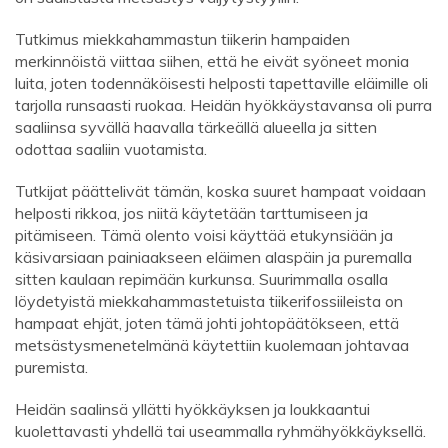
Tutkimus miekkahammastun tiikerin hampaiden
merkinnöistä viittaa siihen, että he eivät syöneet monia
luita, joten todennäköisesti helposti tapettaville eläimille oli
tarjolla runsaasti ruokaa. Heidän hyökkäystavansa oli purra
saaliinsa syvällä haavalla tärkeällä alueella ja sitten
odottaa saaliin vuotamista.
Tutkijat päättelivät tämän, koska suuret hampaat voidaan
helposti rikkoa, jos niitä käytetään tarttumiseen ja
pitämiseen. Tämä olento voisi käyttää etukynsiään ja
käsivarsiaan painiaakseen eläimen alaspäin ja puremalla
sitten kaulaan repimään kurkunsa. Suurimmalla osalla
löydetyistä miekkahammastetuista tiikerifossiileista on
hampaat ehjät, joten tämä johti johtopäätökseen, että
metsästysmenetelmänä käytettiin kuolemaan johtavaa
puremista.
Heidän saalinsä yllätti hyökkäyksen ja loukkaantui
kuolettavasti yhdellä tai useammalla ryhmähyökkäyksellä.