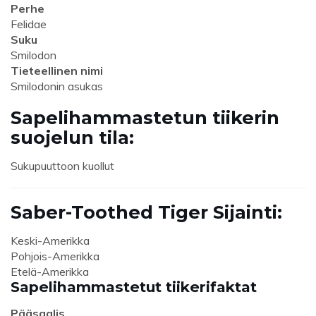
Perhe
Felidae
Suku
Smilodon
Tieteellinen nimi
Smilodonin asukas
Sapelihammastetun tiikerin
suojelun tila:
Sukupuuttoon kuollut
Saber-Toothed Tiger Sijainti:
Keski-Amerikka
Pohjois-Amerikka
Etelä-Amerikka
Sapelihammastetut tiikerifaktat
Pääsaalis