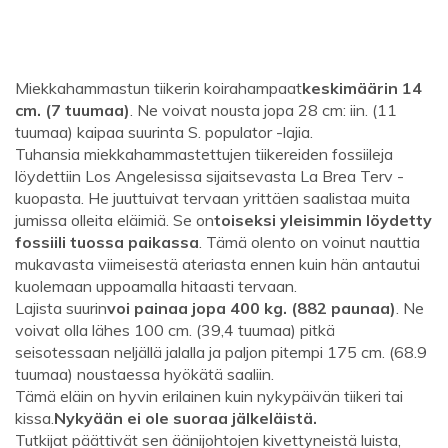
Miekkahammastun tiikerin koirahampaat
keskimäärin 14
cm. (7 tuumaa)
. Ne voivat nousta jopa 28 cm: iin. (11
tuumaa) kaipaa suurinta S. populator -lajia.
Tuhansia miekkahammastettujen tiikereiden fossiileja
löydettiin Los Angelesissa sijaitsevasta La Brea Terv -
kuopasta. He juuttuivat tervaan yrittäen saalistaa muita
jumissa olleita eläimiä. Se on
toiseksi yleisimmin löydetty
fossiili tuossa paikassa
. Tämä olento on voinut nauttia
mukavasta viimeisestä ateriasta ennen kuin hän antautui
kuolemaan uppoamalla hitaasti tervaan.
Lajista suurin
voi painaa jopa 400 kg. (882 paunaa)
. Ne
voivat olla lähes 100 cm. (39,4 tuumaa) pitkä
seisotessaan neljällä jalalla ja paljon pitempi 175 cm. (68.9
tuumaa) noustaessa hyökätä saaliin.
Tämä eläin on hyvin erilainen kuin nykypäivän tiikeri tai
kissa.
Nykyään ei ole suoraa jälkeläistä.
Tutkijat päättivät sen äänijohtojen kivettyneistä luista,