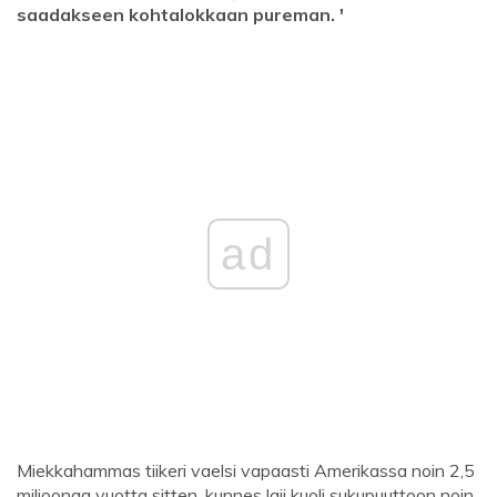
saadakseen kohtalokkaan pureman. '
ad
Miekkahammas tiikeri vaelsi vapaasti Amerikassa noin 2,5
miljoonaa vuotta sitten, kunnes laji kuoli sukupuuttoon noin