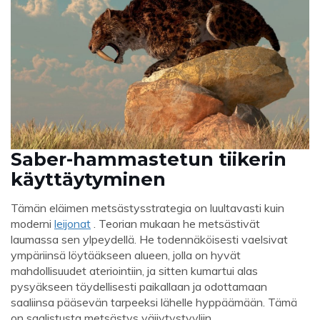
Saber-hammastetun tiikerin
käyttäytyminen
Tämän eläimen metsästysstrategia on luultavasti kuin
moderni
leijonat
. Teorian mukaan he metsästivät
laumassa sen ylpeydellä. He todennäköisesti vaelsivat
ympäriinsä löytääkseen alueen, jolla on hyvät
mahdollisuudet ateriointiin, ja sitten kumartui alas
pysyäkseen täydellisesti paikallaan ja odottamaan
saaliinsa pääsevän tarpeeksi lähelle hyppäämään. Tämä
on saalistusta metsästys väijytystyyliin.