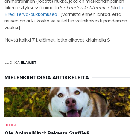
animatroninen (robotti) nukke, joka on miekkahampainen
tiikeri esityksessä nimeltä
Jääkauden kohtaamiset
klo
La
Brea Terva-aukkomuseo
. [Varmista ennen lähtöä, että
museo on auki, koska se suljettiin väliaikaisesti pandemian
vuoksi.]
Näytä kaikki 71 eläimet, jotka alkavat kirjaimella S
LUOKKA
ELÄIMET
MIELENKIINTOISIA ARTIKKELEITA
BLOGI
Ole AnimalKind: Rakasta Staffieä