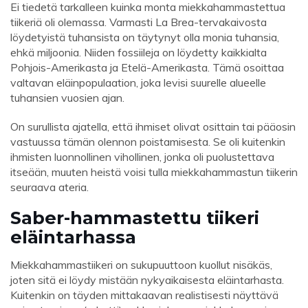
Ei tiedetä tarkalleen kuinka monta miekkahammastettua
tiikeriä oli olemassa. Varmasti La Brea-tervakaivosta
löydetyistä tuhansista on täytynyt olla monia tuhansia,
ehkä miljoonia. Niiden fossiileja on löydetty kaikkialta
Pohjois-Amerikasta ja Etelä-Amerikasta. Tämä osoittaa
valtavan eläinpopulaation, joka levisi suurelle alueelle
tuhansien vuosien ajan.
On surullista ajatella, että ihmiset olivat osittain tai pääosin
vastuussa tämän olennon poistamisesta. Se oli kuitenkin
ihmisten luonnollinen vihollinen, jonka oli puolustettava
itseään, muuten heistä voisi tulla miekkahammastun tiikerin
seuraava ateria.
Saber-hammastettu tiikeri
eläintarhassa
Miekkahammastiikeri on sukupuuttoon kuollut nisäkäs,
joten sitä ei löydy mistään nykyaikaisesta eläintarhasta.
Kuitenkin on täyden mittakaavan realistisesti näyttävä