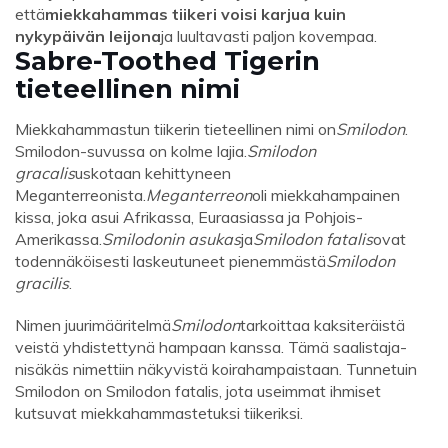
että
miekkahammas tiikeri voisi karjua kuin
nykypäivän leijona
ja luultavasti paljon kovempaa.
Sabre-Toothed Tigerin
tieteellinen nimi
Miekkahammastun tiikerin tieteellinen nimi on
Smilodon
.
Smilodon-suvussa on kolme lajia.
Smilodon
gracalis
uskotaan kehittyneen
Meganterreonista.
Meganterreon
oli miekkahampainen
kissa, joka asui Afrikassa, Euraasiassa ja Pohjois-
Amerikassa.
Smilodonin asukas
ja
Smilodon fatalis
ovat
todennäköisesti laskeutuneet pienemmästä
Smilodon
gracilis
.
Nimen juurimääritelmä
Smilodon
tarkoittaa kaksiteräistä
veistä yhdistettynä hampaan kanssa. Tämä saalistaja-
nisäkäs nimettiin näkyvistä koirahampaistaan. Tunnetuin
Smilodon on Smilodon fatalis, jota useimmat ihmiset
kutsuvat miekkahammastetuksi tiikeriksi.