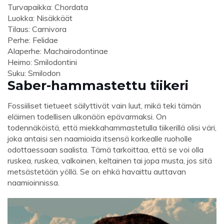
Turvapaikka: Chordata
Luokka: Nisäkkäät
Tilaus: Carnivora
Perhe: Felidae
Alaperhe: Machairodontinae
Heimo: Smilodontini
Suku: Smilodon
Saber-hammastettu tiikeri
Fossiiliset tietueet säilyttivät vain luut, mikä teki tämän
eläimen todellisen ulkonäön epävarmaksi. On
todennäköistä, että miekkahammastetulla tiikerillä olisi väri,
joka antaisi sen naamioida itsensä korkealle ruoholle
odottaessaan saalista. Tämä tarkoittaa, että se voi olla
ruskea, ruskea, valkoinen, keltainen tai jopa musta, jos sitä
metsästetään yöllä. Se on ehkä havaittu auttavan
naamioinnissa.