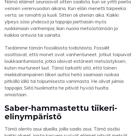
Nämä eläimet seurasivat sitten saalista, kun se yritti paeta
verisen verenvuodon aikana. Kun eläin menetti tarpeeksi
verta, se romahti ja kuoli. Sitten oli aterian aika. Kaikki
ylpeys söisi yhdessä ja tappaja jaettaisiin myös
ruokkimaan vanhempia, liian nuoria metsästämään ja
kaikkia ontuvia tai sairaita.
Tiedämme tämän fossiilisista todisteista. Fossiilit
osoittavat, että monet ovat vanhentuneet. Jotkut toipuivat
loukkaantumisista, jotka olisivat estäneet metsästyksen,
kuten murtuneet luut. Tämä tarkoitti sitä, että toinen
miekkahampainen tiikeri auttoi heitä saamaan ruokaa
pitkällä iällä tai toipumisesta vammasta. He olivat julmia
tappajia; Siitä huolimatta he pitivät hyvää huolta
omastaan.
Saber-hammastettu tiikeri-
elinympäristö
Tämä olento asui alueilla, joilla saalis asui. Tämä sisälsi
kaikki alueet, joista kasveja syövät eläimet pitivät metsät,