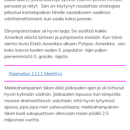
pensaat ja niityt . Sen on täytynyt noudattaa strategiaa
piiloutua kastelupaikan lähelle saadakseen saaliinsa
odottamattomasti, kun saalis keksi juoman.
Elinympäristöalue oli hyvin laaja. Se sisältää kaikki
Amerikat idästä länteen ja pohjoisesta etelään. Kun tämä
olento levisi Etelä-Amerikka alkaen Pohjois-Amerikka , sen
koko kasvoi luoden uuden S. populator -lajin paljon
pienemmästä S. gracilis -lajista.
Raamatun 1111 Merkitys
Miekkahampainen tiikeri elää jääkauden ajan ja oli tottunut
hyvin kylmään säähän. Jääkauden lopussa, kun lämpötila
nousee dramaattisesti, uskotaan, että hyvin lyhyessä
ajassa, jopa jopa noin satavuotiaana, miekkahampainen
tiikeri kuoli sukupuuttoon ollessaan maan päällä 2,5
miljoonaa vuotta.