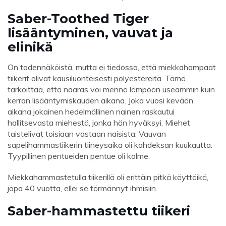
Saber-Toothed Tiger
lisääntyminen, vauvat ja
elinikä
On todennäköistä, mutta ei tiedossa, että miekkahampaat
tiikerit olivat kausiluonteisesti polyestereitä. Tämä
tarkoittaa, että naaras voi mennä lämpöön useammin kuin
kerran lisääntymiskauden aikana. Joka vuosi kevään
aikana jokainen hedelmällinen nainen raskautui
hallitsevasta miehestä, jonka hän hyväksyi. Miehet
taistelivat toisiaan vastaan ​​naisista. Vauvan
sapelihammastiikerin tiineysaika oli kahdeksan kuukautta.
Tyypillinen pentueiden pentue oli kolme.
Miekkahammastetulla tiikerillä oli erittäin pitkä käyttöikä,
jopa 40 vuotta, ellei se törmännyt ihmisiin.
Saber-hammastettu tiikeri