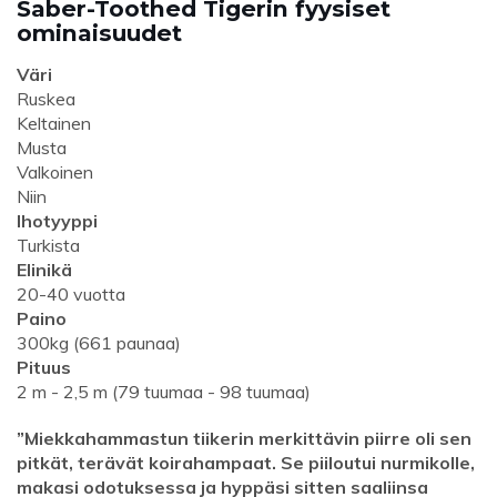
Saber-Toothed Tigerin fyysiset
ominaisuudet
Väri
Ruskea
Keltainen
Musta
Valkoinen
Niin
Ihotyyppi
Turkista
Elinikä
20-40 vuotta
Paino
300kg (661 paunaa)
Pituus
2 m - 2,5 m (79 tuumaa - 98 tuumaa)
”Miekkahammastun tiikerin merkittävin piirre oli sen
pitkät, terävät koirahampaat. Se piiloutui nurmikolle,
makasi odotuksessa ja hyppäsi sitten saaliinsa