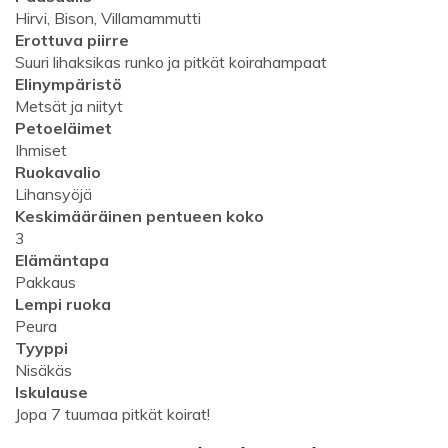
Hirvi, Bison, Villamammutti
Erottuva piirre
Suuri lihaksikas runko ja pitkät koirahampaat
Elinympäristö
Metsät ja niityt
Petoeläimet
Ihmiset
Ruokavalio
Lihansyöjä
Keskimääräinen pentueen koko
3
Elämäntapa
Pakkaus
Lempi ruoka
Peura
Tyyppi
Nisäkäs
Iskulause
Jopa 7 tuumaa pitkät koirat!